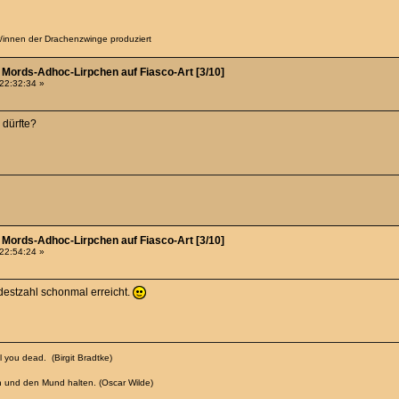
er/innen der Drachenzwinge produziert
- Mords-Adhoc-Lirpchen auf Fiasco-Art [3/10]
 22:32:34 »
 dürfte?
- Mords-Adhoc-Lirpchen auf Fiasco-Art [3/10]
 22:54:24 »
ndestzahl schonmal erreicht.
 you dead. (Birgit Bradtke)
n und den Mund halten. (Oscar Wilde)