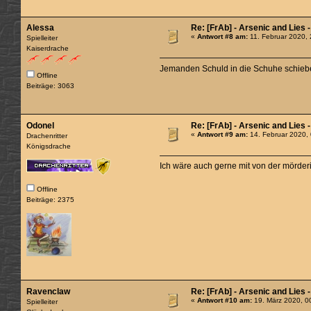
Alessa
Re: [FrAb] - Arsenic and Lies 
«
Antwort #8 am:
11. Februar 2020, 
Spielleiter
Kaiserdrache
Jemanden Schuld in die Schuhe schieb
Offline
Beiträge: 3063
Odonel
Re: [FrAb] - Arsenic and Lies 
«
Antwort #9 am:
14. Februar 2020,
Drachenritter
Königsdrache
Ich wäre auch gerne mit von der mörderi
Offline
Beiträge: 2375
Ravenclaw
Re: [FrAb] - Arsenic and Lies 
«
Antwort #10 am:
19. März 2020, 0
Spielleiter