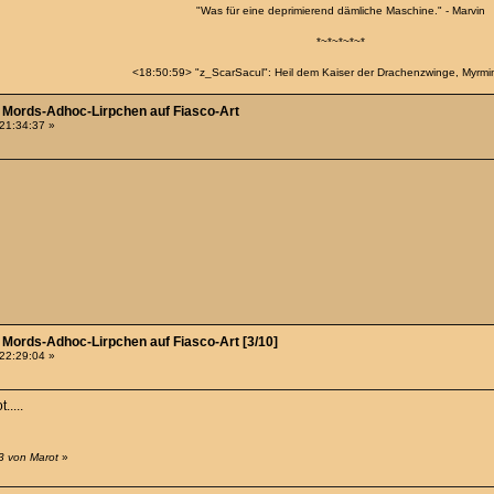
"Was für eine deprimierend dämliche Maschine." - Marvin
*~*~*~*~*
<18:50:59> "z_ScarSacul": Heil dem Kaiser der Drachenzwinge, Myrmina
 - Mords-Adhoc-Lirpchen auf Fiasco-Art
 21:34:37 »
- Mords-Adhoc-Lirpchen auf Fiasco-Art [3/10]
 22:29:04 »
.....
3 von Marot
»