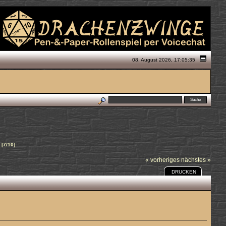
08. August 2026, 17:05:35
 [7/10]
« vorheriges
nächstes »
DRUCKEN