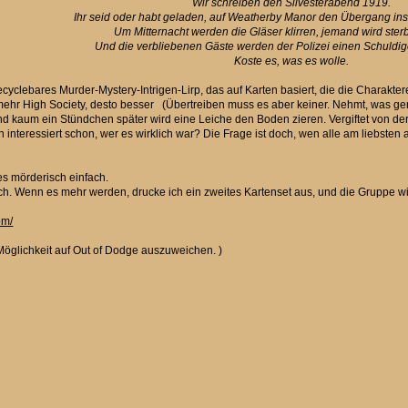
Wir schreiben den Silvesterabend 1919.
Ihr seid oder habt geladen, auf Weatherby Manor den Übergang ins 
Um Mitternacht werden die Gläser klirren, jemand wird sterbe
Und die verbliebenen Gäste werden der Polizei einen Schuldig
Koste es, was es wolle.
, recyclebares Murder-Mystery-Intrigen-Lirp, das auf Karten basiert, die die Chara
mehr High Society, desto besser (Übertreiben muss es aber keiner. Nehmt, was gera
ert. Und kaum ein Stündchen später wird eine Leiche den Boden zieren. Vergiftet von 
interessiert schon, wer es wirklich war? Die Frage ist doch, wen alle am liebsten 
es mörderisch einfach.
ich. Wenn es mehr werden, drucke ich ein zweites Kartenset aus, und die Gruppe wird
om/
 Möglichkeit auf Out of Dodge auszuweichen. )