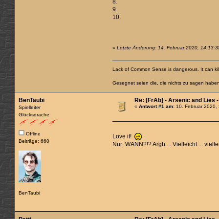
8.
9.
10.
«
Letzte Änderung: 14. Februar 2020, 14:13:35
Lack of Common Sense is dangerous. It can kill
Gesegnet seien die, die nichts zu sagen habe
BenTaubi
Re: [FrAb] - Arsenic and Lies
«
Antwort #1 am:
10. Februar 2020,
Spielleiter
Glücksdrache
Offline
Love it!
Beiträge: 660
Nur: WANN?!? Argh ... Vielleicht ... vi
BenTaubi