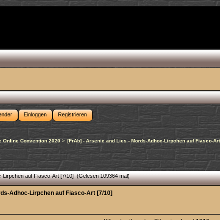
ender
Einloggen
Registrieren
 Online Convention 2020
>
[FrAb] - Arsenic and Lies - Mords-Adhoc-Lirpchen auf Fiasco-Art
c-Lirpchen auf Fiasco-Art [7/10] (Gelesen 109364 mal)
rds-Adhoc-Lirpchen auf Fiasco-Art [7/10]