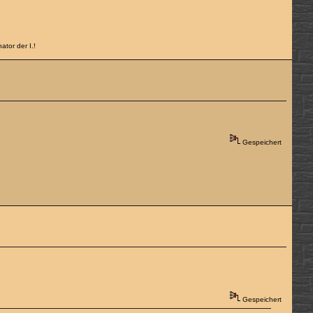
tor der I.!
Gespeichert
Gespeichert