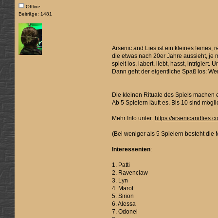
Offline
Beiträge: 1481
Arsenic and Lies ist ein kleines feines
die etwas nach 20er Jahre aussieht, je 
spielt los, labert, liebt, hasst, intrigi
Dann geht der eigentliche Spaß los: Wen 
Die kleinen Rituale des Spiels machen 
Ab 5 Spielern läuft es. Bis 10 sind mögl
Mehr Info unter:
https://arsenicandlies.c
(Bei weniger als 5 Spielern besteht die
Interessenten
:
1. Patti
2. Ravenclaw
3. Lyn
4. Marot
5. Sirion
6. Alessa
7. Odonel