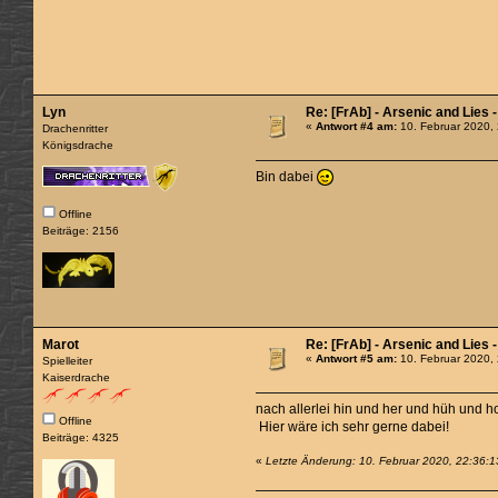
Lyn
Re: [FrAb] - Arsenic and Lies
«
Antwort #4 am:
10. Februar 2020,
Drachenritter
Königsdrache
Bin dabei
Offline
Beiträge: 2156
Marot
Re: [FrAb] - Arsenic and Lies 
«
Antwort #5 am:
10. Februar 2020,
Spielleiter
Kaiserdrache
nach allerlei hin und her und hüh und hot
Offline
Hier wäre ich sehr gerne dabei!
Beiträge: 4325
«
Letzte Änderung: 10. Februar 2020, 22:36:1