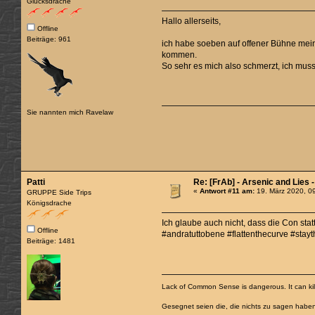
Glücksdrache
Hallo allerseits,
Offline
Beiträge: 961
ich habe soeben auf offener Bühne mein
kommen.
So sehr es mich also schmerzt, ich muss
Sie nannten mich Ravelaw
Patti
Re: [FrAb] - Arsenic and Lies 
«
Antwort #11 am:
19. März 2020, 0
GRUPPE Side Trips
Königsdrache
Ich glaube auch nicht, dass die Con stat
Offline
#andratuttobene #flattenthecurve #sta
Beiträge: 1481
Lack of Common Sense is dangerous. It can kill
Gesegnet seien die, die nichts zu sagen habe