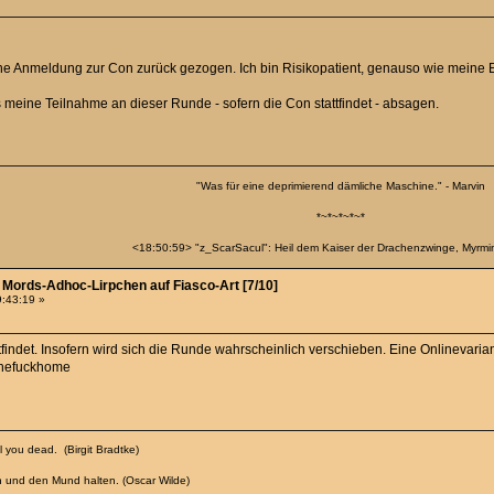
e Anmeldung zur Con zurück gezogen. Ich bin Risikopatient, genauso wie meine E
 meine Teilnahme an dieser Runde - sofern die Con stattfindet - absagen.
"Was für eine deprimierend dämliche Maschine." - Marvin
*~*~*~*~*
<18:50:59> "z_ScarSacul": Heil dem Kaiser der Drachenzwinge, Myrmina
- Mords-Adhoc-Lirpchen auf Fiasco-Art [7/10]
9:43:19 »
tfindet. Insofern wird sich die Runde wahrscheinlich verschieben. Eine Onlinevaria
ythefuckhome
 you dead. (Birgit Bradtke)
n und den Mund halten. (Oscar Wilde)