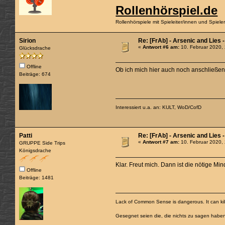
Rollenhörspiel.de
Rollenhörspiele mit Spieleiter/innen und Spiel
Sirion
Re: [FrAb] - Arsenic and Lies 
«
Antwort #6 am:
10. Februar 2020,
Glücksdrache
Offline
Ob ich mich hier auch noch anschließen
Beiträge: 674
Interessiert u.a. an: KULT, WoD/CofD
Patti
Re: [FrAb] - Arsenic and Lies 
«
Antwort #7 am:
10. Februar 2020,
GRUPPE Side Trips
Königsdrache
Klar. Freut mich. Dann ist die nötige Mi
Offline
Beiträge: 1481
Lack of Common Sense is dangerous. It can kill
Gesegnet seien die, die nichts zu sagen habe