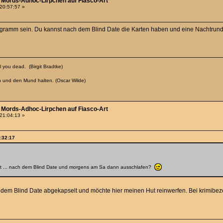
 - Mords-Adhoc-Lirpchen auf Fiasco-Art
 20:57:57 »
rogramm sein. Du kannst nach dem Blind Date die Karten haben und eine Nachtrun
 you dead. (Birgit Bradtke)
n und den Mund halten. (Oscar Wilde)
 - Mords-Adhoc-Lirpchen auf Fiasco-Art
 21:04:13 »
0:32:17
leicht ... nach dem Blind Date und morgens am Sa dann ausschlafen?
dem Blind Date abgekapselt und möchte hier meinen Hut reinwerfen. Bei krimibez