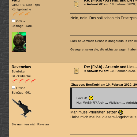
Patti
Re: [FrAb] - Arsenic and Lies
«
Antwort #2 am:
10. Februar 2020,
GRUPPE Side Trips
Königsdrache
Nein, nein. Das soll schon ein Ersatzp
Offline
Beiträge: 1481
Lack of Common Sense is dangerous. It can kill
Gesegnet seien die, die nichts zu sagen habe
Ravenclaw
Re: [FrAb] - Arsenic and Lies
«
Antwort #3 am:
10. Februar 2020,
Spielleiter
Glücksdrache
Zitat von: BenTaubi am 10. Februar 2020, 2
Offline
Beiträge: 961
Love it!
Nur: WANN?!? Argh ... Vielleicht ... viel
Man muss Prioritäten setzen
Habe mich mal bei diesem Angebot aus 
Sie nannten mich Ravelaw