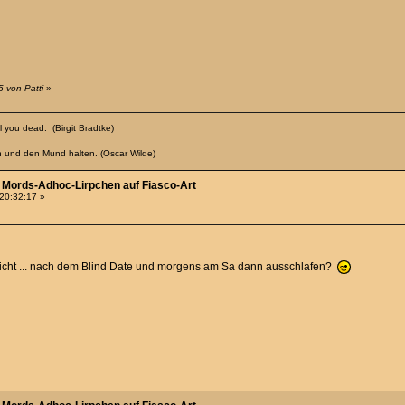
 von Patti
»
 you dead. (Birgit Bradtke)
n und den Mund halten. (Oscar Wilde)
 - Mords-Adhoc-Lirpchen auf Fiasco-Art
 20:32:17 »
elleicht ... nach dem Blind Date und morgens am Sa dann ausschlafen?