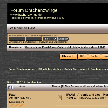
Forum Drachenzwinge
www.drachenzwinge.de
Teamspeakserver TS 3: drachenzwinge.de:9987
Willkommen
Gast
Bitte
loggen sie sich ein
oder
registrieren sie sich
.
Einloggen mit Benutzername, Passwort und Sitzungslänge
Neuigkeiten:
Was sind eure Pen-&-Paper-Rollenspiel Highlights des Jahres 2024?
Übersicht
Hilfe
Suche
Kal
Forum Drachenzwinge
>
Öffentliches Archiv
>
Archiv Conventions
>
Drachenzwinge
Seiten: [
1
]
2
3
4
Nach unten
Autor
Thema: [FrAb] - Arsenic and Lies - Mords-Adho
Patti
[FrAb] - Arsenic and Lies - Mo
«
am:
10. Februar 2020, 20:20:48 »
GRUPPE Side Trips
Königsdrache