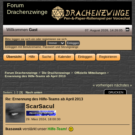
Forum
Drachenzwinge
Willkommen
Gast
07. August 2026, 14:26:05
Bitte
loggen sie sich ein
oder
registrieren sie sich
.
Einloggen mit Benutzername, Passwort und Sitzungslänge
Übersicht
Hilfe
Suche
Kalender
Einloggen
Registrieren
Forum Drachenzwinge
>
Die Drachenzwinge
>
Offizielle Mitteilungen
>
Ernennung des Hilfe-Teams ab April 2013
« vorheriges
nächstes »
DRUCKEN
Seiten:
1
2
[
3
]
Nach unten
Re: Ernennung des Hilfe-Teams ab April 2013
ScarSacul
29. März 2024, 18:00:30
Ikasawak
verstärkt unser
Hilfe-Team
!