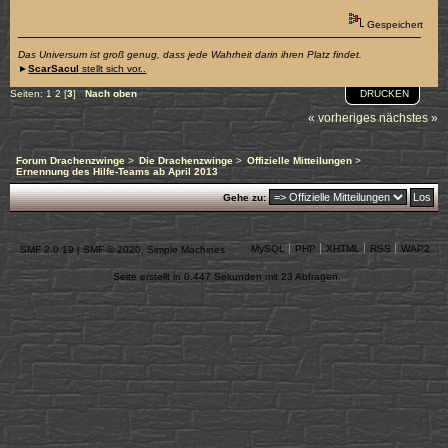
Gespeichert
Das Universum ist groß genug, dass jede Wahrheit darin ihren Platz findet.
►
ScarSacul
stellt sich vor..
DRUCKEN
Seiten:
1
2
[
3
]
Nach oben
« vorheriges
nächstes »
Forum Drachenzwinge
>
Die Drachenzwinge
>
Offizielle Mitteilungen
>
Ernennung des Hilfe-Teams ab April 2013
Gehe zu:
MySQL
PHP
XHTML
RSS
WAP2
SMF 2.0.19
|
SMF © 2020
,
Simple Machines
Seite erstellt in 0.447 Sekunden mit 23 Abfragen.