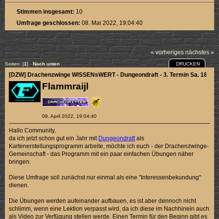
Stimmen insgesamt:
10
Umfrage geschlossen:
08. Mai 2022, 19:04:40
« vorheriges
nächstes »
DRUCKEN
Seiten: [
1
]
Nach unten
[DZW] Drachenzwinge WISSENsWERT - Dungeondraft - 3. Termin Sa. 18.06.
Flammraijl
08. April 2022, 19:04:40
Hallo Community,
da ich jetzt schon gut ein Jahr mit
Dungeondraft
als
Kartenerstellungsprogramm arbeite, möchte ich euch - der Drachenzwinge-
Gemeinschaft - das Programm mit ein paar einfachen Übungen näher
bringen.
Diese Umfrage soll zunächst nur einmal als eine "Interessenbekundung"
dienen.
Die Übungen werden aufeinander aufbauen, es ist aber dennoch nicht
schlimm, wenn eine Lektion verpasst wird, da ich diese im Nachhinein auch
als Video zur Verfügung stellen werde. Einen Termin für den Beginn gibt es