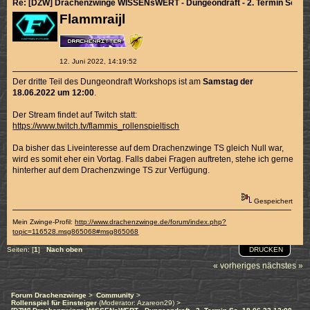
Re: [DZW] Drachenzwinge WISSENsWERT - Dungeondraft - 2. Termin So. 12
Flammraijl
12. Juni 2022, 14:19:52
Der dritte Teil des Dungeondraft Workshops ist am
Samstag der
18.06.2022 um 12:00
.
Der Stream findet auf Twitch statt:
https://www.twitch.tv/flammis_rollenspieltisch
Da bisher das Liveinteresse auf dem Drachenzwinge TS gleich Null war,
wird es somit eher ein Vortag. Falls dabei Fragen auftreten, stehe ich gerne
hinterher auf dem Drachenzwinge TS zur Verfügung.
Gespeichert
Mein Zwinge-Profil:
http://www.drachenzwinge.de/forum/index.php?
topic=116528.msg865068#msg865068
DRUCKEN
Seiten: [
1
]
Nach oben
« vorheriges
nächstes »
Forum Drachenzwinge
>
Community
>
Rollenspiel für Einsteiger
(Moderator:
Azareon29
) >