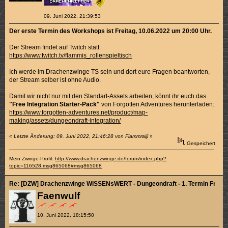
09. Juni 2022, 21:39:53
Der erste Termin des Workshops ist Freitag, 10.06.2022 um 20:00 Uhr.
Der Stream findet auf Twitch statt:
https://www.twitch.tv/flammis_rollenspieltisch
Ich werde im Drachenzwinge TS sein und dort eure Fragen beantworten,
der Stream selber ist ohne Audio.
Damit wir nicht nur mit den Standart-Assets arbeiten, könnt ihr euch das
"Free Integration Starter-Pack"
von Forgotten Adventures herunterladen:
https://www.forgotten-adventures.net/product/map-
making/assets/dungeondraft-integration/
«
Letzte Änderung: 09. Juni 2022, 21:46:28 von Flammraijl
»
Gespeichert
Mein Zwinge-Profil:
http://www.drachenzwinge.de/forum/index.php?
topic=116528.msg865068#msg865068
Re: [DZW] Drachenzwinge WISSENsWERT - Dungeondraft - 1. Termin Fr. 10.
Faenwulf
10. Juni 2022, 18:15:50