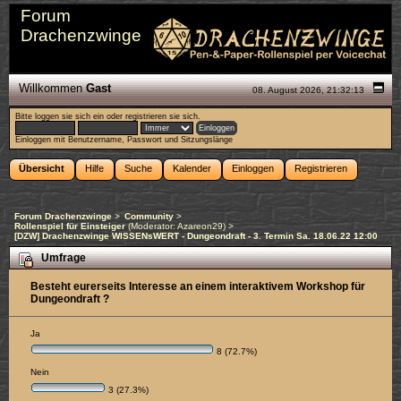
Forum
Drachenzwinge
Willkommen
Gast
08. August 2026, 21:32:13
Bitte
loggen sie sich ein
oder
registrieren sie sich
.
Einloggen mit Benutzername, Passwort und Sitzungslänge
Übersicht
Hilfe
Suche
Kalender
Einloggen
Registrieren
Forum Drachenzwinge
>
Community
>
Rollenspiel für Einsteiger
(Moderator:
Azareon29
) >
[DZW] Drachenzwinge WISSENsWERT - Dungeondraft - 3. Termin Sa. 18.06.22 12:00
Umfrage
Besteht eurerseits Interesse an einem interaktivem Workshop für
Dungeondraft ?
Ja
8 (72.7%)
Nein
3 (27.3%)