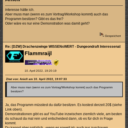
interesse hätte ich.
Aber muss man (wenn es zum Vortrag/Workshop kommt) auch das
Programm besitzen? Gibt es das frei?
Oder wäre es nur eine Demonstration was damit geht?
Gespeichert
Re: [DZW] Drachenzwinge WISSENsWERT - Dungeondraft Interessenabfra
Flammraijl
10. April 2022, 19:20:19
Zitat von: Aniell am 10. April 2022, 19:07:33
Aber muss man (wenn es zum Vortrag/Workshop kommt) auch das Programm
besitzen?
Ja, das Programm müsstest du dafür besitzen. Es kostest derzeit 20$ (siehe
Link oben).
Demonstrationen gibt es auf YouTube inzwischen ziemlich viele, am besten
du schaust da mal rein und entscheidest dann, ob es für dich in Frage
kommt.
Du kannst aber natürlich -wenn es soweit ist- auch nur zuschauen.