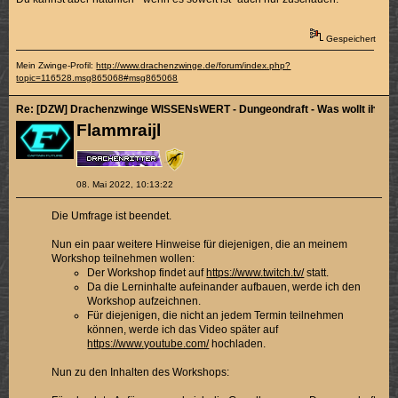
Gespeichert
Mein Zwinge-Profil:
http://www.drachenzwinge.de/forum/index.php?
topic=116528.msg865068#msg865068
Re: [DZW] Drachenzwinge WISSENsWERT - Dungeondraft - Was wollt ihr ler
Flammraijl
08. Mai 2022, 10:13:22
Die Umfrage ist beendet.
Nun ein paar weitere Hinweise für diejenigen, die an meinem
Workshop teilnehmen wollen:
Der Workshop findet auf
https://www.twitch.tv/
statt.
Da die Lerninhalte aufeinander aufbauen, werde ich den
Workshop aufzeichnen.
Für diejenigen, die nicht an jedem Termin teilnehmen
können, werde ich das Video später auf
https://www.youtube.com/
hochladen.
Nun zu den Inhalten des Workshops: