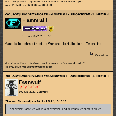
Mein Zwinge-Profil:
http://www.drachenzwinge.de/forum/index.php?
topic=116528.msg865068#msg865068
Re: [DZW] Drachenzwinge WISSENsWERT - Dungeondraft - 1. Termin Fr. 10.
Flammraijl
10. Juni 2022, 20:13:50
Mangels Teilnehmer findet der Workshop jetzt alleinig auf Twitch statt.
Gespeichert
Mein Zwinge-Profil:
http://www.drachenzwinge.de/forum/index.php?
topic=116528.msg865068#msg865068
Re: [DZW] Drachenzwinge WISSENsWERT - Dungeondraft - 1. Termin Fr. 10.
Faenwulf
10. Juni 2022, 22:59:56
Zitat von: Flammraijl am 10. Juni 2022, 18:18:13
Aber keine Sorge, es wird ja aufgezeichnet und du kannst es später abrufen.