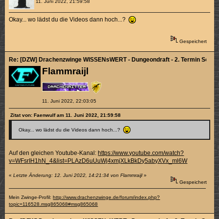
11. Juni 2022, 21:59:58
Okay... wo lädst du die Videos dann hoch...?
Gespeichert
Re: [DZW] Drachenzwinge WISSENsWERT - Dungeondraft - 2. Termin So. 12
Flammraijl
11. Juni 2022, 22:03:05
Zitat von: Faenwulf am 11. Juni 2022, 21:59:58
Okay... wo lädst du die Videos dann hoch...?
Auf den gleichen Youtube-Kanal:
https://www.youtube.com/watch?
v=WFsrIH1hN_4&list=PLAzD6uUuWj4xmjXLkBkDy5abyXVx_ml6W
«
Letzte Änderung: 12. Juni 2022, 14:21:34 von Flammraijl
»
Gespeichert
Mein Zwinge-Profil:
http://www.drachenzwinge.de/forum/index.php?
topic=116528.msg865068#msg865068