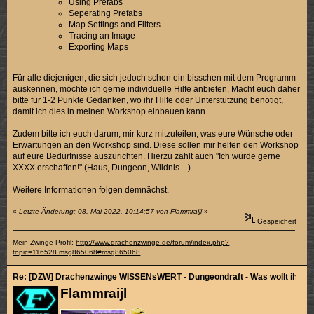
Using Prefabs
Seperating Prefabs
Map Settings and Filters
Tracing an Image
Exporting Maps
Für alle diejenigen, die sich jedoch schon ein bisschen mit dem Programm
auskennen, möchte ich gerne individuelle Hilfe anbieten. Macht euch daher
bitte für 1-2 Punkte Gedanken, wo ihr Hilfe oder Unterstützung benötigt,
damit ich dies in meinen Workshop einbauen kann.
Zudem bitte ich euch darum, mir kurz mitzuteilen, was eure Wünsche oder
Erwartungen an den Workshop sind. Diese sollen mir helfen den Workshop
auf eure Bedürfnisse auszurichten. Hierzu zählt auch "Ich würde gerne
XXXX erschaffen!" (Haus, Dungeon, Wildnis ...).
Weitere Informationen folgen demnächst.
«
Letzte Änderung: 08. Mai 2022, 10:14:57 von Flammraijl
»
Gespeichert
Mein Zwinge-Profil:
http://www.drachenzwinge.de/forum/index.php?
topic=116528.msg865068#msg865068
Re: [DZW] Drachenzwinge WISSENsWERT - Dungeondraft - Was wollt ihr ler
Flammraijl