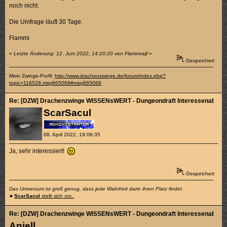
noch nicht.
Die Umfrage läuft 30 Tage.
Flammi
«
Letzte Änderung: 12. Juni 2022, 14:20:20 von Flammraijl
»
Gespeichert
Mein Zwinge-Profil:
http://www.drachenzwinge.de/forum/index.php?
topic=116528.msg865068#msg865068
Re: [DZW] Drachenzwinge WISSENsWERT - Dungeondraft Interessenabfra
ScarSacul
08. April 2022, 19:06:35
Ja, sehr interessiert!
Gespeichert
Das Universum ist groß genug, dass jede Wahrheit darin ihren Platz findet.
►
ScarSacul
stellt sich vor..
Re: [DZW] Drachenzwinge WISSENsWERT - Dungeondraft Interessenabfra
Aniell