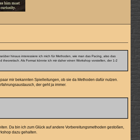
Darüber hinaus interessiere ich mich für Methoden, wie man das Pacing, also das
 theoretisch. Als Format könnte ich mir daher einen Workshop vorstellen, der 1-2
in paar mir bekannten Spielleitungen, ob sie da Methoden dafür nutzen.
rfahrungsaustausch, der geht ja immer.
 leiten. Da bin ich zum Glück auf andere Vorbereitungsmethoden gestoßen,
orkshop dazu gehalten.