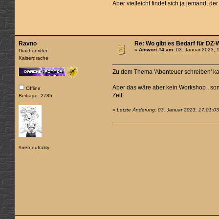
Aber vielleicht findet sich ja jemand, de
Ravno
Re: Wo gibt es Bedarf für DZ
«
Antwort #4 am:
03. Januar 2023, 
Drachenritter
Kaiserdrache
Zu dem Thema 'Abenteuer schreiben' ka
Aber das wäre aber kein Workshop , so
Offline
Zeit.
Beiträge: 2785
«
Letzte Änderung: 03. Januar 2023, 17:01:0
#netneutrality