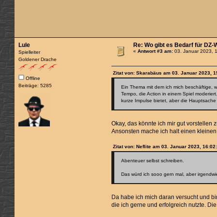
Lule
Re: Wo gibt es Bedarf für DZ
«
Antwort #3 am:
03. Januar 2023, 
Spielleiter
Goldener Drache
Zitat von: Skarabäus am 03. Januar 2023, 1
Offline
Beiträge: 5285
Ein Thema mit dem ich mich beschäftige, w
Tempo, die Action in einem Spiel moderier
kurze Impulse bietet, aber die Hauptsache
Okay, das könnte ich mir gut vorstellen 
Ansonsten mache ich halt einen kleinen
Zitat von: Neflite am 03. Januar 2023, 16:02
Abenteuer selbst schreiben.
Das würd ich sooo gern mal, aber irgendwi
Da habe ich mich daran versucht und bin
die ich gerne und erfolgreich nutzte. D