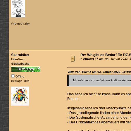
#netneutrality
Skarabäus
Re: Wo gibt es Bedarf für DZ
«
Antwort #7 am:
04. Januar 2023, 
Hilfe-Team
Glücksdrache
Zitat von: Ravno am 03. Januar 2023, 19:59
Offline
Ich möchte nicht auf einem Podium stehen,
Beiträge: 896
Das sehe ich nicht so krass, kann es a
Freude.
Insgesamt sehe ich drei Knackpunkte b
- Das grundlegende finden einer Abente
- Die (systematische) Ausarbeitung der 
- Der Erstkontakt des Abenteuers mit de