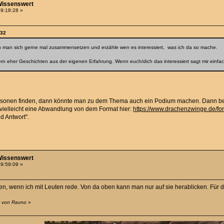
-Wissenswert
19:18:28 »
:32
 man sich gerne mal zusammensetzen und erzähle wen es interessiert, was ich da so mache.
rn eher Geschichten aus der eigenen Erfahrung. Wenn euch/dich das interessiert sagt mir einf
Personen finden, dann könnte man zu dem Thema auch ein Podium machen. Dann b
vielleicht eine Abwandlung von dem Format hier:
https://www.drachenzwinge.de/
 Antwort".
-Wissenswert
19:59:09 »
n, wenn ich mit Leuten rede. Von da oben kann man nur auf sie herablicken. Für d
4 von Ravno
»