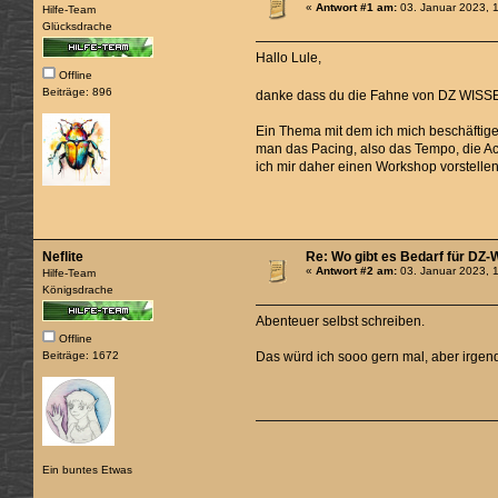
«
Antwort #1 am:
03. Januar 2023, 
Hilfe-Team
Glücksdrache
Hallo Lule,
Offline
Beiträge: 896
danke dass du die Fahne von DZ WIS
Ein Thema mit dem ich mich beschäftige,
man das Pacing, also das Tempo, die Act
ich mir daher einen Workshop vorstellen
Neflite
Re: Wo gibt es Bedarf für DZ
«
Antwort #2 am:
03. Januar 2023, 
Hilfe-Team
Königsdrache
Abenteuer selbst schreiben.
Offline
Beiträge: 1672
Das würd ich sooo gern mal, aber irgen
Ein buntes Etwas