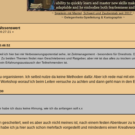
~
Spielerin mit Mantel, Schwert und Zauberstab seit 2017
~
~ Gelegenheits-Spielleitung & Kartographin ~
-Wissenswert
16:27:21 »
5:46:52
eil ich hier bei mir Verbesserungspotential sehe, ist Zeitmanagement - besonders für Oneshots. 
t. Zu beiden Themen findet man Geschriebenes und Ratgeber, aber mir ist das alles zu trocken und
 ein Erfahrungsaustausch der Teilnehmenden ist.
zu organisieren. Ich selbst nutze da keine Methoden dafür. Aber ich rede mal mit e
 Workshop worauf ich beim Leiten versuche zu achten und dann geht man in den E
:30
e habe ich dazu keine Ahnung, wie ich da anfangen soll x.x
 gescheitert, weil es aber auch nicht meines ist, nach einem festen Abenteuer zu
ie habe ich ja hier auch schon mehrfach vorgestellt und mindestens einen Kreativw