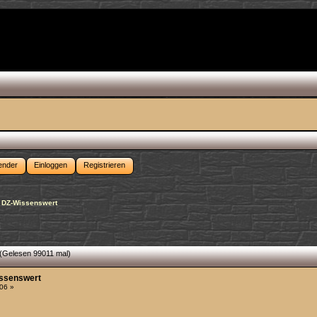
ender
Einloggen
Registrieren
r DZ-Wissenswert
(Gelesen 99011 mal)
issenswert
06 »