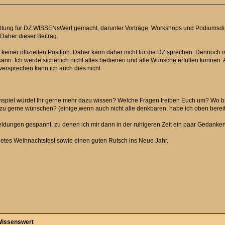
tung für DZ.WISSENsWert gemacht, darunter Vorträge, Workshops und Podiumsdiskus
 Daher dieser Beitrag.
in keiner offiziellen Position. Daher kann daher nicht für die DZ sprechen. Dennoch 
ann. Ich werde sicherlich nicht alles bedienen und alle Wünsche erfüllen können. 
versprechen kann ich auch dies nicht.
spiel würdet Ihr gerne mehr dazu wissen? Welche Fragen treiben Euch um? Wo br
azu gerne wünschen? (einige,wenn auch nicht alle denkbaren, habe ich oben berei
eldungen gespannt, zu denen ich mir dann in der ruhigeren Zeit ein paar Gedank
etes Weihnachtsfest sowie einen guten Rutsch ins Neue Jahr.
-Wissenswert