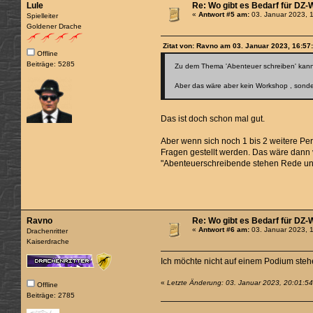
Lule
Re: Wo gibt es Bedarf für DZ
«
Antwort #5 am:
03. Januar 2023, 
Spielleiter
Goldener Drache
Zitat von: Ravno am 03. Januar 2023, 16:57
Offline
Beiträge: 5285
Zu dem Thema 'Abenteuer schreiben' kann
Aber das wäre aber kein Workshop , sonde
Das ist doch schon mal gut.
Aber wenn sich noch 1 bis 2 weitere 
Fragen gestellt werden. Das wäre dann 
"Abenteuerschreibende stehen Rede und
Ravno
Re: Wo gibt es Bedarf für DZ
«
Antwort #6 am:
03. Januar 2023, 
Drachenritter
Kaiserdrache
Ich möchte nicht auf einem Podium stehe
«
Letzte Änderung: 03. Januar 2023, 20:01:5
Offline
Beiträge: 2785