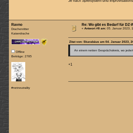
Je nach Spielsystem und Improvisations
Ravno
Re: Wo gibt es Bedarf für DZ
«
Antwort #8 am:
05. Januar 2023, 
Drachenritter
Kaiserdrache
Zitat von: Skarabäus am 04. Januar 2023, 2
An einem netten Gesprächskreis, wo jede/
Offline
Beiträge: 2785
+1
#netneutrality