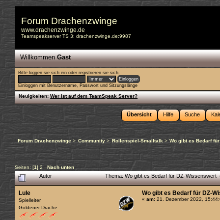
Forum Drachenzwinge
www.drachenzwinge.de
Teamspeakserver TS 3: drachenzwinge.de:9987
Willkommen
Gast
Bitte
loggen sie sich ein
oder
registrieren sie sich
.
Einloggen mit Benutzername, Passwort und Sitzungslänge
Neuigkeiten:
Wer ist auf dem TeamSpeak Server?
Übersicht
Hilfe
Suche
Kal
Forum Drachenzwinge
>
Community
>
Rollenspiel-Smalltalk
>
Wo gibt es Bedarf fü
Seiten: [
1
]
2
Nach unten
Autor
Thema: Wo gibt es Bedarf für DZ-Wissenswert 
Lule
Wo gibt es Bedarf für DZ-W
«
am:
21. Dezember 2022, 15:44:
Spielleiter
Goldener Drache