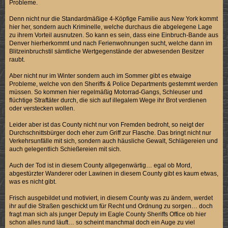
Probleme.
Denn nicht nur die Standardmäßige 4-Köpfige Familie aus New York kommt
hier her, sondern auch Kriminelle, welche durchaus die abgelegene Lage
zu ihrem Vorteil ausnutzen. So kann es sein, dass eine Einbruch-Bande aus
Denver hierherkommt und nach Ferienwohnungen sucht, welche dann im
Blitzeinbruchstil sämtliche Wertgegenstände der abwesenden Besitzer
raubt.
Aber nicht nur im Winter sondern auch im Sommer gibt es etwaige
Probleme, welche von den Sheriffs & Police Departments gestemmt werden
müssen. So kommen hier regelmäßig Motorrad-Gangs, Schleuser und
flüchtige Straftäter durch, die sich auf illegalem Wege ihr Brot verdienen
oder verstecken wollen.
Leider aber ist das County nicht nur von Fremden bedroht, so neigt der
Durchschnittsbürger doch eher zum Griff zur Flasche. Das bringt nicht nur
Verkehrsunfälle mit sich, sondern auch häusliche Gewalt, Schlägereien und
auch gelegentlich Schießereien mit sich.
Auch der Tod ist in diesem County allgegenwärtig… egal ob Mord,
abgestürzter Wanderer oder Lawinen in diesem County gibt es kaum etwas,
was es nicht gibt.
Frisch ausgebildet und motiviert, in diesem County was zu ändern, werdet
ihr auf die Straßen geschickt um für Recht und Ordnung zu sorgen… doch
fragt man sich als junger Deputy im Eagle County Sheriffs Office ob hier
schon alles rund läuft… so scheint manchmal doch ein Auge zu viel