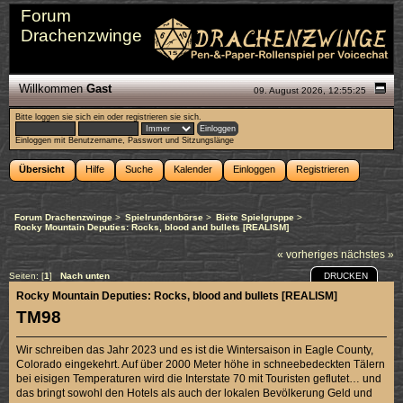
Forum
Drachenzwinge
Willkommen
Gast
09. August 2026, 12:55:25
Bitte
loggen sie sich ein
oder
registrieren sie sich
.
Einloggen mit Benutzername, Passwort und Sitzungslänge
Übersicht
Hilfe
Suche
Kalender
Einloggen
Registrieren
Forum Drachenzwinge
>
Spielrundenbörse
>
Biete Spielgruppe
>
Rocky Mountain Deputies: Rocks, blood and bullets [REALISM]
« vorheriges
nächstes »
DRUCKEN
Seiten: [
1
]
Nach unten
Rocky Mountain Deputies: Rocks, blood and bullets [REALISM]
TM98
Wir schreiben das Jahr 2023 und es ist die Wintersaison in Eagle County,
Colorado eingekehrt. Auf über 2000 Meter höhe in schneebedeckten Tälern
bei eisigen Temperaturen wird die Interstate 70 mit Touristen geflutet… und
das bringt sowohl den Hotels als auch der lokalen Bevölkerung Geld und