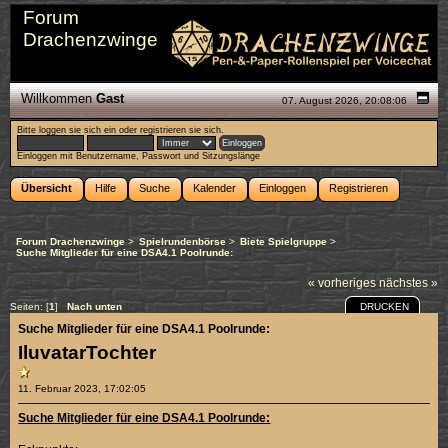
Forum
Drachenzwinge
Willkommen
Gast
07. August 2026, 20:08:06
Bitte
loggen sie sich ein
oder
registrieren sie sich
.
Einloggen mit Benutzername, Passwort und Sitzungslänge
Übersicht
Hilfe
Suche
Kalender
Einloggen
Registrieren
Forum Drachenzwinge
>
Spielrundenbörse
>
Biete Spielgruppe
>
Suche Mitglieder für eine DSA4.1 Poolrunde:
« vorheriges
nächstes »
DRUCKEN
Seiten: [
1
]
Nach unten
Suche Mitglieder für eine DSA4.1 Poolrunde:
IluvatarTochter
11. Februar 2023, 17:02:05
Suche Mitglieder für eine DSA4.1 Poolrunde: