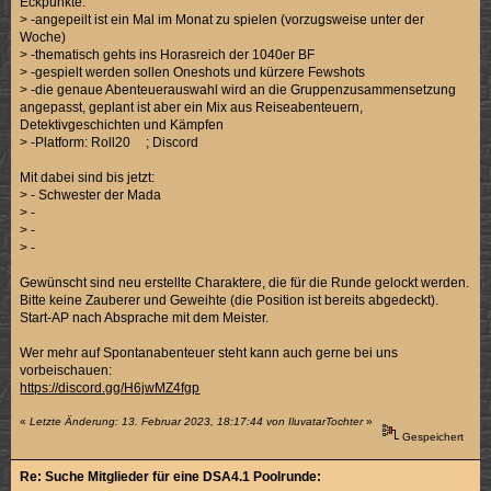
Eckpunkte:
> -angepeilt ist ein Mal im Monat zu spielen (vorzugsweise unter der
Woche)
> -thematisch gehts ins Horasreich der 1040er BF
> -gespielt werden sollen Oneshots und kürzere Fewshots
> -die genaue Abenteuerauswahl wird an die Gruppenzusammensetzung
angepasst, geplant ist aber ein Mix aus Reiseabenteuern,
Detektivgeschichten und Kämpfen
> -Platform: Roll20 ; Discord
Mit dabei sind bis jetzt:
> - Schwester der Mada
> -
> -
> -
Gewünscht sind neu erstellte Charaktere, die für die Runde gelockt werden.
Bitte keine Zauberer und Geweihte (die Position ist bereits abgedeckt).
Start-AP nach Absprache mit dem Meister.
Wer mehr auf Spontanabenteuer steht kann auch gerne bei uns
vorbeischauen:
https://discord.gg/H6jwMZ4fgp
«
Letzte Änderung: 13. Februar 2023, 18:17:44 von IluvatarTochter
»
Gespeichert
Re: Suche Mitglieder für eine DSA4.1 Poolrunde: