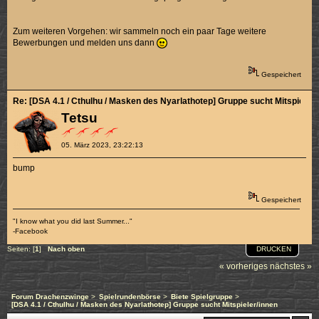
Zum weiteren Vorgehen: wir sammeln noch ein paar Tage weitere
Bewerbungen und melden uns dann
Gespeichert
Re: [DSA 4.1 / Cthulhu / Masken des Nyarlathotep] Gruppe sucht Mitspieler/
Tetsu
05. März 2023, 23:22:13
bump
Gespeichert
"I know what you did last Summer..."
-Facebook
DRUCKEN
Seiten: [
1
]
Nach oben
« vorheriges
nächstes »
Forum Drachenzwinge
>
Spielrundenbörse
>
Biete Spielgruppe
>
[DSA 4.1 / Cthulhu / Masken des Nyarlathotep] Gruppe sucht Mitspieler/innen