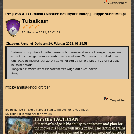
Gespeichert
Re: [DSA 4.1 / Cthulhu / Masken des Nyarlathotep] Gruppe sucht Mitspieler/
Tubalkain
10. Februar 2023, 10:01:28
Zitat von: Army_of_Dolls am 10. Februar 2023, 06:29:53
Satusris zum gruße ich hätte theoretisch Interesse aber auch einige Fragen wie
steht ihr zu crosgendern wie sieht das aus mit dem Wahnsinn aus call of duty
und wäre es möglich auf 20 Uhr zu verkürzen da ich oftmals um 22 Uhr arbeiten
muss sonntags.
mögen die zwölfe steht ein wachsames Auge auf euch halten
Army
https://languagetool.org/de/
Gespeichert
Be polite, be efficient, have a plan to kill everyone you meet.
My Rule-Fu is stronger than yours.