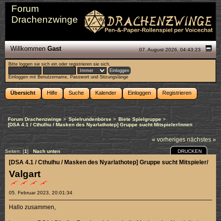
Forum
Drachenzwinge
Willkommen
Gast
07. August 2026, 04:43:23
Bitte
loggen sie sich ein
oder
registrieren sie sich
.
Einloggen mit Benutzername, Passwort und Sitzungslänge
Übersicht
Hilfe
Suche
Kalender
Einloggen
Registrieren
Forum Drachenzwinge
>
Spielrundenbörse
>
Biete Spielgruppe
>
[DSA 4.1 / Cthulhu / Masken des Nyarlathotep] Gruppe sucht Mitspieler/innen
« vorheriges
nächstes »
DRUCKEN
Seiten: [
1
]
Nach unten
[DSA 4.1 / Cthulhu / Masken des Nyarlathotep] Gruppe sucht Mitspieler/inne
Valgart
05. Februar 2023, 20:01:34
Hallo zusammen,