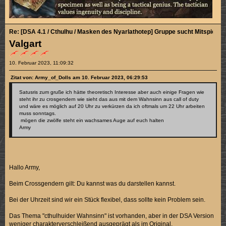
Re: [DSA 4.1 / Cthulhu / Masken des Nyarlathotep] Gruppe sucht Mitspieler/
Valgart
10. Februar 2023, 11:09:32
Zitat von: Army_of_Dolls am 10. Februar 2023, 06:29:53
Satusris zum gruße ich hätte theoretisch Interesse aber auch einige Fragen wie
steht ihr zu crosgendern wie sieht das aus mit dem Wahnsinn aus call of duty
und wäre es möglich auf 20 Uhr zu verkürzen da ich oftmals um 22 Uhr arbeiten
muss sonntags.
mögen die zwölfe steht ein wachsames Auge auf euch halten
Army
Hallo Army,
Beim Crossgendern gilt: Du kannst was du darstellen kannst.
Bei der Uhrzeit sind wir ein Stück flexibel, dass sollte kein Problem sein.
Das Thema "cthulhuider Wahnsinn" ist vorhanden, aber in der DSA Version
weniger charakterverschleißend ausgeprägt als im Original.