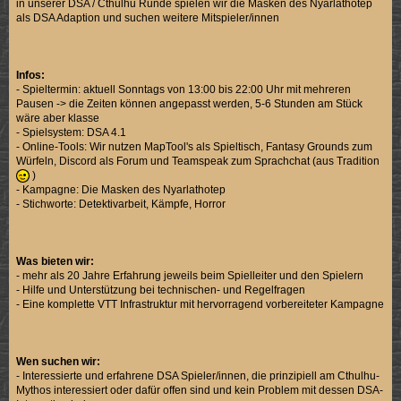
in unserer DSA / Cthulhu Runde spielen wir die Masken des Nyarlathotep
als DSA Adaption und suchen weitere Mitspieler/innen
Infos:
- Spieltermin: aktuell Sonntags von 13:00 bis 22:00 Uhr mit mehreren
Pausen -> die Zeiten können angepasst werden, 5-6 Stunden am Stück
wäre aber klasse
- Spielsystem: DSA 4.1
- Online-Tools: Wir nutzen MapTool's als Spieltisch, Fantasy Grounds zum
Würfeln, Discord als Forum und Teamspeak zum Sprachchat (aus Tradition
)
- Kampagne: Die Masken des Nyarlathotep
- Stichworte: Detektivarbeit, Kämpfe, Horror
Was bieten wir:
- mehr als 20 Jahre Erfahrung jeweils beim Spielleiter und den Spielern
- Hilfe und Unterstützung bei technischen- und Regelfragen
- Eine komplette VTT Infrastruktur mit hervorragend vorbereiteter Kampagne
Wen suchen wir:
- Interessierte und erfahrene DSA Spieler/innen, die prinzipiell am Cthulhu-
Mythos interessiert oder dafür offen sind und kein Problem mit dessen DSA-