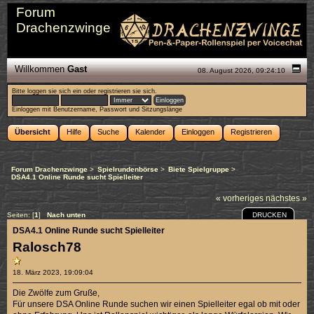
Forum
Drachenzwinge
Willkommen
Gast
08. August 2026, 09:24:10
Bitte
loggen sie sich ein
oder
registrieren sie sich
.
Einloggen mit Benutzername, Passwort und Sitzungslänge
Übersicht
Hilfe
Suche
Kalender
Einloggen
Registrieren
Forum Drachenzwinge
>
Spielrundenbörse
>
Biete Spielgruppe
>
DSA4.1 Online Runde sucht Spielleiter
« vorheriges
nächstes »
DRUCKEN
Seiten: [
1
]
Nach unten
DSA4.1 Online Runde sucht Spielleiter
Ralosch78
18. März 2023, 19:09:04
Die Zwölfe zum Gruße,
Für unsere DSA Online Runde suchen wir einen Spielleiter egal ob mit oder