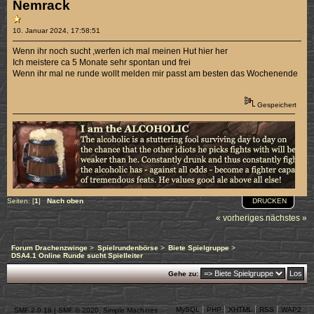
Nemrack
10. Januar 2024, 17:58:51
Wenn ihr noch sucht ,werfen ich mal meinen Hut hier her
Ich meistere ca 5 Monate sehr spontan und frei
Wenn ihr mal ne runde wollt melden mir passt am besten das Wochenende
Gespeichert
DRUCKEN
Seiten: [
1
]
Nach oben
« vorheriges
nächstes »
Forum Drachenzwinge
>
Spielrundenbörse
>
Biete Spielgruppe
>
DSA4.1 Online Runde sucht Spielleiter
Gehe zu:
MySQL
PHP
XHTML
RSS
WAP2
SMF 2.0.19
|
SMF © 2020
,
Simple Machines