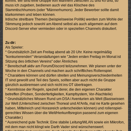
kommt. Wir sind eine Gruppe von Männern zwischen 31 und 45 und, so
muss ich zugeben, bedienen auch viel das Klischee des
Stammtischhumors (oder "Männerhumors). Jeder Bewerber sollte damit
klarkommen und leben können.
Irdische streitbare Themen (beispielsweise Politik) werden zum Wohle der
Stimmung jedoch sowohl am Abend selbst als auch allgemein auf dem
Discord-Server eher vermieden oder in speziellen Channels diskutiert.
Zu dir:
Als Spieler:
* Grundsätzlich Zeit am Freitag abend ab 20 Uhr. Keine regelmäßig
"konkurierenden" Veranstaltungen wie "Jeden ersten Freitag im Monat ist
Sitzung des örtlichen Vereins" oder Ähnliches
* Bereitschaft aktiv am Forum/Discord teilzunehmen. Wir planen unter der
Woche in den Channels und machen auch schriftliches Rollenspiel.
* Charaktere können und dürfen streiten und Meinungsverschiedenheiten
IT sind gewollt und Teil des Spiels, sollten aber auch nicht die Gruppe
gänzlich ausbremsen und sich nicht ins OT übertragen.
* Kenntnisse der Regeln, speziell derer, die den eigenen Charakter
betreffen (Proben, Sonderfertigkeiten, Kampfsystem, Vor-/Nachteile)
* Grundsätzliches Wissen Rund um DSA / Aventurien als Welt (Basiswissen
zur Welt (Unterschied zwischen Thorwal und Al'Anfa, mal ne Karte gesehen
haben, Mittelreich und Horasreich unterscheiden können) und rollenspiel-
gerechtes Wissen über die Welt/Herkunftsregion passend zum eigenen
Charakter.)
* Ausreichend gute Technik: Eine stabile Leitung/WLAN sowie ein Mikrofon,
mit dem man nicht klingt wie Darth Vader sind wünschenswert.