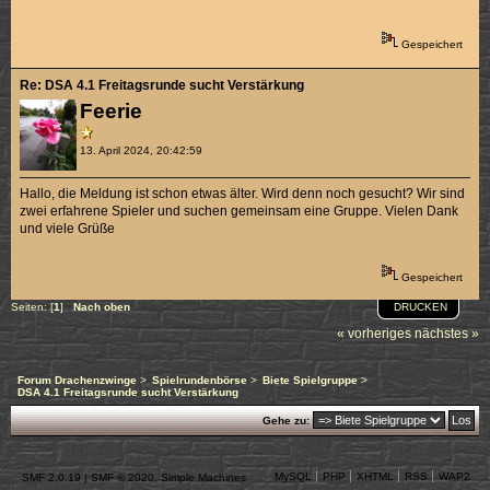
Gespeichert
Re: DSA 4.1 Freitagsrunde sucht Verstärkung
Feerie
13. April 2024, 20:42:59
Hallo, die Meldung ist schon etwas älter. Wird denn noch gesucht? Wir sind
zwei erfahrene Spieler und suchen gemeinsam eine Gruppe. Vielen Dank
und viele Grüße
Gespeichert
DRUCKEN
Seiten: [
1
]
Nach oben
« vorheriges
nächstes »
Forum Drachenzwinge
>
Spielrundenbörse
>
Biete Spielgruppe
>
DSA 4.1 Freitagsrunde sucht Verstärkung
Gehe zu:
MySQL
PHP
XHTML
RSS
WAP2
SMF 2.0.19
|
SMF © 2020
,
Simple Machines