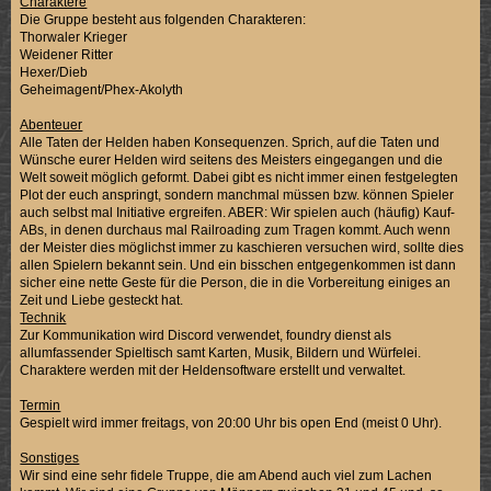
Charaktere
Die Gruppe besteht aus folgenden Charakteren:
Thorwaler Krieger
Weidener Ritter
Hexer/Dieb
Geheimagent/Phex-Akolyth
Abenteuer
Alle Taten der Helden haben Konsequenzen. Sprich, auf die Taten und
Wünsche eurer Helden wird seitens des Meisters eingegangen und die
Welt soweit möglich geformt. Dabei gibt es nicht immer einen festgelegten
Plot der euch anspringt, sondern manchmal müssen bzw. können Spieler
auch selbst mal Initiative ergreifen. ABER: Wir spielen auch (häufig) Kauf-
ABs, in denen durchaus mal Railroading zum Tragen kommt. Auch wenn
der Meister dies möglichst immer zu kaschieren versuchen wird, sollte dies
allen Spielern bekannt sein. Und ein bisschen entgegenkommen ist dann
sicher eine nette Geste für die Person, die in die Vorbereitung einiges an
Zeit und Liebe gesteckt hat.
Technik
Zur Kommunikation wird Discord verwendet, foundry dienst als
allumfassender Spieltisch samt Karten, Musik, Bildern und Würfelei.
Charaktere werden mit der Heldensoftware erstellt und verwaltet.
Termin
Gespielt wird immer freitags, von 20:00 Uhr bis open End (meist 0 Uhr).
Sonstiges
Wir sind eine sehr fidele Truppe, die am Abend auch viel zum Lachen