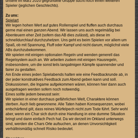
unsere im März 2020 gegründete Gruppe sucht noch einen weiteren
Spieler (jeglichen Geschlechts).
Zu uns:
Spielart
Wir legen hohen Wert auf gutes Rollenspiel und fluffen auch durchaus
gerne mal einen ganzen Abend. Wir lassen uns auch regelmäßig bei
Abenteuern eher Zeit (sofern das AB dies zulässt), als diese im
schnelldurchlauf durchzuhetzen. Uns geht es beim Spielen vor allem um
Spaß, ob mit Spannung, Fluff oder Kampf und nicht darum, möglichst viele
ABs durchzubekommen.
Wir spielen mit einigen optionalen Regeln und wenden generell das
Regelsystem auch an. Wir arbeiten zudem mit einigen Hausregeln,
insbesondere, um die sonst teils langatmigen Kämpfe spannender und
fairer zu gestalten.
Am Ende eines jeden Spielabends halten wie eine Feedbackrunde ab, in
der jeder konstruktives Feedback zum Abend geben kann und soll.
Diskussionen, die Ingame aufgekommen wären, können hier dann auch
ausgetragen werden sofern noch notwendig.
Eines sollte jedem bewusst sein:
Wir spielen in einer durchaus gefährlichen Welt, Charaktere können
sterben. Auch lieb gewonnene. Alle Taten haben Konsequenzen, wobei
entschärfend gilt, dass reines Würfelpech nicht zum Tode führt. Sehr wohl
aber, wenn ein Char sich durch eine Handlung in eine dumme Situation
bringt und dann einfach Pech hat. Da wir derzeit im Orkland unterwegs
sind, werden die Chars Orte aufsuchen, an denen Unvorsichtigkeit
verhältnismäßig schnell Risiko bedeutet.