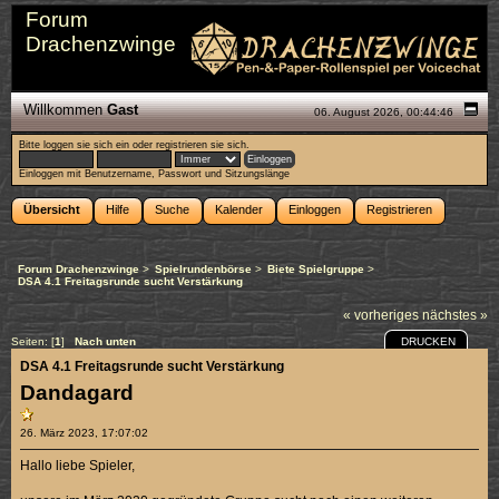
Forum
Drachenzwinge
Willkommen
Gast
06. August 2026, 00:44:46
Bitte
loggen sie sich ein
oder
registrieren sie sich
.
Einloggen mit Benutzername, Passwort und Sitzungslänge
Übersicht
Hilfe
Suche
Kalender
Einloggen
Registrieren
Forum Drachenzwinge
>
Spielrundenbörse
>
Biete Spielgruppe
>
DSA 4.1 Freitagsrunde sucht Verstärkung
« vorheriges
nächstes »
DRUCKEN
Seiten: [
1
]
Nach unten
DSA 4.1 Freitagsrunde sucht Verstärkung
Dandagard
26. März 2023, 17:07:02
Hallo liebe Spieler,