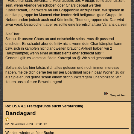
* Flexibilität stark erwünscht. Auch abseits des Freitags sollte abends Zeit
sein, wenn Abende verschoben oder Chars gebaut werden
* Bereitschaft, Charaktere an ein Gruppenbild anzupassen. Wir spielen in
der Hauptgruppe im Moment eine tendenziell hellgraue, gute Gruppe, in
Nebenrunden jedoch auch mal Kriminelle, Themengruppen etc. Das wird
zwar vorab besprochen, aber es sollte eine Bereitschaft zur Varianz da sein.
Als Char:
Schau dir unsere Chars an und entscheide selbst, was dir passend
erscheint. Es schadet aber definitiv nicht, wenn dein Char kämpfen kann
bzw. sich in kämpfen nicht langweilen braucht. Aktuell haben wir 2
Hauptkämpfer, wenn einer ausfällt siehts eher schlecht aus^^.
Generell gilt: es kommt auf dein Konzept an 😊 Wir sind gespannt!
Solltest du bis hier tatsächlich alles gelesen und noch immer Interesse
haben, melde dich gerne bei mir per Boardmail mit ein paar Worten zu dir
als Spieler und gerne schon einem stichpunktartigem Charkonzept. Wir
freuen uns auf eure Bewerbungen!
Gespeichert
Re: DSA 4.1 Freitagsrunde sucht Verstärkung
Dandagard
02. November 2023, 08:31:15
Wir sind wieder auf der Suche