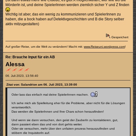
MörderIn ist, und deine SpielerInnen werden ziemlich sicher Y und Z finden
Wichtig ist aber, das ein wenig zu kommunizieren und SpielerInnen zu
haben, die a bock haben auf Detektivgeschichten und B die Story selber
aktiv mitzugestalten)
Gespeichert
Auf großer Reise, um die Welt zu verändern! Macht mit:
www.Reiseuni.wordpress.com
!
Re: Brauche Input für ein AB
Alessa
06. Juli 2023, 13:56:40
Zitat von: Salandrion am 06. Juli 2023, 13:39:00
Oder lass das einfach mal deine SpielerInnen machen.
Ich sehe mich als Spielleitung eher für die Probleme, aber nicht für die Lösungen
verantwortlich.
Das werden die SpielerInnen und Ihre Chars schon herausfinden!
Und wenn sie dann versuchen, den geist der ZauberIn zu kontaktieren, gut,
dann passiert eben das und von dort gehts weiter.
Oder sie versuchen, mehr über den unfairen prozess herauszufinden und
stöbern die InquisitorIn auf.