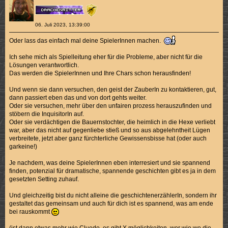
06. Juli 2023, 13:39:00
Oder lass das einfach mal deine SpielerInnen machen.
Ich sehe mich als Spielleitung eher für die Probleme, aber nicht für die
Lösungen verantwortlich.
Das werden die SpielerInnen und Ihre Chars schon herausfinden!
Und wenn sie dann versuchen, den geist der ZauberIn zu kontaktieren, gut,
dann passiert eben das und von dort gehts weiter.
Oder sie versuchen, mehr über den unfairen prozess herauszufinden und
stöbern die InquisitorIn auf.
Oder sie verdächtigen die Bauernstochter, die heimlich in die Hexe verliebt
war, aber das nicht auf gegenliebe stieß und so aus abgelehntheit Lügen
verbreitete, jetzt aber ganz fürchterliche Gewissensbisse hat (oder auch
garkeine!)
Je nachdem, was deine SpielerInnen eben interresiert und sie spannend
finden, potenzial für dramatische, spannende geschichten gibt es ja in dem
gesetzten Setting zuhauf.
Und gleichzeitig bist du nicht alleine die geschichtenerzählerIn, sondern ihr
gestaltet das gemeinsam und auch für dich ist es spannend, was am ende
bei rauskommt
(ist dann etwas mehr wie Cluedo, es gibt X möglichkeiten, wer wie wo die