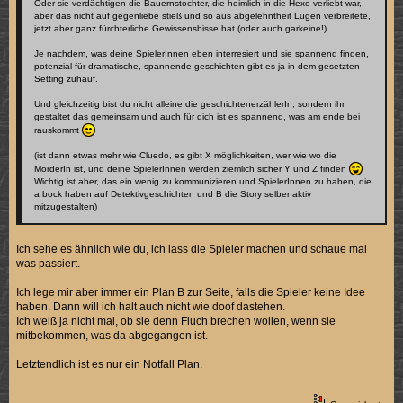
Oder sie verdächtigen die Bauernstochter, die heimlich in die Hexe verliebt war,
aber das nicht auf gegenliebe stieß und so aus abgelehntheit Lügen verbreitete,
jetzt aber ganz fürchterliche Gewissensbisse hat (oder auch garkeine!)
Je nachdem, was deine SpielerInnen eben interresiert und sie spannend finden,
potenzial für dramatische, spannende geschichten gibt es ja in dem gesetzten
Setting zuhauf.
Und gleichzeitig bist du nicht alleine die geschichtenerzählerIn, sondern ihr
gestaltet das gemeinsam und auch für dich ist es spannend, was am ende bei
rauskommt
(ist dann etwas mehr wie Cluedo, es gibt X möglichkeiten, wer wie wo die
MörderIn ist, und deine SpielerInnen werden ziemlich sicher Y und Z finden
Wichtig ist aber, das ein wenig zu kommunizieren und SpielerInnen zu haben, die
a bock haben auf Detektivgeschichten und B die Story selber aktiv
mitzugestalten)
Ich sehe es ähnlich wie du, ich lass die Spieler machen und schaue mal
was passiert.
Ich lege mir aber immer ein Plan B zur Seite, falls die Spieler keine Idee
haben. Dann will ich halt auch nicht wie doof dastehen.
Ich weiß ja nicht mal, ob sie denn Fluch brechen wollen, wenn sie
mitbekommen, was da abgegangen ist.
Letztendlich ist es nur ein Notfall Plan.