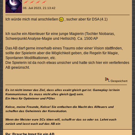
06. Juli 2023, 21:13:42
Ich würde mich mal anschließen
, sucher aber für DSA (4.1)
Ich suche ein Abenteuer für eine junge Magierin (Tochter Niobaras,
Schwerpunkt Analyse-Magie und Hellsicht). Ca. 1500 AP
Das AB darf gerne innerhalb eines Traums oder einer Vision stattfinden,
sollte der Spielerin aber die Möglichkeit geben, die Regeln für Magie,
Spontanen Modifikationen, etc.
Die Spielerin ist da noch etwas unsicher und hatte sich hier ein vertiefendes
AB gewünscht.
Gespeichert
Es ist nicht immer das Ziel, dass alles exakt gleich gut ist. Gameplay ist kein
Kommunismus. Es muss nicht alles gleich (gut) sein.
Ein Herz für Optimierer und PGler.
Kekse, meine Freunde, Kekse! Sie entfachen die Macht des Allfeuers und
schaffen das Geheimnis der Konvokation.
Wenn der Meister eure SCs töten will, schafft er das so oder so. Lehnt euch
zurück und lasst euch auf das AB ein
Re: Brauche Input für ein AB