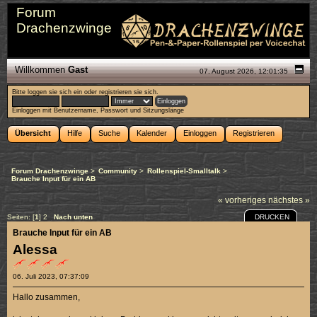
Forum
Drachenzwinge
Willkommen
Gast
07. August 2026, 12:01:35
Bitte
loggen sie sich ein
oder
registrieren sie sich
.
Einloggen mit Benutzername, Passwort und Sitzungslänge
Übersicht
Hilfe
Suche
Kalender
Einloggen
Registrieren
Forum Drachenzwinge
>
Community
>
Rollenspiel-Smalltalk
>
Brauche Input für ein AB
« vorheriges
nächstes »
DRUCKEN
Seiten: [
1
]
2
Nach unten
Brauche Input für ein AB
Alessa
06. Juli 2023, 07:37:09
Hallo zusammen,