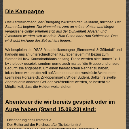
Die Kampagne
Das Karmakorthäon, der Übergang zwischen den Zeitaltern, bricht an. Der
Sternenfall beginnt. Der Namenlose zerrt an seinen Ketten und längst
vergessene Götter erheben sich aus der Dunkelheit. Alveran und
Aventurien werden sich wandeln. Zum Guten oder zum Schlechten. Das
wird wohl im Auge des Betrachters liegen...
Wir bespielen die DSA5-Metaplottkampagne „Sternenwall & Götterfall“ und
hangeln uns an unterschiedlichen Kaufabenteuern mit Bezug zum
Sternenfall bzw. Karmakorthäons entlang. Diese werden nicht immer 1zu1
by the book gespielt, sondern gerne auch mal auf die Gruppe und unsere
Bedürfnisse angepasst. Um einen thematischen Nenner zu haben,
fokussieren wir uns derzeit auf Abenteuer an der westküste Aventuriens
(Zentrales Horasreich, Zyklopeninseln, Wilder Süden). Sollten reizvolle
Abenteuer in anderen Gefilden veröffentlicht werden, so besteht die
Möglichkeit, dass die Helden weiterziehen.
Abenteuer die wir bereits gespielt oder im
Auge haben (Stand 15.09.23) sind:
- Offenbarung des Himmels
✓
- Der Reiter auf der Reichsstraße (Scriptorium)
✓