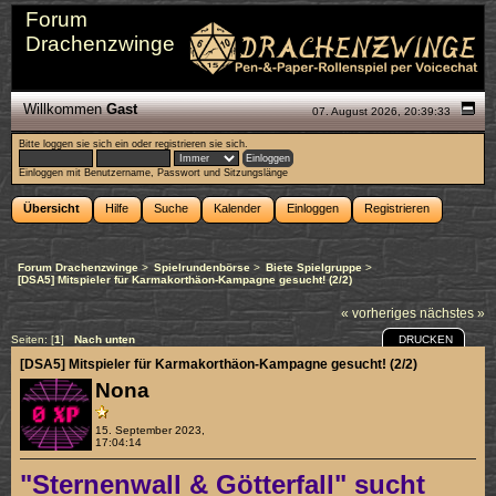
Forum
Drachenzwinge
Willkommen
Gast
07. August 2026, 20:39:33
Bitte
loggen sie sich ein
oder
registrieren sie sich
.
Einloggen mit Benutzername, Passwort und Sitzungslänge
Übersicht
Hilfe
Suche
Kalender
Einloggen
Registrieren
Forum Drachenzwinge
>
Spielrundenbörse
>
Biete Spielgruppe
>
[DSA5] Mitspieler für Karmakorthäon-Kampagne gesucht! (2/2)
« vorheriges
nächstes »
DRUCKEN
Seiten: [
1
]
Nach unten
[DSA5] Mitspieler für Karmakorthäon-Kampagne gesucht! (2/2)
Nona
15. September 2023,
17:04:14
"Sternenwall & Götterfall" sucht