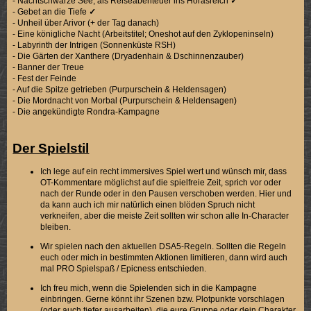
- Nachtschwarze See; als Reiseabenteuer ins Horasreich
✓
- Gebet an die Tiefe
✓
- Unheil über Arivor (+ der Tag danach)
- Eine königliche Nacht (Arbeitstitel; Oneshot auf den Zyklopeninseln)
- Labyrinth der Intrigen (Sonnenküste RSH)
- Die Gärten der Xanthere (Dryadenhain & Dschinnenzauber)
- Banner der Treue
- Fest der Feinde
- Auf die Spitze getrieben (Purpurschein & Heldensagen)
- Die Mordnacht von Morbal (Purpurschein & Heldensagen)
- Die angekündigte Rondra-Kampagne
Der Spielstil
Ich lege auf ein recht immersives Spiel wert und wünsch mir, dass
OT-Kommentare möglichst auf die spielfreie Zeit, sprich vor oder
nach der Runde oder in den Pausen verschoben werden. Hier und
da kann auch ich mir natürlich einen blöden Spruch nicht
verkneifen, aber die meiste Zeit sollten wir schon alle In-Character
bleiben.
Wir spielen nach den aktuellen DSA5-Regeln. Sollten die Regeln
euch oder mich in bestimmten Aktionen limitieren, dann wird auch
mal PRO Spielspaß / Epicness entschieden.
Ich freu mich, wenn die Spielenden sich in die Kampagne
einbringen. Gerne könnt ihr Szenen bzw. Plotpunkte vorschlagen
(oder auch tiefer ausarbeiten), die eure Gruppe oder dein Charakter