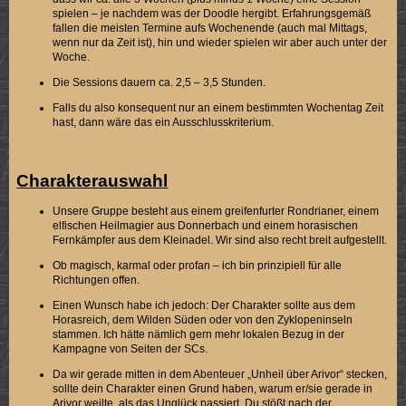
spielen – je nachdem was der Doodle hergibt. Erfahrungsgemäß
fallen die meisten Termine aufs Wochenende (auch mal Mittags,
wenn nur da Zeit ist), hin und wieder spielen wir aber auch unter der
Woche.
Die Sessions dauern ca. 2,5 – 3,5 Stunden.
Falls du also konsequent nur an einem bestimmten Wochentag Zeit
hast, dann wäre das ein Ausschlusskriterium.
Charakterauswahl
Unsere Gruppe besteht aus einem greifenfurter Rondrianer, einem
elfischen Heilmagier aus Donnerbach und einem horasischen
Fernkämpfer aus dem Kleinadel. Wir sind also recht breit aufgestellt.
Ob magisch, karmal oder profan – ich bin prinzipiell für alle
Richtungen offen.
Einen Wunsch habe ich jedoch: Der Charakter sollte aus dem
Horasreich, dem Wilden Süden oder von den Zyklopeninseln
stammen. Ich hätte nämlich gern mehr lokalen Bezug in der
Kampagne von Seiten der SCs.
Da wir gerade mitten in dem Abenteuer „Unheil über Arivor“ stecken,
sollte dein Charakter einen Grund haben, warum er/sie gerade in
Arivor weilte, als das Unglück passiert. Du stößt nach der