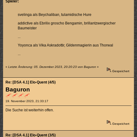
Spieler:
svelinga als Beychaliban, tulamidische Hure
addictive als Ebrilix groscho Bengamin, brillantzwergischer
Baumeister
...
Yoyonca als Vika Askradottir, Gildenmagierin aus Thorwal
...
«
Letzte Änderung: 05. Dezember 2023, 20:20:23 von Baguron
»
Gespeichert
Re: [DSA 4.1] Elo-Quent (4/5)
Baguron
19. November 2023, 21:33:17
Die Suche ist weiterhin offen.
Gespeichert
Re: [DSA 4.1] Elo-Quent (3/5)