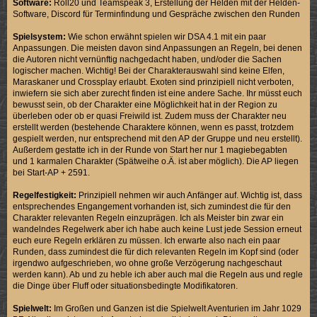
Software:
Roll20 und Teamspeak 3, Erstellung der Helden mit der Helden-
Software, Discord für Terminfindung und Gespräche zwischen den Runden
Spielsystem:
Wie schon erwähnt spielen wir DSA 4.1 mit ein paar
Anpassungen. Die meisten davon sind Anpassungen an Regeln, bei denen
die Autoren nicht vernünftig nachgedacht haben, und/oder die Sachen
logischer machen. Wichtig! Bei der Charakterauswahl sind keine Elfen,
Maraskaner und Crossplay erlaubt. Exoten sind prinzipiell nicht verboten,
inwiefern sie sich aber zurecht finden ist eine andere Sache. Ihr müsst euch
bewusst sein, ob der Charakter eine Möglichkeit hat in der Region zu
überleben oder ob er quasi Freiwild ist. Zudem muss der Charakter neu
erstellt werden (bestehende Charaktere können, wenn es passt, trotzdem
gespielt werden, nur entsprechend mit den AP der Gruppe und neu erstellt).
Außerdem gestatte ich in der Runde von Start her nur 1 magiebegabten
und 1 karmalen Charakter (Spätweihe o.Ä. ist aber möglich). Die AP liegen
bei Start-AP + 2591.
Regelfestigkeit:
Prinzipiell nehmen wir auch Anfänger auf. Wichtig ist, dass
entsprechendes Engangement vorhanden ist, sich zumindest die für den
Charakter relevanten Regeln einzuprägen. Ich als Meister bin zwar ein
wandelndes Regelwerk aber ich habe auch keine Lust jede Session erneut
euch eure Regeln erklären zu müssen. Ich erwarte also nach ein paar
Runden, dass zumindest die für dich relevanten Regeln im Kopf sind (oder
irgendwo aufgeschrieben, wo ohne große Verzögerung nachgeschaut
werden kann). Ab und zu heble ich aber auch mal die Regeln aus und regle
die Dinge über Fluff oder situationsbedingte Modifikatoren.
Spielwelt:
Im Großen und Ganzen ist die Spielwelt Aventurien im Jahr 1029