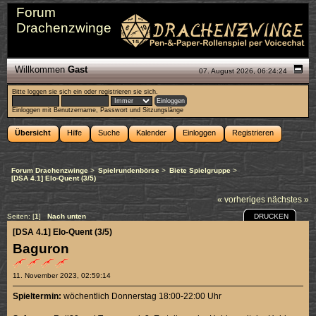
Forum
Drachenzwinge
Willkommen
Gast
07. August 2026, 06:24:24
Bitte
loggen sie sich ein
oder
registrieren sie sich
.
Einloggen mit Benutzername, Passwort und Sitzungslänge
Übersicht
Hilfe
Suche
Kalender
Einloggen
Registrieren
Forum Drachenzwinge
>
Spielrundenbörse
>
Biete Spielgruppe
>
[DSA 4.1] Elo-Quent (3/5)
« vorheriges
nächstes »
DRUCKEN
Seiten: [
1
]
Nach unten
[DSA 4.1] Elo-Quent (3/5)
Baguron
11. November 2023, 02:59:14
Spieltermin:
wöchentlich Donnerstag 18:00-22:00 Uhr