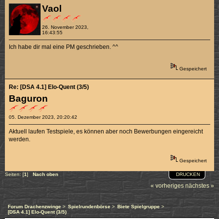
Vaol
26. November 2023,
16:43:55
Ich habe dir mal eine PM geschrieben. ^^
Gespeichert
Re: [DSA 4.1] Elo-Quent (3/5)
Baguron
05. Dezember 2023, 20:20:42
Aktuell laufen Testspiele, es können aber noch Bewerbungen eingereicht
werden.
Gespeichert
DRUCKEN
Seiten: [
1
]
Nach oben
« vorheriges
nächstes »
Forum Drachenzwinge
>
Spielrundenbörse
>
Biete Spielgruppe
>
[DSA 4.1] Elo-Quent (3/5)