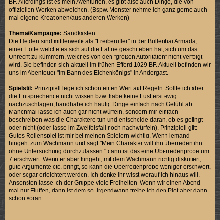
BF. Allerdings ist es mein Aventurien, es gibt also auch Dinge, die von
offiziellen Werken abweichen. (Bspw. Monster nehme ich ganz gerne auch
mal eigene Kreationen/aus anderen Werken)
Thema/Kampagne:
Sandkasten
Die Helden sind mittlerweile als "Freiberufler" in der Bullenhai Armada,
einer Flotte welche es sich auf die Fahne geschrieben hat, sich um das
Unrecht zu kümmern, welches von den "großen Autoritäten" nicht verfolgt
wird. Sie befinden sich aktuell im frühen Efferd 1029 BF. Aktuell befinden wir
uns im Abenteuer "Im Bann des Eichenkönigs" in Andergast.
Spielstil:
Prinzipiell lege ich schon einen Wert auf Regeln. Sollte ich aber
die Entsprechende nicht wissen bzw. habe keine Lust erst ewig
nachzuschlagen, handhabe ich häufig Dinge einfach nach Gefühl ab.
Manchmal lasse ich auch gar nicht würfeln, sondern mir einfach
beschreiben was die Charaktere tun und entscheide daran, ob es gelingt
oder nicht (oder lasse im Zweifelsfall noch nachwürfeln). Prinzipiell gilt:
Gutes Rollenspiel ist mir bei meinen Spielern wichtig. Wenn jemand
hingeht zum Wachmann und sagt "Mein Charakter will ihn überreden ihn
ohne Untersuchung durchzulassen." dann ist das eine Überredenprobe um
7 erschwert. Wenn er aber hingeht, mit dem Wachmann richtig diskutiert,
gute Argumente etc. bringt, so kann die Überredenprobe weniger erschwert,
oder sogar erleichtert werden. Ich denke ihr wisst worauf ich hinaus will.
Ansonsten lasse ich der Gruppe viele Freiheiten. Wenn wir einen Abend
mal nur Fluffen, dann ist dem so. Irgendwann treibe ich den Plot aber dann
schon voran.