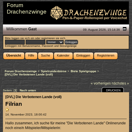
Forum
Drachenzwinge
Willkommen
Gast
09. August 2026, 15:14:36
Bitte
loggen sie sich ein
oder
registrieren sie sich
.
Einloggen mit Benutzername, Passwort und Sitzungslänge
Übersicht
Hilfe
Suche
Kalender
Einloggen
Registrieren
Forum Drachenzwinge
>
Spielrundenbörse
>
Biete Spielgruppe
>
[DVL] Die Verbotenen Lande (voll)
« vorheriges
nächstes »
DRUCKEN
Seiten: [
1
]
Nach unten
[DVL] Die Verbotenen Lande (voll)
Filrian
14. November 2023, 18:00:42
Hallo zusammen, ich suche für meine "Die Verbotenen Lande" Onlinerunde
noch eine/n Mitspieler/Mitspielerin: