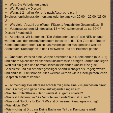
🔹 Was: Die Verbotenen Lande
🔹 Wo: Foundry + Discord
🔹 Wann: 1-2 mal im Monat je nach Absprache (ca. im
Zweiwochenrhytmus), donnerstags oder freitags von 20:00 – 22:00 / 23:00
Uhr
🔹 Wie viele: Anzahl der offenen Plätze: 1 / Anzahl der Gesamtplätze: 5
🔹 Voraussetzungen: Mindestalter: 18 + (wünschenswert ab ca. 30+) /
Discord / Kontinuität
🔹 Abenteuer: Wir fangen mit "Die Verbotenen Lande" alle NEU an und
werden nach den ersten Abenteuern langsam in die "Der Zorn des Raben"
Kampagne übergehen. Sollte das System jedem Zusagen sind weitere
Abenteuer / Kampagnen in den Frostweiten und der Blutmark geplant
🔹 Über uns: Wir sind eine Gruppe bestehend aus 4 Spielenden (alle 30+)
und einem Spielleiter. Wir kennen uns bereits seit einigen Jahren und legen
Wert auf ein gutes und harmonisches miteinander, Uns ist eine gute
Geschichte und ein schöner geselliger Abend wichtiger als Regelgewälze
und endlose Diskussionen. Alles weitere werden wir in einem persönlichen
Gespräch erörtern können.
🔹 Anmeldung: Bei Interesse schreib mir gerne eine PN (am besten direkt
über Discord) und gehe dabei auf folgende Fragen ein:
- Welche Rolle/ Klasse / Beruf würdest Du gerne spielen?
- Wie viel Erfahrung in "Die Verbotenen Lande" bringst Du mit?
- Was sind No Go´s für Dich? Was ist Dir in einer Kampagne wichtig?
- Wie alt bist Du?
- Wie wichtig ist Dir, dass Deine Backstory Teil der Kampagne wird?