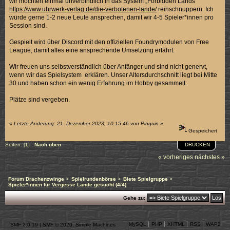
wir möchten einmal unverbindlich in das System „Forbidden Lands“
https://www.uhrwerk-verlag.de/die-verbotenen-lande/
reinschnuppern. Ich
würde gerne 1-2 neue Leute ansprechen, damit wir 4-5 Spieler*innen pro
Session sind.
Gespielt wird über Discord mit den offiziellen Foundrymodulen von Free
League, damit alles eine ansprechende Umsetzung erfährt.
Wir freuen uns selbstverständlich über Anfänger und sind nicht genervt,
wenn wir das Spielsystem erklären. Unser Altersdurchschnitt liegt bei Mitte
30 und haben schon ein wenig Erfahrung im Hobby gesammelt.
Plätze sind vergeben.
«
Letzte Änderung: 21. Dezember 2023, 10:15:46 von Pinguin
»
Gespeichert
DRUCKEN
Seiten: [
1
]
Nach oben
« vorheriges
nächstes »
Forum Drachenzwinge
>
Spielrundenbörse
>
Biete Spielgruppe
>
Spieler*innen für Vergesse Lande gesucht (4/4)
Gehe zu:
MySQL
PHP
XHTML
RSS
WAP2
SMF 2.0.19
|
SMF © 2020
,
Simple Machines