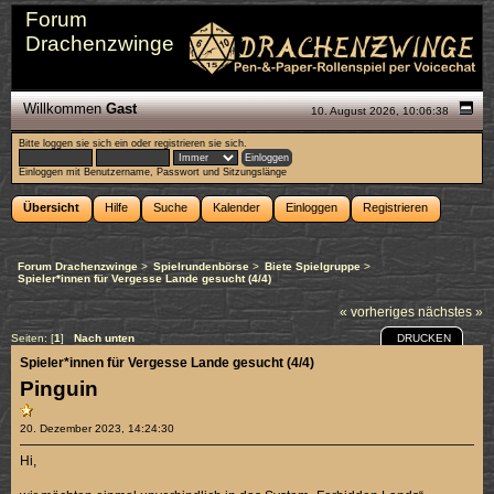
Forum
Drachenzwinge
Willkommen
Gast
10. August 2026, 10:06:38
Bitte
loggen sie sich ein
oder
registrieren sie sich
.
Einloggen mit Benutzername, Passwort und Sitzungslänge
Übersicht
Hilfe
Suche
Kalender
Einloggen
Registrieren
Forum Drachenzwinge
>
Spielrundenbörse
>
Biete Spielgruppe
>
Spieler*innen für Vergesse Lande gesucht (4/4)
« vorheriges
nächstes »
DRUCKEN
Seiten: [
1
]
Nach unten
Spieler*innen für Vergesse Lande gesucht (4/4)
Pinguin
20. Dezember 2023, 14:24:30
Hi,