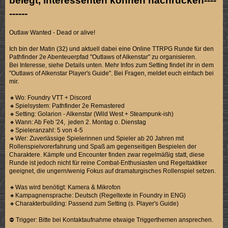
belegt, Interessenten können nachrücken----
------
Outlaw Wanted - Dead or alive!
Ich bin der Matin (32) und aktuell dabei eine Online TTRPG Runde für den
Pathfinder 2e Abenteuerpfad "Outlaws of Alkenstar" zu organisieren.
Bei Interesse, siehe Details unten. Mehr Infos zum Setting findet ihr in dem
"Outlaws of Alkenstar Player's Guide". Bei Fragen, meldet euch einfach bei
mir.
🔸Wo: Foundry VTT + Discord
🔸Spielsystem: Pathfinder 2e Remastered
🔸Setting: Golarion - Alkenstar (Wild West + Steampunk-ish)
🔸Wann: Ab Feb '24, jeden 2. Montag o. Dienstag
🔸Spieleranzahl: 5 von 4-5
🔸Wer: Zuverlässige Spielerinnen und Spieler ab 20 Jahren mit
Rollenspielvorerfahrung und Spaß am gegenseitigen Bespielen der
Charaktere. Kämpfe und Encounter finden zwar regelmäßig statt, diese
Runde ist jedoch nicht für reine Combat-Enthusiasten und Regeltaktiker
geeignet, die ungern/wenig Fokus auf dramaturgisches Rollenspiel setzen.
🔸Was wird benötigt: Kamera & Mikrofon
🔸Kampagnensprache: Deutsch (Regeltexte in Foundry in ENG)
🔸Charakterbuilding: Passend zum Setting (s. Player's Guide)
⛔ Trigger: Bitte bei Kontaktaufnahme etwaige Triggerthemen ansprechen.