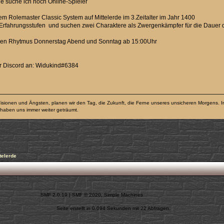
de suche ich noch Online-Spieler
m Rolemaster Classic System auf Mittelerde im 3.Zeitalter im Jahr 1400
n Erfahrungsstufen und suchen zwei Charaktere als Zwergenkämpfer für die Dauer
tigen Rhytmus Donnerstag Abend und Sonntag ab 15:00Uhr
er Discord an: Widukind#6384
isionen und Ängsten, planen wir den Tag, die Zukunft, die Ferne unseres unsicheren Morgens. Irg
r haben uns immer weiter geträumt.
telerde
SMF 2.0.19
|
SMF © 2020
,
Simple Machines
Seite erstellt in 0.094 Sekunden mit 22 Abfragen.