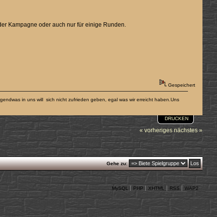
 der Kampagne oder auch nur für einige Runden.
Gespeichert
endwas in uns will sich nicht zufrieden geben, egal was wir erreicht haben.Uns
DRUCKEN
« vorheriges
nächstes »
Gehe zu:
MySQL
PHP
XHTML
RSS
WAP2