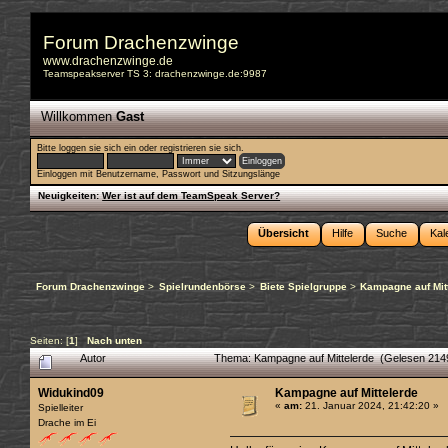
Forum Drachenzwinge
www.drachenzwinge.de
Teamspeakserver TS 3: drachenzwinge.de:9987
Willkommen
Gast
Bitte
loggen sie sich ein
oder
registrieren sie sich
.
Einloggen mit Benutzername, Passwort und Sitzungslänge
Neuigkeiten:
Wer ist auf dem TeamSpeak Server?
Übersicht
Hilfe
Suche
Kal
Forum Drachenzwinge
>
Spielrundenbörse
>
Biete Spielgruppe
>
Kampagne auf Mit
Seiten: [
1
]
Nach unten
Autor
Thema: Kampagne auf Mittelerde (Gelesen 214
Widukind09
Kampagne auf Mittelerde
«
am:
21. Januar 2024, 21:42:20 »
Spielleiter
Drache im Ei