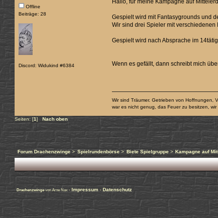
Hallo, für meine Kampagne auf Mitteler
Offline
Beiträge: 28
Gespielt wird mit Fantasygrounds und de
Wir sind drei Spieler mit verschiedene
Gespielt wird nach Absprache im 14tä
Wenn es gefällt, dann schreibt mich üb
Discord: Widukind #6384
Wir sind Träumer. Getrieben von Hoffnungen, V
war es nicht genug, das Feuer zu besitzen, wi
Seiten: [
1
]
Nach oben
Forum Drachenzwinge
>
Spielrundenbörse
>
Biete Spielgruppe
>
Kampagne auf Mit
-
Impressum
-
Datenschutz
Drachenzwinge
von Arne Nax