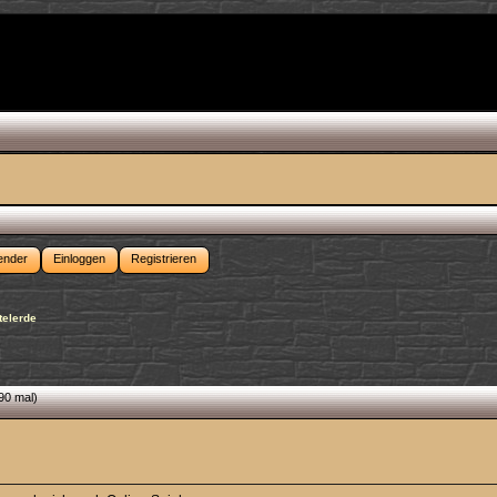
ender
Einloggen
Registrieren
telerde
90 mal)