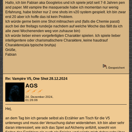
Hallo, ich bin Fabian aka Googlelos und ich spiele jetzt seit 7-8 Jahren pen
and paper. Mit vampire the masquerade habe ich momentan nur wenig
Erfahrung, habe bisher nur 2 one shots im v20 system gespielt. Ich bin zwar
erst 20 aber ich hoffe das ist kein Problem.
Ich würde gerne beim one Shot mitmachen und (falls die Chemie passt)
auch bei der freitags runde(je nachdem auf welche Woche das fällt da ich
alle zwei Wochenenden weg von zuhause bin)
Ich würde lieber einen vorgefertigten Charakter spielen. Ich spiele lieber
intelligentere oder charismatischere Charaktere, keine haudrauf
Charaktere(ala typische bruhja)
Grüße,
Fabian
Gespeichert
Re: Vampire V5, One Shot 28.12.2024
AGS
24. Dezember 2024,
01:26:06
Hej,
an dem Tag bin ich gerade selbst als Erzähler am Tisch für die V5
unterwegs und muss der Versuchung daher widerstehen. Ich bin aber sehr
daran interessiert, wie sich das Spiel auf Alchemy anfühlt, sowohl von