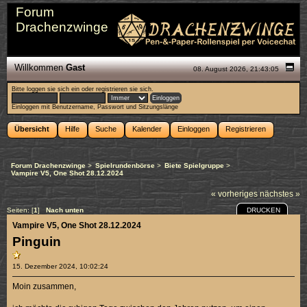
Forum
Drachenzwinge
Willkommen
Gast
08. August 2026, 21:43:05
Bitte
loggen sie sich ein
oder
registrieren sie sich
.
Einloggen mit Benutzername, Passwort und Sitzungslänge
Übersicht
Hilfe
Suche
Kalender
Einloggen
Registrieren
Forum Drachenzwinge
>
Spielrundenbörse
>
Biete Spielgruppe
>
Vampire V5, One Shot 28.12.2024
« vorheriges
nächstes »
DRUCKEN
Seiten: [
1
]
Nach unten
Vampire V5, One Shot 28.12.2024
Pinguin
15. Dezember 2024, 10:02:24
Moin zusammen,