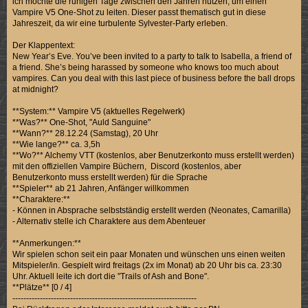
ich möchte die ruhigen Tage zwischen den Jahren nutzen, um einen
Vampire V5 One-Shot zu leiten. Dieser passt thematisch gut in diese
Jahreszeit, da wir eine turbulente Sylvester-Party erleben.
Der Klappentext:
New Year’s Eve. You’ve been invited to a party to talk to Isabella, a friend of
a friend. She’s being harassed by someone who knows too much about
vampires. Can you deal with this last piece of business before the ball drops
at midnight?
**System:** Vampire V5 (aktuelles Regelwerk)
**Was?** One-Shot, "Auld Sanguine"
**Wann?** 28.12.24 (Samstag), 20 Uhr
**Wie lange?** ca. 3,5h
**Wo?** Alchemy VTT (kostenlos, aber Benutzerkonto muss erstellt werden)
mit den offiziellen Vampire Büchern, Discord (kostenlos, aber
Benutzerkonto muss erstellt werden) für die Sprache
**Spieler** ab 21 Jahren, Anfänger willkommen
**Charaktere:**
- Können in Absprache selbstständig erstellt werden (Neonates, Camarilla)
- Alternativ stelle ich Charaktere aus dem Abenteuer
**Anmerkungen:**
Wir spielen schon seit ein paar Monaten und wünschen uns einen weiten
Mitspieler/in. Gespielt wird freitags (2x im Monat) ab 20 Uhr bis ca. 23:30
Uhr. Aktuell leite ich dort die "Trails of Ash and Bone".
**Plätze** [0 / 4]
-------------------------------------------------------------------