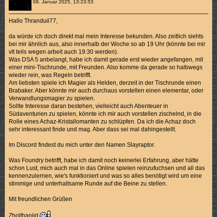
09. Januar 2025, 13:23:53
Hallo Thranduil77,
da würde ich doch direkt mal mein Interesse bekunden. Also zeitlich siehts
bei mir ähnlich aus, also innerhalb der Woche so ab 19 Uhr (könnte bei mir
vlt teils wegen arbeit auch 19:30 werden).
Was DSA 5 anbelangt, habe ich damit gerade erst wieder angefangen, mit
einer mini-Tischrunde, mit Freunden. Also komme da gerade so halbwegs
wieder rein, was Regeln betrifft.
Am liebsten spiele ich Magier als Helden, derzeit in der Tischrunde einen
Brabaker. Aber könnte mir auch durchaus vorstellen einen elementar, oder
Verwandlungsmagier zu spielen.
Sollte Interesse daran bestehen, vielleicht auch Abenteuer in
Südaventurien zu spielen, könnte ich mir auch vorstellen zischelnd, in die
Rolle eines Achaz-Kristallomanten zu schlüpfen. Da ich die Achaz doch
sehr interessant finde und mag. Aber dass sei mal dahingestellt.
Im Discord findest du mich unter den Namen Slayraptor.
Was Foundry betrifft, habe ich damit noch keinerlei Erfahrung, aber hätte
schon Lust, mich auch mal in das Online spielen reinzufuchsen und all das
kennenzulernen, wie's funktioniert und was so alles benötigt wird um eine
stimmige und unterhaltsame Runde auf die Beine zu stellen.
Mit freundlichen Grüßen
Zholthanjid