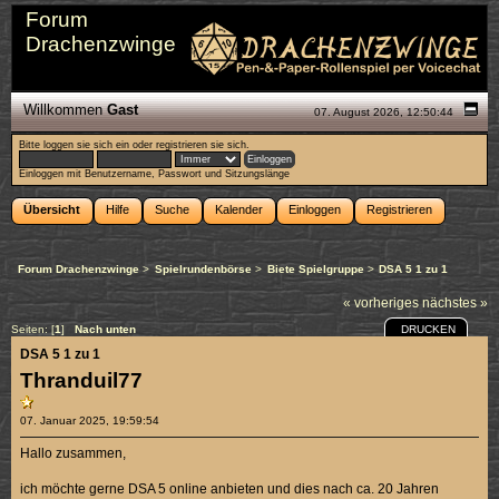
Forum
Drachenzwinge
Willkommen
Gast
07. August 2026, 12:50:44
Bitte
loggen sie sich ein
oder
registrieren sie sich
.
Einloggen mit Benutzername, Passwort und Sitzungslänge
Übersicht
Hilfe
Suche
Kalender
Einloggen
Registrieren
Forum Drachenzwinge
>
Spielrundenbörse
>
Biete Spielgruppe
>
DSA 5 1 zu 1
« vorheriges
nächstes »
DRUCKEN
Seiten: [
1
]
Nach unten
DSA 5 1 zu 1
Thranduil77
07. Januar 2025, 19:59:54
Hallo zusammen,
ich möchte gerne DSA 5 online anbieten und dies nach ca. 20 Jahren