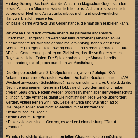
Fantasy Setting. Das heißt, das die Anzahl an Magischen Gegenständen,
sowie Magier im Allgemein wesentlich höher ist. Alchemie ist wesentlich
verbreiteter, Heil- und Astraltränke gibt es mehr und erschwinglicher.
Handwerk ist lohnenswerter.
Ich bastel gerne Artefakte und Gegenstände, die man sich erspielen kann.
Wir wollen Uns durch offizielle Abenteuer (teilweise angepasste
Ortschaften, Jahrgang und Personen falls verstorben) arbeiten sowie
eigene Abenteuer. Wir sind gerade mal am Anfang, haben vier kleine
Abenteuer (Kategorie Heldenwerk) erledigt und streben gerade die 1000
AP (inkl. Generierungspunkte) an. Ziel ist es, das die Anfänger sich im
Regelwerk sicher fühlen. Die Spieler haben einige Monate bereits
miteinander gespielt, doch brauchen wir Verstärkung.
Die Gruppe besteht aus 3 1/2 Spieler:innen, wovon 2 blutige DSA
Anfängerinnen sind (Bespielen Exoten). Die halbe Spielerin ist nur im A/B-
Wechsel anwesend (Schichtdienst). Es ist ein sehr familäres Umfeld, da die
Neulinge aus meinen Kreise ins Hobby geführt worden sind und haben
großen Spaß dran. Regeln werden progressiv mehr, aber der Welpenschutz
gilt noch für die Anfänger, damit Sie nicht mit der Regelwerke überfordert
werden. Aktuell lernen wir Finte, Gezielter Stich und Wuchtschlag :-)
Die Regeln sollen aber nicht ad-absurdum geführt werden:
* keine Ausdauer-Regeln
* keine Gewicht-Regeln
* Distanzklassen sind außen vor, es wird erst einmal stumpf "Drauf
gehauen"
Für mich ist wichtig, das man einen tollen Charakter spielen möchte und