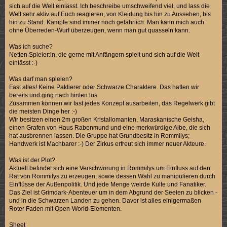
sich auf die Welt einlässt. Ich beschreibe umschweifend viel, und lass die
Welt sehr aktiv auf Euch reagieren, von Kleidung bis hin zu Aussehen, bis
hin zu Stand. Kämpfe sind immer noch gefährlich. Man kann mich auch
ohne Überreden-Wurf überzeugen, wenn man gut quasseln kann.
Was ich suche?
Netten Spieler:in, die gerne mit Anfängern spielt und sich auf die Welt
einlässt :-)
Was darf man spielen?
Fast alles! Keine Paktierer oder Schwarze Charaktere. Das hatten wir
bereits und ging nach hinten los
Zusammen können wir fast jedes Konzept ausarbeiten, das Regelwerk gibt
die meisten Dinge her :-)
Wir besitzen einen 2m großen Kristallomanten, Maraskanische Geisha,
einen Grafen von Haus Rabenmund und eine merkwürdige Albe, die sich
hat ausbrennen lassen. Die Gruppe hat Grundbesitz in Rommilys;
Handwerk ist Machbarer :-) Der Zirkus erfreut sich immer neuer Akteure.
Was ist der Plot?
Aktuell befindet sich eine Verschwörung in Rommilys um Einfluss auf den
Rat von Rommilys zu erzeugen, sowie dessen Wahl zu manipulieren durch
Einflüsse der Außenpolitik. Und jede Menge weirde Kulte und Fanatiker.
Das Ziel ist Grimdark-Abenteuer um in dem Abgrund der Seelen zu blicken -
und in die Schwarzen Landen zu gehen. Davor ist alles einigermaßen
Roter Faden mit Open-World-Elementen.
Sheet