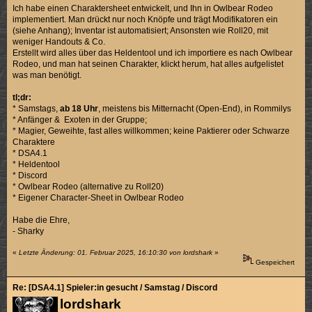
Ich habe einen Charaktersheet entwickelt, und Ihn in Owlbear Rodeo
implementiert. Man drückt nur noch Knöpfe und trägt Modifikatoren ein
(siehe Anhang); Inventar ist automatisiert; Ansonsten wie Roll20, mit
weniger Handouts & Co.
Erstellt wird alles über das Heldentool und ich importiere es nach Owlbear
Rodeo, und man hat seinen Charakter, klickt herum, hat alles aufgelistet
was man benötigt.
tl;dr:
* Samstags,
ab 18 Uhr
, meistens bis Mitternacht (Open-End), in Rommilys
* Anfänger & Exoten in der Gruppe;
* Magier, Geweihte, fast alles willkommen; keine Paktierer oder Schwarze
Charaktere
* DSA4.1
* Heldentool
* Discord
* Owlbear Rodeo (alternative zu Roll20)
* Eigener Character-Sheet in Owlbear Rodeo
Habe die Ehre,
- Sharky
«
Letzte Änderung: 01. Februar 2025, 16:10:30 von lordshark
»
Gespeichert
Re: [DSA4.1] Spieler:in gesucht / Samstag / Discord
lordshark