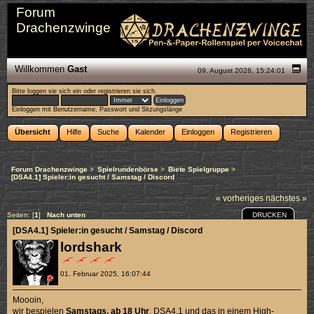
Forum
Drachenzwinge
Willkommen
Gast
09. August 2026, 15:24:01
Bitte
loggen sie sich ein
oder
registrieren sie sich
.
Einloggen mit Benutzername, Passwort und Sitzungslänge
Übersicht
Hilfe
Suche
Kalender
Einloggen
Registrieren
Forum Drachenzwinge
>
Spielrundenbörse
>
Biete Spielgruppe
>
[DSA4.1] Spieler:in gesucht / Samstag / Discord
« vorheriges
nächstes »
DRUCKEN
Seiten: [
1
]
Nach unten
[DSA4.1] Spieler:in gesucht / Samstag / Discord
lordshark
01. Februar 2025, 16:07:44
Moooin,
wir bespielen
Samstags, ab 18 Uhr
, DSA4.1 und das in einem High-