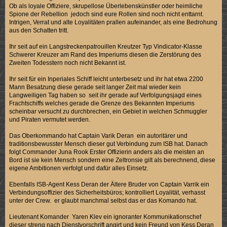
Ob als loyale Offiziere, skrupellose Überlebenskünstler oder heimliche
Spione der Rebellion jedoch sind eure Rollen sind noch nicht enttarnt.
Intrigen, Verrat und alte Loyalitäten prallen aufeinander, als eine Bedrohung
aus den Schatten tritt.
Ihr seit auf ein Langstreckenpatrouillen Kreutzer Typ Vindicator-Klasse
Schwerer Kreuzer am Rand des Imperiums diesen die Zerstörung des
Zweiten Todesstern noch nicht Bekannt ist.
Ihr seit für ein Inperiales Schiff leicht unterbesetz und ihr hat etwa 2200
Mann Besatzung diese gerade seit langer Zeit mal wieder kein
Langweiligen Tag haben so seit ihr gerade auf Verfolgungsjagd eines
Frachtschiffs welches gerade die Grenze des Bekannten Imperiums
scheinbar versucht zu durchbrechen, ein Gebiet in welchen Schmuggler
und Piraten vermutet werden.
Das Oberkommando hat Captain Varik Deran ein autoritärer und
traditionsbewusster Mensch dieser gut Verbindung zum ISB hat. Danach
folgt Commander Juna Rook Erster Offizierin anders als die meisten an
Bord ist sie kein Mensch sondern eine Zeltronsie gilt als berechnend, diese
eigene Ambitionen verfolgt und dafür alles Einsetz.
Ebenfalls ISB-Agent Kess Deran der Ältere Bruder von Captain Varrik ein
Verbindungsoffizier des Sicherheitsbüros; kontrolliert Loyalität, verhasst
unter der Crew. er glaubt manchmal selbst das er das Komando hat.
Lieutenant Komander Yaren Klev ein ignoranter Kommunikationschef
dieser streng nach Dienstvorschrift angirt und kein Freund von Kess Deran