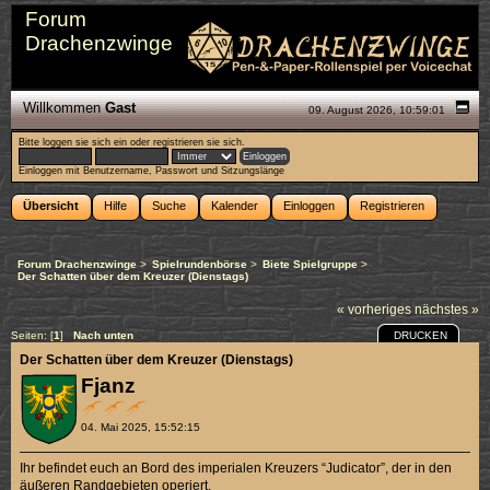
Forum
Drachenzwinge
Willkommen
Gast
09. August 2026, 10:59:01
Bitte
loggen sie sich ein
oder
registrieren sie sich
.
Einloggen mit Benutzername, Passwort und Sitzungslänge
Übersicht
Hilfe
Suche
Kalender
Einloggen
Registrieren
Forum Drachenzwinge
>
Spielrundenbörse
>
Biete Spielgruppe
>
Der Schatten über dem Kreuzer (Dienstags)
« vorheriges
nächstes »
DRUCKEN
Seiten: [
1
]
Nach unten
Der Schatten über dem Kreuzer (Dienstags)
Fjanz
04. Mai 2025, 15:52:15
Ihr befindet euch an Bord des imperialen Kreuzers “Judicator”, der in den
äußeren Randgebieten operiert.