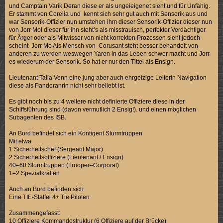
und Camptain Varik Deran diese er als ungeieigenet sieht und für Unfähig.
Er stammt von Corelia und kennt sich sehr gut auch mit Sensorik aus und
war Sensorik-Offizier nun umstehen ihm dieser Sensorik-Offizier dieser nun
von Jorr Mol dieser für ihn steht’s als misstrauisch, perfekter Verdächtiger
für Ärger oder als Mitwisser von nicht korrekten Prozessen sieht jedoch
scheint Jorr Mo Als Mensch von Corusant steht besser behandelt von
anderen zu werden weswegen Yaren in das Leben schwer macht und Jorr
es wiederum der Sensorik. So hat er nur den Tittel als Ensign.
Lieutenant Talia Venn eine jung aber auch ehrgeizige Leiterin Navigation
diese als Pandoranrin nicht sehr beliebt ist.
Es gibt noch bis zu 4 weitere nicht definierte Offiziere diese in der
Schiffsführung sind (davon vermutlich 2 Ensig!). und einen möglichen
Subagenten des ISB.
An Bord befindet sich ein Kontigent Sturmtruppen
Mit etwa
1 Sicherheitschef (Sergeant Major)
2 Sicherheitsoffiziere (Lieutenant / Ensign)
40–60 Sturmtruppen (Trooper–Corporal)
1–2 Spezialkräften
Auch an Bord befinden sich
Eine TIE-Staffel 4+ Tie Piloten
Zusammengefasst:
10 Offiziere Kommandostruktur (6 Offiziere auf der Brücke)