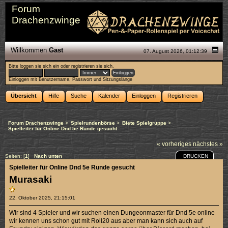
Forum
Drachenzwinge
Willkommen
Gast
07. August 2026, 01:12:39
Bitte
loggen sie sich ein
oder
registrieren sie sich
.
Einloggen mit Benutzername, Passwort und Sitzungslänge
Übersicht
Hilfe
Suche
Kalender
Einloggen
Registrieren
Forum Drachenzwinge
>
Spielrundenbörse
>
Biete Spielgruppe
>
Spielleiter für Online Dnd 5e Runde gesucht
« vorheriges
nächstes »
DRUCKEN
Seiten: [
1
]
Nach unten
Spielleiter für Online Dnd 5e Runde gesucht
Murasaki
22. Oktober 2025, 21:15:01
Wir sind 4 Spieler und wir suchen einen Dungeonmaster für Dnd 5e online
wir kennen uns schon gut mit Roll20 aus aber man kann sich auch auf