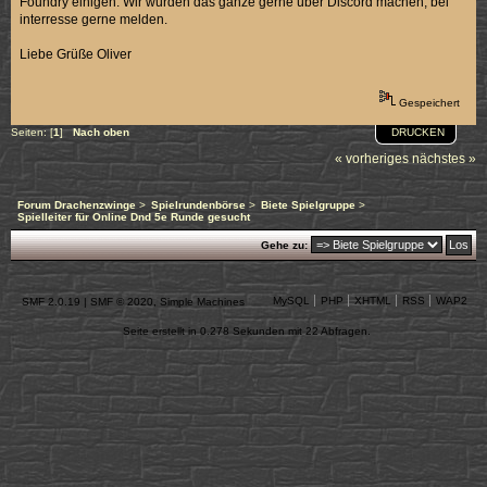
Foundry einigen. Wir würden das ganze gerne über Discord machen, bei
interresse gerne melden.
Liebe Grüße Oliver
Gespeichert
DRUCKEN
Seiten: [
1
]
Nach oben
« vorheriges
nächstes »
Forum Drachenzwinge
>
Spielrundenbörse
>
Biete Spielgruppe
>
Spielleiter für Online Dnd 5e Runde gesucht
Gehe zu:
MySQL
PHP
XHTML
RSS
WAP2
SMF 2.0.19
|
SMF © 2020
,
Simple Machines
Seite erstellt in 0.278 Sekunden mit 22 Abfragen.