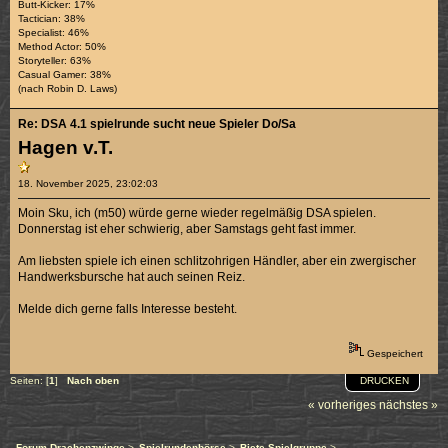
Butt-Kicker: 17%
Tactician: 38%
Specialist: 46%
Method Actor: 50%
Storyteller: 63%
Casual Gamer: 38%
(nach Robin D. Laws)
Re: DSA 4.1 spielrunde sucht neue Spieler Do/Sa
Hagen v.T.
18. November 2025, 23:02:03
Moin Sku, ich (m50) würde gerne wieder regelmäßig DSA spielen.
Donnerstag ist eher schwierig, aber Samstags geht fast immer.
Am liebsten spiele ich einen schlitzohrigen Händler, aber ein zwergischer
Handwerksbursche hat auch seinen Reiz.
Melde dich gerne falls Interesse besteht.
Gespeichert
DRUCKEN
Seiten: [
1
]
Nach oben
« vorheriges
nächstes »
Forum Drachenzwinge
>
Spielrundenbörse
>
Biete Spielgruppe
>