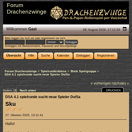
Forum
Drachenzwinge
Willkommen
Gast
08. August 2026, 17:12:33
Bitte
loggen sie sich ein
oder
registrieren sie sich
.
Einloggen mit Benutzername, Passwort und Sitzungslänge
Übersicht
Hilfe
Suche
Kalender
Einloggen
Registrieren
Forum Drachenzwinge
>
Spielrundenbörse
>
Biete Spielgruppe
>
DSA 4.1 spielrunde sucht neue Spieler Do/Sa
« vorheriges
nächstes »
DRUCKEN
Seiten: [
1
]
Nach unten
DSA 4.1 spielrunde sucht neue Spieler Do/Sa
Sku
27. Oktober 2025, 13:11:41
Hallo!