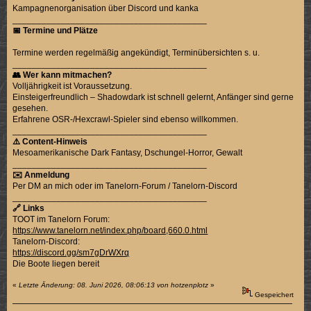
Kampagnenorganisation über Discord und kanka
________________________________________
📅 Termine und Plätze
Termine werden regelmäßig angekündigt, Terminübersichten s. u.
________________________________________
👥 Wer kann mitmachen?
Volljährigkeit ist Voraussetzung.
Einsteigerfreundlich – Shadowdark ist schnell gelernt, Anfänger sind gerne
gesehen.
Erfahrene OSR-/Hexcrawl-Spieler sind ebenso willkommen.
________________________________________
⚠️ Content-Hinweis
Mesoamerikanische Dark Fantasy, Dschungel-Horror, Gewalt
________________________________________
✉️ Anmeldung
Per DM an mich oder im Tanelorn-Forum / Tanelorn-Discord
________________________________________
🔗 Links
TOOT im Tanelorn Forum:
https://www.tanelorn.net/index.php/board,660.0.html
Tanelorn-Discord:
https://discord.gg/sm7gDrWXrq
Die Boote liegen bereit
«
Letzte Änderung: 08. Juni 2026, 08:06:13 von hotzenplotz
»
Gespeichert