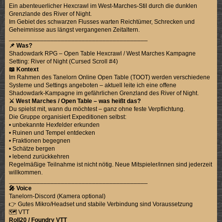
Ein abenteuerlicher Hexcrawl im West-Marches-Stil durch die dunklen
Grenzlande des River of Night.
Im Gebiet des schwarzen Flusses warten Reichtümer, Schrecken und
Geheimnisse aus längst vergangenen Zeitaltern.
________________________________________
📌 Was?
Shadowdark RPG – Open Table Hexcrawl / West Marches Kampagne
Setting: River of Night (Cursed Scroll #4)
📖 Kontext
Im Rahmen des Tanelorn Online Open Table (TOOT) werden verschiedene
Systeme und Settings angeboten – aktuell leite ich eine offene
Shadowdark-Kampagne im gefährlichen Grenzland des River of Night.
⚔️ West Marches / Open Table – was heißt das?
Du spielst mit, wann du möchtest – ganz ohne feste Verpflichtung.
Die Gruppe organisiert Expeditionen selbst:
• unbekannte Hexfelder erkunden
• Ruinen und Tempel entdecken
• Fraktionen begegnen
• Schätze bergen
• lebend zurückkehren
Regelmäßige Teilnahme ist nicht nötig. Neue Mitspieler/innen sind jederzeit
willkommen.
________________________________________
🎤 Voice
Tanelorn-Discord (Kamera optional)
👉 Gutes Mikro/Headset und stabile Verbindung sind Voraussetzung
🗺️ VTT
Roll20 / Foundry VTT