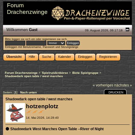
Forum
Drachenzwinge
Willkommen
Gast
09. August 2026, 06:17:18
Bitte
loggen sie sich ein
oder
registrieren sie sich
.
Einloggen mit Benutzername, Passwort und Sitzungslänge
Übersicht
Hilfe
Suche
Kalender
Einloggen
Registrieren
Forum Drachenzwinge
>
Spielrundenbörse
>
Biete Spielgruppe
>
Shadowdark open table / west marches
« vorheriges
nächstes »
DRUCKEN
Seiten: [
1
]
Nach unten
Shadowdark open table / west marches
hotzenplotz
14. Mai 2026, 14:28:40
🌑 Shadowdark West Marches Open Table –River of Night