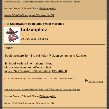
Monsterklasse! - Mein Erzählspiel in der Welt des Schwarzen Auges
Hotzes Discord Räuberhöhle ->
Einladungslink
Meine DSA-Großkampagne Südmeer bis G7
Re: Shadowdark open table / west marches
hotzenplotz
08. Juni 2026, 08:05:51
*push*
Es gibt weitere Termine mit freien Plätzen von mir und Kamillo:
Ihr findet weitere Informationen hier:
https://www.tanelorn.net/index.php?
topic=132974.msg135346468#msg135346468
«
Letzte Änderung: 02. Juli 2026, 14:51:25 von hotzenplotz
»
Gespeichert
Monsterklasse! - Mein Erzählspiel in der Welt des Schwarzen Auges
Hotzes Discord Räuberhöhle ->
Einladungslink
Meine DSA-Großkampagne Südmeer bis G7