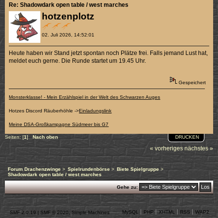
Re: Shadowdark open table / west marches
hotzenplotz
02. Juli 2026, 14:52:01
Heute haben wir Stand jetzt spontan noch Plätze frei. Falls jemand Lust hat,
meldet euch gerne. Die Runde startet um 19.45 Uhr.
Gespeichert
Monsterklasse! - Mein Erzählspiel in der Welt des Schwarzen Auges
Hotzes Discord Räuberhöhle ->
Einladungslink
Meine DSA-Großkampagne Südmeer bis G7
DRUCKEN
Seiten: [
1
]
Nach oben
« vorheriges
nächstes »
Forum Drachenzwinge
>
Spielrundenbörse
>
Biete Spielgruppe
>
Shadowdark open table / west marches
Gehe zu:
MySQL
PHP
XHTML
RSS
WAP2
SMF 2.0.19
|
SMF © 2020
,
Simple Machines