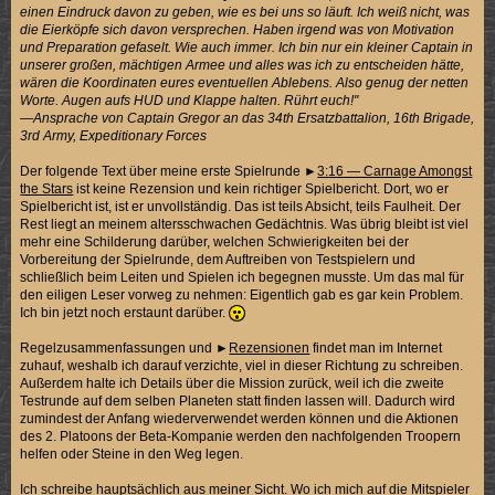
einen Eindruck davon zu geben, wie es bei uns so läuft. Ich weiß nicht, was
die Eierköpfe sich davon versprechen. Haben irgend was von Motivation
und Preparation gefaselt. Wie auch immer. Ich bin nur ein kleiner Captain in
unserer großen, mächtigen Armee und alles was ich zu entscheiden hätte,
wären die Koordinaten eures eventuellen Ablebens. Also genug der netten
Worte. Augen aufs HUD und Klappe halten. Rührt euch!"
—Ansprache von Captain Gregor an das 34th Ersatzbattalion, 16th Brigade,
3rd Army, Expeditionary Forces
Der folgende Text über meine erste Spielrunde ►
3:16 — Carnage Amongst
the Stars
ist keine Rezension und kein richtiger Spielbericht. Dort, wo er
Spielbericht ist, ist er unvollständig. Das ist teils Absicht, teils Faulheit. Der
Rest liegt an meinem altersschwachen Gedächtnis. Was übrig bleibt ist viel
mehr eine Schilderung darüber, welchen Schwierigkeiten bei der
Vorbereitung der Spielrunde, dem Auftreiben von Testspielern und
schließlich beim Leiten und Spielen ich begegnen musste. Um das mal für
den eiligen Leser vorweg zu nehmen: Eigentlich gab es gar kein Problem.
Ich bin jetzt noch erstaunt darüber.
Regelzusammenfassungen und ►
Rezensionen
findet man im Internet
zuhauf, weshalb ich darauf verzichte, viel in dieser Richtung zu schreiben.
Außerdem halte ich Details über die Mission zurück, weil ich die zweite
Testrunde auf dem selben Planeten statt finden lassen will. Dadurch wird
zumindest der Anfang wiederverwendet werden können und die Aktionen
des 2. Platoons der Beta-Kompanie werden den nachfolgenden Troopern
helfen oder Steine in den Weg legen.
Ich schreibe hauptsächlich aus meiner Sicht. Wo ich mich auf die Mitspieler