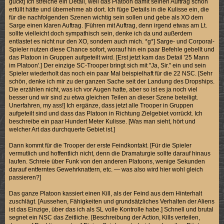
guckt] Ich streiche ein Detail, weil das Platoon damit seinen Auftrag schon
erfüllt hätte und übernehme ab dort. Ich füge Details in die Kulisse ein, die
für die nachfolgenden Szenen wichtig sein sollen und gebe als XO dem
Sarge einen klaren Auftrag. [Führen mit Auftrag, denn irgend etwas am Lt.
sollte vielleicht doch sympathisch sein, denke ich da und außerdem
entlastet es nicht nur den XO, sondern auch mich. *g*] Sarge- und Corporal-
Spieler nutzen diese Chance sofort, worauf hin ein paar Befehle gebellt und
das Platoon in Gruppen aufgeteilt wird. [Erst jetzt kam das Detail '25 Mann
im Platoon'.] Der einzige SC-Trooper bringt sich mit "Ja, Sir." ein und sein
Spieler wiederholt das noch ein paar Mal beispielhaft für die 22 NSC. [Sehr
schön, denke ich mir zu der ganzen Sache seit der Landung des Dropships.
Die erzählen nicht, was ich vor Augen hatte, aber so ist es ja noch viel
besser und wir sind zu etwa gleichen Teilen an dieser Szene beteiligt.
Unerfahren, my ass!] Ich ergänze, dass jetzt alle Trooper in Gruppen
aufgeteilt sind und dass das Platoon in Richtung Zielgebiet vorrückt. Ich
beschreibe ein paar Hundert Meter Kulisse. [Was man sieht, hört und
welcher Art das durchquerte Gebiet ist.]
Dann kommt für die Trooper der erste Feindkontakt. [Für die Spieler
vermutlich und hoffentlich nicht, denn die Dramaturgie sollte darauf hinaus
laufen. Schreie über Funk von den anderen Platoons, wenige Sekunden
darauf entferntes Gewehrknattern, etc. — was also wird hier wohl gleich
passieren?]
Das ganze Platoon kassiert einen Kill, als der Feind aus dem Hinterhalt
zuschlägt. [Aussehen, Fähigkeiten und grundsätzliches Verhalten der Aliens
ist das Einzige, über das ich als SL volle Kontrolle habe.] Schnell und brutal
segnet ein NSC das Zeitliche. [Beschreibung der Action, Kills verteilen,