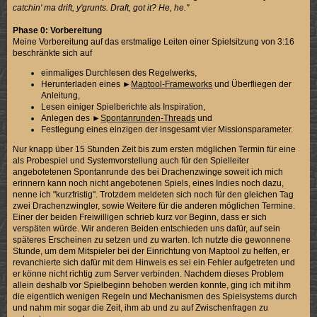
catchin' ma drift, y'grunts. Draft, got it? He, he."
Phase 0: Vorbereitung
Meine Vorbereitung auf das erstmalige Leiten einer Spielsitzung von 3:16
beschränkte sich auf
einmaliges Durchlesen des Regelwerks,
Herunterladen eines ►
Maptool-Frameworks
und Überfliegen der
Anleitung,
Lesen einiger Spielberichte als Inspiration,
Anlegen des ►
Spontanrunden-Threads
und
Festlegung eines einzigen der insgesamt vier Missionsparameter.
Nur knapp über 15 Stunden Zeit bis zum ersten möglichen Termin für eine
als Probespiel und Systemvorstellung auch für den Spielleiter
angebotetenen Spontanrunde des bei Drachenzwinge soweit ich mich
erinnern kann noch nicht angebotenen Spiels, eines Indies noch dazu,
nenne ich "kurzfristig". Trotzdem meldeten sich noch für den gleichen Tag
zwei Drachenzwingler, sowie Weitere für die anderen möglichen Termine.
Einer der beiden Freiwilligen schrieb kurz vor Beginn, dass er sich
verspäten würde. Wir anderen Beiden entschieden uns dafür, auf sein
späteres Erscheinen zu setzen und zu warten. Ich nutzte die gewonnene
Stunde, um dem Mitspieler bei der Einrichtung von Maptool zu helfen, er
revanchierte sich dafür mit dem Hinweis es sei ein Fehler aufgetreten und
er könne nicht richtig zum Server verbinden. Nachdem dieses Problem
allein deshalb vor Spielbeginn behoben werden konnte, ging ich mit ihm
die eigentlich wenigen Regeln und Mechanismen des Spielsystems durch
und nahm mir sogar die Zeit, ihm ab und zu auf Zwischenfragen zu