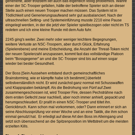
generierte, aber trotzdem lief auch das eigentlich völlig problemlos. Währe
einer der SC-Trooper gefallen, hätte der betroffene Spieler sich an dieser
Stelle auch einen neuen Trooper machen müssen. Das System ist in
Tödlichkeit und Generierungsaufwand sehr gut ausbalanciert. Nach der
ultraschnellen Setting- und Systemeinführung musste 2210 eine Pause
eingelegt werden, in der die jetzt vier Spieler spielbezogen oder nicht im TS
redeten und ich eine kleine Runde mit dem Auto fuhr.
2245 ging's weiter. Zwei mehr oder weniger leichtere Begegnungen,
weitere Verluste an NSC-Troopern, aber durch Glück, Erfahrung
(Spielerebene) und meine Entscheidung, die Anzahl der Threat-Token nicht
der neuen Spielerzahl anzupassen, kommt fast das vollständige Platoon
beim "Bossgegener" an und die SC-Trooper sind bis auf einen sogar
wieder bei bester Gesundheit.
Der Boss [Sein Aussehen entstand durch gemeinschaftliches
Brainstorming, wie er kämpfte habe ich bestimmt.] überlebt
selbstverständlich nicht. Er wird zunächst ganz normal mit Schusswaffen
und Klappspaten bekämpft. Als die Bedrohung von Fünf auf Zwei
zusammengeschossen ist, wird Trooper Fire, dessen Pechsträhne nach
dem ersten Gefecht zwar nachließ, aber noch immer anhielt, gepackt und
herumgeschleudert. Er prallt in einen NSC-Trooper und tötet ihn.
Genickbruch. Kann schon mal vorkommen, oder? Dann erinnert er sich an
seine Abschlussprüfung vor einer Woche und an eine Taktik, die ihm schon
einmal genutzt hat. Er erledigt auf diese Art den Boss im Alleingang und
setzt sich überraschend an die Spitzenposition im Wettstreit um die meisten
erzielten Kills.