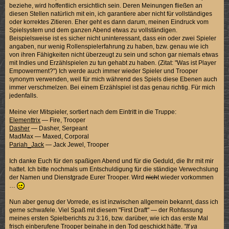
beziehe, wird hoffentlich ersichtlich sein. Deren Meinungen fließen an
diesen Stellen natürlich mit ein, ich garantiere aber nicht für vollständiges
oder korrektes Zitieren. Eher geht es dann darum, meinen Eindruck vom
Spielsystem und dem ganzen Abend etwas zu vollständigen.
Beispielsweise ist es sicher nicht uninteressant, dass ein oder zwei Spieler
angaben, nur wenig Rollenspielerfahrung zu haben, bzw. genau wie ich
von ihren Fähigkeiten nicht überzeugt zu sein und schon gar niemals etwas
mit Indies und Erzählspielen zu tun gehabt zu haben. (Zitat: "Was ist Player
Empowerment?") Ich werde auch immer wieder Spieler und Trooper
synonym verwenden, weil für mich während des Spiels diese Ebenen auch
immer verschmelzen. Bei einem Erzählspiel ist das genau richtig. Für mich
jedenfalls.
Meine vier Mitspieler, sortiert nach dem Eintritt in die Truppe:
Elementtrix
— Fire, Trooper
Dasher
— Dasher, Sergeant
MadMax — Maxed, Corporal
Pariah_Jack
— Jack Jewel, Trooper
Ich danke Euch für den spaßigen Abend und für die Geduld, die Ihr mit mir
hattet. Ich bitte nochmals um Entschuldigung für die ständige Verwechslung
der Namen und Dienstgrade Eurer Trooper. Wird
nich
t wieder vorkommen
…
Nun aber genug der Vorrede, es ist inzwischen allgemein bekannt, dass ich
gerne schwafele. Viel Spaß mit diesem "First Draft" — der Rohfassung
meines ersten Spielberichts zu 3:16, bzw. darüber, wie ich das erste Mal
frisch einberufene Trooper beinahe in den Tod geschickt hätte.
"If ya