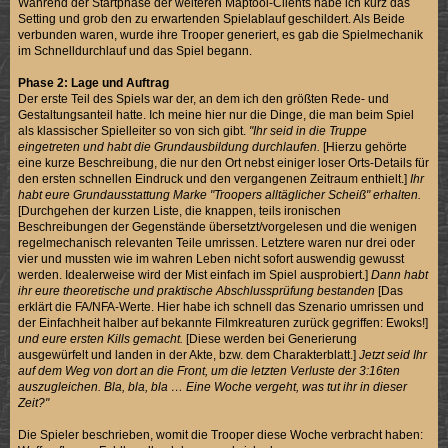
Während der Startphase der weiteren Maptool-Clients habe ich kurz das
Setting und grob den zu erwartenden Spielablauf geschildert. Als Beide
verbunden waren, wurde ihre Trooper generiert, es gab die Spielmechanik
im Schnelldurchlauf und das Spiel begann.
Phase 2: Lage und Auftrag
Der erste Teil des Spiels war der, an dem ich den größten Rede- und
Gestaltungsanteil hatte. Ich meine hier nur die Dinge, die man beim Spiel
als klassischer Spielleiter so von sich gibt.
"Ihr seid in die Truppe
eingetreten und habt die Grundausbildung durchlaufen.
[Hierzu gehörte
eine kurze Beschreibung, die nur den Ort nebst einiger loser Orts-Details für
den ersten schnellen Eindruck und den vergangenen Zeitraum enthielt.]
Ihr
habt eure Grundausstattung Marke "Troopers alltäglicher Scheiß" erhalten.
[Durchgehen der kurzen Liste, die knappen, teils ironischen
Beschreibungen der Gegenstände übersetzt/vorgelesen und die wenigen
regelmechanisch relevanten Teile umrissen. Letztere waren nur drei oder
vier und mussten wie im wahren Leben nicht sofort auswendig gewusst
werden. Idealerweise wird der Mist einfach im Spiel ausprobiert.]
Dann habt
ihr eure theoretische und praktische Abschlussprüfung bestanden
[Das
erklärt die FA/NFA-Werte. Hier habe ich schnell das Szenario umrissen und
der Einfachheit halber auf bekannte Filmkreaturen zurück gegriffen: Ewoks!]
und eure ersten Kills gemacht.
[Diese werden bei Generierung
ausgewürfelt und landen in der Akte, bzw. dem Charakterblatt.]
Jetzt seid Ihr
auf dem Weg von dort an die Front, um die letzten Verluste der 3:16ten
auszugleichen. Bla, bla, bla … Eine Woche vergeht, was tut ihr in dieser
Zeit?"
Die Spieler beschrieben, womit die Trooper diese Woche verbracht haben: