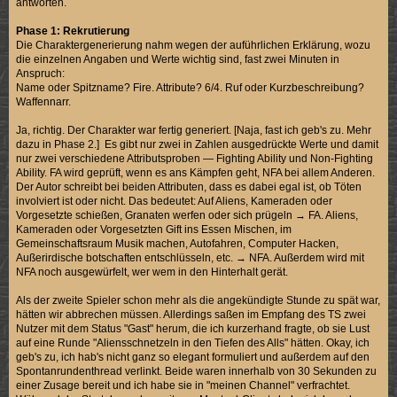
antworten.
Phase 1: Rekrutierung
Die Charaktergenerierung nahm wegen der auführlichen Erklärung, wozu
die einzelnen Angaben und Werte wichtig sind, fast zwei Minuten in
Anspruch:
Name oder Spitzname? Fire. Attribute? 6/4. Ruf oder Kurzbeschreibung?
Waffennarr.
Ja, richtig. Der Charakter war fertig generiert. [Naja, fast ich geb's zu. Mehr
dazu in Phase 2.] Es gibt nur zwei in Zahlen ausgedrückte Werte und damit
nur zwei verschiedene Attributsproben — Fighting Ability und Non-Fighting
Ability. FA wird geprüft, wenn es ans Kämpfen geht, NFA bei allem Anderen.
Der Autor schreibt bei beiden Attributen, dass es dabei egal ist, ob Töten
involviert ist oder nicht. Das bedeutet: Auf Aliens, Kameraden oder
Vorgesetzte schießen, Granaten werfen oder sich prügeln → FA. Aliens,
Kameraden oder Vorgesetzten Gift ins Essen Mischen, im
Gemeinschaftsraum Musik machen, Autofahren, Computer Hacken,
Außerirdische botschaften entschlüsseln, etc. → NFA. Außerdem wird mit
NFA noch ausgewürfelt, wer wem in den Hinterhalt gerät.
Als der zweite Spieler schon mehr als die angekündigte Stunde zu spät war,
hätten wir abbrechen müssen. Allerdings saßen im Empfang des TS zwei
Nutzer mit dem Status "Gast" herum, die ich kurzerhand fragte, ob sie Lust
auf eine Runde "Aliensschnetzeln in den Tiefen des Alls" hätten. Okay, ich
geb's zu, ich hab's nicht ganz so elegant formuliert und außerdem auf den
Spontanrundenthread verlinkt. Beide waren innerhalb von 30 Sekunden zu
einer Zusage bereit und ich habe sie in "meinen Channel" verfrachtet.