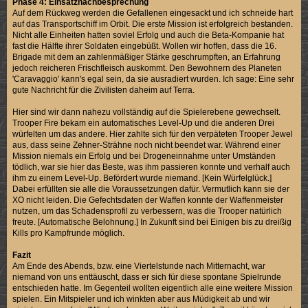
Phase 4: Einsatznachbesprechung
Auf dem Rückweg werden die Gefallenen eingesackt und ich schneide hart
auf das Transportschiff im Orbit. Die erste Mission ist erfolgreich bestanden.
Nicht alle Einheiten hatten soviel Erfolg und auch die Beta-Kompanie hat
fast die Hälfte ihrer Soldaten eingebüßt. Wollen wir hoffen, dass die 16.
Brigade mit dem an zahlenmäßiger Stärke geschrumpften, an Erfahrung
jedoch reicheren Frischfleisch auskommt. Den Bewohnern des Planeten
'Caravaggio' kann's egal sein, da sie ausradiert wurden. Ich sage: Eine sehr
gute Nachricht für die Zivilisten daheim auf Terra.
Hier sind wir dann nahezu vollständig auf die Spielerebene gewechselt.
Trooper Fire bekam ein automatisches Level-Up und die anderen Drei
würfelten um das andere. Hier zahlte sich für den verpäteten Trooper Jewel
aus, dass seine Zehner-Strähne noch nicht beendet war. Während einer
Mission niemals ein Erfolg und bei Drogeneinnahme unter Umständen
tödlich, war sie hier das Beste, was ihm passieren konnte und verhalf auch
ihm zu einem Level-Up. Befördert wurde niemand. [Kein Würfelglück.]
Dabei erfüllten sie alle die Voraussetzungen dafür. Vermutlich kann sie der
XO nicht leiden. Die Gefechtsdaten der Waffen konnte der Waffenmeister
nutzen, um das Schadensprofil zu verbessern, was die Trooper natürlich
freute. [Automatische Belohnung.] In Zukunft sind bei Einigen bis zu dreißig
Kills pro Kampfrunde möglich.
Fazit
Am Ende des Abends, bzw. eine Viertelstunde nach Mitternacht, war
niemand von uns enttäuscht, dass er sich für diese spontane Spielrunde
entschieden hatte. Im Gegenteil wollten eigentlich alle eine weitere Mission
spielen. Ein Mitspieler und ich winkten aber aus Müdigkeit ab und wir