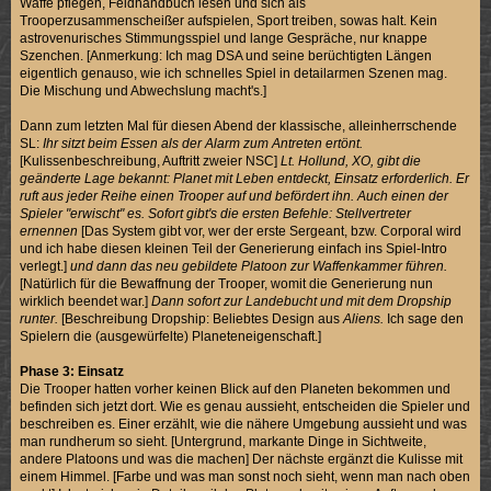
Waffe pflegen, Feldhandbuch lesen und sich als
Trooperzusammenscheißer aufspielen, Sport treiben, sowas halt. Kein
astrovenurisches Stimmungsspiel und lange Gespräche, nur knappe
Szenchen. [Anmerkung: Ich mag DSA und seine berüchtigten Längen
eigentlich genauso, wie ich schnelles Spiel in detailarmen Szenen mag.
Die Mischung und Abwechslung macht's.]
Dann zum letzten Mal für diesen Abend der klassische, alleinherrschende
SL:
Ihr sitzt beim Essen als der Alarm zum Antreten ertönt.
[Kulissenbeschreibung, Auftritt zweier NSC]
Lt. Hollund, XO, gibt die
geänderte Lage bekannt: Planet mit Leben entdeckt, Einsatz erforderlich. Er
ruft aus jeder Reihe einen Trooper auf und befördert ihn. Auch einen der
Spieler "erwischt" es. Sofort gibt's die ersten Befehle: Stellvertreter
ernennen
[Das System gibt vor, wer der erste Sergeant, bzw. Corporal wird
und ich habe diesen kleinen Teil der Generierung einfach ins Spiel-Intro
verlegt.]
und dann das neu gebildete Platoon zur Waffenkammer führen.
[Natürlich für die Bewaffnung der Trooper, womit die Generierung nun
wirklich beendet war.]
Dann sofort zur Landebucht und mit dem Dropship
runter.
[Beschreibung Dropship: Beliebtes Design aus
Aliens.
Ich sage den
Spielern die (ausgewürfelte) Planeteneigenschaft.]
Phase 3: Einsatz
Die Trooper hatten vorher keinen Blick auf den Planeten bekommen und
befinden sich jetzt dort. Wie es genau aussieht, entscheiden die Spieler und
beschreiben es. Einer erzählt, wie die nähere Umgebung aussieht und was
man rundherum so sieht. [Untergrund, markante Dinge in Sichtweite,
andere Platoons und was die machen] Der nächste ergänzt die Kulisse mit
einem Himmel. [Farbe und was man sonst noch sieht, wenn man nach oben