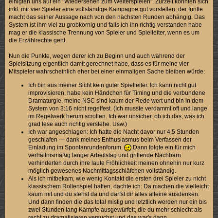
einigten uns auf ein "Wiedersehen zum Weiterspielen". Zurzeit könnten sich
inkl. mir vier Spieler eine vollständige Kampagne gut vorstellen, der fünfte
macht das seiner Aussage nach von den nächsten Runden abhängig. Das
System ist ihm viel zu grobkörnig und falls ich ihn richtig verstanden habe
mag er die klassische Trennung von Spieler und Spielleiter, wenn es um
die Erzählrechte geht.
Nun die Punkte, wegen derer ich zu Beginn und auch während der
Spielsitzung eigentlich damit gerechnet habe, dass es für meine vier
Mitspieler wahrscheinlich eher bei einer einmaligen Sache bleiben würde:
Ich bin aus meiner Sicht kein guter Spielleiter. Ich kann nicht gut
improvisieren, habe kein Händchen für Timing und die verbundene
Dramaturgie, meine NSC sind kaum der Rede wert und bin in dem
System von 3:16 nicht regelfest. (Ich musste verdammt oft und lange
im Regelwerk herum scrollen. Ich war unsicher, ob ich das, was ich
grad lese auch richtig verstehe. Usw.)
Ich war angeschlagen: Ich hatte die Nacht davor nur 4,5 Stunden
geschlafen — dank meines Enthusiasmus beim Verfassen der
Einladung im Spontanrundenforum.
Dann folgte ein für mich
verhältnismäßig langer Arbeitstag und grillende Nachbarn
verhinderten durch ihre laute Fröhlichkeit meinen ohnehin nur kurz
möglich gewesenes Nachmittagsschläfchen vollständig.
Als ich mitbekam, wie wenig Kontakt die ersten drei Spieler zu nicht
klassischem Rollenspiel hatten, dachte ich: Da machen die vielleicht
kaum mit und du stehst da und darfst dir alles alleine ausdenken.
Und dann finden die das total mistig und letztlich werden nur ein bis
zwei Stunden lang Kämpfe ausgewürfelt, die du mehr schlecht als
recht zu dramatisieren versuchst und das war's dann.