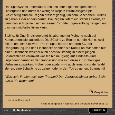
Das Spielsystem unterstützt durch den sehr allgemein gehaltenen
Hintergrund und durch die wenigen Regeln erzähllastiges Spiel.
Gleichzeitig sind die Regeln präsent genug, um dem Geschehen Struktur
zu geben. Oder anders herum: Die Regeln liefern ein stabiles Gerüst, an
dem man sich gemeinsam mit seinen Schilderungen entlang hangeln und
das man mit Farbe füllen kann.
3:16 ist für One-Shots geeignet, ist aber meiner Meinung nach auf
Kampagnenspiel ausgelegt. Die SC sind zu Beginn nur ein Name, zwei
Ziffern und ein Stichwort. Erst im Spiel mit den anderen SC, der
Rangordnung und den Flashbacks nehmen sie Kontur an. Wir hatten nur
einen Flashback, welcher auch noch vollständig in einem jungen
Soldatenleben verankert war. Ich bin neugierig auf Kindheits- und
Jugenderinnerungen der Trooper und wie sich diese auf ihr heutiges
Verhalten auswirken. Früher oder später wird auch jemand vor der Wahl
stehen, eine Schwäche zu zeigen oder in den Tod zu gehen. Spannend!
"Was steht ihr hier noch rum, Trooper? Der Vortrag ist längst vorbei. Licht
aus in 30, wegtreten!"
Gespeichert
… do something right.
♪
The road goes on forever, and the party never ends.
♫
DRUCKEN
Seiten: [
1
]
Nach oben