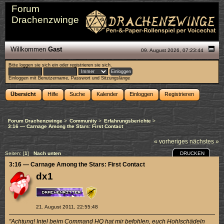
Forum
Drachenzwinge
Willkommen
Gast
09. August 2026, 07:23:44
Bitte
loggen sie sich ein
oder
registrieren sie sich
.
Einloggen mit Benutzername, Passwort und Sitzungslänge
Übersicht
Hilfe
Suche
Kalender
Einloggen
Registrieren
Forum Drachenzwinge
>
Community
>
Erfahrungsberichte
>
3:16 — Carnage Among the Stars: First Contact
« vorheriges
nächstes »
DRUCKEN
Seiten: [
1
]
Nach unten
3:16 — Carnage Among the Stars: First Contact
dx1
21. August 2011, 22:55:48
"Achtung! Intel beim Command HQ hat mir befohlen, euch Hohlschädeln