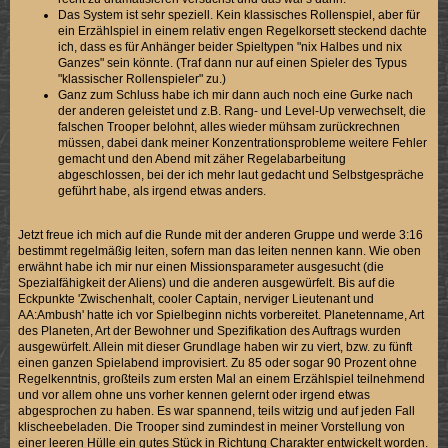
Das System ist sehr speziell. Kein klassisches Rollenspiel, aber für
ein Erzählspiel in einem relativ engen Regelkorsett steckend dachte
ich, dass es für Anhänger beider Spieltypen "nix Halbes und nix
Ganzes" sein könnte. (Traf dann nur auf einen Spieler des Typus
"klassischer Rollenspieler" zu.)
Ganz zum Schluss habe ich mir dann auch noch eine Gurke nach
der anderen geleistet und z.B. Rang- und Level-Up verwechselt, die
falschen Trooper belohnt, alles wieder mühsam zurückrechnen
müssen, dabei dank meiner Konzentrationsprobleme weitere Fehler
gemacht und den Abend mit zäher Regelabarbeitung
abgeschlossen, bei der ich mehr laut gedacht und Selbstgespräche
geführt habe, als irgend etwas anders.
Jetzt freue ich mich auf die Runde mit der anderen Gruppe und werde 3:16
bestimmt regelmäßig leiten, sofern man das leiten nennen kann. Wie oben
erwähnt habe ich mir nur einen Missionsparameter ausgesucht (die
Spezialfähigkeit der Aliens) und die anderen ausgewürfelt. Bis auf die
Eckpunkte 'Zwischenhalt, cooler Captain, nerviger Lieutenant und
AA:Ambush' hatte ich vor Spielbeginn nichts vorbereitet. Planetenname, Art
des Planeten, Art der Bewohner und Spezifikation des Auftrags wurden
ausgewürfelt. Allein mit dieser Grundlage haben wir zu viert, bzw. zu fünft
einen ganzen Spielabend improvisiert. Zu 85 oder sogar 90 Prozent ohne
Regelkenntnis, großteils zum ersten Mal an einem Erzählspiel teilnehmend
und vor allem ohne uns vorher kennen gelernt oder irgend etwas
abgesprochen zu haben. Es war spannend, teils witzig und auf jeden Fall
klischeebeladen. Die Trooper sind zumindest in meiner Vorstellung von
einer leeren Hülle ein gutes Stück in Richtung Charakter entwickelt worden.