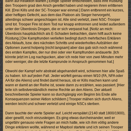
dann auf Reaktion warten.] Einige Spieler entscheiden, dass ihre Rüstung
den Troopern grad den Arsch gerettet haben und negieren ihren erlittenen
Kill. [Drei Kills und der SC-Trooper war einmal.] Dann entbrennt ein kurzes,
aber heftiges Gefecht, aus dem das Platoon als Sieger hervorgeht,
allerdings schwer angeschlagen ist. Alle sind verletzt, zwei NSC-Trooper
sind tot. Trooper Fire ist dem Tod nur knapp entronnen und leidet außerdem
unter der Überdosis Drogen, die er sich verpasst hat. [Notiz an mich:
Überdosis hauptsächlich als E-Schaden betrachten, dann hilft auch keine
Rüstung.] Die Kampfrunden verliefen bedingt durch mehrfaches Erklären
des Ablaufs, bzw. des nächsten Schritts und wiederholtes Aufzählen der
Optionen zuerst holperig [nicht langsam] aber das gab sich noch während
des ersten Kampfes, der nur drei oder vier Kampfrunden andauerte. [Ich
könnte jetzt im Log nachgucken, aber ich rede hier von zwei Minuten mehr
oder weniger, die die letzte Kamprunde in Anspruch genommen hat.]
Obwohl der Kampf sehr abstrakt abgehandelt wird, schienen hier alle Spaß
zu haben. Ich auf jeden Fall. Jeder würfelt genau einen W10 (FA, NFA oder
AA für die Aliens) und findet damit heraus, ob er Kills machen kann und
wann er damit an der Reihe ist, sowie dann zu erzählen, was passiert. [Hier
teile ich selbstverständlich meine Rechte an den Aliens. Der aktuell
beschreibende Spieler kann so durchgängig von Beginn bis Ende alle
Konsequenzen seiner Aktion schildern.] Trooper mähen sich durch Aliens,
werden leicht und schwer verletzt und einige NSCs sterben.
Dann tauchte der vierte Spieler auf. Leicht verspätet (2140 statt 1800/1900),
aber gewillt, noch einzusteigen. Es ging etwas durcheinander, weil er
ungefähr genauso viele Fragen an mich hatte, wie ich ihm völlig andere
Dinge erklären wollte, während er Maptool startete und ich seinen Trooper