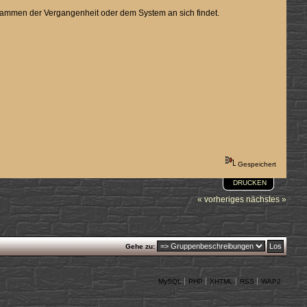
 Flammen der Vergangenheit oder dem System an sich findet.
Gespeichert
DRUCKEN
« vorheriges
nächstes »
Gehe zu:
MySQL
PHP
XHTML
RSS
WAP2