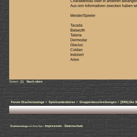
Charakterbau oder in anderen Belange
Aus rein Informativen zwecken haben wir
Meister/Spieler
Tacada
Balaezth
Taleria
Dermodar
Glacius
Coldan
Indiziert
Arlen
Seiten: [
1
]
Nach oben
Forum Drachenzwinge
>
Spielrundenbörse
>
Gruppenbeschreibungen
>
[SR4] Die 
-
Impressum
-
Datenschutz
Drachenzwinge
von Arne Nax