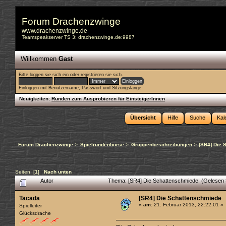
Forum Drachenzwinge
www.drachenzwinge.de
Teamspeakserver TS 3: drachenzwinge.de:9987
Willkommen
Gast
Bitte
loggen sie sich ein
oder
registrieren sie sich
.
Einloggen mit Benutzername, Passwort und Sitzungslänge
Neuigkeiten:
Runden zum Ausprobieren für EinsteigerInnen
Übersicht
Hilfe
Suche
Kal
Forum Drachenzwinge
>
Spielrundenbörse
>
Gruppenbeschreibungen
>
[SR4] Die 
Seiten: [
1
]
Nach unten
Autor
Thema: [SR4] Die Schattenschmiede (Gelesen 
Tacada
[SR4] Die Schattenschmiede
«
am:
21. Februar 2013, 22:22:01 »
Spielleiter
Glücksdrache