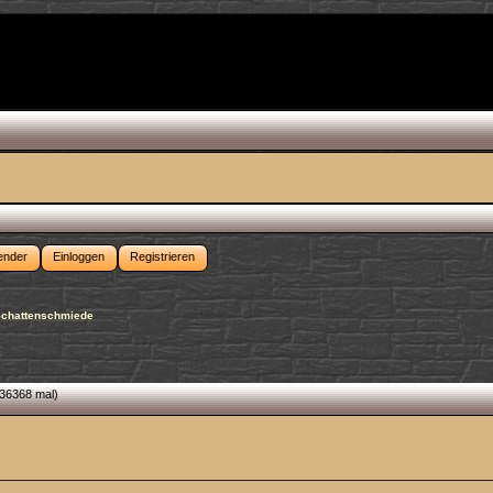
ender
Einloggen
Registrieren
Schattenschmiede
36368 mal)