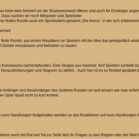
us einer Idee formiert um die Shadowrunwelt offener und auch für Einsteiger ange
Dazu suchen wir noch Mitspieler und Spielleiter.
ner festen Runde auch ein Sportsystem genannt „Die Arena“, in der sich erfahren
enheit
feste Runde, aus einem Hauptkern an Spielern mit der Idee das gelegentlich andere
st Spieler einzubauen und teilhaben zu lassen.
es Kolosseums nachempfunden. Eine Gruppe aus maximal fünf Spielern schließt si
 Herausforderungen und Gegnern zu stellen. Auch hier ist es so flexibel gestaltet
en für Anfänger und Neueinsteiger des Systems Runden an und wissen wie man erfah
der Spiel-Spaß nicht zu kurz kommt.
das eure Handlungen festgehalten werden so das Reaktionen auf eure Handlungen fo
stehen euch mit Rat und Tat zur Seite falls ihr Fragen zu den Regeln oder der Welt 