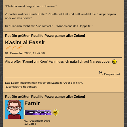
"Bleib da sonst fang ich an zu Husten!"
Zunächst mal nen Stück Butter" - "Butter ist Fett und Fett verklebt die Klumpoziepien
oder wie das heisst!"
Der Blödsinn reicht mir! Also wieviel?" - "Mindestens das Doppelte!"
Re: Die größten Reallife-Powergamer aller Zeiten!
Kasim al Fessir
01. Dezember 2008, 12:42:50
Als großer "Kampf um Rom" Fan muss ich natürlich auf Narses tippen
Gespeichert
Das Leben meistert man mit einem Lächeln. Oder gar nicht.
-tulamidische Redensart
Re: Die größten Reallife-Powergamer aller Zeiten!
Farnir
01. Dezember 2008,
13:03:54