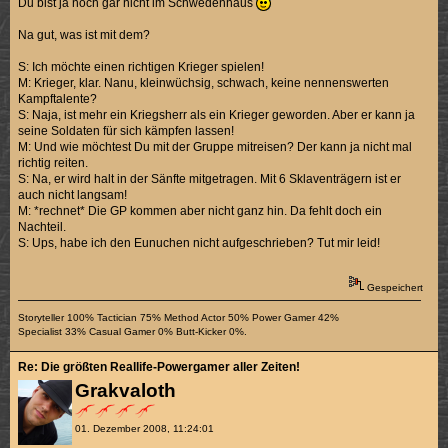
Du bist ja noch gar nicht im Schwedenhaus
Na gut, was ist mit dem?
S: Ich möchte einen richtigen Krieger spielen!
M: Krieger, klar. Nanu, kleinwüchsig, schwach, keine nennenswerten
Kampftalente?
S: Naja, ist mehr ein Kriegsherr als ein Krieger geworden. Aber er kann ja
seine Soldaten für sich kämpfen lassen!
M: Und wie möchtest Du mit der Gruppe mitreisen? Der kann ja nicht mal
richtig reiten.
S: Na, er wird halt in der Sänfte mitgetragen. Mit 6 Sklaventrägern ist er
auch nicht langsam!
M: *rechnet* Die GP kommen aber nicht ganz hin. Da fehlt doch ein
Nachteil.
S: Ups, habe ich den Eunuchen nicht aufgeschrieben? Tut mir leid!
Gespeichert
Storyteller 100% Tactician 75% Method Actor 50% Power Gamer 42%
Specialist 33% Casual Gamer 0% Butt-Kicker 0%.
Re: Die größten Reallife-Powergamer aller Zeiten!
Grakvaloth
01. Dezember 2008, 11:24:01