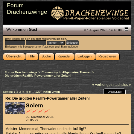
Forum
Drachenzwinge
Willkommen
Gast
07. August 2026, 14:16:00
Bitte
loggen sie sich ein
oder
registrieren sie sich
.
Einloggen mit Benutzername, Passwort und Sitzungslänge
Übersicht
Hilfe
Suche
Kalender
Einloggen
Registrieren
Forum Drachenzwinge
>
Community
>
Allgemeine Themen
>
Die größten Reallife-Powergamer aller Zeiten!
« vorheriges
nächstes »
DRUCKEN
Seiten:
1
2
3
[
4
]
5
6
...
120
Nach unten
Re: Die größten Reallife-Powergamer aller Zeiten!
Solem
30. November 2008,
23:05:29
Meister: Momentmal, Thorwaler und nicht kräftig!?
Spieler: Na ja...es müssen ja nicht alle Nordmänner Kraftvoll sein oder?