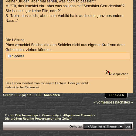
kleiner Bruder...aber mal sehen, was noch so passiert."
M: "Ok, das leuchtet ein...aber was soll das mit "Sensibler Geruchssinn"?
Sie ist doch gar keine Elfe, oder?"
S: "Nein...dass nicht, aber mein Vorbild hatte auch eine ganz besondere
Nase..."
Die Lösung:
Phex verachtet Solche, die den Schleier nicht aus eigener Kraft von dem
Geheimniss ziehen können.
Spoiler
Gespeichert
Das Leben meistert man mit einem Lächeln. Oder gar nicht.
-tulamidische Redensart
DRUCKEN
Seiten:
1
2
3
[
4
]
5
6
...
120
Nach oben
« vorheriges
nächstes »
Forum Drachenzwinge
>
Community
>
Allgemeine Themen
>
Die größten Reallife-Powergamer aller Zeiten!
Gehe zu: