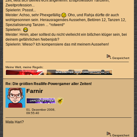
Zeit, ließt sich deines echt angenehm. Erstprofession Tänzerin,
Zweitprofession...
Spielerin: Psssst...
Meister: Achso, sehr Phexgefällig
. Oho, und Rahja dürfte dir auch
wohlgesonnen sein. Herausragendes Aussehen, Betören 12, Tanzen 12,
Spezialisierung Tanzen ... *rotwerd*
Spielerin:
Meister: Hmm, aber solltest du nicht vielleicht ein bißchen klüger sein, bei
deinem gefährlichen Nebenjob?
Spielerin: Wieso? Ich kompensiere das mit meinem Aussehen!
Gespeichert
Meine Welt, meine Regeln:
Re: Die größten Reallife-Powergamer aller Zeiten!
Farnir
01. Dezember 2008,
09:55:40
Mata Hari?
Gespeichert