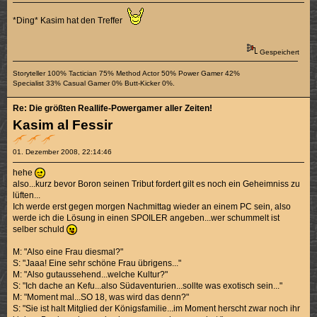
*Ding* Kasim hat den Treffer
Gespeichert
Storyteller 100% Tactician 75% Method Actor 50% Power Gamer 42%
Specialist 33% Casual Gamer 0% Butt-Kicker 0%.
Re: Die größten Reallife-Powergamer aller Zeiten!
Kasim al Fessir
01. Dezember 2008, 22:14:46
hehe
also...kurz bevor Boron seinen Tribut fordert gilt es noch ein Geheimniss zu
lüften...
Ich werde erst gegen morgen Nachmittag wieder an einem PC sein, also
werde ich die Lösung in einen SPOILER angeben...wer schummelt ist
selber schuld
M: "Also eine Frau diesmal?"
S: "Jaaa! Eine sehr schöne Frau übrigens..."
M: "Also gutaussehend...welche Kultur?"
S: "Ich dache an Kefu...also Südaventurien...sollte was exotisch sein..."
M: "Moment mal...SO 18, was wird das denn?"
S: "Sie ist halt Mitglied der Königsfamilie...im Moment herscht zwar noch ihr