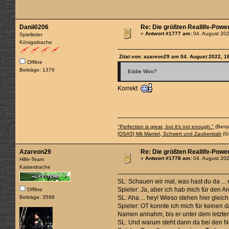
Danii0206
Re: Die größten Reallife-Powe
«
Antwort #1777 am:
04. August 202
Spielleiter
Königsdrache
Zitat von: azareon29 am 04. August 2022, 1
Offline
Beiträge: 1376
Eddie Woo?
Korrekt
"Perfection is great, but it's not enough."
(Benj
[DSA5] Mit Mantel, Schwert und Zauberstab
(Gr
Azareon29
Re: Die größten Reallife-Powe
«
Antwort #1778 am:
04. August 202
Hilfe-Team
Kaiserdrache
SL: Schauen wir mal, was hast du da ..
Spieler: Ja, aber ich hab mich für den 
Offline
Beiträge: 3598
SL: Aha ... hey! Wieso stehen hier glei
Spieler: OT konnte ich mich für keinen 
Namen annahm, bis er unter dem letzte
SL: Und warum steht dann da bei den No