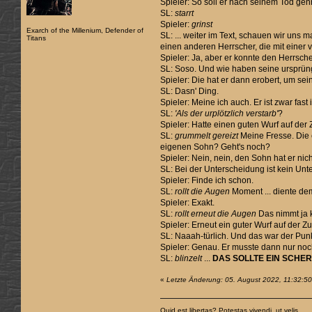
Spieler: So soll er nach seinem Tod ge
SL:
starrt
Spieler:
grinst
Exarch of the Millenium, Defender of
SL: ... weiter im Text, schauen wir uns
Titans
einen anderen Herrscher, die mit einer
Spieler: Ja, aber er konnte den Herrsch
SL: Soso. Und wie haben seine ursprüng
Spieler: Die hat er dann erobert, um sei
SL: Dasn' Ding.
Spieler: Meine ich auch. Er ist zwar fa
SL:
'Als der urplötzlich verstarb'
?
Spieler: Hatte einen guten Wurf auf der Z
SL:
grummelt gereizt
Meine Fresse. Die 
eigenen Sohn? Geht's noch?
Spieler: Nein, nein, den Sohn hat er n
SL: Bei der Unterscheidung ist kein Unt
Spieler: Finde ich schon.
SL:
rollt die Augen
Moment ... diente de
Spieler: Exakt.
SL:
rollt erneut die Augen
Das nimmt ja k
Spieler: Erneut ein guter Wurf auf der Zu
SL: Naaah-türlich. Und das war der Pun
Spieler: Genau. Er musste dann nur noch
SL:
blinzelt
...
DAS SOLLTE EIN SCHER
«
Letzte Änderung: 05. August 2022, 11:32:5
Quid est libertas? Potestas vivendi, ut velis.