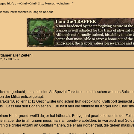
eges blut'ge *würfel würfel* äh... Meerschweinchen..."
sie was Interessantes zu sagen haben!"
rgamer aller Zeiten!
2, 17:30:32 »
h mir gedacht, ihr spielt eine Art Spezial-Taskforce - ein bisschen wie das Suici
n der Militärpolizei gejagt.
rakter! Also, er hat 11 Geschwister und schon früh geboxt und Kraftsport gemacht 
s... Lass mal den Bogen sehen... Du hast hier die Attribute für Körper und Charisma
inen Hintergrund, weißt du, er hat früher als Bodyguard gearbeitet und in der Zei
mehr, aber die Erfahrungen muss man ja irgendwie abbilden. Er war auch mal Soldat, 
h die große Anzahl an Goldtalismanen, die er am Körper trägt, die geben massive