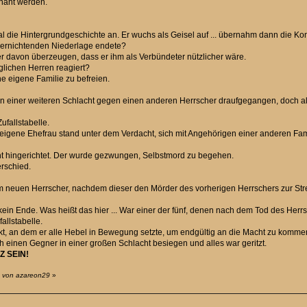
nnant werden.
 mal die Hintergrundgeschichte an. Er wuchs als Geisel auf ... übernahm dann die Ko
 vernichtenden Niederlage endete?
er davon überzeugen, dass er ihm als Verbündeter nützlicher wäre.
lichen Herren reagiert?
ne eigene Familie zu befreien.
st in einer weiteren Schlacht gegen einen anderen Herrscher draufgegangen, doch a
ufallstabelle.
eigene Ehefrau stand unter dem Verdacht, sich mit Angehörigen einer anderen Famil
icht hingerichtet. Der wurde gezwungen, Selbstmord zu begehen.
erschied.
m neuen Herrscher, nachdem dieser den Mörder des vorherigen Herrschers zur Str
ein Ende. Was heißt das hier ... War einer der fünf, denen nach dem Tod des Herr
fallstabelle.
kt, an dem er alle Hebel in Bewegung setzte, um endgültig an die Macht zu komme
 einen Gegner in einer großen Schlacht besiegen und alles war geritzt.
Z SEIN!
0 von azareon29
»