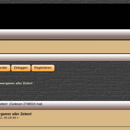
ender
Einloggen
Registrieren
owergamer aller Zeiten!
Zeiten! (Gelesen 2748010 mal)
rgamer aller Zeiten!
2, 00:18:49 »