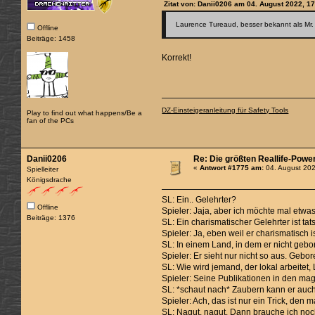
Zitat von: Danii0206 am 04. August 2022, 1
Laurence Tureaud, besser bekannt als Mr. 
Offline
Beiträge: 1458
Korrekt!
DZ-Einsteigeranleitung für Safety Tools
Play to find out what happens/Be a
fan of the PCs
Danii0206
Re: Die größten Reallife-Powe
«
Antwort #1775 am:
04. August 202
Spielleiter
Königsdrache
SL: Ein.. Gelehrter?
Offline
Spieler: Jaja, aber ich möchte mal etwa
Beiträge: 1376
SL: Ein charismatischer Gelehrter ist 
Spieler: Ja, eben weil er charismatisch i
SL: In einem Land, in dem er nicht geb
Spieler: Er sieht nur nicht so aus. Ge
SL: Wie wird jemand, der lokal arbeite
Spieler: Seine Publikationen in den ma
SL: *schaut nach* Zaubern kann er auc
Spieler: Ach, das ist nur ein Trick, den
SL: Nagut, nagut. Dann brauche ich noc