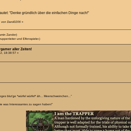
lautet: "Denke gründlich über die einfachen Dinge nach!"
6 von Danii0206
»
amin Zander)
uppenleiter und Elfenspieler.)
rgamer aller Zeiten!
2, 18:38:57 »
eges blut'ge *würfel würfel* äh... Meerschweinchen..."
sie was Interessantes zu sagen haben!"