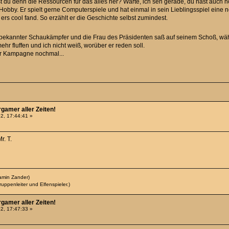
t du denn die Ressourcen für das alles her? Warte, ich seh gerade, du hast auch
obby. Er spielt gerne Computerspiele und hat einmal in sein Lieblingsspiel eine n
 ers cool fand. So erzählt er die Geschichte selbst zumindest.
 bekannter Schaukämpfer und die Frau des Präsidenten saß auf seinem Schoß, wäh
ehr fluffen und ich nicht weiß, worüber er reden soll.
der Kampagne nochmal...
rgamer aller Zeiten!
2, 17:44:41 »
r. T.
amin Zander)
uppenleiter und Elfenspieler.)
rgamer aller Zeiten!
2, 17:47:33 »