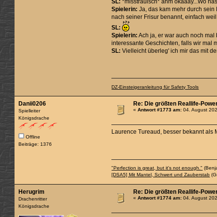
SL:
*misstrauisch* ähm okaaay...Wo has
Spielerin:
Ja, das kam mehr durch sein H
nach seiner Frisur benannt, einfach weil
SL:
Spielerin:
Ach ja, er war auch noch mal
interessante Geschichten, falls wir mal m
SL:
Vielleicht überleg' ich mir das mit 
DZ-Einsteigeranleitung für Safety Tools
Danii0206
Re: Die größten Reallife-Powe
«
Antwort #1773 am:
04. August 202
Spielleiter
Königsdrache
Laurence Tureaud, besser bekannt als M
Offline
Beiträge: 1376
"Perfection is great, but it's not enough."
(Benj
[DSA5] Mit Mantel, Schwert und Zauberstab
(Gr
Herugrim
Re: Die größten Reallife-Powe
«
Antwort #1774 am:
04. August 202
Drachenritter
Königsdrache