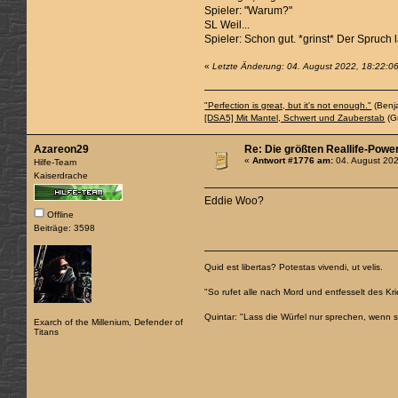
Spieler: "Warum?"
SL Weil...
Spieler: Schon gut. *grinst* Der Spruch 
«
Letzte Änderung: 04. August 2022, 18:22:0
"Perfection is great, but it's not enough."
(Benj
[DSA5] Mit Mantel, Schwert und Zauberstab
(Gr
Azareon29
Re: Die größten Reallife-Powe
«
Antwort #1776 am:
04. August 202
Hilfe-Team
Kaiserdrache
Eddie Woo?
Offline
Beiträge: 3598
Quid est libertas? Potestas vivendi, ut velis.
"So rufet alle nach Mord und entfesselt des Kri
Quintar: "Lass die Würfel nur sprechen, wenn 
Exarch of the Millenium, Defender of
Titans