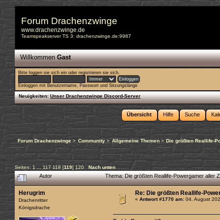
Forum Drachenzwinge
www.drachenzwinge.de
Teamspeakserver TS 3: drachenzwinge.de:9987
Willkommen
Gast
Bitte
loggen sie sich ein
oder
registrieren sie sich
.
Einloggen mit Benutzername, Passwort und Sitzungslänge
Neuigkeiten:
Unser Drachenzwinge Discord-Server
Übersicht
Hilfe
Suche
Kal
Forum Drachenzwinge
>
Community
>
Allgemeine Themen
>
Die größten Reallife-P
Seiten:
1
...
117
118
[
119
]
120
Nach unten
Autor
Thema: Die größten Reallife-Powergamer aller 
Herugrim
Re: Die größten Reallife-Powe
«
Antwort #1770 am:
04. August 202
Drachenritter
Königsdrache