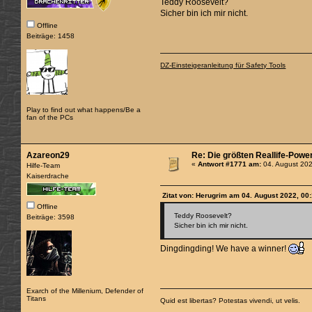
Teddy Roosevelt?
Sicher bin ich mir nicht.
Offline
Beiträge: 1458
DZ-Einsteigeranleitung für Safety Tools
Play to find out what happens/Be a
fan of the PCs
Azareon29
Re: Die größten Reallife-Powe
«
Antwort #1771 am:
04. August 202
Hilfe-Team
Kaiserdrache
Zitat von: Herugrim am 04. August 2022, 00
Offline
Teddy Roosevelt?
Beiträge: 3598
Sicher bin ich mir nicht.
Dingdingding! We have a winner!
Exarch of the Millenium, Defender of
Titans
Quid est libertas? Potestas vivendi, ut velis.