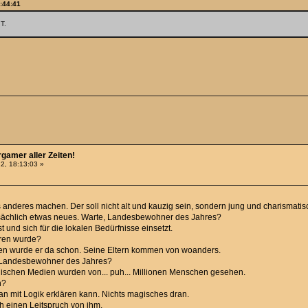
7:44:41
T.
rgamer aller Zeiten!
2, 18:13:03 »
s anderes machen. Der soll nicht alt und kauzig sein, sondern jung und charismatis
tatsächlich etwas neues. Warte, Landesbewohner des Jahres?
st und sich für die lokalen Bedürfnisse einsetzt.
oren wurde?
boren wurde er da schon. Seine Eltern kommen von woanders.
t, Landesbewohner des Jahres?
gischen Medien wurden von... puh... Millionen Menschen gesehen.
h?
 man mit Logik erklären kann. Nichts magisches dran.
h einen Leitspruch von ihm.