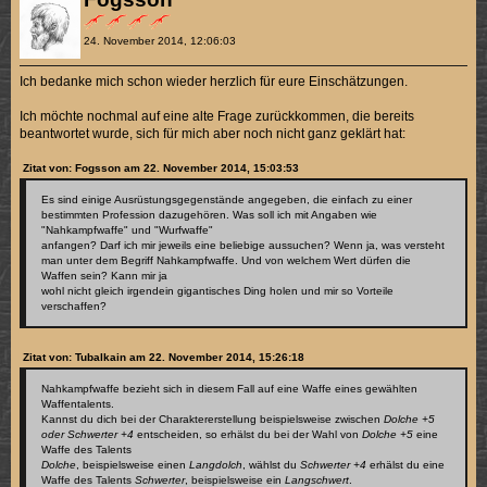
24. November 2014, 12:06:03
Ich bedanke mich schon wieder herzlich für eure Einschätzungen.
Ich möchte nochmal auf eine alte Frage zurückkommen, die bereits
beantwortet wurde, sich für mich aber noch nicht ganz geklärt hat:
Zitat von: Fogsson am 22. November 2014, 15:03:53
Es sind einige Ausrüstungsgegenstände angegeben, die einfach zu einer
bestimmten Profession dazugehören. Was soll ich mit Angaben wie
"Nahkampfwaffe" und "Wurfwaffe"
anfangen? Darf ich mir jeweils eine beliebige aussuchen? Wenn ja, was versteht
man unter dem Begriff Nahkampfwaffe. Und von welchem Wert dürfen die
Waffen sein? Kann mir ja
wohl nicht gleich irgendein gigantisches Ding holen und mir so Vorteile
verschaffen?
Zitat von: Tubalkain am 22. November 2014, 15:26:18
Nahkampfwaffe bezieht sich in diesem Fall auf eine Waffe eines gewählten
Waffentalents.
Kannst du dich bei der Charaktererstellung beispielsweise zwischen
Dolche +5
oder Schwerter +4
entscheiden, so erhälst du bei der Wahl von
Dolche +5
eine
Waffe des Talents
Dolche
, beispielsweise einen
Langdolch
, wählst du
Schwerter +4
erhälst du eine
Waffe des Talents
Schwerter
, beispielsweise ein
Langschwert
.