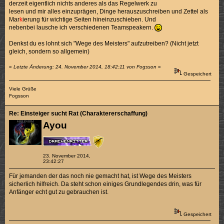
derzeit eigentlich nichts anderes als das Regelwerk zu
lesen und mir alles einzuprägen, Dinge herauszuschreiben und Zettel als
Mar
k
ierung für wichtige Seiten hineinzuschieben. Und
nebenbei lausche ich verschiedenen Teamspeakern.
Denkst du es lohnt sich "Wege des Meisters" aufzutreiben? (Nicht jetzt
gleich, sondern so allgemein)
«
Letzte Änderung: 24. November 2014, 18:42:11 von Fogsson
»
Gespeichert
Viele Grüße
Fogsson
Re: Einsteiger sucht Rat (Charaktererschaffung)
Ayou
23. November 2014,
23:42:27
Für jemanden der das noch nie gemacht hat, ist Wege des Meisters
sicherlich hilfreich. Da steht schon einiges Grundlegendes drin, was für
Anfänger echt gut zu gebrauchen ist.
Gespeichert