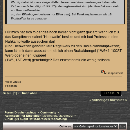
Wichtig dabei ist, dass einige Waffen besondere Vorraussetzungen haben (die
Ochsenherde
benötigt zB KK 17) oder reglementiert sind (der
Rondrakamm
steht
nur Rondra-Geweihten
zu, den
Elfenbogen
besitzen nur Elfen usw). Bei Fernkampftalenten wie zB
Wurfwaffen
ist es genauso.
Für mich hat sich folgendes noch immer nicht ganz geklärt: Wenn ich z.B.
das Kampftechniktalent "Hiebwaffe" besitze und mir laut Profession eine
Nahkampfwaffe aussuchen darf
(und Hiebwaffen gehören laut Regelwerk zu den Basis-Nahkampfwaffen),
kann ich mir dann aussuchen, ob ich einen Brabakbengel (1W6+4, 100ST
Wert) oder einen Knüppel
(1W6, 1ST Wert) genehmige? Das erscheint mir ein wenig seltsam.
Gespeichert
Viele Grüße
Fogsson
DRUCKEN
Seiten: [
1
]
2
Nach oben
« vorheriges
nächstes »
Forum Drachenzwinge
>
Community
>
Rollenspiel für Einsteiger
(Moderator:
Azareon29
) >
Einsteiger sucht Rat (Charaktererschaffung)
Gehe zu: