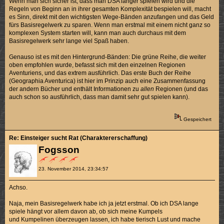
Wenn man sich sicher ist, dass man DSA länger spielen wird und die
Regeln von Beginn an in ihrer gesamten Komplexität bespielen will, macht
es Sinn, direkt mit den wichtigsten Wege-Bänden anzufangen und das Geld
fürs Basisregelwerk zu sparen. Wenn man erstmal mit einem nicht ganz so
komplexen System starten will, kann man auch durchaus mit dem
Basisregelwerk sehr lange viel Spaß haben.
Genauso ist es mit den Hintergrund-Bänden: Die grüne Reihe, die weiter
oben empfohlen wurde, befasst sich mit den einzelnen Regionen
Aventuriens, und das extrem ausführlich. Das erste Buch der Reihe
(Geographia Aventurica) ist hier im Prinzip auch eine Zusammenfassung
der andern Bücher und enthält Informationen zu
allen
Regionen (und das
auch schon so ausführlich, dass man damit sehr gut spielen kann).
Gespeichert
Re: Einsteiger sucht Rat (Charaktererschaffung)
Fogsson
23. November 2014, 23:34:57
Achso.
Naja, mein Basisregelwerk habe ich ja jetzt erstmal. Ob ich DSA lange
spiele hängt vor allem davon ab, ob sich meine Kumpels
und Kumpelinen überzeugen lassen, ich habe tierisch Lust und mache