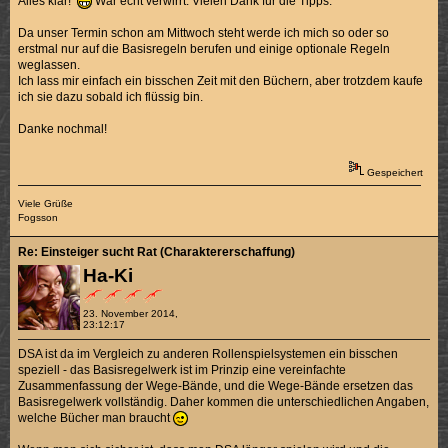
Alles klar!
War echt verwirrt. Vielen Dank für die Tipps.
Da unser Termin schon am Mittwoch steht werde ich mich so oder so
erstmal nur auf die Basisregeln berufen und einige optionale Regeln
weglassen.
Ich lass mir einfach ein bisschen Zeit mit den Büchern, aber trotzdem kaufe
ich sie dazu sobald ich flüssig bin.
Danke nochmal!
Gespeichert
Viele Grüße
Fogsson
Re: Einsteiger sucht Rat (Charaktererschaffung)
Ha-Ki
23. November 2014,
23:12:17
DSA ist da im Vergleich zu anderen Rollenspielsystemen ein bisschen
speziell - das Basisregelwerk ist im Prinzip eine vereinfachte
Zusammenfassung der Wege-Bände, und die Wege-Bände ersetzen das
Basisregelwerk vollständig. Daher kommen die unterschiedlichen Angaben,
welche Bücher man braucht