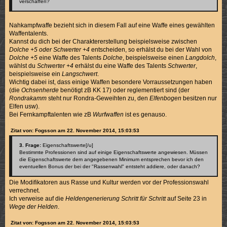
verschaffen?
Nahkampfwaffe bezieht sich in diesem Fall auf eine Waffe eines gewählten
Waffentalents.
Kannst du dich bei der Charaktererstellung beispielsweise zwischen
Dolche +5 oder Schwerter +4
entscheiden, so erhälst du bei der Wahl von
Dolche +5
eine Waffe des Talents
Dolche
, beispielsweise einen
Langdolch
,
wählst du
Schwerter +4
erhälst du eine Waffe des Talents
Schwerter
,
beispielsweise ein
Langschwert
.
Wichtig dabei ist, dass einige Waffen besondere Vorraussetzungen haben
(die
Ochsenherde
benötigt zB KK 17) oder reglementiert sind (der
Rondrakamm
steht nur Rondra-Geweihten zu, den
Elfenbogen
besitzen nur
Elfen usw).
Bei Fernkampftalenten wie zB
Wurfwaffen
ist es genauso.
Zitat von: Fogsson am 22. November 2014, 15:03:53
3. Frage:
Eigenschaftswerte[/u]
Bestimmte Professionen sind auf einige Eigenschaftswerte angewiesen. Müssen
die Eigenschaftswerte dem angegebenen Minimum entsprechen bevor ich den
eventuellen Bonus der bei der "Rassenwahl" entsteht addiere, oder danach?
Die Modifikatoren aus Rasse und Kultur werden vor der Professionswahl
verrechnet.
Ich verweise auf die
Heldengenerierung Schritt für Schritt
auf Seite 23 in
Wege der Helden
.
Zitat von: Fogsson am 22. November 2014, 15:03:53