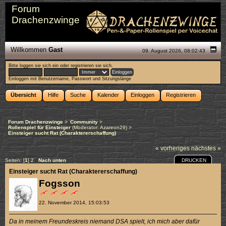
Forum
Drachenzwinge
Willkommen
Gast
09. August 2026, 08:02:43
Bitte
loggen sie sich ein
oder
registrieren sie sich
.
Einloggen mit Benutzername, Passwort und Sitzungslänge
Übersicht
Hilfe
Suche
Kalender
Einloggen
Registrieren
Forum Drachenzwinge
>
Community
>
Rollenspiel für Einsteiger
(Moderator:
Azareon29
) >
Einsteiger sucht Rat (Charaktererschaffung)
« vorheriges
nächstes »
DRUCKEN
Seiten: [
1
]
2
Nach unten
Einsteiger sucht Rat (Charaktererschaffung)
Fogsson
22. November 2014, 15:03:53
Da in meinem Freundeskreis niemand DSA spielt, ich mich aber dafür