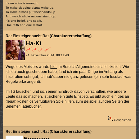
If one voice is enough,
To make sleeping giants wake up.
To make armies put their hands up.
And watch whole nations stand up.
It's one belief, one spark,
One faith and one restart.
Re: Einsteiger sucht Rat (Charaktererschaffung)
Ha-Ki
24. November 2014, 00:11:43
Wege des Meisters wurde
hier
im Bereich Allgemeines mal diskutiert. Wie
ich da auch geschrieben habe, fand ich ein paar Dinge im Anhang als
Inspiration sehr gut, ich hab's aber nie ganz gelesen (bin sehr lesefaul was
Regelwerke angeht).
Im TS lauschen und sich einen Eindruck davon verschaffen, wie andere
Leute das so machen, ist sicher ein gute Einstieg. Es gibt auch einiges an
(legal) kostenlos verfügbaren Spielhilfen, zum Beispiel auf den Seiten der
Selemer Tagebücher
.
Gespeichert
Re: Einsteiger sucht Rat (Charaktererschaffung)
Fogsson