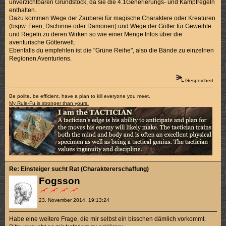
unverzichtbaren Grundstock, da sie die 4.1Generierungs- und Kampfregeln
enthalten.
Dazu kommen Wege der Zauberei für magische Charaktere oder Kreaturen
(bspw. Feen, Dschinne oder Dämonen) und Wege der Götter für Geweihte
und Regeln zu deren Wirken so wie einer Menge Infos über die
aventurische Götterwelt.
Ebenfalls du empfehlen ist die "Grüne Reihe", also die Bände zu einzelnen
Regionen Aventuriens.
Gespeichert
Be polite, be efficient, have a plan to kill everyone you meet.
My Rule-Fu is stronger than yours.
Re: Einsteiger sucht Rat (Charaktererschaffung)
Fogsson
23. November 2014, 19:13:24
Habe eine weitere Frage, die mir selbst ein bisschen dämlich vorkommt.