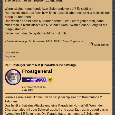
Bitte versucht es mir trotzdem zu erklären:
Wann ist eine Kampfrunde bzw. Spielrunde vorbei? Es steht ja im
Regelwerk, dass das 3sek bzw. 5min darstellt, aber man sitzt ja nicht mit ner
Sto
p
puhr daneben...
Und wenn es heißt dass 6 Stunden schlaf 1W6 LeP regenerieren, dann
muss man ja nicht tatsächlich 6 Stunden darauf warten oder? Sorry für die
Frage, aber ich
blicke durch das Zeitsystem echt nicht durch...
«
Letzte Änderung: 24. November 2014, 18:41:15 von Fogsson
»
Gespeichert
Viele Grüße
Fogsson
Re: Einsteiger sucht Rat (Charaktererschaffung)
Frostgeneral
23. November 2014,
19:23:56
Wenn es zum Kampf kommt, dann hat jeder Spieler pro Kampfrunde 2
Aktionen.
Das heißt er hat eine Attacke und eine Parade im Normalfall. Wenn der
Charakter also mit dem Schwert ausholt und zuschlägt, dann dauert das in
Aventurien 1.5 Sekunden. Die Parade dauert genauso 1.5 Sekunden.