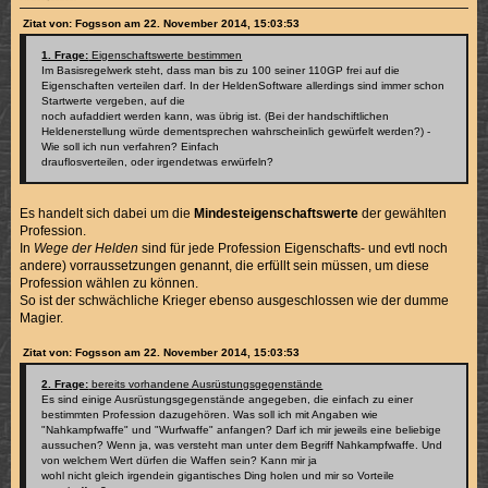
Zitat von: Fogsson am 22. November 2014, 15:03:53
1. Frage:
Eigenschaftswerte bestimmen
Im Basisregelwerk steht, dass man bis zu 100 seiner 110GP frei auf die
Eigenschaften verteilen darf. In der HeldenSoftware allerdings sind immer schon
Startwerte vergeben, auf die
noch aufaddiert werden kann, was übrig ist. (Bei der handschiftlichen
Heldenerstellung würde dementsprechen wahrscheinlich gewürfelt werden?) -
Wie soll ich nun verfahren? Einfach
drauflosverteilen, oder irgendetwas erwürfeln?
Es handelt sich dabei um die
Mindesteigenschaftswerte
der gewählten
Profession.
In
Wege der Helden
sind für jede Profession Eigenschafts- und evtl noch
andere) vorraussetzungen genannt, die erfüllt sein müssen, um diese
Profession wählen zu können.
So ist der schwächliche Krieger ebenso ausgeschlossen wie der dumme
Magier.
Zitat von: Fogsson am 22. November 2014, 15:03:53
2. Frage:
bereits vorhandene Ausrüstungsgegenstände
Es sind einige Ausrüstungsgegenstände angegeben, die einfach zu einer
bestimmten Profession dazugehören. Was soll ich mit Angaben wie
"Nahkampfwaffe" und "Wurfwaffe" anfangen? Darf ich mir jeweils eine beliebige
aussuchen? Wenn ja, was versteht man unter dem Begriff Nahkampfwaffe. Und
von welchem Wert dürfen die Waffen sein? Kann mir ja
wohl nicht gleich irgendein gigantisches Ding holen und mir so Vorteile