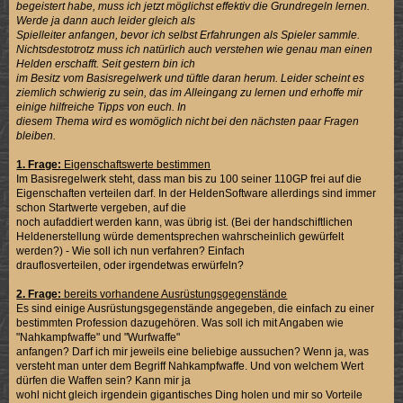
begeistert habe, muss ich jetzt möglichst effektiv die Grundregeln lernen.
Werde ja dann auch leider gleich als
Spielleiter anfangen, bevor ich selbst Erfahrungen als Spieler sammle.
Nichtsdestotrotz muss ich natürlich auch verstehen wie genau man einen
Helden erschafft. Seit gestern bin ich
im Besitz vom Basisregelwerk und tüftle daran herum. Leider scheint es
ziemlich schwierig zu sein, das im Alleingang zu lernen und erhoffe mir
einige hilfreiche Tipps von euch. In
diesem Thema wird es womöglich nicht bei den nächsten paar Fragen
bleiben.
1. Frage:
Eigenschaftswerte bestimmen
Im Basisregelwerk steht, dass man bis zu 100 seiner 110GP frei auf die
Eigenschaften verteilen darf. In der HeldenSoftware allerdings sind immer
schon Startwerte vergeben, auf die
noch aufaddiert werden kann, was übrig ist. (Bei der handschiftlichen
Heldenerstellung würde dementsprechen wahrscheinlich gewürfelt
werden?) - Wie soll ich nun verfahren? Einfach
drauflosverteilen, oder irgendetwas erwürfeln?
2. Frage:
bereits vorhandene Ausrüstungsgegenstände
Es sind einige Ausrüstungsgegenstände angegeben, die einfach zu einer
bestimmten Profession dazugehören. Was soll ich mit Angaben wie
"Nahkampfwaffe" und "Wurfwaffe"
anfangen? Darf ich mir jeweils eine beliebige aussuchen? Wenn ja, was
versteht man unter dem Begriff Nahkampfwaffe. Und von welchem Wert
dürfen die Waffen sein? Kann mir ja
wohl nicht gleich irgendein gigantisches Ding holen und mir so Vorteile