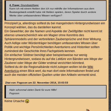
4. Frage:
Grundsatzfrage
Kann ich mit einem Helden den ich nur mithilfe der Informationen aus dem
Basisregelwerk erstellt habe mit Helden spielen, deren Spieler durch andere
Werke über umfassenderes Wissen verfügen?
Prinzipiell ja, allerdings solltest du bei mangelndem Hintergrundwissen ein
Konzept wählen, das du darstellen kannst.
Ein Geweihter, der die Namen und Aspekte der Zwölfgötter nicht kennt ist
ebenso unwarscheinlich wie ein Magier ohne Kenntnis des
Sphärenmodells und der verbreiteten Zaubersprüche und ihrer Wirkung.
Auch Adlige oder Würdenträger benötigen umfassendes Wissen über
Politik und wichtige Persönlichkeiten Aventuriens und Historiker sollten
zumindest die Geschichte ihres Fachgebiets kennen.
Ein einfacher Söldner benötigt aber beispielsweise nur wenig
Hintergrundwissen, sodass du auf die Lektüre von Bänden wie
Wege der
Zauberei
oder
Wege der Götter
erstmal verzichten könntest.
Solltest du dir die Regionalbände nicht zulegen wollen ist die
Wiki
Aventurica
einen Blick wert, da man dort viele Informationen findet und
auch die meisten offiziellen Quellen unter den Artikeln vermerkt sind.
Zitat von: Fogsson am 22. November 2014, 15:03:53
Habt schonmal vielen Dank für eure Hilfe!
Fogsson
Keine Ursache