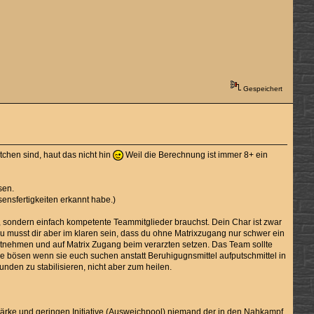
Gespeichert
hen sind, haut das nicht hin
Weil die Berechnung ist immer 8+ ein
sen.
ssensfertigkeiten erkannt habe.)
t, sondern einfach kompetente Teammitglieder brauchst. Dein Char ist zwar
Du musst dir aber im klaren sein, dass du ohne Matrixzugang nur schwer ein
t mitnehmen und auf Matrix Zugang beim verarzten setzen. Das Team sollte
 bösen wenn sie euch suchen anstatt Beruhigugnsmittel aufputschmittel in
en zu stabilisieren, nicht aber zum heilen.
tärke und geringen Initiative (Ausweichpool) niemand der in den Nahkampf