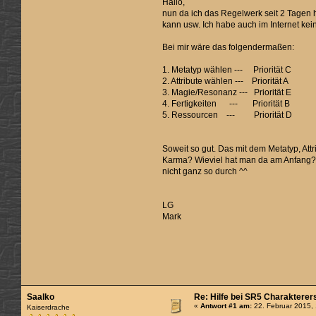
Hallo,
nun da ich das Regelwerk seit 2 Tagen 
kann usw. Ich habe auch im Internet kei
Bei mir wäre das folgendermaßen:
1. Metatyp wählen --- Priorität C
2. Attribute wählen --- Priorität A
3. Magie/Resonanz --- Priorität E
4. Fertigkeiten --- Priorität B
5. Ressourcen --- Priorität D
Soweit so gut. Das mit dem Metatyp, Attr
Karma? Wieviel hat man da am Anfang? W
nicht ganz so durch ^^
LG
Mark
Saalko
Re: Hilfe bei SR5 Charakterer
«
Antwort #1 am:
22. Februar 2015,
Kaiserdrache