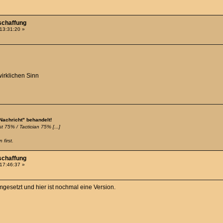
schaffung
 13:31:20 »
irklichen Sinn
 Nachricht" behandelt!
t 75% / Tactician 75% [...]
 first.
schaffung
 17:46:37 »
esetzt und hier ist nochmal eine Version.