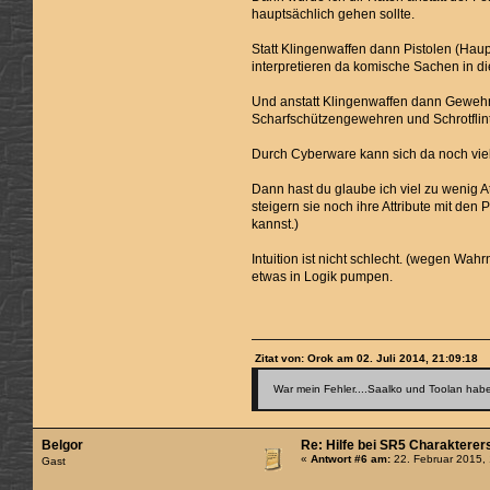
hauptsächlich gehen sollte.
Statt Klingenwaffen dann Pistolen (Haupt
interpretieren da komische Sachen in di
Und anstatt Klingenwaffen dann Gewehre
Scharfschützengewehren und Schrotflinte
Durch Cyberware kann sich da noch vie
Dann hast du glaube ich viel zu wenig At
steigern sie noch ihre Attribute mit den
kannst.)
Intuition ist nicht schlecht. (wegen Wa
etwas in Logik pumpen.
Zitat von: Orok am 02. Juli 2014, 21:09:18
War mein Fehler....Saalko und Toolan haben
Belgor
Re: Hilfe bei SR5 Charakterer
«
Antwort #6 am:
22. Februar 2015,
Gast