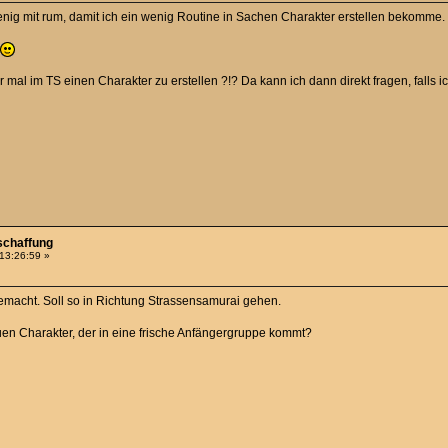
wenig mit rum, damit ich ein wenig Routine in Sachen Charakter erstellen bekomme.
s
r mal im TS einen Charakter zu erstellen ?!? Da kann ich dann direkt fragen, falls i
schaffung
 13:26:59 »
emacht. Soll so in Richtung Strassensamurai gehen.
en Charakter, der in eine frische Anfängergruppe kommt?