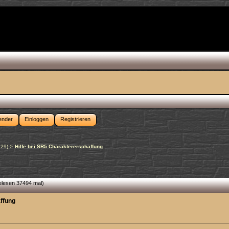
ender
Einloggen
Registrieren
n29
) >
Hilfe bei SR5 Charaktererschaffung
elesen 37494 mal)
affung