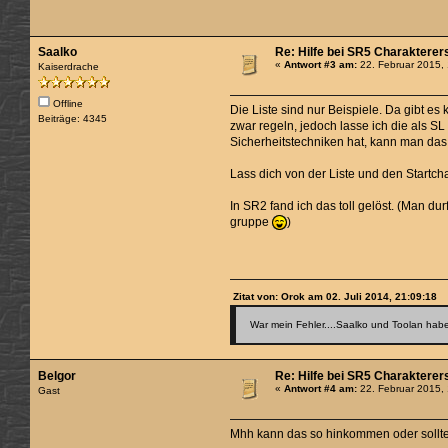
Saalko
Re: Hilfe bei SR5 Charakterer
«
Antwort #3 am:
22. Februar 2015, 
Kaiserdrache
Offline
Die Liste sind nur Beispiele. Da gibt e
Beiträge: 4345
zwar regeln, jedoch lasse ich die als S
Sicherheitstechniken hat, kann man das 
Lass dich von der Liste und den Startch
In SR2 fand ich das toll gelöst. (Man 
gruppe
)
Zitat von: Orok am 02. Juli 2014, 21:09:18
War mein Fehler....Saalko und Toolan haben
Belgor
Re: Hilfe bei SR5 Charakterer
«
Antwort #4 am:
22. Februar 2015,
Gast
Mhh kann das so hinkommen oder sollte