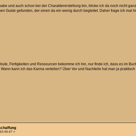
habe und auch schon bei der Charaktererstellung bin, blicke ich da noch nicht g
nen Guide gefunden, der einen da ein wenig durch begleitet. Daher frage ich mal h
ibute, Fertigkeiten und Ressourcen bekomme ich hin, nur finde ich, dass es im Buch
ann kann ich das Karma verteilen? Über Vor und Nachteile hat man ja praktisch nu
schaffung
 10:46:47 »