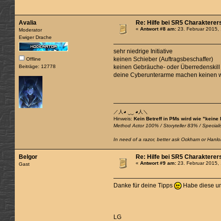
Avalia
Re: Hilfe bei SR5 Charakterer
«
Antwort #8 am:
23. Februar 2015,
Moderator
Ewiger Drache
sehr niedrige Initiative
keinen Schieber (Auftragsbeschaffer)
Offline
Beiträge: 12778
keinen Gebräuche- oder Überredenskill
deine Cyberunterarme machen keinen w
／人◕ ‿‿ ◕人＼
Hinweis:
Kein Betreff in PMs wird wie "keine
Method Actor 100% / Storyteller 83% / Specialis
In need of a razor, better ask Ockham or Hanlon
Belgor
Re: Hilfe bei SR5 Charakterer
«
Antwort #9 am:
23. Februar 2015,
Gast
Danke für deine Tipps
Habe diese umg
LG