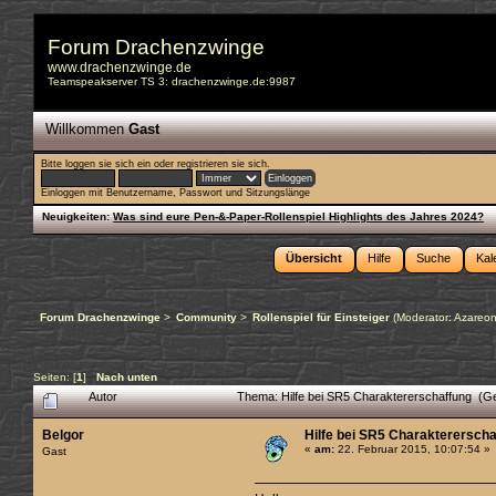
Forum Drachenzwinge
www.drachenzwinge.de
Teamspeakserver TS 3: drachenzwinge.de:9987
Willkommen
Gast
Bitte
loggen sie sich ein
oder
registrieren sie sich
.
Einloggen mit Benutzername, Passwort und Sitzungslänge
Neuigkeiten:
Was sind eure Pen-&-Paper-Rollenspiel Highlights des Jahres 2024?
Übersicht
Hilfe
Suche
Kal
Forum Drachenzwinge
>
Community
>
Rollenspiel für Einsteiger
(Moderator:
Azareo
Seiten: [
1
]
Nach unten
Autor
Thema: Hilfe bei SR5 Charaktererschaffung (G
Belgor
Hilfe bei SR5 Charakterersch
«
am:
22. Februar 2015, 10:07:54 »
Gast