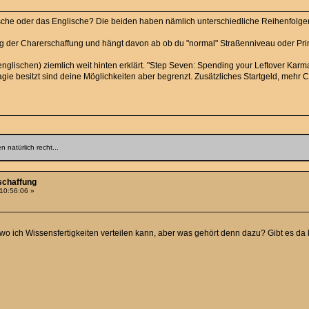
e oder das Englische? Die beiden haben nämlich unterschiedliche Reihenfolgen. 
 der Charerschaffung und hängt davon ab ob du "normal" Straßenniveau oder Pr
nglischen) ziemlich weit hinten erklärt. "Step Seven: Spending your Leftover Karm
ie besitzt sind deine Möglichkeiten aber begrenzt. Zusätzliches Startgeld, meh
 natürlich recht...
schaffung
 10:56:06 »
o ich Wissensfertigkeiten verteilen kann, aber was gehört denn dazu? Gibt es da kein