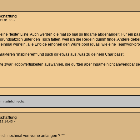
schaffung
11:01:00 »
s keine "feste" Liste. Auch werden die mal so mal so Ingame abgehandelt. Für ein pa
L grundsätzlich unter den Tisch fallen, weil ich die Regeln dumm finde. Andere g
einmal würfeln, alle Erfolge erhöhen den Würfelpool (quasi wie eine Teamworkprob
arakteren "inspirieren" und such dir etwas aus, was zu deinem Char passt.
durfte zwar Hobbyfertigkeiten auswählen, die durften aber Ingame nicht anwendbar
 natürlich recht...
schaffung
 12:14:43 »
 ich nochmal von vorne anfangen ? ^^