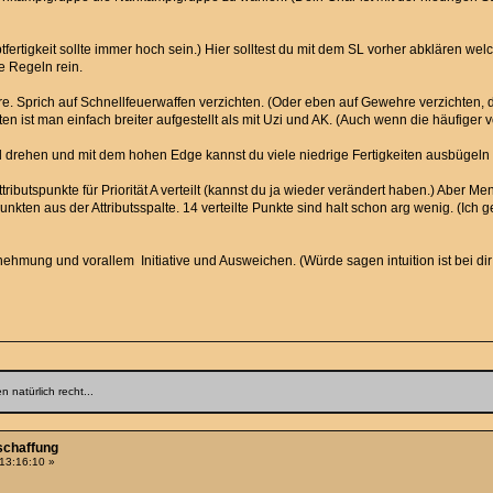
fertigkeit sollte immer hoch sein.) Hier solltest du mit dem SL vorher abklären we
e Regeln rein.
. Sprich auf Schnellfeuerwaffen verzichten. (Oder eben auf Gewehre verzichten, d
n ist man einfach breiter aufgestellt als mit Uzi und AK. (Auch wenn die häufiger
l drehen und mit dem hohen Edge kannst du viele niedrige Fertigkeiten ausbügel
tributspunkte für Priorität A verteilt (kannst du ja wieder verändert haben.) Aber M
 Punkten aus der Attributsspalte. 14 verteilte Punkte sind halt schon arg wenig. (Ic
hrnehmung und vorallem Initiative und Ausweichen. (Würde sagen intuition ist bei di
 natürlich recht...
schaffung
 13:16:10 »