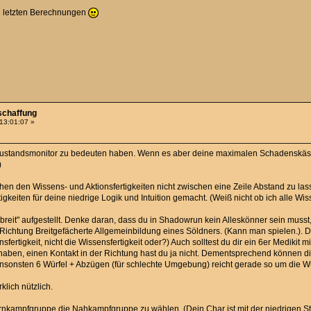
en letzten Berechnungen
schaffung
 13:01:07 »
Zustandsmonitor zu bedeuten haben. Wenn es aber deine maximalen Schadenskästc
)
en den Wissens- und Aktionsfertigkeiten nicht zwischen eine Zeile Abstand zu las
tigkeiten für deine niedrige Logik und Intuition gemacht. (Weiß nicht ob ich alle Wi
breit" aufgestellt. Denke daran, dass du in Shadowrun kein Alleskönner sein muss
in Richtung Breitgefächerte Allgemeinbildung eines Söldners. (Kann man spielen.). 
sfertigkeit, nicht die Wissensfertigkeit oder?) Auch solltest du dir ein 6er Mediki
ben, einen Kontakt in der Richtung hast du ja nicht. Dementsprechend können die
onsten 6 Würfel + Abzügen (für schlechte Umgebung) reicht gerade so um die Wund
klich nützlich.
ernkampfgruppe die Nahkampfgruppe zu wählen. (Dein Char ist mit der niedrigen S