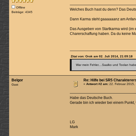
Offline
Welches Buch hast du denn? Das Deutsch
Beiträge: 4345
Dann Karma steht gaaaaaanz am Anfang
Das Ausgeben von Startkarma wird (im e
Charerschaffung haben. Da du keine Mag
Zitat von: Orok am 02. Juli 2014, 21:09:18
War mein Fehler....Saalko und Toolan haben
Belgor
Re: Hilfe bei SR5 Charakterer
«
Antwort #2 am:
22. Februar 2015,
Gast
Habe das Deutsche Buch.
Gerade bin ich wieder bei einem Punkt, w
LG
Mark