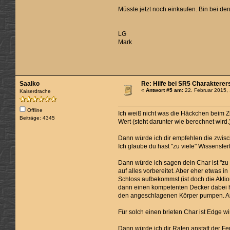
Müsste jetzt noch einkaufen. Bin bei d
LG
Mark
Saalko
Re: Hilfe bei SR5 Charakterer
«
Antwort #5 am:
22. Februar 2015,
Kaiserdrache
Offline
Ich weiß nicht was die Häckchen beim 
Beiträge: 4345
Wert (steht darunter wie berechnet wird.
Dann würde ich dir empfehlen die zwisch
Ich glaube du hast "zu viele" Wissensfer
Dann würde ich sagen dein Char ist "zu 
auf alles vorbereitet. Aber eher etwas 
Schloss aufbekommst (ist doch die Aktion
dann einen kompetenten Decker dabei ha
den angeschlagenen Körper pumpen. Ans
Für solch einen brieten Char ist Edge wir
Dann würde ich dir Raten anstatt der F