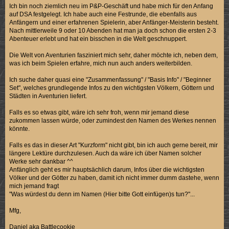
Ich bin noch ziemlich neu im P&P-Geschäft und habe mich für den Anfang
auf DSA festgelegt. Ich habe auch eine Festrunde, die ebenfalls aus
Anfängern und einer erfahrenen Spielerin, aber Anfänger-Meisterin besteht.
Nach mittlerweile 9 oder 10 Abenden hat man ja doch schon die ersten 2-3
Abenteuer erlebt und hat ein bisschen in die Welt geschnuppert.
Die Welt von Aventurien fasziniert mich sehr, daher möchte ich, neben dem,
was ich beim Spielen erfahre, mich nun auch anders weiterbilden.
Ich suche daher quasi eine "Zusammenfassung" / "Basis Info" / "Beginner
Set", welches grundlegende Infos zu den wichtigsten Völkern, Göttern und
Städten in Aventurien liefert.
Falls es so etwas gibt, wäre ich sehr froh, wenn mir jemand diese
zukommen lassen würde, oder zumindest den Namen des Werkes nennen
könnte.
Falls es das in dieser Art "Kurzform" nicht gibt, bin ich auch gerne bereit, mir
längere Lektüre durchzulesen. Auch da wäre ich über Namen solcher
Werke sehr dankbar ^^
Anfänglich geht es mir hauptsächlich darum, Infos über die wichtigsten
Völker und der Götter zu haben, damit ich nicht immer dumm dastehe, wenn
mich jemand fragt
"Was würdest du denn im Namen (Hier bitte Gott einfügen)s tun?"...
Mfg,
Daniel aka Battlecookie