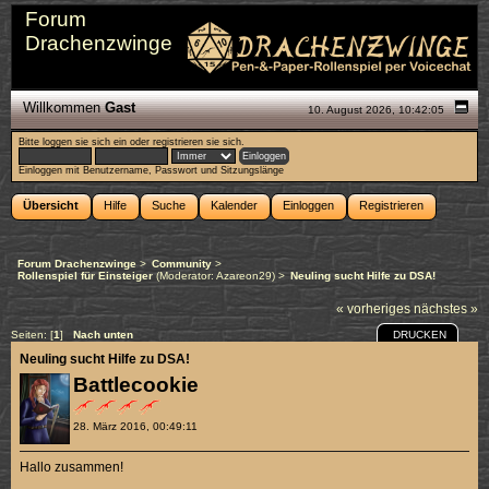
Forum
Drachenzwinge
Willkommen
Gast
10. August 2026, 10:42:05
Bitte
loggen sie sich ein
oder
registrieren sie sich
.
Einloggen mit Benutzername, Passwort und Sitzungslänge
Übersicht
Hilfe
Suche
Kalender
Einloggen
Registrieren
Forum Drachenzwinge
>
Community
>
Rollenspiel für Einsteiger
(Moderator:
Azareon29
) >
Neuling sucht Hilfe zu DSA!
« vorheriges
nächstes »
DRUCKEN
Seiten: [
1
]
Nach unten
Neuling sucht Hilfe zu DSA!
Battlecookie
28. März 2016, 00:49:11
Hallo zusammen!