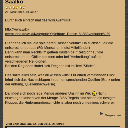
Saalko
28. März 2016, 04:40:57
Durchsuch einfach mal das Wiki Aventuria:
http://www.wiki-
aventurica.de/wiki/Kategorie:Spielbare_Rasse_%28Aventurien%29
Hier habe ich mal die spielbaren Rassen verlinkt. Da suchst du dir die
entsprechende raus (Für Menschen meist Mittelländer)
Dann kann man Rechts im gelben Kasten bei "Religion" auf die
entsprechenden Götter kommen oder bei "Verbreitung" auf die
verschiedenen Religionen.
Bei den Regionen findet sich Fettgedruckt im Text "Städte".
Das sollte alles sein, was du wissen willst. Für einen vertiefenden Blick
lohnt sich das Nachschlagen in den entsprechenden Quellen (Ganz unten
der Anhang, Quellennachweise).
Da findet sich noch jede Menge anderer Unsinn im Wiki
Nicht
erschlagen lassen von der Menge. DSA Regeln sind schon ein riesiger
Klopper, die Hintergrundgeschichte ist aber noch um einiges schwerer.
Gespeichert
Zitat von: Orok am 02. Juli 2014, 21:09:18