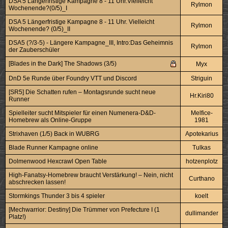
DSA 5 Längerfristige Kampagne 8 - 11 Uhr.Vielleicht
Rylmon
Wochenende?(0/5)_I
DSA 5 Längerfristige Kampagne 8 - 11 Uhr. Vielleicht
Rylmon
Wochenende? (0/5)_II
DSA5 (?/3-5) - Längere Kampagne_III, Intro:Das Geheimnis
Rylmon
der Zauberschüler
[Blades in the Dark] The Shadows (3/5)
Myx
DnD 5e Runde über Foundry VTT und Discord
Striguin
[SR5] Die Schatten rufen – Montagsrunde sucht neue
Hr.Kiri80
Runner
Spielleiter sucht Mitspieler für einen Numenera-D&D-
Melfice-
Homebrew als Online-Gruppe
1981
Strixhaven (1/5) Back in WUBRG
Apotekarius
Blade Runner Kampagne online
Tulkas
Dolmenwood Hexcrawl Open Table
hotzenplotz
High-Fanatsy-Homebrew braucht Verstärkung! – Nein, nicht
Curthano
abschrecken lassen!
Stormkings Thunder 3 bis 4 spieler
koelt
[Mechwarrior: Destiny] Die Trümmer von Prefecture I (1
dullimander
Platz!)