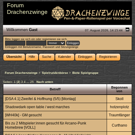
Forum
Drachenzwinge
Willkommen
Gast
07. August 2026, 14:15:44
Bitte
loggen sie sich ein
oder
registrieren sie sich
.
Einloggen mit Benutzername, Passwort und Sitzungslänge
Übersicht
Hilfe
Suche
Kalender
Einloggen
Registrieren
Forum Drachenzwinge
>
Spielrundenbörse
>
Biete Spielgruppe
Seiten:
1
[
2
]
3
4
...
25
Nach unten
Begonnen
Betreff
von
[DSA 4.1] Zweifel & Hoffnung (5/5) [Montag]
Skoll
Shadowdark open table / west marches
hotzenplotz
[WH40k] - GM gesucht
Traumfänger
Bis zu 2 Mitspieler:innen gesucht für Arcano-Punk
Curthano
Homebrew [VOLL]