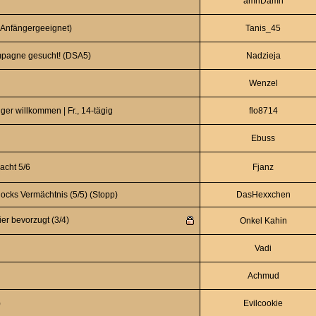
amnDamn
(Anfängergeeignet)
Tanis_45
ampagne gesucht! (DSA5)
Nadzieja
Wenzel
er willkommen | Fr., 14‑tägig
flo8714
Ebuss
acht 5/6
Fjanz
cks Vermächtnis (5/5) (Stopp)
DasHexxchen
er bevorzugt (3/4)
Onkel Kahin
Vadi
Achmud
)
Evilcookie