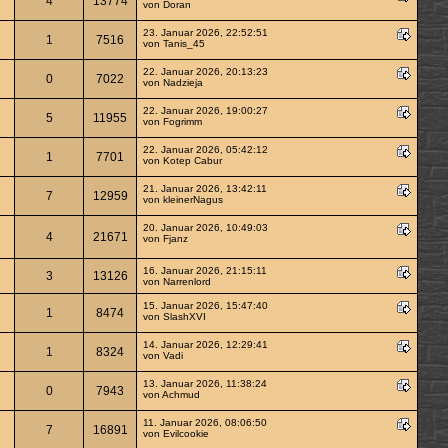
4
13774
von
Doran
23. Januar 2026, 22:52:51
1
7516
von
Tanis_45
22. Januar 2026, 20:13:23
0
7022
von
Nadzieja
22. Januar 2026, 19:00:27
5
11955
von
Fogrimm
22. Januar 2026, 05:42:12
1
7701
von
Kotep Cabur
21. Januar 2026, 13:42:11
7
12959
von
kleinerNagus
20. Januar 2026, 10:49:03
4
21671
von
Fjanz
16. Januar 2026, 21:15:11
3
13126
von
Narrenlord
15. Januar 2026, 15:47:40
1
8474
von
SlashXVI
14. Januar 2026, 12:29:41
1
8324
von
Vadi
13. Januar 2026, 11:38:24
0
7943
von
Achmud
11. Januar 2026, 08:06:50
7
16891
von
Evilcookie