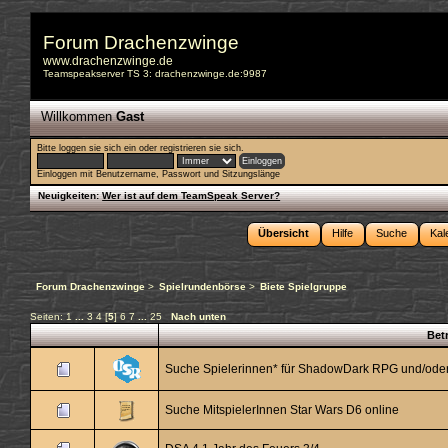
Forum Drachenzwinge
www.drachenzwinge.de
Teamspeakserver TS 3: drachenzwinge.de:9987
Willkommen
Gast
Bitte
loggen sie sich ein
oder
registrieren sie sich
.
Einloggen mit Benutzername, Passwort und Sitzungslänge
Neuigkeiten:
Wer ist auf dem TeamSpeak Server?
Übersicht
Hilfe
Suche
Kal
Forum Drachenzwinge
>
Spielrundenbörse
>
Biete Spielgruppe
Seiten:
1
...
3
4
[
5
]
6
7
...
25
Nach unten
Betr
Suche Spielerinnen* für ShadowDark RPG und/ode
Suche MitspielerInnen Star Wars D6 online