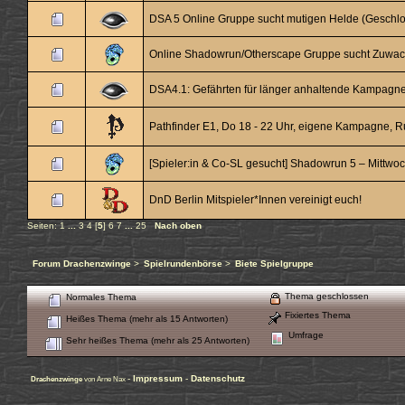
DSA 5 Online Gruppe sucht mutigen Helde (Geschl
Online Shadowrun/Otherscape Gruppe sucht Zuwa
DSA4.1: Gefährten für länger anhaltende Kampagn
Pathfinder E1, Do 18 - 22 Uhr, eigene Kampagne, R
[Spieler:in & Co-SL gesucht] Shadowrun 5 – Mittwoc
DnD Berlin Mitspieler*Innen vereinigt euch!
Seiten:
1
...
3
4
[
5
]
6
7
...
25
Nach oben
Forum Drachenzwinge
>
Spielrundenbörse
>
Biete Spielgruppe
Thema geschlossen
Normales Thema
Fixiertes Thema
Heißes Thema (mehr als 15 Antworten)
Umfrage
Sehr heißes Thema (mehr als 25 Antworten)
-
Impressum
-
Datenschutz
Drachenzwinge
von Arne Nax