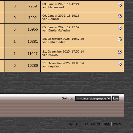
09. Januar 2026, 16:42:24
0
7959
von
blauersand
06. Januar 2026, 18:19:18
0
7992
von
Serbitar
05. Januar 2026, 19:17:57
6
16955
von
Dinkle Mafledim
28. Dezember 2025, 16:47:30
1
10381
von
Rabenfeder
21. Dezember 2025, 17:59:14
1
11097
von
N0L3X
21. Dezember 2025, 13:06:24
0
10280
von
nepaltoon
Gehe zu:
MySQL
PHP
XHTML
RSS
WAP2