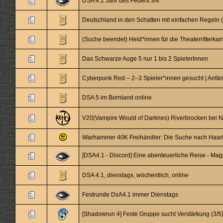
DSA 4.1 Jahr des Feuers 3/4
Deutschland in den Schatten mit einfachen Regeln 
(Suche beendet) Held*innen für die Theaterritterk
Das Schwarze Auge 5 nur 1 bis 2 SpielerInnen
Cyberpunk Red – 2–3 Spieler*innen gesucht | Anfäng
DSA 5 im Bornland online
V20(Vampire Would of Darknes) Riverbrocken bei N
Warhammer 40K Freihändler: Die Suche nach Haarlo
[DSA4.1 - Discord] Eine abenteuerliche Reise - Magi
DSA 4.1, dienstags, wöchentlich, online
Festrunde DsA4.1 immer Dienstags
[Shadowrun 4] Feste Gruppe sucht Verstärkung (3/5