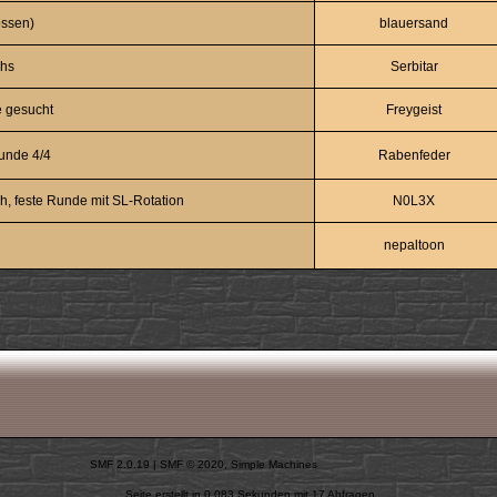
ossen)
blauersand
chs
Serbitar
e gesucht
Freygeist
unde 4/4
Rabenfeder
h, feste Runde mit SL-Rotation
N0L3X
nepaltoon
SMF 2.0.19
|
SMF © 2020
,
Simple Machines
Seite erstellt in 0.083 Sekunden mit 17 Abfragen.