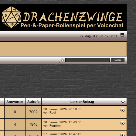
07. August 2026, 17:08:11
Antworten
Aufrufe
Letzter Beitrag
30. Januar 2026, 23:18:33
0
7002
von Rudi
28. Januar 2026, 15:43:08
4
7846
von
Fogrimm
27. Januar 2026, 16:47:15