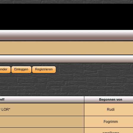
ender
Einloggen
Registrieren
eff
Begonnen von
r LOR*
Rudi
Fogrimm