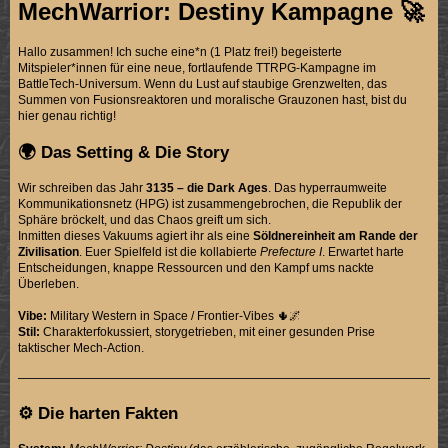
MechWarrior: Destiny Kampagne 🚀
Hallo zusammen! Ich suche eine*n (1 Platz frei!) begeisterte
Mitspieler*innen für eine neue, fortlaufende TTRPG-Kampagne im
BattleTech-Universum. Wenn du Lust auf staubige Grenzwelten, das
Summen von Fusionsreaktoren und moralische Grauzonen hast, bist du
hier genau richtig!
🌍 Das Setting & Die Story
Wir schreiben das Jahr
3135 – die Dark Ages
. Das hyperraumweite
Kommunikationsnetz (HPG) ist zusammengebrochen, die Republik der
Sphäre bröckelt, und das Chaos greift um sich.
Inmitten dieses Vakuums agiert ihr als eine
Söldnereinheit am Rande der
Zivilisation
. Euer Spielfeld ist die kollabierte
Prefecture I
. Erwartet harte
Entscheidungen, knappe Ressourcen und den Kampf ums nackte
Überleben.
Vibe:
Military Western in Space / Frontier-Vibes 🌵🌌
Stil:
Charakterfokussiert, storygetrieben, mit einer gesunden Prise
taktischer Mech-Action.
⚙️ Die harten Fakten