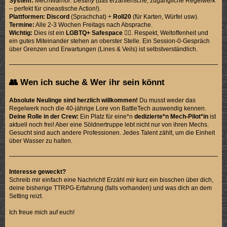
System:
MechWarrior: Destiny
(das erzählerische, zugängliche Regelwerk
– perfekt für cineastische Action!).
Plattformen:
Discord
(Sprachchat) +
Roll20
(für Karten, Würfel usw).
Termine:
Alle 2-3 Wochen Freitags nach Absprache.
Wichtig:
Dies ist ein
LGBTQ+ Safespace
🏳️‍🌈. Respekt, Weltoffenheit und
ein gutes Miteinander stehen an oberster Stelle. Ein Session-0-Gespräch
über Grenzen und Erwartungen (Lines & Veils) ist selbstverständlich.
👥 Wen ich suche & Wer ihr sein könnt
Absolute Neulinge sind herzlich willkommen!
Du musst weder das
Regelwerk noch die 40-jährige Lore von BattleTech auswendig kennen.
Deine Rolle in der Crew:
Ein Platz für eine*n
dedizierte*n Mech-Pilot*in
ist
aktuell noch frei! Aber eine Söldnertruppe lebt nicht nur von ihren Mechs.
Gesucht sind auch andere Professionen. Jedes Talent zählt, um die Einheit
über Wasser zu halten.
Interesse geweckt?
Schreib mir einfach eine Nachricht! Erzähl mir kurz ein bisschen über dich,
deine bisherige TTRPG-Erfahrung (falls vorhanden) und was dich an dem
Setting reizt.
Ich freue mich auf euch!