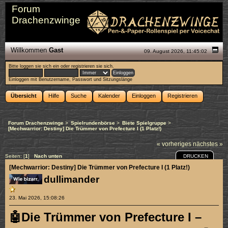
Forum
Drachenzwinge
Willkommen
Gast
09. August 2026, 11:45:02
Bitte
loggen sie sich ein
oder
registrieren sie sich
.
Einloggen mit Benutzername, Passwort und Sitzungslänge
Übersicht
Hilfe
Suche
Kalender
Einloggen
Registrieren
Forum Drachenzwinge
>
Spielrundenbörse
>
Biete Spielgruppe
>
[Mechwarrior: Destiny] Die Trümmer von Prefecture I (1 Platz!)
« vorheriges
nächstes »
DRUCKEN
Seiten: [
1
]
Nach unten
[Mechwarrior: Destiny] Die Trümmer von Prefecture I (1 Platz!)
dullimander
23. Mai 2026, 15:08:26
🤖Die Trümmer von Prefecture I –