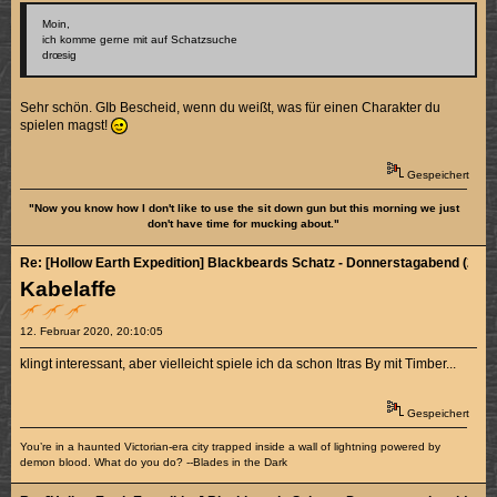
Moin,
ich komme gerne mit auf Schatzsuche
drœsig
Sehr schön. GIb Bescheid, wenn du weißt, was für einen Charakter du
spielen magst!
Gespeichert
"Now you know how I don't like to use the sit down gun but this morning we just
don't have time for mucking about."
Re: [Hollow Earth Expedition] Blackbeards Schatz - Donnerstagabend (2/4)
Kabelaffe
12. Februar 2020, 20:10:05
klingt interessant, aber vielleicht spiele ich da schon Itras By mit Timber...
Gespeichert
You’re in a haunted Victorian-era city trapped inside a wall of lightning powered by
demon blood. What do you do? --Blades in the Dark