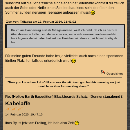
selbst mit auf die Schatzsuche eingeladen hat. Alternativ könntest du freilich
auch der Sohn oder Neffe eines Spielercharakters sein, der über den
Sommer auf den nervigen Teenager aufpassen muss!
Zitat von: Tajjabba am 12. Februar 2020, 21:41:02
Da ich am Donnerstag erst ab Mittags anreise, weiß ich nicht, ob ich es bis zum
Abendessen schaffe.. von daher eher ein, wenn sich niemand anderes meldet,
bin ich gerne dabei.. aber halt mit der Unsicherheit, dass ich nicht rechtzeitig da
bin
Für meine guten Freunde habe ich ja vielleicht auch noch einen spontanen
fünften Platz frei, falls es erforderlich wird!
Gespeichert
"Now you know how I don't like to use the sit down gun but this morning we just
don't have time for mucking about."
Re: [Hollow Earth Expedition] Blackbeards Schatz - Donnerstagabend (2/4)
Kabelaffe
14. Februar 2020, 19:47:10
Itras By ist jetzt am Freitag, ich hab also Zeit