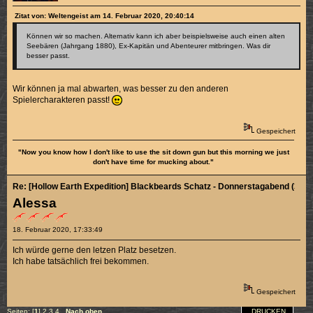
Zitat von: Weltengeist am 14. Februar 2020, 20:40:14
Können wir so machen. Alternativ kann ich aber beispielsweise auch einen alten
Seebären (Jahrgang 1880), Ex-Kapitän und Abenteurer mitbringen. Was dir
besser passt.
Wir können ja mal abwarten, was besser zu den anderen
Spielercharakteren passt!
Gespeichert
"Now you know how I don't like to use the sit down gun but this morning we just
don't have time for mucking about."
Re: [Hollow Earth Expedition] Blackbeards Schatz - Donnerstagabend (3/4)
Alessa
18. Februar 2020, 17:33:49
Ich würde gerne den letzen Platz besetzen.
Ich habe tatsächlich frei bekommen.
Gespeichert
DRUCKEN
Seiten: [
1
]
2
3
4
Nach oben