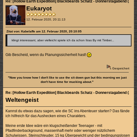
Re: [Hollow Earth Expedition] Blackbeards Schatz - Donnerstagabend (2/4)
Eukaryot
12. Februar 2020, 20:11:13
Zitat von: Kabelaffe am 12. Februar 2020, 20:10:05
klingt interessant, aber vielleicht spiele ich da schon Itras By mit Timber...
Gib Bescheid, wenn du Planungssicherheit hast!
Gespeichert
"Now you know how I don't like to use the sit down gun but this morning we just
don't have time for mucking about."
Re: [Hollow Earth Expedition] Blackbeards Schatz - Donnerstagabend (2/4)
Weltengeist
Kannst du etwas dazu sagen, wie die SC ins Abenteuer starten? Das fände
ich hilfreich für das Aushecken eines Charakters.
Meine erste Idee wäre ein klugscheißender Teenager - mit
Pfadfinderbackground, massenhaft mehr oder weniger nützlichem
Schulwissen, Steinschleuder, 15 kg Übergewicht und der bedingungslosen