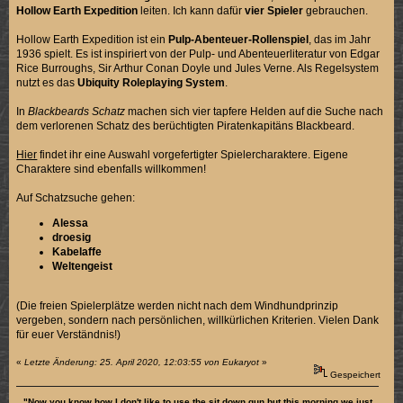
Hollow Earth Expedition
leiten. Ich kann dafür
vier Spieler
gebrauchen.
Hollow Earth Expedition ist ein
Pulp-Abenteuer-Rollenspiel
, das im Jahr
1936 spielt. Es ist inspiriert von der Pulp- und Abenteuerliteratur von Edgar
Rice Burroughs, Sir Arthur Conan Doyle und Jules Verne. Als Regelsystem
nutzt es das
Ubiquity Roleplaying System
.
In
Blackbeards Schatz
machen sich vier tapfere Helden auf die Suche nach
dem verlorenen Schatz des berüchtigten Piratenkapitäns Blackbeard.
Hier
findet ihr eine Auswahl vorgefertigter Spielercharaktere. Eigene
Charaktere sind ebenfalls willkommen!
Auf Schatzsuche gehen:
Alessa
droesig
Kabelaffe
Weltengeist
(Die freien Spielerplätze werden nicht nach dem Windhundprinzip
vergeben, sondern nach persönlichen, willkürlichen Kriterien. Vielen Dank
für euer Verständnis!)
«
Letzte Änderung: 25. April 2020, 12:03:55 von Eukaryot
»
Gespeichert
"Now you know how I don't like to use the sit down gun but this morning we just