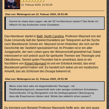
12. Februar 2020, 21:54:29
Zitat von: Weltengeist am 12. Februar 2020, 20:51:08
Kannst du etwas dazu sagen, wie die SC ins Abenteuer starten? Das fände ich
hilfreich für das Aushecken eines Charakters.
Das Abenteuer startet in
Bath, North Carolina
. Professor Maynard von der
Duke University lädt die Spielercharaktere per Telegramm auf die Suche
nach Blackbeards Schatz ein. Maynard ist ein Historiker, der sich auf die
Geschichte der Seefahrt spezialisiert hat. Im Privaten ist er ein alter
Junggeselle, der sein Leben ganz der Wissenschaft gewidmet hat. Dabei
interessiert er sich jedoch auch für spirituelle Themen wie Theologie und
Okkultismus. Seinen guten Freunden hat er anvertraut, dass er ein
Nachfahre von
Robert Maynard
ist und ein Erbstück besitzt, das einst
Blackbeard gehört haben soll. Es handelt sich dabei um ein mystisches
Amulett, das als
Schlüssel des Druaga
bekannt ist.
Zitat von: Weltengeist am 12. Februar 2020, 20:51:08
Meine erste Idee wäre ein klugscheißender Teenager - mit
Pfadfinderbackground, massenhaft mehr oder weniger nützlichem Schulwissen,
Steinschleuder, 15 kg Übergewicht und der bedingungslosen Überzeugung,
dass alle Erwachsenen Idioten sind. Würde das vielleicht schon passen?
Du könntest zum Beispiel Professor Maynards Neffe sein, der sich quasi