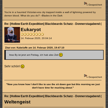
Gespeichert
You’re in a haunted Victorian-era city trapped inside a wall of lightning powered by
demon blood. What do you do? --Blades in the Dark
Re: [Hollow Earth Expedition] Blackbeards Schatz - Donnerstagabend (3/4)
Eukaryot
14. Februar 2020, 20:04:14
Zitat von: Kabelaffe am 14. Februar 2020, 19:47:10
Itras By ist jetzt am Freitag, ich hab also Zeit
Sehr schön!
Gespeichert
"Now you know how I don't like to use the sit down gun but this morning we just
don't have time for mucking about."
Re: [Hollow Earth Expedition] Blackbeards Schatz - Donnerstagabend (2/4)
Weltengeist