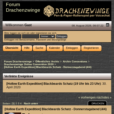
Forum
Drachenzwinge
Willkommen
Gast
08. August 2026, 06:07:22
Bitte
loggen sie sich ein
oder
registrieren sie sich
.
Einloggen mit Benutzername, Passwort und Sitzungslänge
Übersicht
Hilfe
Suche
Kalender
Einloggen
Registrieren
Forum Drachenzwinge
>
Öffentliches Archiv
>
Archiv Conventions
>
Drachenzwinge Online Convention 2020
>
[Hollow Earth Expedition] Blackbeards Schatz - Donnerstagabend (4/4)
Verlinkte Ereignisse
[Hollow Earth Expedition] Blackbeards Schatz (19 Uhr bis 23 Uhr)
: 30.
April 2020
« vorheriges
nächstes »
DRUCKEN
Seiten: [
1
]
2
3
4
Nach unten
[Hollow Earth Expedition] Blackbeards Schatz - Donnerstagabend (4/4)