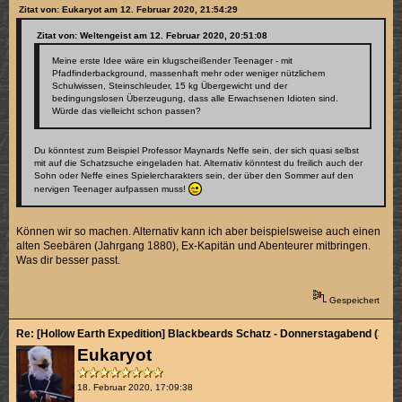
Zitat von: Eukaryot am 12. Februar 2020, 21:54:29
Zitat von: Weltengeist am 12. Februar 2020, 20:51:08
Meine erste Idee wäre ein klugscheißender Teenager - mit
Pfadfinderbackground, massenhaft mehr oder weniger nützlichem
Schulwissen, Steinschleuder, 15 kg Übergewicht und der
bedingungslosen Überzeugung, dass alle Erwachsenen Idioten sind.
Würde das vielleicht schon passen?
Du könntest zum Beispiel Professor Maynards Neffe sein, der sich quasi selbst
mit auf die Schatzsuche eingeladen hat. Alternativ könntest du freilich auch der
Sohn oder Neffe eines Spielercharakters sein, der über den Sommer auf den
nervigen Teenager aufpassen muss!
Können wir so machen. Alternativ kann ich aber beispielsweise auch einen
alten Seebären (Jahrgang 1880), Ex-Kapitän und Abenteurer mitbringen.
Was dir besser passt.
Gespeichert
Re: [Hollow Earth Expedition] Blackbeards Schatz - Donnerstagabend (3/4)
Eukaryot
18. Februar 2020, 17:09:38