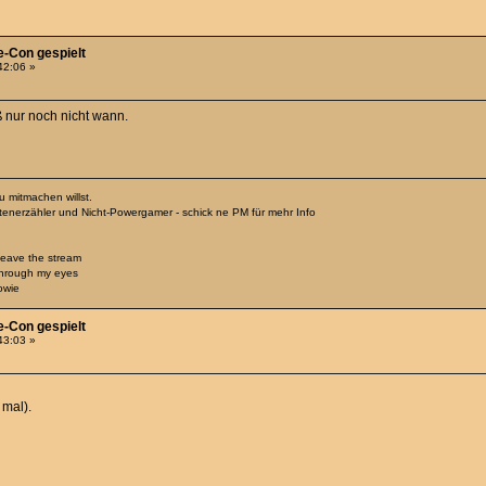
e-Con gespielt
:42:06 »
ß nur noch nicht wann.
 mitmachen willst.
htenerzähler und Nicht-Powergamer - schick ne PM für mehr Info
 leave the stream
through my eyes
owie
e-Con gespielt
:43:03 »
 mal).