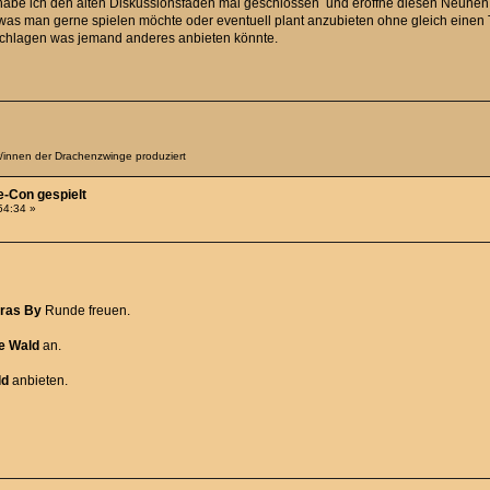
habe ich den alten Diskussionsfaden mal geschlossen und eröffne diesen Neunen, 
was man gerne spielen möchte oder eventuell plant anzubieten ohne gleich einen
schlagen was jemand anderes anbieten könnte.
er/innen der Drachenzwinge produziert
e-Con gespielt
:54:34 »
tras By
Runde freuen.
fe Wald
an.
ld
anbieten.