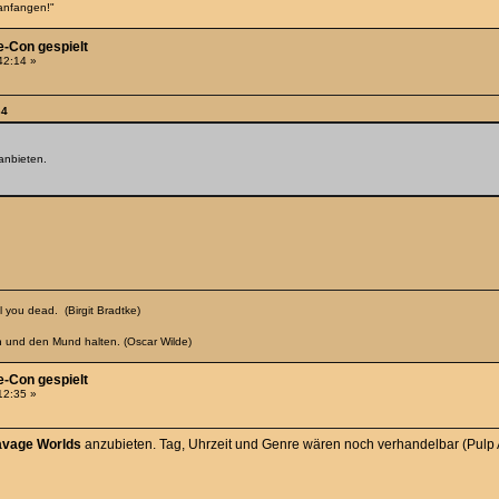
anfangen!"
e-Con gespielt
:42:14 »
34
anbieten.
 you dead. (Birgit Bradtke)
n und den Mund halten. (Oscar Wilde)
e-Con gespielt
:12:35 »
avage Worlds
anzubieten. Tag, Uhrzeit und Genre wären noch verhandelbar (Pulp