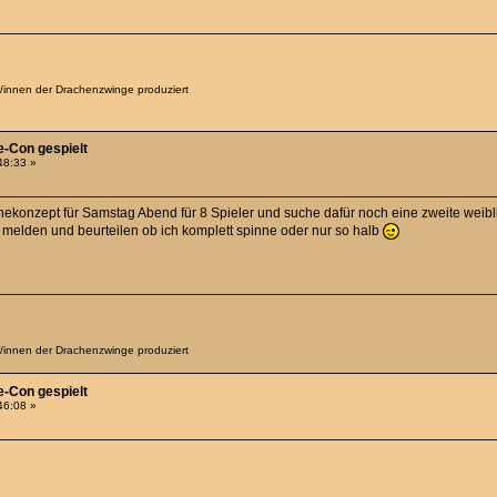
er/innen der Drachenzwinge produziert
e-Con gespielt
:48:33 »
inekonzept für Samstag Abend für 8 Spieler und suche dafür noch eine zweite weibl
 melden und beurteilen ob ich komplett spinne oder nur so halb
er/innen der Drachenzwinge produziert
e-Con gespielt
:46:08 »