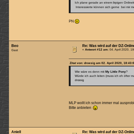
Ich plane gerade an einem lirpigen Online
Interessierte können sich gerne bei mir m
PN
Beo
Re: Was wird auf der DZ-Onlin
«
Antwort #12 am:
04. April 2020, 1
Gast
Zitat von: droesig am 02. April 2020, 18:43:
Wie wäre es denn mit
My Little Pony
?
Würde ich auch leiten (muss ich eh öfter ma
drœsig
MLP wollt ich schon immer mal auspro
Bitte anbieten
Aniell
Re: Was wird auf der DZ-Onlin