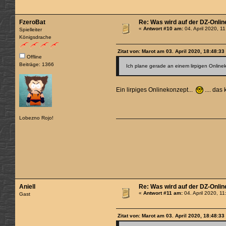
FzeroBat
Re: Was wird auf der DZ-Onlin
«
Antwort #10 am:
04. April 2020, 1
Spielleiter
Königsdrache
Zitat von: Marot am 03. April 2020, 18:48:33
Offline
Beiträge: 1366
Ich plane gerade an einem lirpigen Onlinek
Ein lirpiges Onlinekonzept...
.... das
Lobezno Rojo!
Aniell
Re: Was wird auf der DZ-Onlin
«
Antwort #11 am:
04. April 2020, 11
Gast
Zitat von: Marot am 03. April 2020, 18:48:33