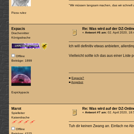
"Wir müssen langsam machen, das wir schnell 
Pizza rulez
Expacis
Re: Was wird auf der DZ-Onlin
«
Antwort #6 am:
02. April 2020, 18
Drachenritter
Königsdrache
Ich will definitiv etwas anbieten, allerd
Vielleicht sollte ich das aus einer Li
Offline
Beiträge: 1899
■
Expacis?
■
Angebot
Expickypacis
Marot
Re: Was wird auf der DZ-Onlin
«
Antwort #7 am:
02. April 2020, 18
Spielleiter
Kaiserdrache
Tuh dir keinen Zwang an. Einfach ne 
Offline
Beiträge: 4325