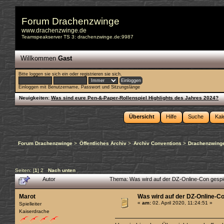
Forum Drachenzwinge
www.drachenzwinge.de
Teamspeakserver TS 3: drachenzwinge.de:9987
Willkommen
Gast
Bitte
loggen sie sich ein
oder
registrieren sie sich
.
Einloggen mit Benutzername, Passwort und Sitzungslänge
Neuigkeiten:
Was sind eure Pen-&-Paper-Rollenspiel Highlights des Jahres 2024?
Übersicht
Hilfe
Suche
Kal
Forum Drachenzwinge
>
Öffentliches Archiv
>
Archiv Conventions
>
Drachenzwinge
Seiten: [
1
]
2
Nach unten
Autor
Thema: Was wird auf der DZ-Online-Con gespi
Marot
Was wird auf der DZ-Online-Co
«
am:
02. April 2020, 11:24:51 »
Spielleiter
Kaiserdrache