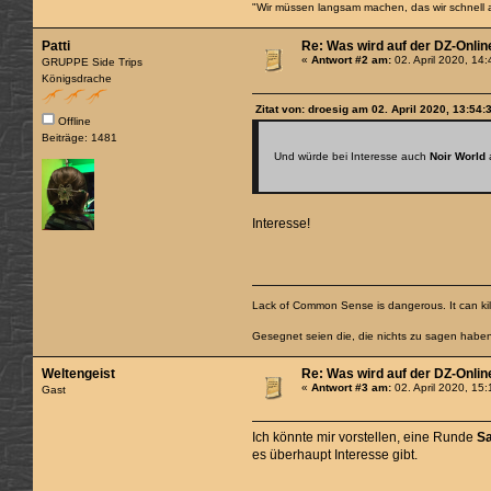
"Wir müssen langsam machen, das wir schnell 
Patti
Re: Was wird auf der DZ-Onlin
«
Antwort #2 am:
02. April 2020, 14
GRUPPE Side Trips
Königsdrache
Zitat von: droesig am 02. April 2020, 13:54:
Offline
Beiträge: 1481
Und würde bei Interesse auch
Noir World
Interesse!
Lack of Common Sense is dangerous. It can kill
Gesegnet seien die, die nichts zu sagen habe
Weltengeist
Re: Was wird auf der DZ-Onlin
«
Antwort #3 am:
02. April 2020, 15
Gast
Ich könnte mir vorstellen, eine Runde
S
es überhaupt Interesse gibt.