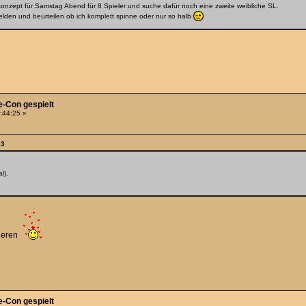
konzept für Samstag Abend für 8 Spieler und suche dafür noch eine zweite weibliche SL.
elden und beurteilen ob ich komplett spinne oder nur so halb
e-Con gespielt
9:44:25 »
03
l).
bieren
e-Con gespielt