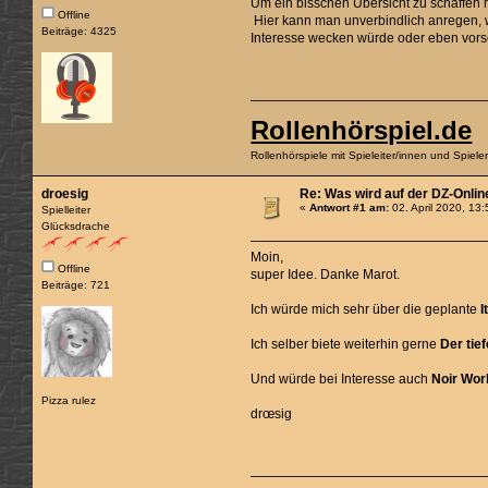
Um ein bisschen Übersicht zu schaffen 
Offline
Hier kann man unverbindlich anregen, 
Beiträge: 4325
Interesse wecken würde oder eben vor
Rollenhörspiel.de
Rollenhörspiele mit Spieleiter/innen und Spiel
droesig
Re: Was wird auf der DZ-Onlin
«
Antwort #1 am:
02. April 2020, 13
Spielleiter
Glücksdrache
Moin,
Offline
super Idee. Danke Marot.
Beiträge: 721
Ich würde mich sehr über die geplante
I
Ich selber biete weiterhin gerne
Der tie
Und würde bei Interesse auch
Noir Wor
Pizza rulez
drœsig