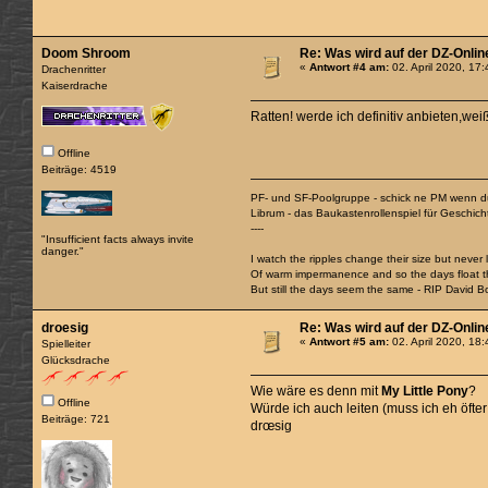
Doom Shroom
Re: Was wird auf der DZ-Onlin
«
Antwort #4 am:
02. April 2020, 17
Drachenritter
Kaiserdrache
Ratten! werde ich definitiv anbieten,wei
Offline
Beiträge: 4519
PF- und SF-Poolgruppe - schick ne PM wenn du
Librum - das Baukastenrollenspiel für Geschic
----
"Insufficient facts always invite
danger."
I watch the ripples change their size but never
Of warm impermanence and so the days float 
But still the days seem the same - RIP David B
droesig
Re: Was wird auf der DZ-Onlin
«
Antwort #5 am:
02. April 2020, 18
Spielleiter
Glücksdrache
Wie wäre es denn mit
My Little Pony
?
Offline
Würde ich auch leiten (muss ich eh öfter
Beiträge: 721
drœsig