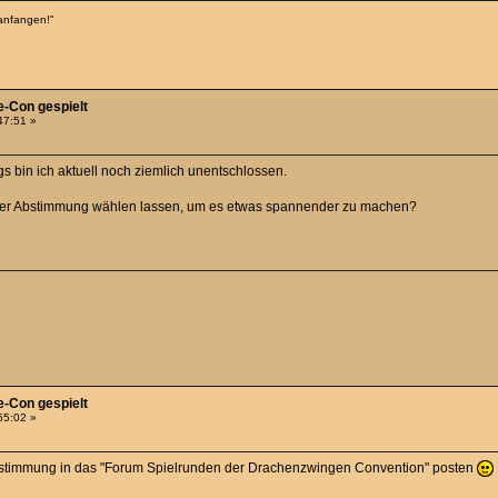
anfangen!"
e-Con gespielt
:47:51 »
ings bin ich aktuell noch ziemlich unentschlossen.
ste per Abstimmung wählen lassen, um es etwas spannender zu machen?
e-Con gespielt
:55:02 »
Abstimmung in das "Forum Spielrunden der Drachenzwingen Convention" posten