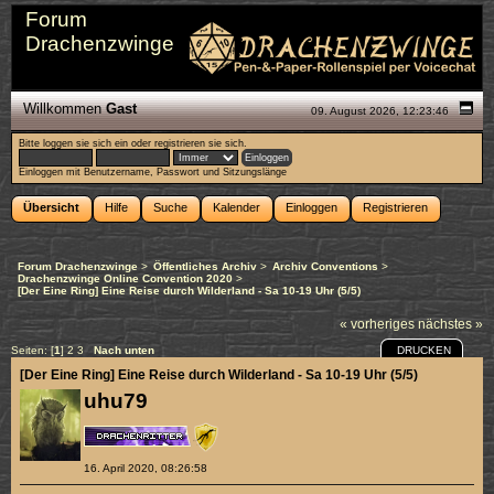
Forum
Drachenzwinge
Willkommen
Gast
09. August 2026, 12:23:46
Bitte
loggen sie sich ein
oder
registrieren sie sich
.
Einloggen mit Benutzername, Passwort und Sitzungslänge
Übersicht
Hilfe
Suche
Kalender
Einloggen
Registrieren
Forum Drachenzwinge
>
Öffentliches Archiv
>
Archiv Conventions
>
Drachenzwinge Online Convention 2020
>
[Der Eine Ring] Eine Reise durch Wilderland - Sa 10-19 Uhr (5/5)
« vorheriges
nächstes »
DRUCKEN
Seiten: [
1
]
2
3
Nach unten
[Der Eine Ring] Eine Reise durch Wilderland - Sa 10-19 Uhr (5/5)
uhu79
16. April 2020, 08:26:58