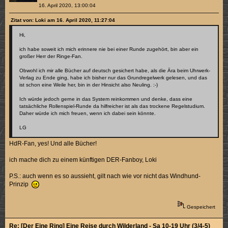
16. April 2020, 13:00:04
Zitat von: Loki am 16. April 2020, 11:27:04
Hi,
ich habe soweit ich mich erinnere nie bei einer Runde zugehört, bin aber ein
großer Herr der Ringe-Fan.
Obwohl ich mir alle Bücher auf deutsch gesichert habe, als die Ära beim Uhrwerk-
Verlag zu Ende ging, habe ich bisher nur das Grundregelwerk gelesen, und das
ist schon eine Weile her, bin in der Hinsicht also Neuling. :-)
Ich würde jedoch gerne in das System reinkommen und denke, dass eine
tatsächliche Rollenspiel-Runde da hilfreicher ist als das trockene Regelstudium.
Daher würde ich mich freuen, wenn ich dabei sein könnte.
LG
HdR-Fan, yes! Und alle Bücher!
ich mache dich zu einem künftigen DER-Fanboy, Loki
P.S.: auch wenn es so aussieht, gilt nach wie vor nicht das Windhund-
Prinzip
Gespeichert
Re: [Der Eine Ring] Eine Reise durch Wilderland - Sa 10-19 Uhr (3/4-5)