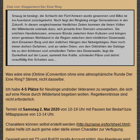
Zitat von: Klappentext Der Eine Ring
Smaug ist besiegt, die Schlacht der Fünf Armeen wurde gewonnen und Bilbo ist
ins Auenland zurückgekehrt. Noch liegt der Ringkrieg einige Generationen in der
Zukunft. In diesen vergleichsweise friedlichen Zeiten kommen die freien Völker
der Wilderlande erstmals dazu, sich jenseits ihrer Grenzen umzusehen. Sie
errichten Handelsrouten, erneuern Bünde zwischen ihren Kulturen und bringen
einen gewissen Wohlstand in die Region zwischen dem nördlichen Düsterwald,
dem Einsamen Berg und den östlichen Hängen des Nebelgebirges. Aber noch
immer drohen Gefahren, und an vielen Orten, von den Orkhöhlen der Gebirge
bis zu den lichtlosen und unheilvollen Tiefen des Düsterwalds, liegt die
Dunkelheit auf der Lauer, sammelt ihre Kräfte, schmiedet Pläne und dehnt
unauffällig ihre Schatten aus...
Was wäre eine (Online-)Convention ohne eine atmosphärische Runde Der
Eine Ring? Stimmt, nicht dasselbe.
Ich habe
4-5 Plätze
für Neulinge und/oder Veteranen zu vergeben, die sich
auf eine Reise durch Wilderland begeben wollen. Regelkenntnisse sind
nicht erforderlich.
Termin ist
Samstag 2. Mai 2020
von 10-19 Uhr mit Pausen bei Bedarf bzw.
Mittagspause von 13-14 Uhr.
Charaktere können selbst erstellt werden (
http://azrapse.es/tor/sheet.html
),
dabei helfe ich auch gerne oder stelle einen Charakter zur Verfügung.
Gespielt wird mit TS und Roll20 (gratis Account nötig), das Abenteuer wird