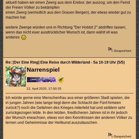
aktuell haben wir einen Zwerg aus dem Erebor, der auszog, um den Feind
der Freien Völker zu bekämpfen
einen Zwerg (vermutlich aus den Grauen Bergen), der etwas wieder gut zu
machen hat
weitere Zwerge würden uns in Richtung "Der Hobbit 2" abdriften lassen,
wenn das nicht euer ausdrücklicher Wunsch ist, dann wählt vll was
anderes
Gespeichert
Re: [Der Eine Ring] Eine Reise durch Wilderland - Sa 10-19 Uhr (5/5)
Narrenspiel
22. April 2020, 17:00:35
Ich würde gerne eine Menschenfrau aus einer größeren Stadt spielen, die
in jungen Jahren (wie lange liegt denn die Schlacht der Fünf Armeen
zurück?) noch die Gefahren des Krieges miterlebt hat und seitdem sehr
zurückgezogen lebte. In den letzten, friedlicheren Jahren ist in ihr jedoch
der Wunsch erwachsen, etwas von den Kenntnissen der anderen Völker zu
lernen und Geheimnisse der Heilkunst auszutauschen.
Gespeichert