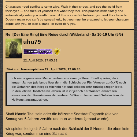
Characters need conflict to come alive. Walk in their shoes, and see the world from
their eyes ... and then let yourself feel what they feel. This process immediately and
automatically sets up a conflict, even if this is a conflict between you and the character.
Doesn't mean you can't be sympathetic, but you must be prepared to let your character
argue with you, or take a stand, or even defy you.
Re: [Der Eine Ring] Eine Reise durch Wilderland - Sa 10-19 Uhr (5/5)
uhu79
22. April 2020, 17:05:31
Zitat von: Narrenspiel am 22. April 2020, 17:00:35
Ich würde gerne eine Menschenfrau aus einer größeren Stadt spielen, die in
jungen Jahren (wie lange liegt denn die Schlacht der Fünf Armeen zurück?) noch
die Gefahren des Krieges miterlebt hat und seitdem sehr zurückgezogen lebte.
In den letzten, friedlicheren Jahren ist in ihr jedoch der Wunsch erwachsen,
etwas von den Kenntnissen der anderen Völker zu lernen und Geheimnisse der
Heilkunst auszutauschen.
Stadt könnte Thal sein oder die hölzerne Seestadt Esgaroth (die von
Smaug vor 5 Jahren zerstört und nun wiederaufgebaut wurde)
wir spielen lediglich 5 Jahre nach der Schlacht der 5 Heere - die eben kein
Krieg war, sondern nur eine Schlacht