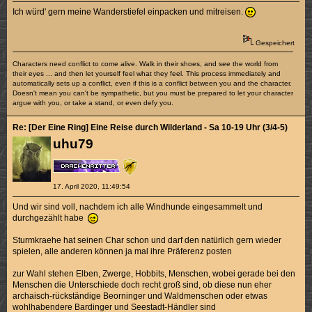
Ich würd' gern meine Wanderstiefel einpacken und mitreisen.
Gespeichert
Characters need conflict to come alive. Walk in their shoes, and see the world from
their eyes ... and then let yourself feel what they feel. This process immediately and
automatically sets up a conflict, even if this is a conflict between you and the character.
Doesn't mean you can't be sympathetic, but you must be prepared to let your character
argue with you, or take a stand, or even defy you.
Re: [Der Eine Ring] Eine Reise durch Wilderland - Sa 10-19 Uhr (3/4-5)
uhu79
17. April 2020, 11:49:54
Und wir sind voll, nachdem ich alle Windhunde eingesammelt und
durchgezählt habe
Sturmkraehe hat seinen Char schon und darf den natürlich gern wieder
spielen, alle anderen können ja mal ihre Präferenz posten
zur Wahl stehen Elben, Zwerge, Hobbits, Menschen, wobei gerade bei den
Menschen die Unterschiede doch recht groß sind, ob diese nun eher
archaisch-rückständige Beorninger und Waldmenschen oder etwas
wohlhabendere Bardinger und Seestadt-Händler sind