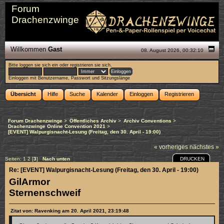
Forum
Drachenzwinge
Willkommen
Gast
08. August 2026, 00:32:10
Bitte
loggen sie sich ein
oder
registrieren sie sich
.
Einloggen mit Benutzername, Passwort und Sitzungslänge
Übersicht
Hilfe
Suche
Kalender
Einloggen
Registrieren
Forum Drachenzwinge
>
Öffentliches Archiv
>
Archiv Conventions
>
Drachenzwinge Online Convention 2021
>
[EVENT] Walpurgisnacht-Lesung (Freitag, den 30. April - 19:00)
« vorheriges
nächstes »
DRUCKEN
Seiten:
1
2
[
3
]
Nach unten
Re: [EVENT] Walpurgisnacht-Lesung (Freitag, den 30. April - 19:00)
GilArmor
Sternenschweif
Zitat von: Ravenking am 20. April 2021, 23:19:48