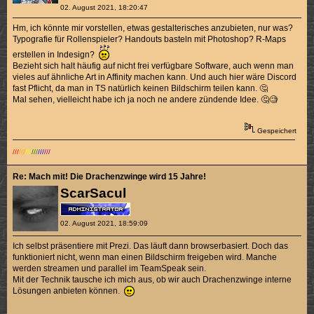
02. August 2021, 18:20:47
Hm, ich könnte mir vorstellen, etwas gestalterisches anzubieten, nur was?
Typografie für Rollenspieler? Handouts basteln mit Photoshop? R-Maps
erstellen in Indesign?
Bezieht sich halt häufig auf nicht frei verfügbare Software, auch wenn man
vieles auf ähnliche Art in Affinity machen kann. Und auch hier wäre Discord
fast Pflicht, da man in TS natürlich keinen Bildschirm teilen kann. 🤔
Mal sehen, vielleicht habe ich ja noch ne andere zündende Idee. 🤔🧐
Gespeichert
///
///
///
///
///
///
Re: Mach mit! Die Drachenzwinge wird 15 Jahre!
ScarSacul
02. August 2021, 18:59:09
Ich selbst präsentiere mit Prezi. Das läuft dann browserbasiert. Doch das
funktioniert nicht, wenn man einen Bildschirm freigeben wird. Manche
werden streamen und parallel im TeamSpeak sein.
Mit der Technik tausche ich mich aus, ob wir auch Drachenzwinge interne
Lösungen anbieten können.