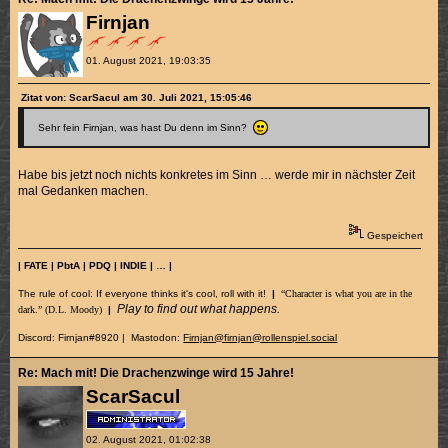
Firnjan
01. August 2021, 19:03:35
Zitat von: ScarSacul am 30. Juli 2021, 15:05:46
Sehr fein Firnjan, was hast Du denn im Sinn?
Habe bis jetzt noch nichts konkretes im Sinn … werde mir in nächster Zeit
mal Gedanken machen.
Gespeichert
| FATE | PbtA | PDQ | INDIE | … |
The rule of cool: If everyone thinks it's cool, roll with it!
|
“Character is what you are in the
Play to find out what happens.
dark.” (D.L. Moody)
|
Discord: Firnjan#8920 | Mastodon:
Firnjan@firnjan@rollenspiel.social
Re: Mach mit! Die Drachenzwinge wird 15 Jahre!
ScarSacul
02. August 2021, 01:02:38