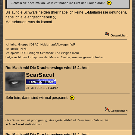
Schreib sie doch mal an, vielleicht haben sie Lust und Laune dazu!
Bis auf die Schwafelhelden (hier habe ich keine E-Mailadresse gefunden),
habe ich alle angeschrieben ;-)
Mal schauen, was da kommt.
Gespeichert
Ich leite: Gruppe [DSA5] Helden auf Abwegen WF
Ich spiele: N.N.
Ich spielte DDZ Halbgott-Schmiede und einiges mehr.
Folge nicht den Fußspuren der Meister: Suche, was sie gesucht haben.
Re: Mach mit! Die Drachenzwinge wird 15 Jahre!
ScarSacul
31. Juli 2021, 21:43:46
Sehr fein, dann sind wir mal gespannt.
Gespeichert
Das Universum ist groß genug, dass jede Wahrheit darin ihren Platz findet.
►
ScarSacul
stellt sich vor..
Re: Mach mit! Die Drachenzwinge wird 15 Jahre!