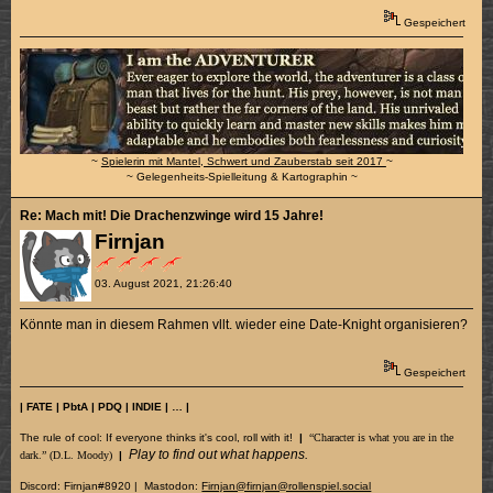
Gespeichert
~
Spielerin mit Mantel, Schwert und Zauberstab seit 2017
~
~ Gelegenheits-Spielleitung & Kartographin ~
Re: Mach mit! Die Drachenzwinge wird 15 Jahre!
Firnjan
03. August 2021, 21:26:40
Könnte man in diesem Rahmen vllt. wieder eine Date-Knight organisieren?
Gespeichert
| FATE | PbtA | PDQ | INDIE | … |
The rule of cool: If everyone thinks it's cool, roll with it!
|
“Character is what you are in the
Play to find out what happens.
dark.” (D.L. Moody)
|
Discord: Firnjan#8920 | Mastodon:
Firnjan@firnjan@rollenspiel.social