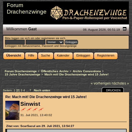
Forum
Drachenzwinge
Willkommen
Gast
06. August 2026, 00:51:19
Bitte
loggen sie sich ein
oder
registrieren sie sich
.
Einloggen mit Benutzername, Passwort und Sitzungslänge
Übersicht
Hilfe
Suche
Kalender
Einloggen
Registrieren
Forum Drachenzwinge
>
Öffentliches Archiv
>
Archiv Conventions
>
15 Jahre Drachenzwinge
>
Mach mit! Die Drachenzwinge wird 15 Jahre!
« vorheriges
nächstes »
DRUCKEN
Seiten:
1
[
2
]
3
4
...
7
Nach unten
Re: Mach mit! Die Drachenzwinge wird 15 Jahre!
Sinwist
31. Juli 2021, 13:40:02
Zitat von: ScarSacul am 29. Juli 2021, 13:54:27