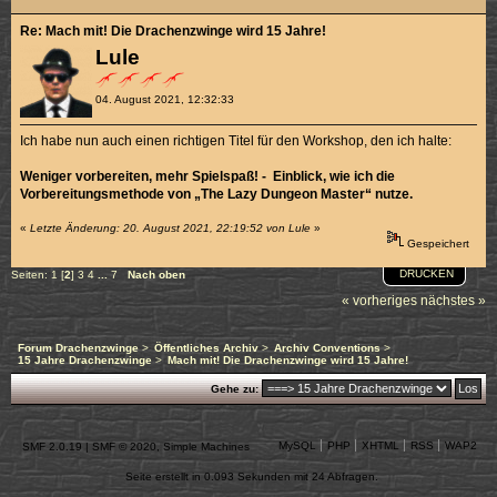
Re: Mach mit! Die Drachenzwinge wird 15 Jahre!
Lule
04. August 2021, 12:32:33
Ich habe nun auch einen richtigen Titel für den Workshop, den ich halte:
Weniger vorbereiten, mehr Spielspaß! - Einblick, wie ich die
Vorbereitungsmethode von „The Lazy Dungeon Master“ nutze.
«
Letzte Änderung: 20. August 2021, 22:19:52 von Lule
»
Gespeichert
DRUCKEN
Seiten:
1
[
2
]
3
4
...
7
Nach oben
« vorheriges
nächstes »
Forum Drachenzwinge
>
Öffentliches Archiv
>
Archiv Conventions
>
15 Jahre Drachenzwinge
>
Mach mit! Die Drachenzwinge wird 15 Jahre!
Gehe zu:
MySQL
PHP
XHTML
RSS
WAP2
SMF 2.0.19
|
SMF © 2020
,
Simple Machines
Seite erstellt in 0.093 Sekunden mit 24 Abfragen.