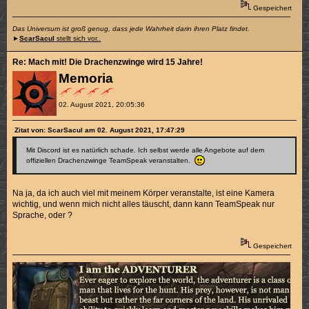
Gespeichert
Das Universum ist groß genug, dass jede Wahrheit darin ihren Platz findet.
►
ScarSacul
stellt sich vor..
Re: Mach mit! Die Drachenzwinge wird 15 Jahre!
Memoria
02. August 2021, 20:05:36
Zitat von: ScarSacul am 02. August 2021, 17:47:29
Mit Discord ist es natürlich schade. Ich selbst werde alle Angebote auf dem
offiziellen Drachenzwinge TeamSpeak veranstalten.
Na ja, da ich auch viel mit meinem Körper veranstalte, ist eine Kamera
wichtig, und wenn mich nicht alles täuscht, dann kann TeamSpeak nur
Sprache, oder ?
Gespeichert