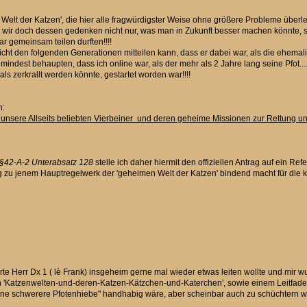
lt der Katzen', die hier alle fragwürdigster Weise ohne größere Probleme überlebt
 wir doch dessen gedenken nicht nur, was man in Zukunft besser machen könnte, 
r gemeinsam teilen durften!!!!
icht den folgenden Generationen mitteilen kann, dass er dabei war, als die ehema
ndest behaupten, dass ich online war, als der mehr als 2 Jahre lang seine Pfot....
s zerkrallt werden könnte, gestartet worden war!!!!
n:
e unsere Allseits beliebten Vierbeiner und deren geheime Missionen zur Rettung uns
§42-A-2 Unterabsatz 128
stelle ich daher hiermit den offiziellen Antrag auf ein
g zu jenem Hauptregelwerk der 'geheimen Welt der Katzen' bindend macht für die k
e Herr Dx 1 ( lè Frank) insgeheim gerne mal wieder etwas leiten wollte und mir wu
Katzenwelten-und-deren-Katzen-Kätzchen-und-Katerchen', sowie einem Leitfaden 
e schwerere Pfotenhiebe" handhabig wäre, aber scheinbar auch zu schüchtern wäre