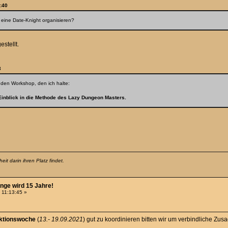
6:40
 eine Date-Knight organisieren?
stellt.
3
r den Workshop, den ich halte:
Einblick in die Methode des Lazy Dungeon Masters.
it darin ihren Platz findet.
nge wird 15 Jahre!
 11:13:45 »
ktionswoche
(
13.- 19.09.2021
) gut zu koordinieren bitten wir um verbindliche Zusa