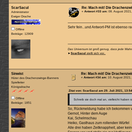
ScarSacul
Re: Mach mit! Die Drachenzwi
«
Antwort #33 am:
08. August 2021,
Administrator
Ewiger Drache
Sehr fein...und Antwort-PM ist ebenso r
Offline
Beiträge: 12909
Das Universum ist groß genug, dass jede Wahrhe
►
ScarSacul
stellt sich vor..
Sinwist
Re: Mach mit! Die Drachenzwi
«
Antwort #34 am:
10. August 2021,
Hüter des Drachenzwinge-Banners
Spielleiter
Königsdrache
Zitat von: ScarSacul am 29. Juli 2021, 13:5
Offline
Schreib sie doch mal an, vielleicht haben
Beiträge: 1851
So, Rückmeldung habe ich bekommen 
Gernot, Hinter dem Auge
Kai, Schelmschau
Heiko, Gasthaus zum rollenden Würfel
Alle drei haben Zeitknappheit, aber kein