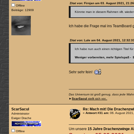
Zitat von: Firnjan am 03. August 2021, 21:2
Offline
Beiträge: 12909
Könnte man in diesem Rahmen vllt. wieder
Ich habe die Frage mal ins TeamBoard ge
Zitat von: Lule am 04. August 2021, 12:32:3
Ich habe nun auch einen richtigen Titel fü
Weniger vorbereiten, mehr Spielspaß - 
Sehr sehr fein!
Das Universum ist groß genug, dass jede Wahrhe
►
ScarSacul
stellt sich vor..
ScarSacul
Re: Mach mit! Die Drachenzwi
«
Antwort #31 am:
06. August 2021,
Administrator
Ewiger Drache
Um unsere
15 Jahre Drachenzwinge A
Offline