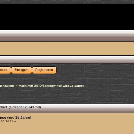
ender
Einloggen
Registrieren
henzwinge
>
Mach mit! Die Drachenzwinge wird 15 Jahre!
ahre! (Gelesen 126743 mal)
nge wird 15 Jahre!
 00:34:11 »