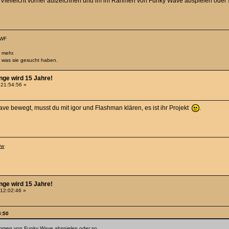
g. Vielleicht vorher aufzeichnen und im im Rahmen von Funky Wave abspielen oder 
 WF
 mehr.
, was sie gesucht haben.
nge wird 15 Jahre!
 21:54:56 »
e bewegt, musst du mit igor und Flashman klären, es ist ihr Projekt
.
Jw
nge wird 15 Jahre!
 12:02:46 »
8:50
Rahmen von Funky Wave abspielen oder so.