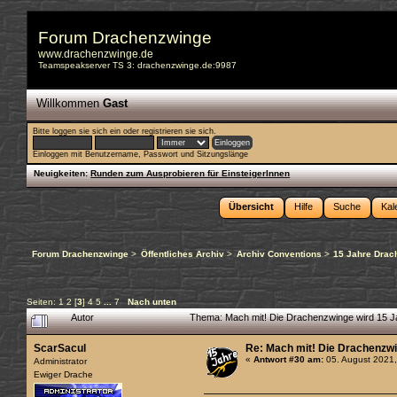
Forum Drachenzwinge
www.drachenzwinge.de
Teamspeakserver TS 3: drachenzwinge.de:9987
Willkommen
Gast
Bitte
loggen sie sich ein
oder
registrieren sie sich
.
Einloggen mit Benutzername, Passwort und Sitzungslänge
Neuigkeiten:
Runden zum Ausprobieren für EinsteigerInnen
Übersicht
Hilfe
Suche
Kal
Forum Drachenzwinge
>
Öffentliches Archiv
>
Archiv Conventions
>
15 Jahre Drac
Seiten:
1
2
[
3
]
4
5
...
7
Nach unten
Autor
Thema: Mach mit! Die Drachenzwinge wird 15 J
ScarSacul
Re: Mach mit! Die Drachenzwi
«
Antwort #30 am:
05. August 2021,
Administrator
Ewiger Drache