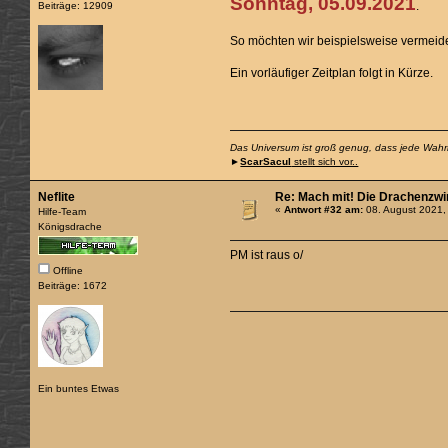
Sonntag, 05.09.2021
.
Beiträge: 12909
So möchten wir beispielsweise vermeid
Ein vorläufiger Zeitplan folgt in Kürze.
Das Universum ist groß genug, dass jede Wahrhe
►
ScarSacul
stellt sich vor..
Neflite
Re: Mach mit! Die Drachenzwi
«
Antwort #32 am:
08. August 2021,
Hilfe-Team
Königsdrache
PM ist raus o/
Offline
Beiträge: 1672
Ein buntes Etwas