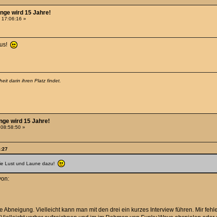
nge wird 15 Jahre!
 17:06:16 »
aus!
it darin ihren Platz findet.
nge wird 15 Jahre!
 08:58:50 »
4:27
 sie Lust und Laune dazu!
von:
e Abneigung. Vielleicht kann man mit den drei ein kurzes Interview führen. Mir feh