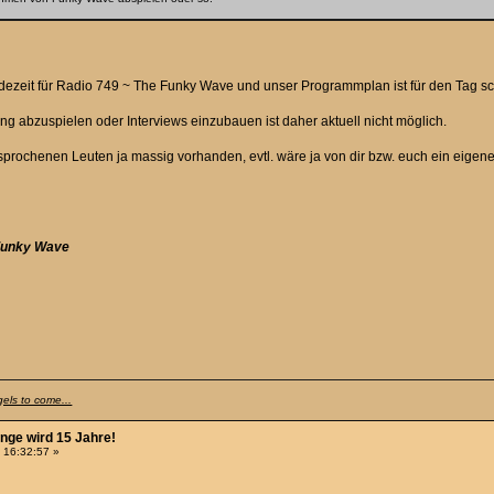
ezeit für Radio 749 ~ The Funky Wave und unser Programmplan ist für den Tag sc
 abzuspielen oder Interviews einzubauen ist daher aktuell nicht möglich.
rochenen Leuten ja massig vorhanden, evtl. wäre ja von dir bzw. euch ein eigener 
 Funky Wave
gels to come...
nge wird 15 Jahre!
 16:32:57 »