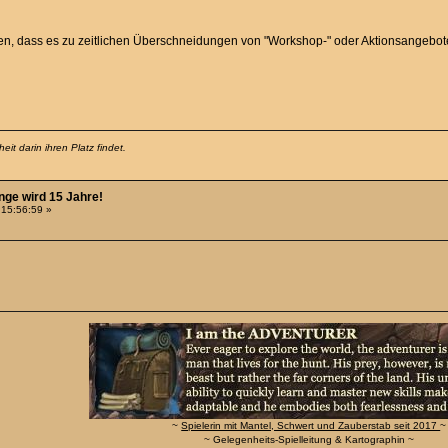
en, dass es zu zeitlichen Überschneidungen von "Workshop-" oder Aktionsangeb
it darin ihren Platz findet.
nge wird 15 Jahre!
 15:56:59 »
~
Spielerin mit Mantel, Schwert und Zauberstab seit 2017
~
~ Gelegenheits-Spielleitung & Kartographin ~