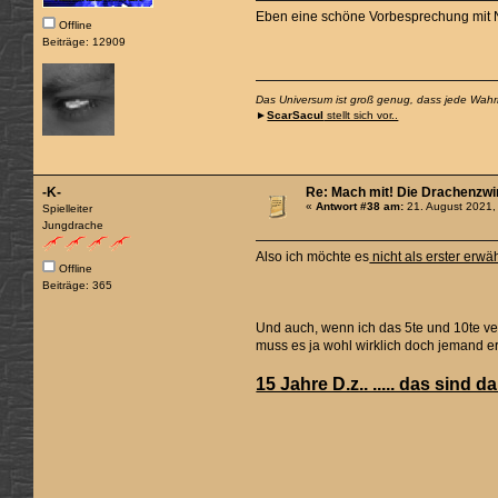
Eben eine schöne Vorbesprechung mit Ne
Offline
Beiträge: 12909
Das Universum ist groß genug, dass jede Wahrhe
►
ScarSacul
stellt sich vor..
-K-
Re: Mach mit! Die Drachenzwi
«
Antwort #38 am:
21. August 2021,
Spielleiter
Jungdrache
Also ich möchte es
nicht als erster er
Offline
Beiträge: 365
Und auch, wenn ich das 5te und 10te ve
muss es ja wohl wirklich doch jemand 
15 Jahre D.z.. ..... das sind 