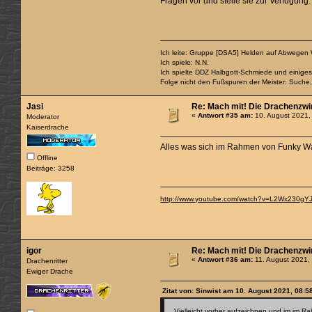
Fragen vor und stelle sie zur Verfügun
Ich leite: Gruppe [DSA5] Helden auf Abwegen
Ich spiele: N.N.
Ich spielte DDZ Halbgott-Schmiede und einiges
Folge nicht den Fußspuren der Meister: Suche
Jasi
Re: Mach mit! Die Drachenzwi
«
Antwort #35 am:
10. August 2021,
Moderator
Kaiserdrache
Alles was sich im Rahmen von Funky Wav
Offline
Beiträge: 3258
http://www.youtube.com/watch?v=L2Wx230gY
igor
Re: Mach mit! Die Drachenzwi
«
Antwort #36 am:
11. August 2021,
Drachenritter
Ewiger Drache
Zitat von: Sinwist am 10. August 2021, 08:5
Vielleicht vorher aufzeichnen und im im 