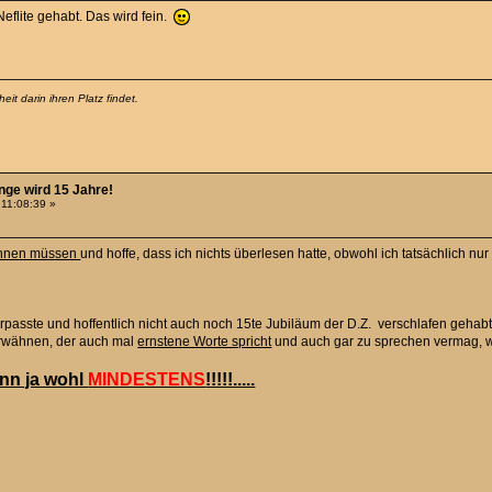
flite gehabt. Das wird fein.
it darin ihren Platz findet.
nge wird 15 Jahre!
 11:08:39 »
wähnen müssen
und hoffe, dass ich nichts überlesen hatte, obwohl ich tatsächlich nur 
rpasste und hoffentlich nicht auch noch 15te Jubiläum der D.Z. verschlafen gehab
erwähnen, der auch mal
ernstene Worte spricht
und auch gar zu sprechen vermag, wen
dann ja wohl
MINDESTENS
!!!!!.....