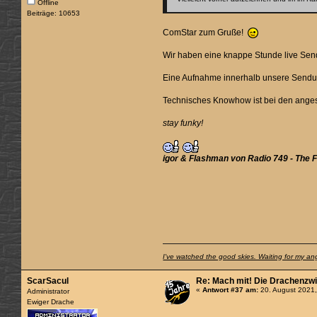
Offline
Beiträge: 10653
ComStar zum Gruße!
Wir haben eine knappe Stunde live Send
Eine Aufnahme innerhalb unsere Sendung
Technisches Knowhow ist bei den angesp
stay funky!
igor & Flashman von Radio 749 - The
I've watched the good skies. Waiting for my an
ScarSacul
Re: Mach mit! Die Drachenzwi
«
Antwort #37 am:
20. August 2021,
Administrator
Ewiger Drache