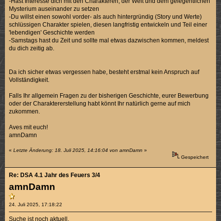
-Hast Interesse dich mit den Charakteren, der Welt und dem gelegentlichen
Mysterium auseinander zu setzen
-Du willst einen sowohl vorder- als auch hintergründig (Story und Werte)
schlüssigen Charakter spielen, diesen langfristig entwickeln und Teil einer
'lebendigen' Geschichte werden
-Samstags hast du Zeit und sollte mal etwas dazwischen kommen, meldest
du dich zeitig ab.
Da ich sicher etwas vergessen habe, besteht erstmal kein Anspruch auf
Vollständigkeit.
Falls Ihr allgemein Fragen zu der bisherigen Geschichte, eurer Bewerbung
oder der Charaktererstellung habt könnt Ihr natürlich gerne auf mich
zukommen.
Aves mit euch!
amnDamn
«
Letzte Änderung: 18. Juli 2025, 14:16:04 von amnDamn
»
Gespeichert
Re: DSA 4.1 Jahr des Feuers 3/4
amnDamn
24. Juli 2025, 17:18:22
Suche ist noch aktuell.