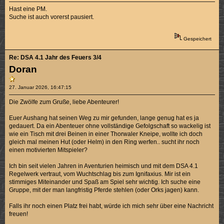
Hast eine PM.
Suche ist auch vorerst pausiert.
Gespeichert
Re: DSA 4.1 Jahr des Feuers 3/4
Doran
27. Januar 2026, 16:47:15
Die Zwölfe zum Gruße, liebe Abenteurer!
Euer Aushang hat seinen Weg zu mir gefunden, lange genug hat es ja
gedauert. Da ein Abenteuer ohne vollständige Gefolgschaft so wackelig ist
wie ein Tisch mit drei Beinen in einer Thorwaler Kneipe, wollte ich doch
gleich mal meinen Hut (oder Helm) in den Ring werfen.. sucht ihr noch
einen motivierten Mitspieler?
Ich bin seit vielen Jahren in Aventurien heimisch und mit dem DSA 4.1
Regelwerk vertraut, vom Wuchtschlag bis zum Ignifaxius. Mir ist ein
stimmiges Miteinander und Spaß am Spiel sehr wichtig. Ich suche eine
Gruppe, mit der man langfristig Pferde stehlen (oder Orks jagen) kann.
Falls ihr noch einen Platz frei habt, würde ich mich sehr über eine Nachricht
freuen!