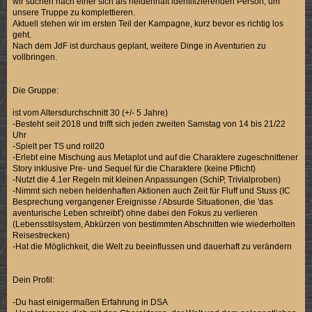
wir suchen nach einer sich als heldenhaft identifizierenden Person, um
unsere Truppe zu komplettieren.
Aktuell stehen wir im ersten Teil der Kampagne, kurz bevor es richtig los
geht.
Nach dem JdF ist durchaus geplant, weitere Dinge in Aventurien zu
vollbringen.
Die Gruppe:
ist vom Altersdurchschnitt 30 (+/- 5 Jahre)
-Besteht seit 2018 und trifft sich jeden zweiten Samstag von 14 bis 21/22
Uhr
-Spielt per TS und roll20
-Erlebt eine Mischung aus Metaplot und auf die Charaktere zugeschnittener
Story inklusive Pre- und Sequel für die Charaktere (keine Pflicht)
-Nutzt die 4.1er Regeln mit kleinen Anpassungen (SchiP, Trivialproben)
-Nimmt sich neben heldenhaften Aktionen auch Zeit für Fluff und Stuss (IC
Besprechung vergangener Ereignisse / Absurde Situationen, die 'das
aventurische Leben schreibt') ohne dabei den Fokus zu verlieren
(Lebensstilsystem, Abkürzen von bestimmten Abschnitten wie wiederholten
Reisestrecken)
-Hat die Möglichkeit, die Welt zu beeinflussen und dauerhaft zu verändern
Dein Profil:
-Du hast einigermaßen Erfahrung in DSA