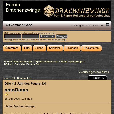
Forum
Drachenzwinge
Willkommen
Gast
08. August 2026, 14:57:36
Bitte
loggen sie sich ein
oder
registrieren sie sich
.
Einloggen mit Benutzername, Passwort und Sitzungslänge
Übersicht
Hilfe
Suche
Kalender
Einloggen
Registrieren
Forum Drachenzwinge
>
Spielrundenbörse
>
Biete Spielgruppe
>
DSA 4.1 Jahr des Feuers 3/4
« vorheriges
nächstes »
DRUCKEN
Seiten: [
1
]
Nach unten
DSA 4.1 Jahr des Feuers 3/4
amnDamn
18. Juli 2025, 12:54:24
Hallo Drachenzwinge,