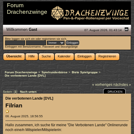
Forum
Drachenzwinge
Willkommen
Gast
07. August 2026, 01:43:14
Bitte
loggen sie sich ein
oder
registrieren sie sich
.
Einloggen mit Benutzername, Passwort und Sitzungslänge
Übersicht
Hilfe
Suche
Kalender
Einloggen
Registrieren
Forum Drachenzwinge
>
Spielrundenbörse
>
Biete Spielgruppe
>
Die verbotenen Lande [DVL]
« vorheriges
nächstes »
DRUCKEN
Seiten: [
1
]
Nach unten
Die verbotenen Lande [DVL]
Filrian
06. August 2025, 18:56:55
Hallo zusammen, ich suche für meine "Die Verbotenen Lande" Onlinerunde
noch eine/n Mitspieler/Mitspielerin: