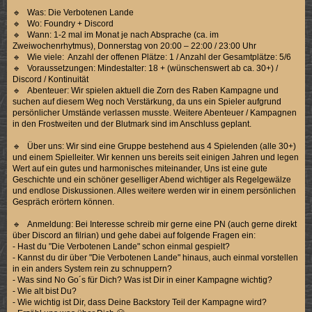
🔹 Was: Die Verbotenen Lande
🔹 Wo: Foundry + Discord
🔹 Wann: 1-2 mal im Monat je nach Absprache (ca. im
Zweiwochenrhytmus), Donnerstag von 20:00 – 22:00 / 23:00 Uhr
🔹 Wie viele: Anzahl der offenen Plätze: 1 / Anzahl der Gesamtplätze: 5/6
🔹 Voraussetzungen: Mindestalter: 18 + (wünschenswert ab ca. 30+) /
Discord / Kontinuität
🔹 Abenteuer: Wir spielen aktuell die Zorn des Raben Kampagne und
suchen auf diesem Weg noch Verstärkung, da uns ein Spieler aufgrund
persönlicher Umstände verlassen musste. Weitere Abenteuer / Kampagnen
in den Frostweiten und der Blutmark sind im Anschluss geplant.
🔹 Über uns: Wir sind eine Gruppe bestehend aus 4 Spielenden (alle 30+)
und einem Spielleiter. Wir kennen uns bereits seit einigen Jahren und legen
Wert auf ein gutes und harmonisches miteinander, Uns ist eine gute
Geschichte und ein schöner geselliger Abend wichtiger als Regelgewälze
und endlose Diskussionen. Alles weitere werden wir in einem persönlichen
Gespräch erörtern können.
🔹 Anmeldung: Bei Interesse schreib mir gerne eine PN (auch gerne direkt
über Discord an filrian) und gehe dabei auf folgende Fragen ein:
- Hast du "Die Verbotenen Lande" schon einmal gespielt?
- Kannst du dir über "Die Verbotenen Lande" hinaus, auch einmal vorstellen
in ein anders System rein zu schnuppern?
- Was sind No Go´s für Dich? Was ist Dir in einer Kampagne wichtig?
- Wie alt bist Du?
- Wie wichtig ist Dir, dass Deine Backstory Teil der Kampagne wird?