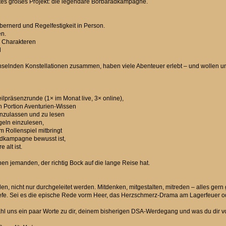
stes großes Projekt: die legendäre Borbaradkampagne.
Obernerd und Regelfestigkeit in Person.
en.
en Charakteren
l
chselnden Konstellationen zusammen, haben viele Abenteuer erlebt – und wollen uns
ilpräsenzrunde (1× im Monat live, 3× online),
n Portion Aventurien-Wissen
 einzulassen und zu lesen
egeln einzulesen,
 Rollenspiel mitbringt
radkampagne bewusst ist,
 alt ist.
hen jemanden, der richtig Bock auf die lange Reise hat.
len, nicht nur durchgeleitet werden. Mitdenken, mitgestalten, mitreden – alles ger
rtiefe. Sei es die epische Rede vorm Heer, das Herzschmerz-Drama am Lagerfeuer
hl uns ein paar Worte zu dir, deinem bisherigen DSA-Werdegang und was du dir v