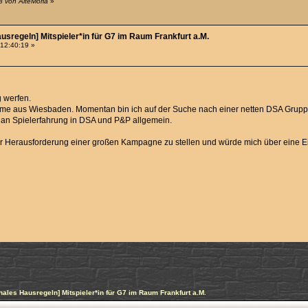
8 von AlteMorla
»
usregeln] Mitspieler*in für G7 im Raum Frankfurt a.M.
 12:40:19 »
 werfen.
mme aus Wiesbaden. Momentan bin ich auf der Suche nach einer netten DSA Grupp
es an Spielerfahrung in DSA und P&P allgemein.
er Herausforderung einer großen Kampagne zu stellen und würde mich über eine E
hales Hausregeln] Mitspieler*in für G7 im Raum Frankfurt a.M.