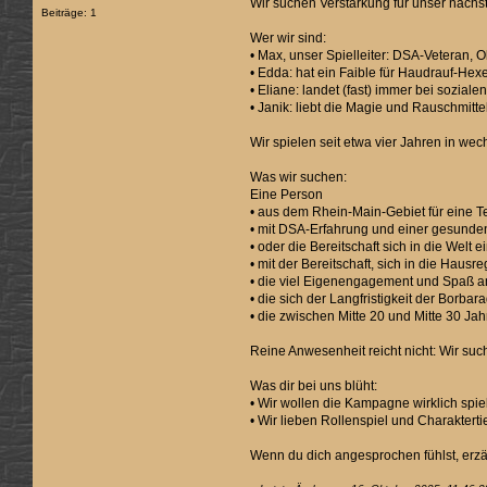
Wir suchen Verstärkung für unser näch
Beiträge: 1
Wer wir sind:
• Max, unser Spielleiter: DSA-Veteran, 
• Edda: hat ein Faible für Haudrauf-Hex
• Eliane: landet (fast) immer bei sozial
• Janik: liebt die Magie und Rauschmitte
Wir spielen seit etwa vier Jahren in we
Was wir suchen:
Eine Person
• aus dem Rhein-Main-Gebiet für eine Te
• mit DSA-Erfahrung und einer gesunde
• oder die Bereitschaft sich in die Welt
• mit der Bereitschaft, sich in die Hausr
• die viel Eigenengagement und Spaß am
• die sich der Langfristigkeit der Borba
• die zwischen Mitte 20 und Mitte 30 Jahre
Reine Anwesenheit reicht nicht: Wir suc
Was dir bei uns blüht:
• Wir wollen die Kampagne wirklich spie
• Wir lieben Rollenspiel und Charakte
Wenn du dich angesprochen fühlst, erzä