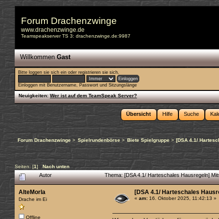
Forum Drachenzwinge
www.drachenzwinge.de
Teamspeakserver TS 3: drachenzwinge.de:9987
Willkommen
Gast
Bitte
loggen sie sich ein
oder
registrieren sie sich
.
Einloggen mit Benutzername, Passwort und Sitzungslänge
Neuigkeiten:
Wer ist auf dem TeamSpeak Server?
Übersicht
Hilfe
Suche
Kal
Forum Drachenzwinge
>
Spielrundenbörse
>
Biete Spielgruppe
>
[DSA 4.1/ Hartesc
Seiten: [
1
]
Nach unten
Autor
Thema: [DSA 4.1/ Harteschales Hausregeln] Mit
AlteMorla
[DSA 4.1/ Harteschales Hausre
«
am:
16. Oktober 2025, 11:42:13 »
Drache im Ei
Offline