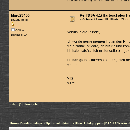
«
Letzte Änderung: 16. Oktober 2025, 11:46:3
Marc23456
Re: [DSA 4.1/ Harteschales Ha
«
Antwort #1 am:
18. Oktober 2025,
Drache im Ei
Offline
Servus in die Runde,
Beiträge: 14
ich würde gerne meinen Hut in den Ring
Mein Name ist Marc, ich bin 27 und ko
Ich habe tatsächlich mittlerweile einig
Ich hab großes Interesse daran, mich d
können.
MfG
Marc
Seiten: [
1
]
Nach oben
Forum Drachenzwinge
>
Spielrundenbörse
>
Biete Spielgruppe
>
[DSA 4.1/ Hartesc