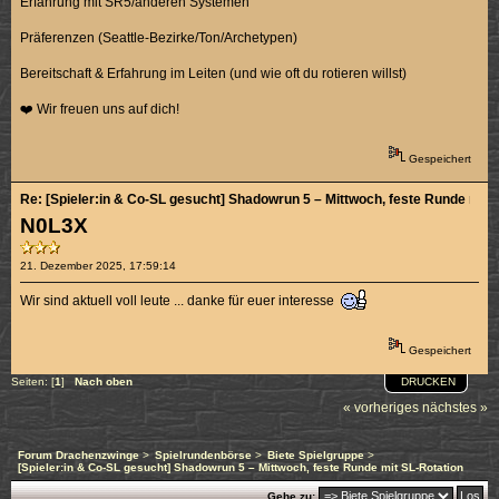
Erfahrung mit SR5/anderen Systemen
Präferenzen (Seattle-Bezirke/Ton/Archetypen)
Bereitschaft & Erfahrung im Leiten (und wie oft du rotieren willst)
❤️ Wir freuen uns auf dich!
Gespeichert
Re: [Spieler:in & Co-SL gesucht] Shadowrun 5 – Mittwoch, feste Runde mit 
N0L3X
21. Dezember 2025, 17:59:14
Wir sind aktuell voll leute ... danke für euer interesse
Gespeichert
DRUCKEN
Seiten: [
1
]
Nach oben
« vorheriges
nächstes »
Forum Drachenzwinge
>
Spielrundenbörse
>
Biete Spielgruppe
>
[Spieler:in & Co-SL gesucht] Shadowrun 5 – Mittwoch, feste Runde mit SL-Rotation
Gehe zu: