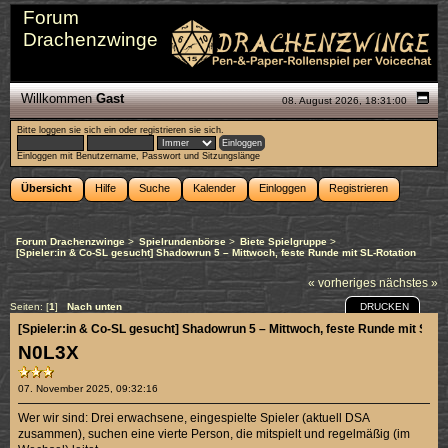
Forum
Drachenzwinge
Willkommen
Gast
08. August 2026, 18:31:00
Bitte
loggen sie sich ein
oder
registrieren sie sich
.
Einloggen mit Benutzername, Passwort und Sitzungslänge
Übersicht
Hilfe
Suche
Kalender
Einloggen
Registrieren
Forum Drachenzwinge
>
Spielrundenbörse
>
Biete Spielgruppe
>
[Spieler:in & Co-SL gesucht] Shadowrun 5 – Mittwoch, feste Runde mit SL-Rotation
« vorheriges
nächstes »
DRUCKEN
Seiten: [
1
]
Nach unten
[Spieler:in & Co-SL gesucht] Shadowrun 5 – Mittwoch, feste Runde mit SL-R
N0L3X
07. November 2025, 09:32:16
Wer wir sind: Drei erwachsene, eingespielte Spieler (aktuell DSA
zusammen), suchen eine vierte Person, die mitspielt und regelmäßig (im