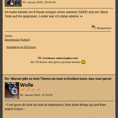
03. Januar 2022, 20:00:43
Ich habe bereits um 9 heute morgen einen warmen SAKE! und ein Stück
Torte auf ihn gegessen. Leider war ich dabei alleine 🥕
Gespeichert
Grüße
Eisenkessel (Torben)
-
Vorstellung im DZ-Forum
TS: irrenhaus.unbesiegbar.com
der TS-Server darf gerne genutzt werden
Re: Warum gibt es kein Thema wo man schreiben kann, was man gerade sch
Wolle
30. Januar 2022, 11:33:02
~Cool guys do look do look at explosions, they blow things up and then
watch it burn.~