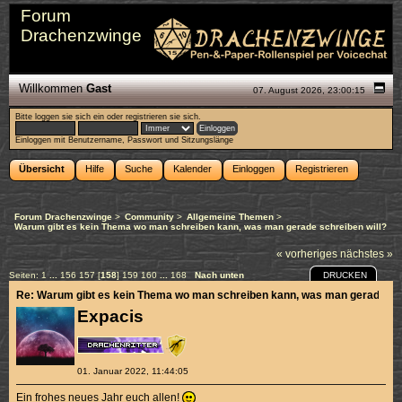
Forum
Drachenzwinge
Willkommen
Gast
07. August 2026, 23:00:15
Bitte
loggen sie sich ein
oder
registrieren sie sich
.
Einloggen mit Benutzername, Passwort und Sitzungslänge
Übersicht
Hilfe
Suche
Kalender
Einloggen
Registrieren
Forum Drachenzwinge
>
Community
>
Allgemeine Themen
>
Warum gibt es kein Thema wo man schreiben kann, was man gerade schreiben will?
« vorheriges
nächstes »
DRUCKEN
Seiten:
1
...
156
157
[
158
]
159
160
...
168
Nach unten
Re: Warum gibt es kein Thema wo man schreiben kann, was man gerade sch
Expacis
01. Januar 2022, 11:44:05
Ein frohes neues Jahr euch allen!