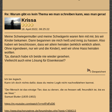
Re: Warum gibt es kein Thema wo man schreiben kann, was man gerade sch
Krissa
18. April 2022, 08:25:22
Meine Schwiegermutter und meine Schwägerin waren fein mit mir, bis wir
Kinder bekamen. Dann begannen sie mich heiß und innig zu hassen. Also
haben wir beschlossen, dass wir allein heiraten (wirklich wirklich allein.
Ohne irgendwen, nur wir und die Kinder), weil wir ohne Hass heiraten
wollten.
Tja, danach habe ich beide nie wieder gesehen.
Vielleicht auch eine Lösung für Eisenkessel?
Gespeichert
Ich bin logisch.
Kann ich doch nichts dafür, dass du meine Logik nicht nachvollziehen kannst.
"Der Mensch ist das einzige Tier, das zu denen, die es fressen will, freundlich ist, bis es
sie frisst."
Samuel Butler (1835-1902)
https://m.youtube.com/watch?v=nrIPxlFzDi0
http://www.drachenzwinge.de/forum/index.php?topic=74843.0