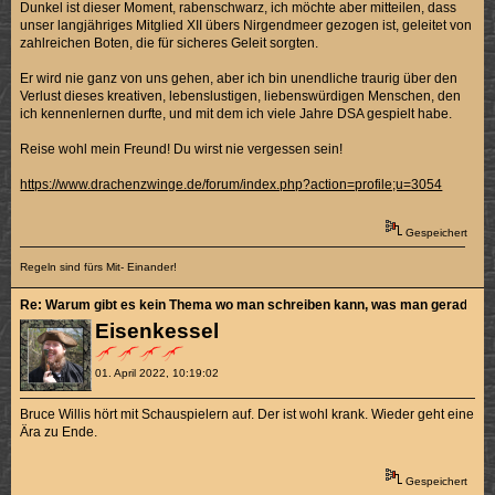
Dunkel ist dieser Moment, rabenschwarz, ich möchte aber mitteilen, dass
unser langjähriges Mitglied XII übers Nirgendmeer gezogen ist, geleitet von
zahlreichen Boten, die für sicheres Geleit sorgten.
Er wird nie ganz von uns gehen, aber ich bin unendliche traurig über den
Verlust dieses kreativen, lebenslustigen, liebenswürdigen Menschen, den
ich kennenlernen durfte, und mit dem ich viele Jahre DSA gespielt habe.
Reise wohl mein Freund! Du wirst nie vergessen sein!
https://www.drachenzwinge.de/forum/index.php?action=profile;u=3054
Gespeichert
Regeln sind fürs Mit- Einander!
Re: Warum gibt es kein Thema wo man schreiben kann, was man gerade sch
Eisenkessel
01. April 2022, 10:19:02
Bruce Willis hört mit Schauspielern auf. Der ist wohl krank. Wieder geht eine
Ära zu Ende.
Gespeichert