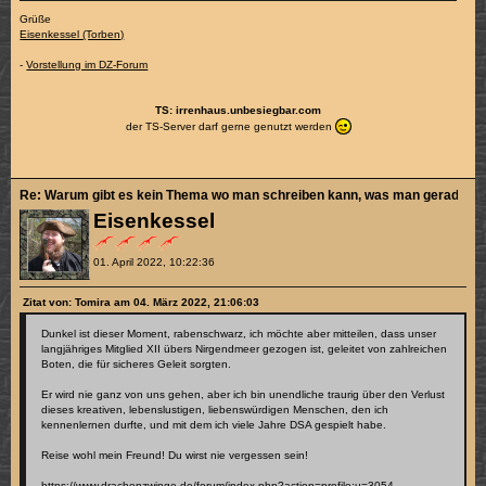
Grüße
Eisenkessel (Torben)
-
Vorstellung im DZ-Forum
TS: irrenhaus.unbesiegbar.com
der TS-Server darf gerne genutzt werden
Re: Warum gibt es kein Thema wo man schreiben kann, was man gerade sch
Eisenkessel
01. April 2022, 10:22:36
Zitat von: Tomira am 04. März 2022, 21:06:03
Dunkel ist dieser Moment, rabenschwarz, ich möchte aber mitteilen, dass unser
langjähriges Mitglied XII übers Nirgendmeer gezogen ist, geleitet von zahlreichen
Boten, die für sicheres Geleit sorgten.
Er wird nie ganz von uns gehen, aber ich bin unendliche traurig über den Verlust
dieses kreativen, lebenslustigen, liebenswürdigen Menschen, den ich
kennenlernen durfte, und mit dem ich viele Jahre DSA gespielt habe.
Reise wohl mein Freund! Du wirst nie vergessen sein!
https://www.drachenzwinge.de/forum/index.php?action=profile;u=3054