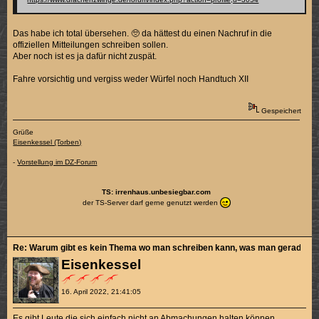
Das habe ich total übersehen. 🥺 da hättest du einen Nachruf in die
offiziellen Mitteilungen schreiben sollen.
Aber noch ist es ja dafür nicht zuspät.
Fahre vorsichtig und vergiss weder Würfel noch Handtuch XII
Gespeichert
Grüße
Eisenkessel (Torben)
-
Vorstellung im DZ-Forum
TS: irrenhaus.unbesiegbar.com
der TS-Server darf gerne genutzt werden
Re: Warum gibt es kein Thema wo man schreiben kann, was man gerade sch
Eisenkessel
16. April 2022, 21:41:05
Es gibt Leute die sich einfach nicht an Abmachungen halten können.