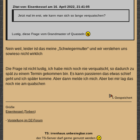
Zitat von: Eisenkessel am 16. April 2022, 21:41:05
Jetzt mal im erst, wie kann man sich so lange verquatschen?
Lustig, diese Frage vom Grandmaster of Quasseln
Nein weil, leider ist das meine „Schwiegermutter“ und wir verstehen uns
sowieso nicht wirklich
Die Frage ist nicht lustig, ich habe mich noch nie verquatscht, so dadurch zu
spät zu einem Termin gekommen bin. Es kann passieren das etwas schief
geht und ich später komme. Aber dann melde ich mich. Aber bei mir lag das
noch nie am quatschen
Gespeichert
Grüße
Eisenkessel (Torben)
-
Vorstellung im DZ-Forum
TS: irrenhaus.unbesiegbar.com
der TS-Server darf gerne genutzt werden