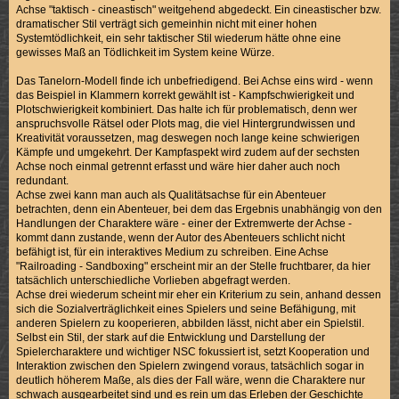
Achse "taktisch - cineastisch" weitgehend abgedeckt. Ein cineastischer bzw.
dramatischer Stil verträgt sich gemeinhin nicht mit einer hohen
Systemtödlichkeit, ein sehr taktischer Stil wiederum hätte ohne eine
gewisses Maß an Tödlichkeit im System keine Würze.
Das Tanelorn-Modell finde ich unbefriedigend. Bei Achse eins wird - wenn
das Beispiel in Klammern korrekt gewählt ist - Kampfschwierigkeit und
Plotschwierigkeit kombiniert. Das halte ich für problematisch, denn wer
anspruchsvolle Rätsel oder Plots mag, die viel Hintergrundwissen und
Kreativität voraussetzen, mag deswegen noch lange keine schwierigen
Kämpfe und umgekehrt. Der Kampfaspekt wird zudem auf der sechsten
Achse noch einmal getrennt erfasst und wäre hier daher auch noch
redundant.
Achse zwei kann man auch als Qualitätsachse für ein Abenteuer
betrachten, denn ein Abenteuer, bei dem das Ergebnis unabhängig von den
Handlungen der Charaktere wäre - einer der Extremwerte der Achse -
kommt dann zustande, wenn der Autor des Abenteuers schlicht nicht
befähigt ist, für ein interaktives Medium zu schreiben. Eine Achse
"Railroading - Sandboxing" erscheint mir an der Stelle fruchtbarer, da hier
tatsächlich unterschiedliche Vorlieben abgefragt werden.
Achse drei wiederum scheint mir eher ein Kriterium zu sein, anhand dessen
sich die Sozialverträglichkeit eines Spielers und seine Befähigung, mit
anderen Spielern zu kooperieren, abbilden lässt, nicht aber ein Spielstil.
Selbst ein Stil, der stark auf die Entwicklung und Darstellung der
Spielercharaktere und wichtiger NSC fokussiert ist, setzt Kooperation und
Interaktion zwischen den Spielern zwingend voraus, tatsächlich sogar in
deutlich höherem Maße, als dies der Fall wäre, wenn die Charaktere nur
schwach ausgearbeitet sind und es rein um das Erleben der Geschichte