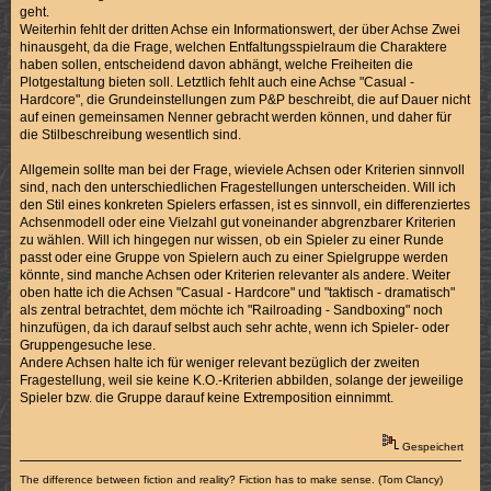
geht.
Weiterhin fehlt der dritten Achse ein Informationswert, der über Achse Zwei
hinausgeht, da die Frage, welchen Entfaltungsspielraum die Charaktere
haben sollen, entscheidend davon abhängt, welche Freiheiten die
Plotgestaltung bieten soll. Letztlich fehlt auch eine Achse "Casual -
Hardcore", die Grundeinstellungen zum P&P beschreibt, die auf Dauer nicht
auf einen gemeinsamen Nenner gebracht werden können, und daher für
die Stilbeschreibung wesentlich sind.
Allgemein sollte man bei der Frage, wieviele Achsen oder Kriterien sinnvoll
sind, nach den unterschiedlichen Fragestellungen unterscheiden. Will ich
den Stil eines konkreten Spielers erfassen, ist es sinnvoll, ein differenziertes
Achsenmodell oder eine Vielzahl gut voneinander abgrenzbarer Kriterien
zu wählen. Will ich hingegen nur wissen, ob ein Spieler zu einer Runde
passt oder eine Gruppe von Spielern auch zu einer Spielgruppe werden
könnte, sind manche Achsen oder Kriterien relevanter als andere. Weiter
oben hatte ich die Achsen "Casual - Hardcore" und "taktisch - dramatisch"
als zentral betrachtet, dem möchte ich "Railroading - Sandboxing" noch
hinzufügen, da ich darauf selbst auch sehr achte, wenn ich Spieler- oder
Gruppengesuche lese.
Andere Achsen halte ich für weniger relevant bezüglich der zweiten
Fragestellung, weil sie keine K.O.-Kriterien abbilden, solange der jeweilige
Spieler bzw. die Gruppe darauf keine Extremposition einnimmt.
Gespeichert
The difference between fiction and reality? Fiction has to make sense. (Tom Clancy)