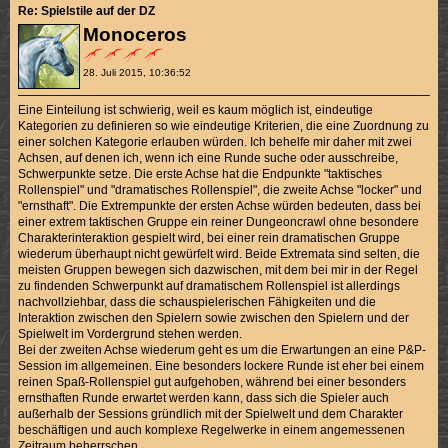
Re: Spielstile auf der DZ
Monoceros
28. Juli 2015, 10:36:52
Eine Einteilung ist schwierig, weil es kaum möglich ist, eindeutige
Kategorien zu definieren so wie eindeutige Kriterien, die eine Zuordnung zu
einer solchen Kategorie erlauben würden. Ich behelfe mir daher mit zwei
Achsen, auf denen ich, wenn ich eine Runde suche oder ausschreibe,
Schwerpunkte setze. Die erste Achse hat die Endpunkte "taktisches
Rollenspiel" und "dramatisches Rollenspiel", die zweite Achse "locker" und
"ernsthaft". Die Extrempunkte der ersten Achse würden bedeuten, dass bei
einer extrem taktischen Gruppe ein reiner Dungeoncrawl ohne besondere
Charakterinteraktion gespielt wird, bei einer rein dramatischen Gruppe
wiederum überhaupt nicht gewürfelt wird. Beide Extremata sind selten, die
meisten Gruppen bewegen sich dazwischen, mit dem bei mir in der Regel
zu findenden Schwerpunkt auf dramatischem Rollenspiel ist allerdings
nachvollziehbar, dass die schauspielerischen Fähigkeiten und die
Interaktion zwischen den Spielern sowie zwischen den Spielern und der
Spielwelt im Vordergrund stehen werden.
Bei der zweiten Achse wiederum geht es um die Erwartungen an eine P&P-
Session im allgemeinen. Eine besonders lockere Runde ist eher bei einem
reinen Spaß-Rollenspiel gut aufgehoben, während bei einer besonders
ernsthaften Runde erwartet werden kann, dass sich die Spieler auch
außerhalb der Sessions gründlich mit der Spielwelt und dem Charakter
beschäftigen und auch komplexe Regelwerke in einem angemessenen
Zeitraum beherrschen.