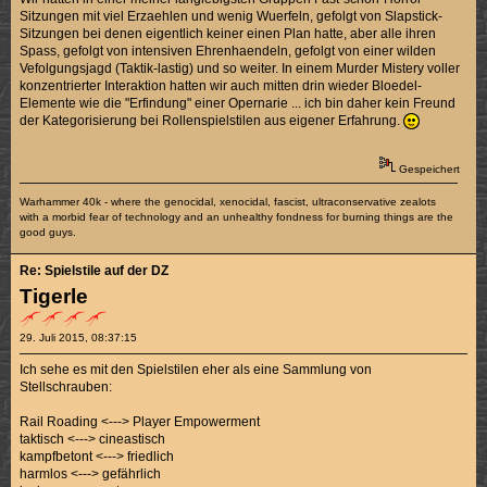
Sitzungen mit viel Erzaehlen und wenig Wuerfeln, gefolgt von Slapstick-
Sitzungen bei denen eigentlich keiner einen Plan hatte, aber alle ihren
Spass, gefolgt von intensiven Ehrenhaendeln, gefolgt von einer wilden
Vefolgungsjagd (Taktik-lastig) und so weiter. In einem Murder Mistery voller
konzentrierter Interaktion hatten wir auch mitten drin wieder Bloedel-
Elemente wie die "Erfindung" einer Opernarie ... ich bin daher kein Freund
der Kategorisierung bei Rollenspielstilen aus eigener Erfahrung.
Gespeichert
Warhammer 40k - where the genocidal, xenocidal, fascist, ultraconservative zealots
with a morbid fear of technology and an unhealthy fondness for burning things are the
good guys.
Re: Spielstile auf der DZ
Tigerle
29. Juli 2015, 08:37:15
Ich sehe es mit den Spielstilen eher als eine Sammlung von
Stellschrauben:
Rail Roading <---> Player Empowerment
taktisch <---> cineastisch
kampfbetont <---> friedlich
harmlos <---> gefährlich