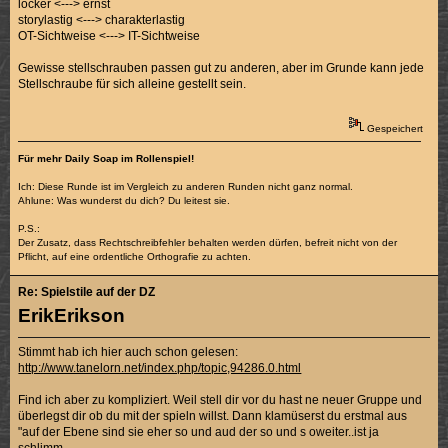
locker <---> ernst
storylastig <---> charakterlastig
OT-Sichtweise <---> IT-Sichtweise
Gewisse stellschrauben passen gut zu anderen, aber im Grunde kann jede
Stellschraube für sich alleine gestellt sein.
Gespeichert
Für mehr Daily Soap im Rollenspiel!
Ich: Diese Runde ist im Vergleich zu anderen Runden nicht ganz normal.
Ahlune: Was wunderst du dich? Du leitest sie.
P.S.:
Der Zusatz, dass Rechtschreibfehler behalten werden dürfen, befreit nicht von der
Pflicht, auf eine ordentliche Orthografie zu achten.
Re: Spielstile auf der DZ
ErikErikson
Stimmt hab ich hier auch schon gelesen:
http://www.tanelorn.net/index.php/topic,94286.0.html
Find ich aber zu kompliziert. Weil stell dir vor du hast ne neuer Gruppe und
überlegst dir ob du mit der spieln willst. Dann klamüserst du erstmal aus
"auf der Ebene sind sie eher so und aud der so und s oweiter..ist ja
schlimm.