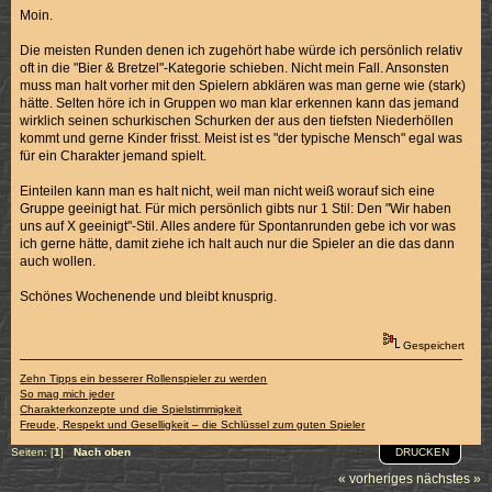
Moin.
Die meisten Runden denen ich zugehört habe würde ich persönlich relativ
oft in die "Bier & Bretzel"-Kategorie schieben. Nicht mein Fall. Ansonsten
muss man halt vorher mit den Spielern abklären was man gerne wie (stark)
hätte. Selten höre ich in Gruppen wo man klar erkennen kann das jemand
wirklich seinen schurkischen Schurken der aus den tiefsten Niederhöllen
kommt und gerne Kinder frisst. Meist ist es "der typische Mensch" egal was
für ein Charakter jemand spielt.
Einteilen kann man es halt nicht, weil man nicht weiß worauf sich eine
Gruppe geeinigt hat. Für mich persönlich gibts nur 1 Stil: Den "Wir haben
uns auf X geeinigt"-Stil. Alles andere für Spontanrunden gebe ich vor was
ich gerne hätte, damit ziehe ich halt auch nur die Spieler an die das dann
auch wollen.
Schönes Wochenende und bleibt knusprig.
Gespeichert
Zehn Tipps ein besserer Rollenspieler zu werden
So mag mich jeder
Charakterkonzepte und die Spielstimmigkeit
Freude, Respekt und Geselligkeit – die Schlüssel zum guten Spieler
DRUCKEN
Seiten: [
1
]
Nach oben
« vorheriges
nächstes »