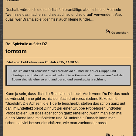
Deshalb würde ich die natürlich fehleranfällige aber schnelle Methode
"wenn sie das machen sind sie auch so und so drauf" verwenden. Also
quasi wer Drama spielt der frisst auch kleine Kinder....
Gespeichert
Re: Spielstile auf der DZ
tomtom
Zitat von: ErikErikson am 29. Juli 2015, 14:38:55
Find ich aber zu kompliziert. Weil stell dir vor du hast ne neuer Gruppe und
überlegst dir ob du mit der spieln willst. Dann klamüserst du erstmal aus "auf der
Ebene sind sie eher so und aud der so und soweiter..ist ja schlimm.
Kann ja sein, dass dich die Realität erschreckt. Auch wenn Du Dir das noch
so wünscht, imho gibt es nicht einfach drei verschiedene Etiketten für
"Spielstil". Die Achsen, die Tigerle beschreibt, stellen das schon ganz gut
dar. Im Endeffekt bleibt Dir nur: Bei einer Gruppe Probehören und/oder
Probespielen. Oft ist es aber schon ganz erhellend, wenn man sich mal
einen Abend lang mit Spielern und SL unterhält. Danach kann man
schonmal viel besser einschätzen, wie man zueinander passt.