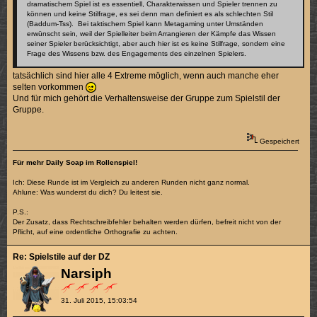
dramatischem Spiel ist es essentiell, Charakterwissen und Spieler trennen zu
können und keine Stilfrage, es sei denn man definiert es als schlechten Stil
(Baddum-Tss). Bei taktischem Spiel kann Metagaming unter Umständen
erwünscht sein, weil der Spielleiter beim Arrangieren der Kämpfe das Wissen
seiner Spieler berücksichtigt, aber auch hier ist es keine Stilfrage, sondern eine
Frage des Wissens bzw. des Engagements des einzelnen Spielers.
tatsächlich sind hier alle 4 Extreme möglich, wenn auch manche eher
selten vorkommen
Und für mich gehört die Verhaltensweise der Gruppe zum Spielstil der
Gruppe.
Gespeichert
Für mehr Daily Soap im Rollenspiel!
Ich: Diese Runde ist im Vergleich zu anderen Runden nicht ganz normal.
Ahlune: Was wunderst du dich? Du leitest sie.
P.S.:
Der Zusatz, dass Rechtschreibfehler behalten werden dürfen, befreit nicht von der
Pflicht, auf eine ordentliche Orthografie zu achten.
Re: Spielstile auf der DZ
Narsiph
31. Juli 2015, 15:03:54