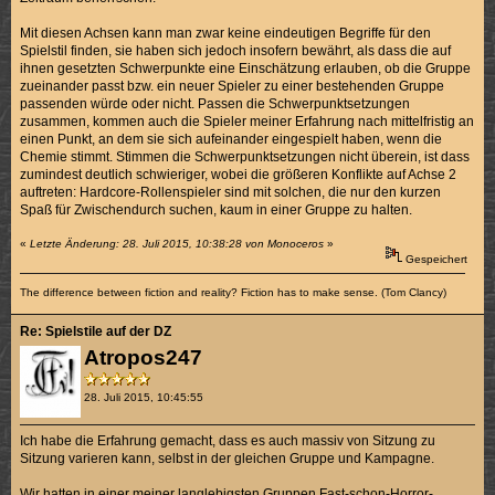
Mit diesen Achsen kann man zwar keine eindeutigen Begriffe für den
Spielstil finden, sie haben sich jedoch insofern bewährt, als dass die auf
ihnen gesetzten Schwerpunkte eine Einschätzung erlauben, ob die Gruppe
zueinander passt bzw. ein neuer Spieler zu einer bestehenden Gruppe
passenden würde oder nicht. Passen die Schwerpunktsetzungen
zusammen, kommen auch die Spieler meiner Erfahrung nach mittelfristig an
einen Punkt, an dem sie sich aufeinander eingespielt haben, wenn die
Chemie stimmt. Stimmen die Schwerpunktsetzungen nicht überein, ist dass
zumindest deutlich schwieriger, wobei die größeren Konflikte auf Achse 2
auftreten: Hardcore-Rollenspieler sind mit solchen, die nur den kurzen
Spaß für Zwischendurch suchen, kaum in einer Gruppe zu halten.
«
Letzte Änderung: 28. Juli 2015, 10:38:28 von Monoceros
»
Gespeichert
The difference between fiction and reality? Fiction has to make sense. (Tom Clancy)
Re: Spielstile auf der DZ
Atropos247
28. Juli 2015, 10:45:55
Ich habe die Erfahrung gemacht, dass es auch massiv von Sitzung zu
Sitzung varieren kann, selbst in der gleichen Gruppe und Kampagne.
Wir hatten in einer meiner langlebigsten Gruppen Fast-schon-Horror-