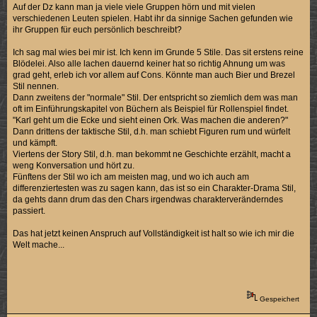
Auf der Dz kann man ja viele viele Gruppen hörn und mit vielen
verschiedenen Leuten spielen. Habt ihr da sinnige Sachen gefunden wie
ihr Gruppen für euch persönlich beschreibt?
Ich sag mal wies bei mir ist. Ich kenn im Grunde 5 Stile. Das sit erstens reine
Blödelei. Also alle lachen dauernd keiner hat so richtig Ahnung um was
grad geht, erleb ich vor allem auf Cons. Könnte man auch Bier und Brezel
Stil nennen.
Dann zweitens der "normale" Stil. Der entspricht so ziemlich dem was man
oft im Einführungskapitel von Büchern als Beispiel für Rollenspiel findet.
"Karl geht um die Ecke und sieht einen Ork. Was machen die anderen?"
Dann drittens der taktische Stil, d.h. man schiebt Figuren rum und würfelt
und kämpft.
Viertens der Story Stil, d.h. man bekommt ne Geschichte erzählt, macht a
weng Konversation und hört zu.
Fünftens der Stil wo ich am meisten mag, und wo ich auch am
differenziertesten was zu sagen kann, das ist so ein Charakter-Drama Stil,
da gehts dann drum das den Chars irgendwas charakterveränderndes
passiert.
Das hat jetzt keinen Anspruch auf Vollständigkeit ist halt so wie ich mir die
Welt mache...
Gespeichert