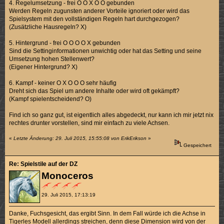
4. Regelumsetzung - frei O O X O O gebunden
Werden Regeln zugunsten anderer Vorteile ignoriert oder wird das
Spielsystem mit den vollständigen Regeln hart durchgezogen?
(Zusätzliche Hausregeln? X)
5. Hintergrund - frei O O O O X gebunden
Sind die Settinginformationen unwichtig oder hat das Setting und seine
Umsetzung hohen Stellenwert?
(Eigener Hintergrund? X)
6. Kampf - keiner O X O O O sehr häufig
Dreht sich das Spiel um andere Inhalte oder wird oft gekämpft?
(Kampf spielentscheidend? O)
Find ich so ganz gut, ist eigentlich alles abgedeckt, nur kann ich mir jetzt nix
rechtes drunter vorstellen, sind mir einfach zu viele Achsen.
«
Letzte Änderung: 29. Juli 2015, 15:55:08 von ErikErikson
»
Gespeichert
Re: Spielstile auf der DZ
Monoceros
29. Juli 2015, 17:13:19
Danke, Fuchsgesicht, das ergibt Sinn. In dem Fall würde ich die Achse in
Tigerles Modell allerdings streichen, denn diese Dimension wird von der