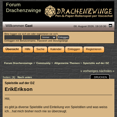
Forum
Drachenzwinge
Willkommen
Gast
06. August 2026, 19:10:30
Bitte
loggen sie sich ein
oder
registrieren sie sich
.
Einloggen mit Benutzername, Passwort und Sitzungslänge
Übersicht
Hilfe
Suche
Kalender
Einloggen
Registrieren
Forum Drachenzwinge
>
Community
>
Allgemeine Themen
>
Spielstile auf der DZ
« vorheriges
nächstes »
DRUCKEN
Seiten: [
1
]
Nach unten
Spielstile auf der DZ
ErikErikson
Hiii,
es gibt ja diverse Spielstile und Einteilung von Spielstilen und was weiss
ich....hat mich bisher noch nie so überzeugt.