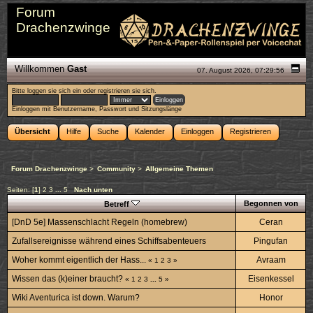
Forum
Drachenzwinge
Willkommen
Gast
07. August 2026, 07:29:56
Bitte
loggen sie sich ein
oder
registrieren sie sich
.
Einloggen mit Benutzername, Passwort und Sitzungslänge
Übersicht
Hilfe
Suche
Kalender
Einloggen
Registrieren
Forum Drachenzwinge
>
Community
>
Allgemeine Themen
Seiten: [
1
]
2
3
...
5
Nach unten
Begonnen von
Betreff
[DnD 5e] Massenschlacht Regeln (homebrew)
Ceran
Zufallsereignisse während eines Schiffsabenteuers
Pingufan
Woher kommt eigentlich der Hass...
Avraam
«
1
2
3
»
Wissen das (k)einer braucht?
Eisenkessel
«
1
2
3
...
5
»
Wiki Aventurica ist down. Warum?
Honor