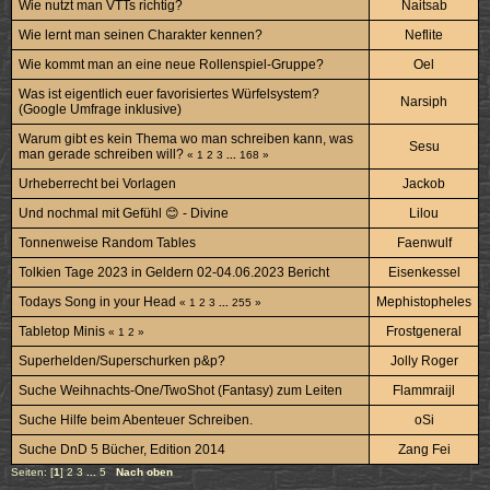
Wie nutzt man VTTs richtig?
Naitsab
Wie lernt man seinen Charakter kennen?
Neflite
Wie kommt man an eine neue Rollenspiel-Gruppe?
Oel
Was ist eigentlich euer favorisiertes Würfelsystem?
Narsiph
(Google Umfrage inklusive)
Warum gibt es kein Thema wo man schreiben kann, was
Sesu
man gerade schreiben will?
«
1
2
3
...
168
»
Urheberrecht bei Vorlagen
Jackob
Und nochmal mit Gefühl 😊 - Divine
Lilou
Tonnenweise Random Tables
Faenwulf
Tolkien Tage 2023 in Geldern 02-04.06.2023 Bericht
Eisenkessel
Todays Song in your Head
Mephistopheles
«
1
2
3
...
255
»
Tabletop Minis
Frostgeneral
«
1
2
»
Superhelden/Superschurken p&p?
Jolly Roger
Suche Weihnachts-One/TwoShot (Fantasy) zum Leiten
Flammraijl
Suche Hilfe beim Abenteuer Schreiben.
oSi
Suche DnD 5 Bücher, Edition 2014
Zang Fei
Seiten: [
1
]
2
3
...
5
Nach oben