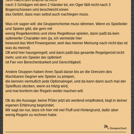
SInn macht (ein Drache ist nicht
nach 3 Schlägen mit dem 2 Händer tot, ein Oger fällt nicht nach 3
Bogenschüssen um) beschleicht einen
das Gefühl, dass man selbst auch nachlegen muss.
Was ich sagen will: die Gruppenchemie muss stimmen. Wenn es Spielleiter
und Spieler gibt, die gern mit
wenig Regelkenntnis und ohne Regeltreue spielen, dann paßt da kein
optimierter Charakter rein (ja, ich vermeide hier
bewusst das Wort Powergamer, weil das meiner Meinung nach nicht das ist
was du meinst)
Oft wird hier hausgeregelt, und dann paßt das gesamte Regelgerüst nicht
mehr, und ein Spieler der optimiert
ist Fan von Berechenbarkeit und Gerechtigkeit.
Andere Gruppen haben ihren Spaß daran bis an die Grenzen des
Machbaren Gegner wie Spieler zu pimpen,
die kennen vermutlich jede Optionalregel, und da kann dann auch mal der
Spielfluss stocken, wenn es hitzig wird,
und mal konform der Regeln weiter machen will.
Ob du die Aussage: keine PGler jetzt als wertend empfindest, liegt in deiner
eigenen Erfahrung begründet.
MIr sagt sie nur, dass ich hier mit viel Fluff und Hintergrund, dafür aber
wenig Regeln zu rechnen habe.
Gespeichert