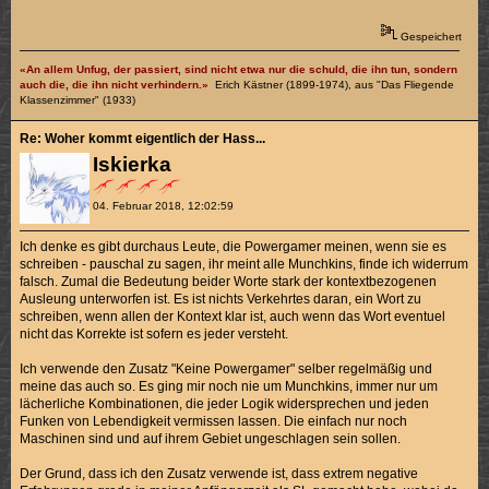
Gespeichert
«An allem Unfug, der passiert, sind nicht etwa nur die schuld, die ihn tun, sondern
auch die, die ihn nicht verhindern.»
Erich Kästner (1899-1974), aus "Das Fliegende
Klassenzimmer" (1933)
Re: Woher kommt eigentlich der Hass...
Iskierka
04. Februar 2018, 12:02:59
Ich denke es gibt durchaus Leute, die Powergamer meinen, wenn sie es
schreiben - pauschal zu sagen, ihr meint alle Munchkins, finde ich widerrum
falsch. Zumal die Bedeutung beider Worte stark der kontextbezogenen
Ausleung unterworfen ist. Es ist nichts Verkehrtes daran, ein Wort zu
schreiben, wenn allen der Kontext klar ist, auch wenn das Wort eventuel
nicht das Korrekte ist sofern es jeder versteht.
Ich verwende den Zusatz "Keine Powergamer" selber regelmäßig und
meine das auch so. Es ging mir noch nie um Munchkins, immer nur um
lächerliche Kombinationen, die jeder Logik widersprechen und jeden
Funken von Lebendigkeit vermissen lassen. Die einfach nur noch
Maschinen sind und auf ihrem Gebiet ungeschlagen sein sollen.
Der Grund, dass ich den Zusatz verwende ist, dass extrem negative