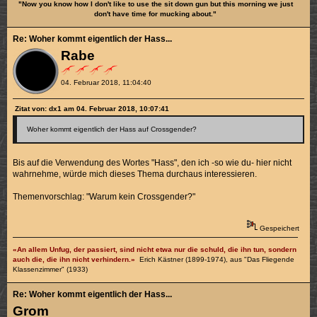
"Now you know how I don't like to use the sit down gun but this morning we just
don't have time for mucking about."
Re: Woher kommt eigentlich der Hass...
Rabe
04. Februar 2018, 11:04:40
Zitat von: dx1 am 04. Februar 2018, 10:07:41
Woher kommt eigentlich der Hass auf Crossgender?
Bis auf die Verwendung des Wortes "Hass", den ich -so wie du- hier nicht
wahrnehme, würde mich dieses Thema durchaus interessieren.
Themenvorschlag: "Warum kein Crossgender?"
Gespeichert
«An allem Unfug, der passiert, sind nicht etwa nur die schuld, die ihn tun, sondern
auch die, die ihn nicht verhindern.»
Erich Kästner (1899-1974), aus "Das Fliegende
Klassenzimmer" (1933)
Re: Woher kommt eigentlich der Hass...
Grom