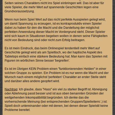
Seiten seines Charakters nicht ins Spiel einbringen will. Das ist aber für
viele Spieler, die mehr Wert auf spannende Geschichten legen eine
Grundvoraussetzung.
Wenn nun beim Spiel Wert auf das nicht perfekte Ausspielen gelegt wird,
um damit Spannung zu erzeugen, ist es kontraproduktiv einen Spieler
dabei zu haben für den die Macht und die Darstellung der möglichst
perfekten Anwendung dieser Macht im Vordergrund steht. Dieser Spieler
wird sich kaum in Situationen begeben wollen in denen seine Fähigkeiten
nicht von Bedeutung sind oder nicht zum Erfolg beitragen.
Es ist mein Eindruck, das beim Onlinespiel tendentiell mehr Wert auf
Geschichte gelegt wird als am Spieltisch, wo der haptische Aspekt des
Tabletops einfach eine stärkere Bedeutung hat. Man kann das Spielen mit
Figuren im wörtlichen Sinne besser 'begreifen'.
Es ist im Übrigen KEIN Problem einen "funktionierenden Helden" in einer
solchen Gruppe zu spielen. Ein Problem ist es nur wenn die Macht und der
Wunsch nach einem möglichst 'perfekten' Charakter an erster Stelle steht
und darüber alles andere geopfert wird.
Nachtrag
: Ich glaube, dass "Hass" ein viel zu starker Begriff ist. Abneigung
oder Ablehnung passt besser und ist aus oben benannten Gründen der
weitgehenden Inkompatibilität begründen. Ich denke das die
vorherrschende Meinung (bei entsprechenden Gruppen/Spielleitern/..) ist:
Spielt doch untereinander oder mit denen, bei denen dieser Spielstil keine
Probleme bereitet.