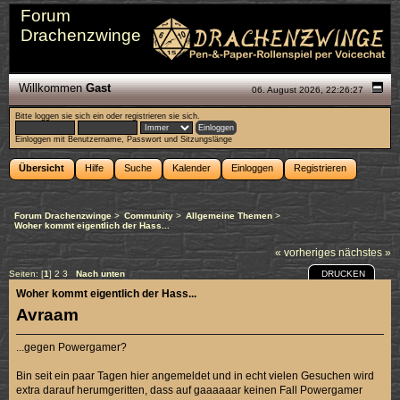
Forum
Drachenzwinge
Willkommen
Gast
06. August 2026, 22:26:27
Bitte
loggen sie sich ein
oder
registrieren sie sich
.
Einloggen mit Benutzername, Passwort und Sitzungslänge
Übersicht
Hilfe
Suche
Kalender
Einloggen
Registrieren
Forum Drachenzwinge
>
Community
>
Allgemeine Themen
>
Woher kommt eigentlich der Hass...
« vorheriges
nächstes »
DRUCKEN
Seiten: [
1
]
2
3
Nach unten
Woher kommt eigentlich der Hass...
Avraam
...gegen Powergamer?
Bin seit ein paar Tagen hier angemeldet und in echt vielen Gesuchen wird
extra darauf herumgeritten, dass auf gaaaaaar keinen Fall Powergamer