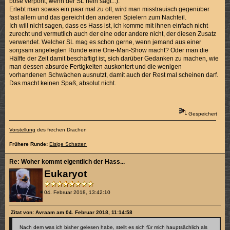
böse verpönt, wenn der SL nein sagt...).
Erlebt man sowas ein paar mal zu oft, wird man misstrauisch gegenüber
fast allem und das gereicht den anderen Spielern zum Nachteil.
Ich will nicht sagen, dass es Hass ist, ich komme mit ihnen einfach nicht
zurecht und vermutlich auch der eine oder andere nicht, der diesen Zusatz
verwendet. Welcher SL mag es schon gerne, wenn jemand aus einer
sorgsam angelegten Runde eine One-Man-Show macht? Oder man die
Hälfte der Zeit damit beschäftigt ist, sich darüber Gedanken zu machen, wie
man dessen absurde Fertigkeiten auskontert und die wenigen
vorhandenen Schwächen ausnutzt, damit auch der Rest mal scheinen darf.
Das macht keinen Spaß, absolut nicht.
Gespeichert
Vorstellung
des frechen Drachen
Frühere Runde:
Eisige Schatten
Re: Woher kommt eigentlich der Hass...
Eukaryot
04. Februar 2018, 13:42:10
Zitat von: Avraam am 04. Februar 2018, 11:14:58
Nach dem was ich bisher gelesen habe, stellt es sich für mich hauptsächlich als