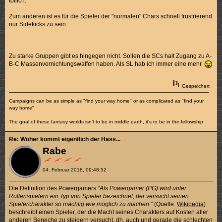
tötlich.
Zum anderen ist es für die Spieler der "normalen" Chars schnell frustrierend
nur Sidekicks zu sein.
Zu starke Gruppen gibt es hingegen nicht. Sollen die SCs halt Zugang zu A-
B-C Massenvernichtungswaffen haben. Als SL hab ich immer eine mehr
Gespeichert
Campaigns can be as simple as "find your way home" or as complicated as "find your
way home"
The goal of these fantasy worlds isn’t to be in middle earth, it’s to be in the fellowship
Re: Woher kommt eigentlich der Hass...
Rabe
04. Februar 2018, 09:48:52
Die Definition des Powergamers "
Als Powergamer (PG) wird unter
Rollenspielern ein Typ von Spieler bezeichnet, der versucht seinen
Spielercharakter so mächtig wie möglich zu machen.
" (Quelle:
Wikipedia
)
beschreibt einen Spieler, der die Macht seines Charakters auf Kosten aller
anderen Bereiche zu steigern versucht, dh. auch und gerade die schlechten