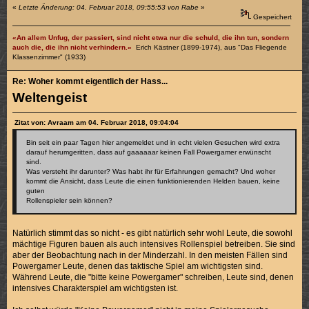
«
Letzte Änderung: 04. Februar 2018, 09:55:53 von Rabe
»
Gespeichert
«An allem Unfug, der passiert, sind nicht etwa nur die schuld, die ihn tun, sondern
auch die, die ihn nicht verhindern.»
Erich Kästner (1899-1974), aus "Das Fliegende
Klassenzimmer" (1933)
Re: Woher kommt eigentlich der Hass...
Weltengeist
Zitat von: Avraam am 04. Februar 2018, 09:04:04
Bin seit ein paar Tagen hier angemeldet und in echt vielen Gesuchen wird extra
darauf herumgeritten, dass auf gaaaaaar keinen Fall Powergamer erwünscht
sind.
Was versteht ihr darunter? Was habt ihr für Erfahrungen gemacht? Und woher
kommt die Ansicht, dass Leute die einen funktionierenden Helden bauen, keine
guten
Rollenspieler sein können?
Natürlich stimmt das so nicht - es gibt natürlich sehr wohl Leute, die sowohl
mächtige Figuren bauen als auch intensives Rollenspiel betreiben. Sie sind
aber der Beobachtung nach in der Minderzahl. In den meisten Fällen sind
Powergamer Leute, denen das taktische Spiel am wichtigsten sind.
Während Leute, die "bitte keine Powergamer" schreiben, Leute sind, denen
intensives Charakterspiel am wichtigsten ist.