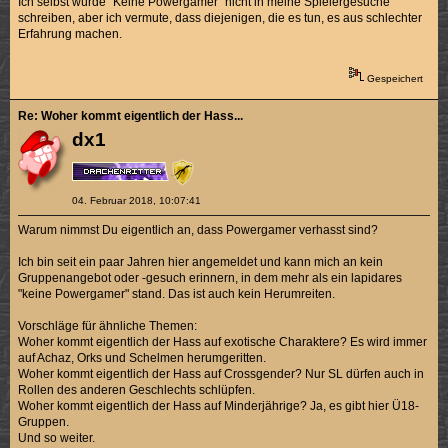
Ich selbst würde "Keine Powergamer" nicht in meine Spielergesuche
schreiben, aber ich vermute, dass diejenigen, die es tun, es aus schlechter
Erfahrung machen.
Gespeichert
Re: Woher kommt eigentlich der Hass...
dx1
04. Februar 2018, 10:07:41
Warum nimmst Du eigentlich an, dass Powergamer verhasst sind?
Ich bin seit ein paar Jahren hier angemeldet und kann mich an kein
Gruppenangebot oder -gesuch erinnern, in dem mehr als ein lapidares
"keine Powergamer" stand. Das ist auch kein Herumreiten.
Vorschläge für ähnliche Themen:
Woher kommt eigentlich der Hass auf exotische Charaktere? Es wird immer
auf Achaz, Orks und Schelmen herumgeritten.
Woher kommt eigentlich der Hass auf Crossgender? Nur SL dürfen auch in
Rollen des anderen Geschlechts schlüpfen.
Woher kommt eigentlich der Hass auf Minderjährige? Ja, es gibt hier Ü18-
Gruppen.
Und so weiter.