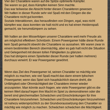
Vier der Charaktere waren auf die Spitze optimierte Kämpfer.
Sie waren so gut, dass Kämpfen keinen Sinn machte.
Das war teilweise die Absicht hinter diesen Charakteren gewesen.
Wir hatten in dieser Runde sehr viel Spaß mit den Dingen die die
Charaktere nicht gut konnten.
Soziale Interaktionen, das herausfinden von Dingen, egal, was nicht
kämpfen war, dass konnten sie halt nicht und es hat einen Heidenspaß
gemacht, sie herumstümpern zu sehen.
Wir hatten an den Misserfolgen unserer Charaktere weit mehr Freude als
am möglichst effektiven Schnitzeln. Einem Powergamer hätte diese Runde
kein Spaß gemacht obwohl die Charaktere so aussahen. Wir waren zwar in
einem bestimmten Bereich übermächtig, aber es gab halt nicht die Situation
und Gelegenheit mit diesen tollen Fähigkeiten zu glänzen.
Das hat übrigens einen Spielleiter dieser Runde (wir hatten mehrere)
durchaus verwirrt. Er war Powergamer gewöhnt.
Wenn das Ziel des Powergamer ist, seinen Charakter so mächtig wie
möglich zu machen, wie viel Spaß macht das dann einem tytischen
Powergamer, wenn das Spiel sich hauptsächlich darum dreht, die
Unfähigkeit oder Ohnmächtigkeit der Charaktere immer wieder
anzuspielen. Man könnte auch fragen, wie viele Powergamer gibt es die
keinen Wert darauf legen ihre Macht im Spiel zu demonstrieren oder die
bereit sind gleichermaßen Schwächen und Einschränkungen für ihre
Charaktere hinzunehmen. Schwächen und Einschränkungen hinzunehmen
ist nahezu widersprüchlich zu der Grundvoraussetzung den Charakter so
mächtig wie möglich zu machen. Schwächen schwächen die Mächtigkeit.