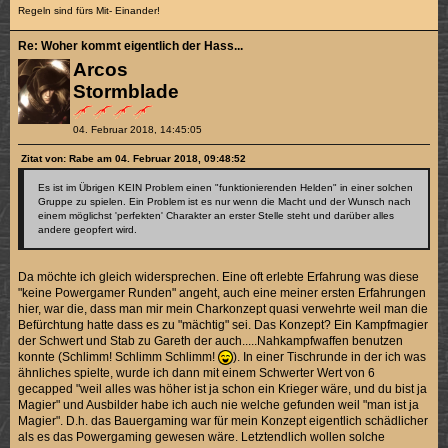
Regeln sind fürs Mit- Einander!
Re: Woher kommt eigentlich der Hass...
Arcos
Stormblade
04. Februar 2018, 14:45:05
Zitat von: Rabe am 04. Februar 2018, 09:48:52
Es ist im Übrigen KEIN Problem einen "funktionierenden Helden" in einer solchen
Gruppe zu spielen. Ein Problem ist es nur wenn die Macht und der Wunsch nach
einem möglichst 'perfekten' Charakter an erster Stelle steht und darüber alles
andere geopfert wird.
Da möchte ich gleich widersprechen. Eine oft erlebte Erfahrung was diese
"keine Powergamer Runden" angeht, auch eine meiner ersten Erfahrungen
hier, war die, dass man mir mein Charkonzept quasi verwehrte weil man die
Befürchtung hatte dass es zu "mächtig" sei. Das Konzept? Ein Kampfmagier
der Schwert und Stab zu Gareth der auch.....Nahkampfwaffen benutzen
konnte (Schlimm! Schlimm Schlimm!
). In einer Tischrunde in der ich was
ähnliches spielte, wurde ich dann mit einem Schwerter Wert von 6
gecapped "weil alles was höher ist ja schon ein Krieger wäre, und du bist ja
Magier" und Ausbilder habe ich auch nie welche gefunden weil "man ist ja
Magier". D.h. das Bauergaming war für mein Konzept eigentlich schädlicher
als es das Powergaming gewesen wäre. Letztendlich wollen solche