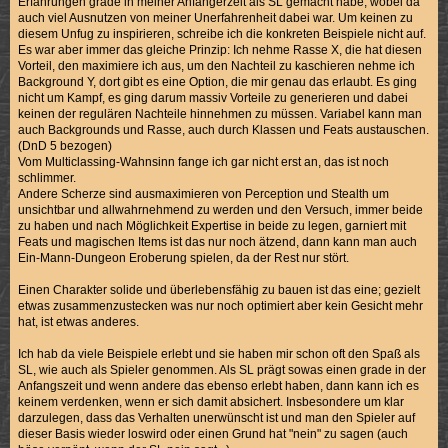
Erfahrungen grade in meiner Anfängerzeit als SL gemacht habe, wobei da
auch viel Ausnutzen von meiner Unerfahrenheit dabei war. Um keinen zu
diesem Unfug zu inspirieren, schreibe ich die konkreten Beispiele nicht auf.
Es war aber immer das gleiche Prinzip: Ich nehme Rasse X, die hat diesen
Vorteil, den maximiere ich aus, um den Nachteil zu kaschieren nehme ich
Background Y, dort gibt es eine Option, die mir genau das erlaubt. Es ging
nicht um Kampf, es ging darum massiv Vorteile zu generieren und dabei
keinen der regulären Nachteile hinnehmen zu müssen. Variabel kann man
auch Backgrounds und Rasse, auch durch Klassen und Feats austauschen.
(DnD 5 bezogen)
Vom Multiclassing-Wahnsinn fange ich gar nicht erst an, das ist noch
schlimmer.
Andere Scherze sind ausmaximieren von Perception und Stealth um
unsichtbar und allwahrnehmend zu werden und den Versuch, immer beide
zu haben und nach Möglichkeit Expertise in beide zu legen, garniert mit
Feats und magischen Items ist das nur noch ätzend, dann kann man auch
Ein-Mann-Dungeon Eroberung spielen, da der Rest nur stört.
Einen Charakter solide und überlebensfähig zu bauen ist das eine; gezielt
etwas zusammenzustecken was nur noch optimiert aber kein Gesicht mehr
hat, ist etwas anderes.
Ich hab da viele Beispiele erlebt und sie haben mir schon oft den Spaß als
SL, wie auch als Spieler genommen. Als SL prägt sowas einen grade in der
Anfangszeit und wenn andere das ebenso erlebt haben, dann kann ich es
keinem verdenken, wenn er sich damit absichert. Insbesondere um klar
darzulegen, dass das Verhalten unerwünscht ist und man den Spieler auf
dieser Basis wieder loswird oder einen Grund hat "nein" zu sagen (auch