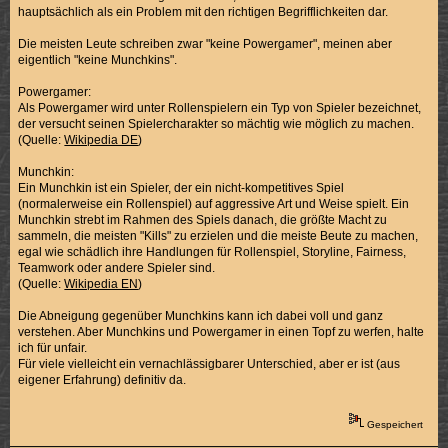
hauptsächlich als ein Problem mit den richtigen Begrifflichkeiten dar.
Die meisten Leute schreiben zwar "keine Powergamer", meinen aber
eigentlich "keine Munchkins".
Powergamer:
Als Powergamer wird unter Rollenspielern ein Typ von Spieler bezeichnet,
der versucht seinen Spielercharakter so mächtig wie möglich zu machen.
(Quelle:
Wikipedia DE
)
Munchkin:
Ein Munchkin ist ein Spieler, der ein nicht-kompetitives Spiel
(normalerweise ein Rollenspiel) auf aggressive Art und Weise spielt. Ein
Munchkin strebt im Rahmen des Spiels danach, die größte Macht zu
sammeln, die meisten "Kills" zu erzielen und die meiste Beute zu machen,
egal wie schädlich ihre Handlungen für Rollenspiel, Storyline, Fairness,
Teamwork oder andere Spieler sind.
(Quelle:
Wikipedia EN
)
Die Abneigung gegenüber Munchkins kann ich dabei voll und ganz
verstehen. Aber Munchkins und Powergamer in einen Topf zu werfen, halte
ich für unfair.
Für viele vielleicht ein vernachlässigbarer Unterschied, aber er ist (aus
eigener Erfahrung) definitiv da.
Gespeichert