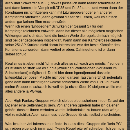
auf 5 und Schwerter auf 3...), sowas passe ich dann realistischerweise an
und dann kommt ein Vampir mit AT 35 und Pa 32 raus - und wenn dann der
Rondrianer nicht mitziehen kann mit Liturgiepower oder ein anderer
Kämpfer mit Artefakten, dann gewinnt dieser NSC eben, weil es einfach
anders gar keinen Sinn machen würde.
Wenn ich einen "Endgegner" Schurken der Gesamt G7 für den
Kämpfergezeichneten entwerfe, dann hat dieser alle möglichen magischen
Wirkungen auf sich drauf und die besten Werte die regeltechnisch möglich
sind bei der gegebenen Körperkraft. Wenn dann der Kämpfergezeichnete
seine 25k AP Karriere nicht daran interessiert war der beste Kämpfer des
Kontinents zu werden, dann verliert er eben. Dahingehend ist er dann
selber schuld.
Realismus ist eben nicht "ich mach alles so schwach wie möglich" sondern
es ist alles so stark wie es für die jeweiligen Professionen (vor allem im
Schurkenland) möglich ist. Denkt hier denn irgendjemand dass ein
Elitesoldat der bösen Mächte nicht den ganzen Tag trainiert? Ich jedenfalls
gebe dem dann nicht irgendwelche schlechten Werte von 13/13 nur weil
meine Gruppe zu schwach ist weil sie ja nichts über 10 steigern wollte weil
alles andere ja PG wär.
Aber High Fantasy Gruppen wie ich sie betreibe, scheinen in der Tat auf der
DZ eher eine Seltenheit zu sein. Von anderen Spielern habe ich da eher
gehört, dass es ihnen verboten wurde Heilartefakte zu bauen (das wär ja
viel zu mächtig). Aber naja, muss jede Gruppe für sich selbst entscheiden.
Was ich aber viel interessanter finde, ist dass diese Gruppen die "kein PG"
schreiben eigentlich immr auch "keine Regelreiterei" schreiben. Ich vermute