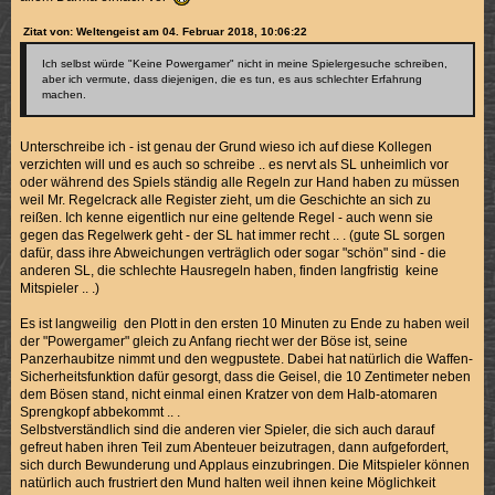
Zitat von: Weltengeist am 04. Februar 2018, 10:06:22
Ich selbst würde "Keine Powergamer" nicht in meine Spielergesuche schreiben,
aber ich vermute, dass diejenigen, die es tun, es aus schlechter Erfahrung
machen.
Unterschreibe ich - ist genau der Grund wieso ich auf diese Kollegen
verzichten will und es auch so schreibe .. es nervt als SL unheimlich vor
oder während des Spiels ständig alle Regeln zur Hand haben zu müssen
weil Mr. Regelcrack alle Register zieht, um die Geschichte an sich zu
reißen. Ich kenne eigentlich nur eine geltende Regel - auch wenn sie
gegen das Regelwerk geht - der SL hat immer recht .. . (gute SL sorgen
dafür, dass ihre Abweichungen verträglich oder sogar "schön" sind - die
anderen SL, die schlechte Hausregeln haben, finden langfristig keine
Mitspieler .. .)
Es ist langweilig den Plott in den ersten 10 Minuten zu Ende zu haben weil
der "Powergamer" gleich zu Anfang riecht wer der Böse ist, seine
Panzerhaubitze nimmt und den wegpustete. Dabei hat natürlich die Waffen-
Sicherheitsfunktion dafür gesorgt, dass die Geisel, die 10 Zentimeter neben
dem Bösen stand, nicht einmal einen Kratzer von dem Halb-atomaren
Sprengkopf abbekommt .. .
Selbstverständlich sind die anderen vier Spieler, die sich auch darauf
gefreut haben ihren Teil zum Abenteuer beizutragen, dann aufgefordert,
sich durch Bewunderung und Applaus einzubringen. Die Mitspieler können
natürlich auch frustriert den Mund halten weil ihnen keine Möglichkeit