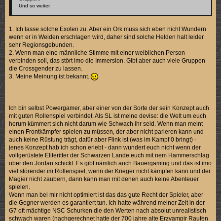
Und so weiter.
1. Ich lasse solche Exoten zu. Aber ein Ork muss sich eben nicht Wundern
wenn er in Weiden erschlagen wird, daher sind solche Helden halt leider
sehr Regionsgebunden.
2. Wenn man eine männliche Stimme mit einer weiblichen Person
verbinden soll, das stört imo die Immersion. Gibt aber auch viele Gruppen
die Crossgender zu lassen.
3. Meine Meinung ist bekannt.
Ich bin selbst Powergamer, aber einer von der Sorte der sein Konzept auch
mit guten Rollenspiel verbindet. Als SL ist meine devise: die Welt um euch
herum kümmert sich nicht darum wie Schwach ihr seid. Wenn man meint
einen Frontkämpfer spielen zu müssen, der aber nicht parieren kann und
auch keine Rüstung trägt, dafür aber Flink ist (was im Kampf 0 bringt) -
jenes Konzept hab ich schon erlebt - dann wundert euch nicht wenn der
vollgerüstete Eliteritter der Schwarzen Lande euch mit nem Hammerschlag
über den Jordan schickt. Es gibt nämlich auch Bauergaming und das ist imo
viel störender im Rollenspiel, wenn der Krieger nicht kämpfen kann und der
Magier nicht zaubern, dann kann man mit denen auch keine Abenteuer
spielen.
Wenn man bei mir nicht optimiert ist das das gute Recht der Spieler, aber
die Gegner werden es garantiert tun. Ich hatte während meiner Zeit in der
G7 oft mächtige NSC Schurken die den Werten nach absolut unrealistisch
schwach waren (nachgerechnet hatte der 700 jahre alte Erzvampir Raufen