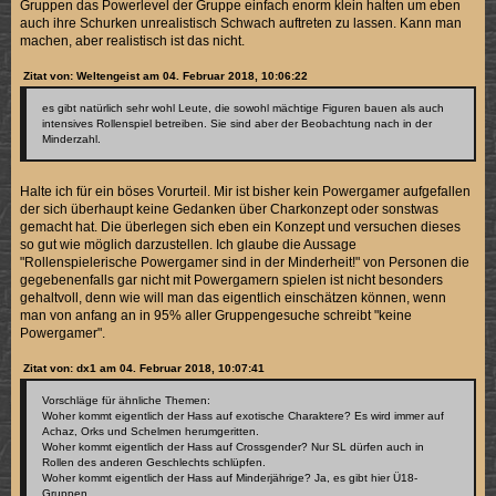
Gruppen das Powerlevel der Gruppe einfach enorm klein halten um eben
auch ihre Schurken unrealistisch Schwach auftreten zu lassen. Kann man
machen, aber realistisch ist das nicht.
Zitat von: Weltengeist am 04. Februar 2018, 10:06:22
es gibt natürlich sehr wohl Leute, die sowohl mächtige Figuren bauen als auch
intensives Rollenspiel betreiben. Sie sind aber der Beobachtung nach in der
Minderzahl.
Halte ich für ein böses Vorurteil. Mir ist bisher kein Powergamer aufgefallen
der sich überhaupt keine Gedanken über Charkonzept oder sonstwas
gemacht hat. Die überlegen sich eben ein Konzept und versuchen dieses
so gut wie möglich darzustellen. Ich glaube die Aussage
"Rollenspielerische Powergamer sind in der Minderheit!" von Personen die
gegebenenfalls gar nicht mit Powergamern spielen ist nicht besonders
gehaltvoll, denn wie will man das eigentlich einschätzen können, wenn
man von anfang an in 95% aller Gruppengesuche schreibt "keine
Powergamer".
Zitat von: dx1 am 04. Februar 2018, 10:07:41
Vorschläge für ähnliche Themen:
Woher kommt eigentlich der Hass auf exotische Charaktere? Es wird immer auf
Achaz, Orks und Schelmen herumgeritten.
Woher kommt eigentlich der Hass auf Crossgender? Nur SL dürfen auch in
Rollen des anderen Geschlechts schlüpfen.
Woher kommt eigentlich der Hass auf Minderjährige? Ja, es gibt hier Ü18-
Gruppen.