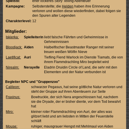
Spielstil:
eher lockeres Story Telling Abenteuer
Kampagne:
Selbsterstellte; die
Helden
haben ihre Erinnerung
verloren und wollen diese wiederfinden, dabei folgen sie
den Spuren alter Legenden
Charakterlevel:
12
Mitglieder:
Iskierka:
Spielleiterin
liebt falsche Fährten und Geheimnisse in
Gehmeinnissen
Bloodjack:
Aiden
Halbelfischer Beastmaster Ranger mit seiner
treuen weißen Wölfin Nieve
Laetificat:
Auri
Tiefling Fiend Warlock im Dienste Tiamats, die von
ihrem Flammdrachling Miro begleitet wird
Nirealm:
Nerayelle
Eladrin Druidin Circle of Land, die sehr mit den
Elementen und der Natur verbunden ist
Begleiter NPC und "Gruppenzoo"
Calileon:
schwarzer Pegasus, hat seine göttliche Natur verloren und
steht der Gruppe auf ihren Abenteuern zur Seite
Fraxinus:
Bowtruckle, der sich Nera angeschlossen hat, nachdem
sie die Dryade, der er bisher diente, vor dem Tod bewahrt
hat
Miro:
kleiner roter Flammdrachling von Auri, der alles was
glitzert liebt und am liebsten in Mitten der Feuerstelle
schläft
Mouse:
ruhiger, mausgrauer Hengst mit Mehlmaul von Aiden