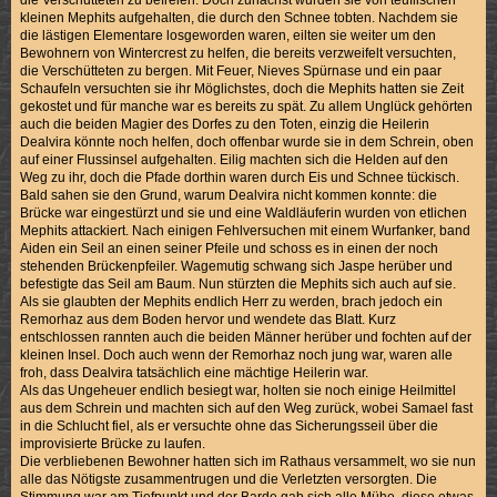
die Verschütteten zu befreien. Doch zunächst wurden sie von teuflischen
kleinen Mephits aufgehalten, die durch den Schnee tobten. Nachdem sie
die lästigen Elementare losgeworden waren, eilten sie weiter um den
Bewohnern von Wintercrest zu helfen, die bereits verzweifelt versuchten,
die Verschütteten zu bergen. Mit Feuer, Nieves Spürnase und ein paar
Schaufeln versuchten sie ihr Möglichstes, doch die Mephits hatten sie Zeit
gekostet und für manche war es bereits zu spät. Zu allem Unglück gehörten
auch die beiden Magier des Dorfes zu den Toten, einzig die Heilerin
Dealvira könnte noch helfen, doch offenbar wurde sie in dem Schrein, oben
auf einer Flussinsel aufgehalten. Eilig machten sich die Helden auf den
Weg zu ihr, doch die Pfade dorthin waren durch Eis und Schnee tückisch.
Bald sahen sie den Grund, warum Dealvira nicht kommen konnte: die
Brücke war eingestürzt und sie und eine Waldläuferin wurden von etlichen
Mephits attackiert. Nach einigen Fehlversuchen mit einem Wurfanker, band
Aiden ein Seil an einen seiner Pfeile und schoss es in einen der noch
stehenden Brückenpfeiler. Wagemutig schwang sich Jaspe herüber und
befestigte das Seil am Baum. Nun stürzten die Mephits sich auch auf sie.
Als sie glaubten der Mephits endlich Herr zu werden, brach jedoch ein
Remorhaz aus dem Boden hervor und wendete das Blatt. Kurz
entschlossen rannten auch die beiden Männer herüber und fochten auf der
kleinen Insel. Doch auch wenn der Remorhaz noch jung war, waren alle
froh, dass Dealvira tatsächlich eine mächtige Heilerin war.
Als das Ungeheuer endlich besiegt war, holten sie noch einige Heilmittel
aus dem Schrein und machten sich auf den Weg zurück, wobei Samael fast
in die Schlucht fiel, als er versuchte ohne das Sicherungsseil über die
improvisierte Brücke zu laufen.
Die verbliebenen Bewohner hatten sich im Rathaus versammelt, wo sie nun
alle das Nötigste zusammentrugen und die Verletzten versorgten. Die