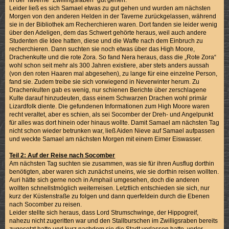
Leider ließ es sich Samael etwas zu gut gehen und wurden am nächsten
Morgen von den anderen Helden in der Taverne zurückgelassen, während
sie in der Bibliothek am Recherchieren waren. Dort fanden sie leider wenig
über den Adeligen, dem das Schwert gehörte heraus, weil auch andere
Studenten die Idee hatten, diese und die Waffe nach dem Einbruch zu
recherchieren. Dann suchten sie noch etwas über das High Moore,
Drachenkulte und die rote Zora. So fand Nera heraus, dass die „Rote Zora“
wohl schon seit mehr als 300 Jahren existiere, aber stets anders aussah
(von den roten Haaren mal abgesehen), zu lange für eine einzelne Person,
fand sie. Zudem treibe sie sich vorwiegend in Neverwinter herum. Zu
Drachenkulten gab es wenig, nur schienen Berichte über zerschlagene
Kulte darauf hinzudeuten, dass einem Schwarzen Drachen wohl primär
Lizardfolk diente. Die gefundenen Informationen zum High Moore waren
recht veraltet, aber es schien, als sei Socomber der Dreh- und Angelpunkt
für alles was dort hinein oder hinaus wollte. Damit Samael am nächsten Tag
nicht schon wieder betrunken war, ließ Aiden Nieve auf Samael aufpassen
und weckte Samael am nächsten Morgen mit einem Eimer Eiswasser.
Teil 2: Auf der Reise nach Socomber
Am nächsten Tag suchten sie zusammen, was sie für ihren Ausflug dorthin
benötigten, aber waren sich zunächst uneins, wie sie dorthin reisen wollten.
Auri hätte sich gerne noch in Amphail umgesehen, doch die anderen
wollten schnellstmöglich weiterreisen. Letztlich entschieden sie sich, nur
kurz der Küstenstraße zu folgen und dann querfeldein durch die Ebenen
nach Socomber zu reisen.
Leider stellte sich heraus, dass Lord Strumschwinge, der Hippogreif,
nahezu nicht zugeritten war und den Stallburschen im Zwilligsraben bereits
zugesetzt hatte und kurz nachdem sie die Stadt verlassen hatte, verlor