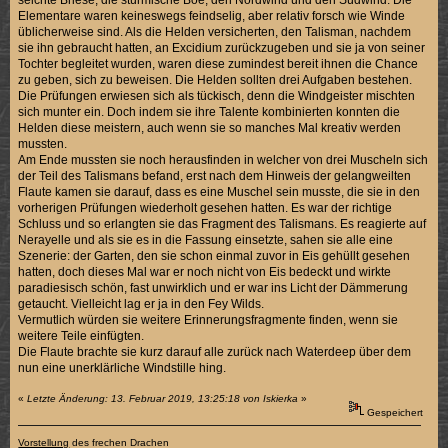
Elementare waren keineswegs feindselig, aber relativ forsch wie Winde
üblicherweise sind. Als die Helden versicherten, den Talisman, nachdem
sie ihn gebraucht hatten, an Excidium zurückzugeben und sie ja von seiner
Tochter begleitet wurden, waren diese zumindest bereit ihnen die Chance
zu geben, sich zu beweisen. Die Helden sollten drei Aufgaben bestehen.
Die Prüfungen erwiesen sich als tückisch, denn die Windgeister mischten
sich munter ein. Doch indem sie ihre Talente kombinierten konnten die
Helden diese meistern, auch wenn sie so manches Mal kreativ werden
mussten.
Am Ende mussten sie noch herausfinden in welcher von drei Muscheln sich
der Teil des Talismans befand, erst nach dem Hinweis der gelangweilten
Flaute kamen sie darauf, dass es eine Muschel sein musste, die sie in den
vorherigen Prüfungen wiederholt gesehen hatten. Es war der richtige
Schluss und so erlangten sie das Fragment des Talismans. Es reagierte auf
Nerayelle und als sie es in die Fassung einsetzte, sahen sie alle eine
Szenerie: der Garten, den sie schon einmal zuvor in Eis gehüllt gesehen
hatten, doch dieses Mal war er noch nicht von Eis bedeckt und wirkte
paradiesisch schön, fast unwirklich und er war ins Licht der Dämmerung
getaucht. Vielleicht lag er ja in den Fey Wilds.
Vermutlich würden sie weitere Erinnerungsfragmente finden, wenn sie
weitere Teile einfügten.
Die Flaute brachte sie kurz darauf alle zurück nach Waterdeep über dem
nun eine unerklärliche Windstille hing.
«
Letzte Änderung: 13. Februar 2019, 13:25:18 von Iskierka
»
Gespeichert
Vorstellung
des frechen Drachen