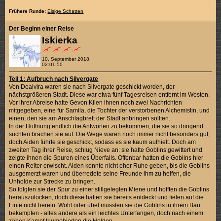
Frühere Runde:
Eisige Schatten
Der Beginn einer Reise
Iskierka
10. September 2018,
02:01:50
Teil 1: Aufbruch nach Silvergate
Von Dealvira waren sie nach Silvergate geschickt worden, der
nächstgrößeren Stadt. Diese war etwa fünf Tagesreisen entfernt im Westen.
Vor ihrer Abreise hatte Gevon Kilen ihnen noch zwei Nachrichten
mitgegeben, eine für Samila, die Tochter der verstorbenen Alchemistin, und
einen, den sie am Anschlagbrett der Stadt anbringen sollten.
In der Hoffnung endlich die Antworten zu bekommen, die sie so dringend
suchten brachen sie auf. Die Wege waren noch immer nicht besonders gut,
doch Aiden führte sie geschickt, sodass es sie kaum aufhielt. Doch am
zweiten Tag ihrer Reise, schlug Nieve an: sie hatte Goblins gewittert und
zeigte ihnen die Spuren eines Überfalls. Offenbar hatten die Goblins hier
einen Reiter erwischt. Aiden konnte nicht eher Ruhe geben, bis die Goblins
ausgemerzt waren und überredete seine Freunde ihm zu helfen, die
Unholde zur Strecke zu bringen.
So folgten sie der Spur zu einer stillgelegten Miene und hofften die Goblins
herauszulocken, doch diese hatten sie bereits entdeckt und fielen auf die
Finte nicht herein. Wohl oder übel mussten sie die Goblins in ihrem Bau
bekämpfen - alles andere als ein leichtes Unterfangen, doch nach einem
zähen Kampf triumphierten die Helden.