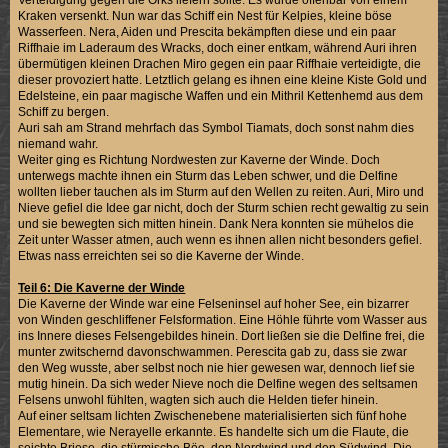
Kraken versenkt. Nun war das Schiff ein Nest für Kelpies, kleine böse
Wasserfeen. Nera, Aiden und Prescita bekämpften diese und ein paar
Riffhaie im Laderaum des Wracks, doch einer entkam, während Auri ihren
übermütigen kleinen Drachen Miro gegen ein paar Riffhaie verteidigte, die
dieser provoziert hatte. Letztlich gelang es ihnen eine kleine Kiste Gold und
Edelsteine, ein paar magische Waffen und ein Mithril Kettenhemd aus dem
Schiff zu bergen.
Auri sah am Strand mehrfach das Symbol Tiamats, doch sonst nahm dies
niemand wahr.
Weiter ging es Richtung Nordwesten zur Kaverne der Winde. Doch
unterwegs machte ihnen ein Sturm das Leben schwer, und die Delfine
wollten lieber tauchen als im Sturm auf den Wellen zu reiten. Auri, Miro und
Nieve gefiel die Idee gar nicht, doch der Sturm schien recht gewaltig zu sein
und sie bewegten sich mitten hinein. Dank Nera konnten sie mühelos die
Zeit unter Wasser atmen, auch wenn es ihnen allen nicht besonders gefiel.
Etwas nass erreichten sei so die Kaverne der Winde.
Teil 6: Die Kaverne der Winde
Die Kaverne der Winde war eine Felseninsel auf hoher See, ein bizarrer
von Winden geschliffener Felsformation. Eine Höhle führte vom Wasser aus
ins Innere dieses Felsengebildes hinein. Dort ließen sie die Delfine frei, die
munter zwitschernd davonschwammen. Perescita gab zu, dass sie zwar
den Weg wusste, aber selbst noch nie hier gewesen war, dennoch lief sie
mutig hinein. Da sich weder Nieve noch die Delfine wegen des seltsamen
Felsens unwohl fühlten, wagten sich auch die Helden tiefer hinein.
Auf einer seltsam lichten Zwischenebene materialisierten sich fünf hohe
Elementare, wie Nerayelle erkannte. Es handelte sich um die Flaute, die
seichte Briese, die stürmische Böe, den Nordwind und den Südwind. Die