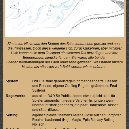
Sie hatten Nieve aus den Klauen des Schattendrachen gerettet und auch
die Prinzessen. Doch diese weigerte sich, zurückzukehren, aber mit ihrer
Hilfe konnten sie dem Talisman ein weiteres Teil hinzufügen und ihre
Erinnerungen zurückerlangen. Sie waren alle bei den
Friedensverhandlungen der Elfen anwesend gewesen. Was haben unsere
Helden als nächstes vor? Bald werden wir es erfahren.
System:
D&D 5e stark gehausregelt (primär geänderte Klassen
und Rassen, eigene Crafting Regeln, geändertes Feat
System)
Regelwerke:
aus allen D&D 5e Publikationen etwas (nicht alles für
Spieler zugänglich, neuere Veröffentlichungen wenn
überhaupt stark geändert), ein paar Homebrew Rassen
und (Sub-)Klassen
Setting:
eigene Spielwelt namens Asteria - lose auf den Forgotten
Realms basierend (High Magic, Epic Fantasy Setting -
NoTech)