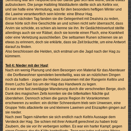
Stimmung war am Tiefpunkt und der Barde gab sich alle Mühe, diese etwas
aufzulockern. Die junge Halbling Waldläuferin stellte sich als Keltrix vor,
und sie hatte eine Vermutung, was für den besonders heftigen Winter und
die Lawine verantwortlich sein könnte: eine Bheur Hag.
Erst am nächsten Tag fanden sie die Gelegenheit mit Dealvira zu reden,
diese hörte sich ihre Geschichte an und schien nicht sehr überrascht, dass
Arvirn sie schickte, es schien als kenne sie ihn. Ihr Gedächtnisverlust stellte
allerdings auch sie vor Rätsel, doch sie konnte einen Fluch, eine Krankheit
oder eine Verletzung ausschließen. Die seltsamen Runen schienen sie an
etwas zu erinnern, doch sie erklärte, dass sie Zeit bräuchte, um eine Antwort
darauf zu finden.
Also beschlossen die Helden, sich erstmal um die Jagd nach der Hag zu
kümmern.
Teil 4: Nieder mit der Hag!
Nach ein wenig Planung und dem Besorgen von Material für das Abenteuer
- die Dorfbewohner spendeten bereitwillig, was sie an nützlichen Dingen
noch da hatten - zogen die Helden zusammen mit der Rangerin Keltrix und
ihrem Luchs Sari los um der Hag das Handwerk zu legen.
Es war eine fast zweitägige Wanderung durch die verschneiten Berge, doch
Dank des magischen Zelts konnten sie die bitterkalten Nächte gut
überstehen. Dennoch schien die ganze Region ihr Vorankommen
erschweren zu wollen: ein dichter Schneesturm trieb sein Unwesen, eine
Gruppe Yetis attackierte sie und kleinere Lawinen und Eiszapfen gingen auf
sie nieder.
Nach zwei Tagen näherten sie sich endlich nach Keltrix Aussage dem
Versteck der Hag. Sie schien mit ihrer Ankunft gerechnet zu haben trotz
Zaubern, die sie vor ihr verbergen sollten. Es war ein harter Kampf, gegen