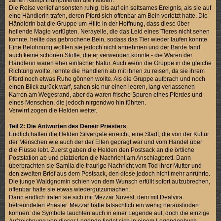
Die Reise verlief ansonsten ruhig, bis auf ein seltsames Ereignis, als sie auf
eine Händlerin trafen, deren Pferd sich offenbar am Bein verletzt hatte. Die
Händlerin bat die Gruppe um Hilfe in der Hoffnung, dass diese über
heilende Magie verfügten. Nerayelle, die das Leid eines Tieres nicht sehen
konnte, heilte das gebrochene Bein, sodass das Tier wieder laufen konnte.
Eine Belohnung wollten sie jedoch nicht annehmen und der Barde fand
auch keine schönen Stoffe, die er verwenden könnte - die Waren der
Händlerin waren eher einfacher Natur. Auch wenn die Gruppe in die gleiche
Richtung wollte, lehnte die Händlerin ab mit ihnen zu reisen, da sie ihrem
Pferd noch etwas Ruhe gönnen wollte. Als die Gruppe aufbrach und noch
einen Blick zurück warf, sahen sie nur einen leeren, lang verlassenen
Karren am Wegesrand, aber da waren frische Spuren eines Pferdes und
eines Menschen, die jedoch nirgendwo hin führten.
Verwirrt zogen die Helden weiter.
Teil 2: Die Antworten des Deneir Priesters
Endlich hatten die Helden Silvergate erreicht, eine Stadt, die von der Kultur
der Menschen wie auch der der Elfen geprägt war und vom Handel über
die Flüsse lebt. Zuerst gaben die Helden den Postsack an die örtliche
Poststation ab und platzierten die Nachricht am Anschlagbrett. Dann
überbrachten sie Samila die traurige Nachricht vom Tod ihrer Mutter und
den zweiten Brief aus dem Postsack, den diese jedoch nicht mehr anrührte.
Die junge Waldgnomin schien von dem Wunsch erfüllt sofort aufzubrechen,
offenbar hatte sie etwas wiedergutzumachen.
Dann endlich trafen sie sich mit Mezzar Novest, dem mit Dealvira
befreundeten Priester. Mezzar hatte tatsächlich ein wenig herausfinden
können: die Symbole tauchten auch in einer Legende auf, doch die einzige
Aufzeichnung von dieser Legende findet sich in einem Legendenbuch,