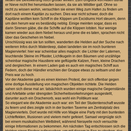
er Nieve nicht frei herumlaufen lassen, da sie als Wildtier galt. Ohne so
recht zu wissen wohin, versuchten sie einen Weg zum Hafen zu finden um
dort nach einem Kapitän zu suchen. Dies war nicht schwer, doch die
Kapitäne wollten kein Schiff in die Klippen um Excidiums Hort steuern, denn
um den herum war es beständig neblig. Einige meinten sogar, dass es
darin Sirenen gäbe, die die Schiffe auf die Klippen lotsten. Nur wenige
kamen wieder aus dem Nebel heraus und jene die es taten, sprachen nicht
über das Geschehen im Nebel.
Unschlüssig was sie tun sollten, wanderten die Helden auf der Suche nach
weiteren Infos durch Waterdeep, dabei landeten sie im noch bunteren
Magierviertel: hier war scheinbar alles magisch: die Lichter der Laternen,
leuchtende Steine im Pflaster, Lichtkugeln in den Bäumen und unzählige
scheinbar magische Haustiere wie geflügelte Katzen, Feen, kleine Drachen
und dergleichen. In einem Laden gab es auch ein magisches Schiff aus
Federn, doch der Händler erschien der Gruppe etwas zu seltsam und der
Preis war zu hoch.
Vor der Akademie gab es einen kleinen Protest, der sich offenbar gegen
eine dortige Ausstellung von magischen Objekten richtete. Die Helden
sahen sich diese mal an: tatsächlich wurden einige magische Gegenstände
und Artefakte unter strengsten Sicherheitsvorkehrungen ausgestellt,
darunter auch ein Drachenorb, was wohl ein Politikum war.
So elegant wie die Akademie auch war: ein Teil der Studentenschaft wusste
zu feiern und dies zeigte sich in der bunten Taverne am Zentralplatz des
Magierviertels. Dort wurde mit Hilfe von Magie eine Party mit den buntesten
Lichteffekten, Illusionen und vielem mehr gefeiert. Samael vergnügte sich
bei einem musikalischen Wettstreit, während Nerayelle noch versuchte
einige Informationen zu bekommen. Am nächsten Tag entschlossen sich die
Helden einen Fischer aufzusuchen, um mit diesem in See zu stechen, das