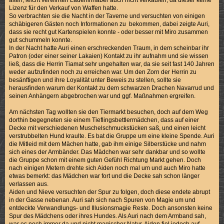
Lizenz für den Verkauf von Waffen hatte.
So verbrachten sie die Nacht in der Taverne und versuchten von einigen
schäbigeren Gästen noch Informationen zu bekommen, dabei zeigte Auri,
dass sie recht gut Kartenspielen konnte - oder besser mit Miro zusammen
gut schummeln konnte.
In der Nacht hatte Auri einen erschreckenden Traum, in dem scheinbar ihr
Patron (oder einer seiner Lakaien) Kontakt zu ihr aufnahm und sie wissen
ließ, dass die Herrin Tiamat sehr ungehalten war, da sie seit fast 140 Jahren
weder aufzufinden noch zu erreichen war. Um den Zorn der Herrin zu
besänftigen und ihre Loyalität unter Beweis zu stellen, sollte sie
herausfinden warum der Kontakt zu dem schwarzen Drachen Navarrud und
seinen Anhängern abgebrochen war und ggf. Maßnahmen ergreifen.
Am nächsten Tag wollten sie den Tiermarkt besuchen, doch auf dem Weg
dorthin begegneten sie einem Tieflingsbettlermädchen, dass auf einer
Decke mit verschiedenen Muschelschmuckstücken saß, und einen leicht
verstrubbelten Hund kraulte. Es bat die Gruppe um eine kleine Spende. Auri
die Mitleid mit dem Mächen hatte, gab ihm einige Silberstücke und nahm
sich eines der Armbänder. Das Mädchen war sehr dankbar und so wollte
die Gruppe schon mit einem guten Gefühl Richtung Markt gehen. Doch
nach einigen Metern drehte sich Aiden noch mal um und auch Miro hatte
etwas bemerkt: das Mädchen war fort und die Decke sah schon länger
verlassen aus.
Aiden und Nieve versuchten der Spur zu folgen, doch diese endete abrupt
in der Gasse nebenan. Auri sah sich nach Spuren von Magie um und
entdeckte Verwandlungs- und Illusionsmagie Reste. Doch ansonsten keine
Spur des Mädchens oder ihres Hundes. Als Auri nach dem Armband sah,
war es noch immer da und nicht magischer Natur. Aiden fiel jedoch auf,