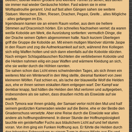
beeilen, überall waren größere und kleinere Tunnel zu sehen, aus denen
sie immer mal wieder Geräusche hörten. Fast wären sie in eine
Wolfspatroullie gerannt. Und auf fast allen Gängen sahen sie weitere
Statuen: Menschen, Elfen, Riesen, Drachen, Pegasi, Greife... alles Mögliche
- alles gefangen im Eis.
Irgendwann kamen sie an einem Raum vorbei, aus dem sie hellere
Stimmen auf Draconisch hörten. Ein schnelles Nachsehen verriet: da waren
weiße Kobolde am Werk, die Ausrüstung sortierten: vermutlich Dinge, die
der Drache seinen Opfern abgenommen hatte. Nach kurzem Überlegen
griff die Gruppe die Kobolde an. Mit einem mutigen Manöver stürmte Jaspe
in den Raum und zog die Aufmerksamkeit auf sich, während ihre Kollegen
sich eilig Waffen holten und sich dann ebenfalls auf die Kobolde stürzten.
Nach einigen Schlagabtauschen flüchteten die verbliebenen Kobolde und
die Helden nahmen eilig ein paar Waffen und wärmere Kleidung an sich,
ehe sie weiter durch die Höhlen rannten.
Sie sahen schon das Licht eines schwindenden Tages, als sich ihnen ein
weiteres Mal ein Winterwolf in den Weg stellte, diesmal flankiert von zwei
kleineren Wölfen. Fast schien es, als lache der blauweiße Wolf die Helden
aus, ehe er ihnen seinen eiskalten Atem entgegen warf. Der Kampf war
denkbar knapp, fast hätten die Helden den Mut verloren und aufgegeben,
insbesondere als sie sahen, dass draußen nichts als Eiswüste auf sie
wartete.
Doch Tymora war ihnen gnädig, der Samael verlor nicht den Mut und half
seinem gestürzten Kameraden wieder auf die Beine, ehe er der Bestie den
Gnadenschuss versetzte. Aber eine Reise durch die Eiswüste war alles
andere als hoffnungsstimmend. In dieser Stunde der Hoffnungslosigkeit
tauchte ein geisterhafter Fuchs aus bläulichem Licht auf und lief stumm
voran. Von ihm ging ein Funken Hoffnung aus. Er führte die Helden durch