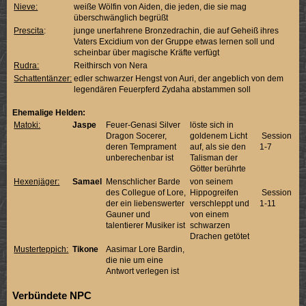
Nieve:
weiße Wölfin von Aiden, die jeden, die sie mag
überschwänglich begrüßt
Prescita
:
junge unerfahrene Bronzedrachin, die auf Geheiß ihres
Vaters Excidium von der Gruppe etwas lernen soll und
scheinbar über magische Kräfte verfügt
Rudra:
Reithirsch von Nera
Schattentänzer:
edler schwarzer Hengst von Auri, der angeblich von dem
legendären Feuerpferd Zydaha abstammen soll
Ehemalige Helden:
Matoki:
Jaspe
Feuer-Genasi Silver
löste sich in
Dragon Socerer,
goldenem Licht
Session
deren Temprament
auf, als sie den
1-7
unberechenbar ist
Talisman der
Götter berührte
Hexenjäger:
Samael
Menschlicher Barde
von seinem
des Collegue of Lore,
Hippogreifen
Session
der ein liebenswerter
verschleppt und
1-11
Gauner und
von einem
talentierer Musiker ist
schwarzen
Drachen getötet
Musterteppich:
Tikone
Aasimar Lore Bardin,
die nie um eine
Antwort verlegen ist
Verbündete NPC