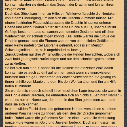
dass sie sie unbeschadet erhielt. Als die Helden endlich wieder sehen
konnten, starrten sie direkt in das Gesicht der Drachin und fühlten ihren
eisigen Atem.
Doch das Glück kam ihnen zu Hilfe: ein Winterwolf brachte die Neuigkeit
von einem Eindringling, um den sich die Drachin kümmern müsse. Mit
einem frustrierten Flügelschlag sprang die Drachin hinab zur unteren
Ebene und erschuf dabei hinter sich eine Brücke aus Eis, über die ihr ihr
Gefolge bestehend aus seltsamen vermummten Gestalten und etlichen
Winterwölfen, ihr schnell folgen konnte. Die Höhle war für die Größe der
Drachin gemacht und die Ebenen wurden von einem tiefen Gefälle und
einer Reihe nadelspitzer Eispfähle getrennt, sodass ein Mensch
Schwierigkeiten hatte, sich ungehindert zu bewegen.
Zurück blieben nur drei Winterwölfe, die die Helden bewachten, wobei sich
zwei bald gelangweilt zurückzogen und nur den schmächtigsten alleine
zurückließen.
So bot sich nun eine Chance für die Helden: ein einzelner Wolf, damit
konnten sie es auch zu dritt aufnehmen, auch wenn sie improvisieren
mussten und einige Eisscherben als Waffen verwendeten. So gelang es
ihnen mithilfe von Magie und dem Eis den Wolf zu töten und ihn am Hilfe
holen zu hindern.
Sie wurden sich jedoch schnell ihrer misslichen Lage bewusst: sie waren in
der Höhle eines Drachen, sie erinnerten sich an nichts außer ihren Namen -
wobei es nur ein Name war, der ihnen in den Sinn gekommen war - und
dass sie sich kannten.
In einer wilden Flucht durch die gefrorenen Höhlen versuchten sie einen
anderen Weg ins Freie zu finden, als den, den der Drache genommen
hatte. Dabei waren die gefrorenen Schätze eine unverhoffte Verlockung:
ganze Flure waren mit Gold und Juwelen bedeckt. Doch sie mussten sich