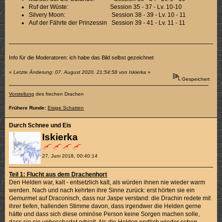
Ruf der Wüste: Session 35 - 37 - Lv. 10-10
Silvery Moon: Session 38 - 39 - Lv. 10 - 11
Auf der Fährte der Prinzessin Session 39 - 41 - Lv. 11 - 11
Info für die Moderatoren: ich habe das Bild selbst gezeichnet
«
Letzte Änderung: 07. August 2020, 21:54:58 von Iskierka
»
Gespeichert
Vorstellung
des frechen Drachen
Frühere Runde:
Eisige Schatten
Durch Schnee und Eis
Iskierka
27. Juni 2018, 00:40:14
Teil 1: Flucht aus dem Drachenhort
Den Helden war, kalt - entsetzlich kalt, als würden ihnen nie wieder warm
werden. Nach und nach kehrten ihre Sinne zurück: erst hörten sie ein
Gemurmel auf Draconisch, dass nur Jaspe verstand: die Drachin redete mit
ihrer tiefen, hallenden Stimme davon, dass irgendwer die Helden gerne
hätte und dass sich diese ominöse Person keine Sorgen machen solle,