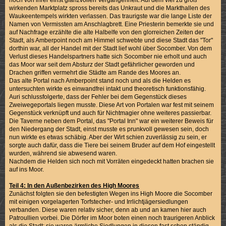
wirkenden Marktplatz spross bereits das Unkraut und die Markthallen des
Waukeentempels wirkten verlassen. Das traurigste war die lange Liste der
Namen von Vermissten am Anschlagbrett. Eine Priesterin bemerkte sie und
auf Nachfrage erzählte die alte Halbelfe von den glorreichen Zeiten der
Stadt, als Amberpoint noch am Himmel schwebte und diese Stadt das "Tor"
dorthin war, all der Handel mit der Stadt lief wohl über Socomber. Von dem
Verlust dieses Handelspartners hatte sich Socomber nie erholt und auch
das Moor war seit dem Absturz der Stadt gefährlicher geworden und
Drachen griffen vermehrt die Städte am Rande des Moores an.
Das alte Portal nach Amberpoint stand noch und als die Helden es
untersuchten wirkte es einwandfrei intakt und theoretisch funktionsfähig.
Auri schlussfolgerte, dass der Fehler bei dem Gegenstück dieses
Zweiwegeportals liegen musste. Diese Art von Portalen war fest mit seinem
Gegenstück verknüpft und auch für Nichtmagier ohne weiteres passierbar.
Die Taverne neben dem Portal, das "Portal Inn" war ein weiterer Beweis für
den Niedergang der Stadt, einst musste es prunkvoll gewesen sein, doch
nun wirkte es etwas schäbig. Aber der Wirt schien zuverlässig zu sein, er
sorgte auch dafür, dass die Tiere bei seinem Bruder auf dem Hof eingestellt
wurden, während sie abwesend waren.
Nachdem die Helden sich noch mit Vorräten eingedeckt hatten brachen sie
auf ins Moor.
Teil 4: In den Außenbezirken des High Moores
Zunächst folgten sie den befestigten Wegen ins High Moore die Socomber
mit einigen vorgelagerten Torfstecher- und Irrlichtjägersiedlungen
verbanden. Diese waren relativ sicher, denn ab und an kamen hier auch
Patroullien vorbei. Die Dörfer im Moor boten einen noch traurigeren Anblick
als die Stadt: sie waren ärmliche Siedlungen in diesen fast schon ständig