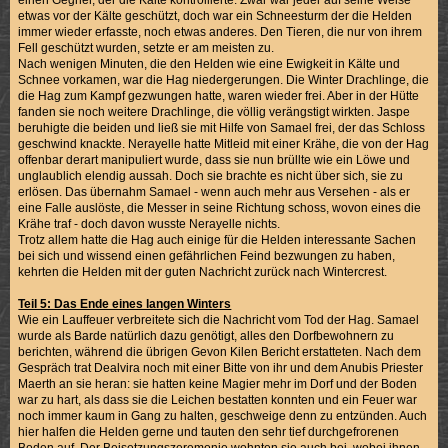
einen Gegner, der die Kälte kontrollierte. Zwar war jeder auf seine Weise
etwas vor der Kälte geschützt, doch war ein Schneesturm der die Helden
immer wieder erfasste, noch etwas anderes. Den Tieren, die nur von ihrem
Fell geschützt wurden, setzte er am meisten zu.
Nach wenigen Minuten, die den Helden wie eine Ewigkeit in Kälte und
Schnee vorkamen, war die Hag niedergerungen. Die Winter Drachlinge, die
die Hag zum Kampf gezwungen hatte, waren wieder frei. Aber in der Hütte
fanden sie noch weitere Drachlinge, die völlig verängstigt wirkten. Jaspe
beruhigte die beiden und ließ sie mit Hilfe von Samael frei, der das Schloss
geschwind knackte. Nerayelle hatte Mitleid mit einer Krähe, die von der Hag
offenbar derart manipuliert wurde, dass sie nun brüllte wie ein Löwe und
unglaublich elendig aussah. Doch sie brachte es nicht über sich, sie zu
erlösen. Das übernahm Samael - wenn auch mehr aus Versehen - als er
eine Falle auslöste, die Messer in seine Richtung schoss, wovon eines die
Krähe traf - doch davon wusste Nerayelle nichts.
Trotz allem hatte die Hag auch einige für die Helden interessante Sachen
bei sich und wissend einen gefährlichen Feind bezwungen zu haben,
kehrten die Helden mit der guten Nachricht zurück nach Wintercrest.
Teil 5: Das Ende eines langen Winters
Wie ein Lauffeuer verbreitete sich die Nachricht vom Tod der Hag. Samael
wurde als Barde natürlich dazu genötigt, alles den Dorfbewohnern zu
berichten, während die übrigen Gevon Kilen Bericht erstatteten. Nach dem
Gespräch trat Dealvira noch mit einer Bitte von ihr und dem Anubis Priester
Maerth an sie heran: sie hatten keine Magier mehr im Dorf und der Boden
war zu hart, als dass sie die Leichen bestatten konnten und ein Feuer war
noch immer kaum in Gang zu halten, geschweige denn zu entzünden. Auch
hier halfen die Helden gerne und tauten den sehr tief durchgefrorenen