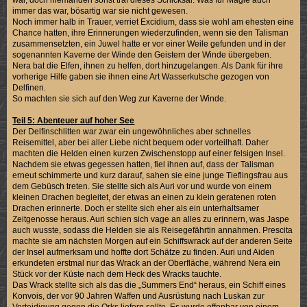
immer das war, bösartig war sie nicht gewesen.
Noch immer halb in Trauer, verriet Excidium, dass sie wohl am ehesten eine
Chance hatten, ihre Erinnerungen wiederzufinden, wenn sie den Talisman
zusammensetzten, ein Juwel hatte er vor einer Weile gefunden und in der
sogenannten Kaverne der Winde den Geistern der Winde übergeben.
Nera bat die Elfen, ihnen zu helfen, dort hinzugelangen. Als Dank für ihre
vorherige Hilfe gaben sie ihnen eine Art Wasserkutsche gezogen von
Delfinen.
So machten sie sich auf den Weg zur Kaverne der Winde.
Teil 5: Abenteuer auf hoher See
Der Delfinschlitten war zwar ein ungewöhnliches aber schnelles
Reisemittel, aber bei aller Liebe nicht bequem oder vorteilhaft. Daher
machten die Helden einen kurzen Zwischenstopp auf einer felsigen Insel.
Nachdem sie etwas gegessen hatten, fiel ihnen auf, dass der Talisman
erneut schimmerte und kurz darauf, sahen sie eine junge Tieflingsfrau aus
dem Gebüsch treten. Sie stellte sich als Auri vor und wurde von einem
kleinen Drachen begleitet, der etwas an einen zu klein geratenen roten
Drachen erinnerte. Doch er stellte sich eher als ein unterhaltsamer
Zeitgenosse heraus. Auri schien sich vage an alles zu erinnern, was Jaspe
auch wusste, sodass die Helden sie als Reisegefährtin annahmen. Prescita
machte sie am nächsten Morgen auf ein Schiffswrack auf der anderen Seite
der Insel aufmerksam und hoffte dort Schätze zu finden. Auri und Aiden
erkundeten erstmal nur das Wrack an der Oberfläche, während Nera ein
Stück vor der Küste nach dem Heck des Wracks tauchte.
Das Wrack stellte sich als das die „Summers End“ heraus, ein Schiff eines
Konvois, der vor 90 Jahren Waffen und Ausrüstung nach Luskan zur
Verteidigung gegen die Orks liefern sollte. Es wurde offenbar von einem