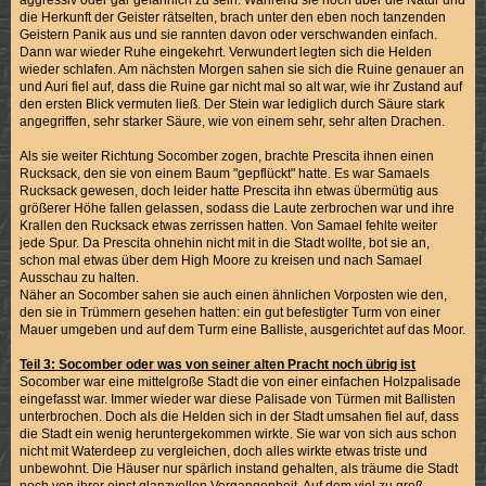
die Herkunft der Geister rätselten, brach unter den eben noch tanzenden
Geistern Panik aus und sie rannten davon oder verschwanden einfach.
Dann war wieder Ruhe eingekehrt. Verwundert legten sich die Helden
wieder schlafen. Am nächsten Morgen sahen sie sich die Ruine genauer an
und Auri fiel auf, dass die Ruine gar nicht mal so alt war, wie ihr Zustand auf
den ersten Blick vermuten ließ. Der Stein war lediglich durch Säure stark
angegriffen, sehr starker Säure, wie von einem sehr, sehr alten Drachen.
Als sie weiter Richtung Socomber zogen, brachte Prescita ihnen einen
Rucksack, den sie von einem Baum "gepflückt" hatte. Es war Samaels
Rucksack gewesen, doch leider hatte Prescita ihn etwas übermütig aus
größerer Höhe fallen gelassen, sodass die Laute zerbrochen war und ihre
Krallen den Rucksack etwas zerrissen hatten. Von Samael fehlte weiter
jede Spur. Da Prescita ohnehin nicht mit in die Stadt wollte, bot sie an,
schon mal etwas über dem High Moore zu kreisen und nach Samael
Ausschau zu halten.
Näher an Socomber sahen sie auch einen ähnlichen Vorposten wie den,
den sie in Trümmern gesehen hatten: ein gut befestigter Turm von einer
Mauer umgeben und auf dem Turm eine Balliste, ausgerichtet auf das Moor.
Teil 3: Socomber oder was von seiner alten Pracht noch übrig ist
Socomber war eine mittelgroße Stadt die von einer einfachen Holzpalisade
eingefasst war. Immer wieder war diese Palisade von Türmen mit Ballisten
unterbrochen. Doch als die Helden sich in der Stadt umsahen fiel auf, dass
die Stadt ein wenig heruntergekommen wirkte. Sie war von sich aus schon
nicht mit Waterdeep zu vergleichen, doch alles wirkte etwas triste und
unbewohnt. Die Häuser nur spärlich instand gehalten, als träume die Stadt
noch von ihrer einst glanzvollen Vergangenheit. Auf dem viel zu groß