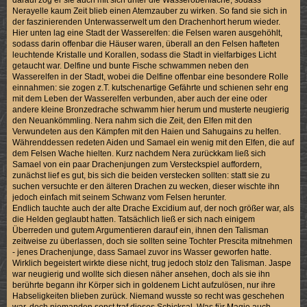
Nerayelle kaum Zeit blieb einen Atemzauber zu wirken. So fand sie sich in
der faszinierenden Unterwasserwelt um den Drachenhort herum wieder.
Hier unten lag eine Stadt der Wasserelfen: die Felsen waren ausgehöhlt,
sodass darin offenbar die Häuser waren, überall an den Felsen hafteten
leuchtende Kristalle und Korallen, sodass die Stadt in vielfarbiges Licht
getaucht war. Delfine und bunte Fische schwammen neben den
Wasserelfen in der Stadt, wobei die Delfine offenbar eine besondere Rolle
einnahmen: sie zogen z.T. kutschenartige Gefährte und schienen sehr eng
mit dem Leben der Wasserelfen verbunden, aber auch der eine oder
andere kleine Bronzedrache schwamm hier herum und musterte neugierig
den Neuankömmling. Nera nahm sich die Zeit, den Elfen mit den
Verwundeten aus den Kämpfen mit den Haien und Sahugains zu helfen.
Währenddessen redeten Aiden und Samael ein wenig mit den Elfen, die auf
dem Felsen Wache hielten. Kurz nachdem Nera zurückkam ließ sich
Samael von ein paar Drachenjungen zum Versteckspiel auffordern,
zunächst lief es gut, bis sich die beiden verstecken sollten: statt sie zu
suchen versuchte er den älteren Drachen zu wecken, dieser wischte ihn
jedoch einfach mit seinem Schwanz vom Felsen herunter.
Endlich tauchte auch der alte Drache Excidium auf, der noch größer war, als
die Helden geglaubt hatten. Tatsächlich ließ er sich nach einigem
Überreden und gutem Argumentieren darauf ein, ihnen den Talisman
zeitweise zu überlassen, doch sie sollten seine Tochter Prescita mitnehmen
- jenes Drachenjunge, dass Samael zuvor ins Wasser geworfen hatte.
Wirklich begeistert wirkte diese nicht, trug jedoch stolz den Talisman. Jaspe
war neugierig und wollte sich diesen näher ansehen, doch als sie ihn
berührte begann ihr Körper sich in goldenem Licht aufzulösen, nur ihre
Habseligkeiten blieben zurück. Niemand wusste so recht was geschehen
war, doch niemanden sonst traf dieses Schicksal. Was für Magie auch