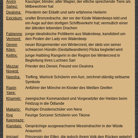
Arvirn
Kauziger, blinder, alter Magier, der etliche sprechende Tiere als
Sahez:
Mitbewohner hat
Dealvira:
Priesterin der Eldath und sehr erfahrene Heilerin
Exicidum:
uralter Bronzedrache, der vor der Küste Waterdeeps lebt und
ein Auge auf den dortigen Schiffsverkehr hat; vermutlich einer
der ältesten lebenden Drachen
Fabienne
junge idealistische Politikerin aus Waterdeep, kandidiert um
Vermont:
den Posten der Lady von Waterdeep
Gevon
neuer Bürgermeister von Wintercrest, der stets von seiner
Kilen:
schwarzen Hündin (Gestaltwandlerin) Flicka begleitet wird
Keltrix:
junge Halbling Rangerin in der Region bei Wintercrest in
Begleitung ihres Luchses Sari
Mezzar
Priester des Deneir, Freund von Dealvira
Novest:
Neesha:
Tiefling, Warlock Schülerin von Auri, zeichnet ständig seltsame
Symbole
Rapin
Anführer der Mönche im Kloster des Weißen Greifen
Yaire:
Kharmiir:
zwergischer Kommandant und Vorgesetzter der Helden beim
Feldzug in die Ödlande
Makario:
Ruhiger Druidenschüler von Nera
Rye
Feurige Sorcerer Schülerin von Tikone
Keengaze:
Kiandais:
Gesprächige ausgewachsene Messindrachin in der Wüste
Anauroch
Imizael:
Prinzessin der Elfen, die jedoch ihrem Volk den Rücken gekehrt