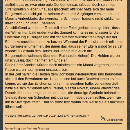
Boden auf. Der Beisetzungszeremonie wohnten sie auch bei, wobei ihnen
auffiel, dass es zwar eine gute Dorfgemeinsachaft gab, doch so einige
Streitigkeiten blieben unausgesprochen: offenbar hatte sich der neue
Bürgermeister nicht gut mit seinem Vater und Vorgänger verstanden und
Maerris Amberblade, die zwergische Schmiedin, trauerte nicht wirklich um
ihren Sohn und ihren Ehemann.
Anschließend wurde der Toten mit einer Feier gedacht und gefeiert, dass
der Winter nun bald enden würde. Samael konnte es nicht lassen für die
Unterhaltung zu sorgen und mit der ältesten Wirtstochter Aranys auf der
Bühne zu musizieren und zu tanzen. Während der Rest sich noch mit dem
Bürgermeister unterhielt, der ihnen das Haus seiner Eltern anbot (er selbst
wohnte außerhalb des Dorfes und könnte nun auch die
Bürgermeisterwohnung über dem Rathaus beziehen). Die Helden waren
unschlüssig, doch nahmen am Ende an.
Bis zu ihrer Abreise würden noch mindestens ein Monat vergehen, denn die
Pässe waren noch immer unpassierbar.
In der Zeit halfen die Helden dem Dorf beim Wiederaufbau und freundeten
sich mit den Bewohnern an. Unterdessen hat auch Dealvira ihnen erzählen
könne, wo sie das Zeichen schon einmal gesehen hatte: vor einiger Zeit
hatte sie sich mit einem alten Freund, Mezzar Novest, einem Priester des
Deneir, über eine Legende unterhalten, die derartige Symbole beinhaltete.
Sie gab ihnen ein Schreiben mit, das sie ihm übergeben sollten, wenn sie
ihn in Silvergate trafen. Und so stand fest, wohin ihre Reise sie als nächstes
führen sollte.
«
Letzte Änderung: 13. Februar 2019, 12:56:47 von Iskierka
»
Gespeichert
Vorstellung
des frechen Drachen