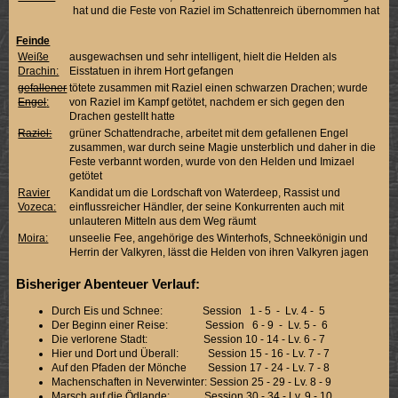
hat und die Feste von Raziel im Schattenreich übernommen hat
Feinde
Weiße
ausgewachsen und sehr intelligent, hielt die Helden als
Drachin:
Eisstatuen in ihrem Hort gefangen
gefallener
tötete zusammen mit Raziel einen schwarzen Drachen; wurde
Engel
:
von Raziel im Kampf getötet, nachdem er sich gegen den
Drachen gestellt hatte
Raziel:
grüner Schattendrache, arbeitet mit dem gefallenen Engel
zusammen, war durch seine Magie unsterblich und daher in die
Feste verbannt worden, wurde von den Helden und Imizael
getötet
Ravier
Kandidat um die Lordschaft von Waterdeep, Rassist und
Vozeca:
einflussreicher Händler, der seine Konkurrenten auch mit
unlauteren Mitteln aus dem Weg räumt
Moira:
unseelie Fee, angehörige des Winterhofs, Schneekönigin und
Herrin der Valkyren, lässt die Helden von ihren Valkyren jagen
Bisheriger Abenteuer Verlauf:
Durch Eis und Schnee: Session 1 - 5 - Lv. 4 - 5
Der Beginn einer Reise: Session 6 - 9 - Lv. 5 - 6
Die verlorene Stadt: Session 10 - 14 - Lv. 6 - 7
Hier und Dort und Überall: Session 15 - 16 - Lv. 7 - 7
Auf den Pfaden der Mönche Session 17 - 24 - Lv. 7 - 8
Machenschaften in Neverwinter: Session 25 - 29 - Lv. 8 - 9
Marsch auf die Ödlande: Session 30 - 34 - Lv. 9 - 10