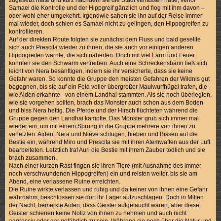
Samael die Kontrolle und der Hippgreif gänzlich und flog mit ihm davon –
oder wohl eher umgekehrt. Irgendwie sahen sie ihn auf der Reise immer
mal wieder, doch schien es Samael nicht zu gelingen, den Hippogreifen zu
kontrollieren.
Auf der direkten Route folgten sie zunächst dem Fluss und bald gesellte
sich auch Prescita wieder zu ihnen, die sie auch vor einigen anderen
Hippogreifen warnte, die sich näherten. Doch mit viel Lärm und Feuer
konnten sie den Schwarm vertreiben. Auch eine Schreckensbärin ließ sich
leicht von Nera besänftigen, indem sie ihr versicherte, dass sie keine
Gefahr waren. So konnte die Gruppe den meisten Gefahren der Wildnis gut
begegnen, bis sie auf ein Feld voller übergroßer Maulwurfhügel trafen, die -
wie Aiden erkannte - von einem Landhai stammten. Als sie noch überlegten,
wie sie vorgehen sollten, brach das Monster auch schon aus dem Boden
und biss Nera heftig. Die Pferde und der Hirsch flüchteten während die
Gruppe gegen den Landhai kämpfte. Das Monster grub sich immer mal
wieder ein, um mit einem Sprung in die Gruppe mehrere von ihnen zu
verletzten. Aiden, Nera und Nieve schlugen, hieben und Bissen auf die
Bestie ein, während Miro und Prescita sie mit ihren Atemwaffen aus der Luft
bearbeiteten. Letztlich traf Auri die Bestie mit ihrem Zauber tödlich und sie
brach zusammen.
Nach einer kurzen Rast fingen sie ihren Tiere (mit Ausnahme des immer
noch verschwundenen Hippogreifen) ein und reisten weiter, bis sie am
Abend, eine verlassene Ruine erreichten.
Die Ruine wirkte verlassen und ruhig und da keiner von ihnen eine Gefahr
wahrnahm, beschlossen sie dort ihr Lager aufzuschlagen. Doch in Mitten
der Nacht, bemerkte Aiden, dass Geister aufgetaucht waren, aber diese
Geister schienen keine Notiz von ihnen zu nehmen und auch nicht
aggressiv oder gar gefährlich zu sein. Während sie noch über die Natur und