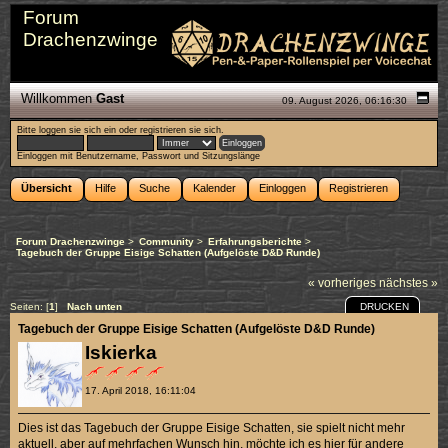
Forum
Drachenzwinge
Willkommen
Gast
09. August 2026, 06:16:30
Bitte
loggen sie sich ein
oder
registrieren sie sich
.
Einloggen mit Benutzername, Passwort und Sitzungslänge
Übersicht
Hilfe
Suche
Kalender
Einloggen
Registrieren
Forum Drachenzwinge
>
Community
>
Erfahrungsberichte
>
Tagebuch der Gruppe Eisige Schatten (Aufgelöste D&D Runde)
« vorheriges
nächstes »
DRUCKEN
Seiten: [
1
]
Nach unten
Tagebuch der Gruppe Eisige Schatten (Aufgelöste D&D Runde)
Iskierka
17. April 2018, 16:11:04
Dies ist das Tagebuch der Gruppe Eisige Schatten, sie spielt nicht mehr
aktuell, aber auf mehrfachen Wunsch hin, möchte ich es hier für andere