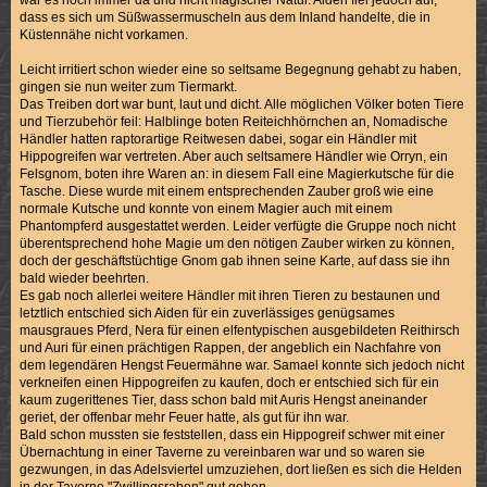
dass es sich um Süßwassermuscheln aus dem Inland handelte, die in
Küstennähe nicht vorkamen.
Leicht irritiert schon wieder eine so seltsame Begegnung gehabt zu haben,
gingen sie nun weiter zum Tiermarkt.
Das Treiben dort war bunt, laut und dicht. Alle möglichen Völker boten Tiere
und Tierzubehör feil: Halblinge boten Reiteichhörnchen an, Nomadische
Händler hatten raptorartige Reitwesen dabei, sogar ein Händler mit
Hippogreifen war vertreten. Aber auch seltsamere Händler wie Orryn, ein
Felsgnom, boten ihre Waren an: in diesem Fall eine Magierkutsche für die
Tasche. Diese wurde mit einem entsprechenden Zauber groß wie eine
normale Kutsche und konnte von einem Magier auch mit einem
Phantompferd ausgestattet werden. Leider verfügte die Gruppe noch nicht
überentsprechend hohe Magie um den nötigen Zauber wirken zu können,
doch der geschäftstüchtige Gnom gab ihnen seine Karte, auf dass sie ihn
bald wieder beehrten.
Es gab noch allerlei weitere Händler mit ihren Tieren zu bestaunen und
letztlich entschied sich Aiden für ein zuverlässiges genügsames
mausgraues Pferd, Nera für einen elfentypischen ausgebildeten Reithirsch
und Auri für einen prächtigen Rappen, der angeblich ein Nachfahre von
dem legendären Hengst Feuermähne war. Samael konnte sich jedoch nicht
verkneifen einen Hippogreifen zu kaufen, doch er entschied sich für ein
kaum zugerittenes Tier, dass schon bald mit Auris Hengst aneinander
geriet, der offenbar mehr Feuer hatte, als gut für ihn war.
Bald schon mussten sie feststellen, dass ein Hippogreif schwer mit einer
Übernachtung in einer Taverne zu vereinbaren war und so waren sie
gezwungen, in das Adelsviertel umzuziehen, dort ließen es sich die Helden
in der Taverne "Zwillingsraben" gut gehen.