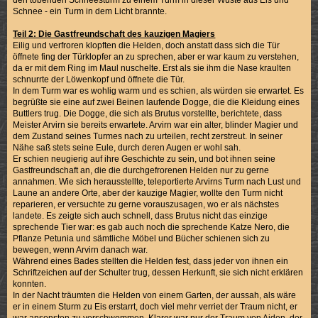
den tobenden Schneesturm zu einem Turm in dieser Wüste aus Eis und
Schnee - ein Turm in dem Licht brannte.
Teil 2: Die Gastfreundschaft des kauzigen Magiers
Eilig und verfroren klopften die Helden, doch anstatt dass sich die Tür
öffnete fing der Türklopfer an zu sprechen, aber er war kaum zu verstehen,
da er mit dem Ring im Maul nuschelte. Erst als sie ihm die Nase kraulten
schnurrte der Löwenkopf und öffnete die Tür.
In dem Turm war es wohlig warm und es schien, als würden sie erwartet. Es
begrüßte sie eine auf zwei Beinen laufende Dogge, die die Kleidung eines
Buttlers trug. Die Dogge, die sich als Brutus vorstellte, berichtete, dass
Meister Arvirn sie bereits erwartete. Arvirn war ein alter, blinder Magier und
dem Zustand seines Turmes nach zu urteilen, recht zerstreut. In seiner
Nähe saß stets seine Eule, durch deren Augen er wohl sah.
Er schien neugierig auf ihre Geschichte zu sein, und bot ihnen seine
Gastfreundschaft an, die die durchgefrorenen Helden nur zu gerne
annahmen. Wie sich herausstellte, teleportierte Arvirns Turm nach Lust und
Laune an andere Orte, aber der kauzige Magier, wollte den Turm nicht
reparieren, er versuchte zu gerne vorauszusagen, wo er als nächstes
landete. Es zeigte sich auch schnell, dass Brutus nicht das einzige
sprechende Tier war: es gab auch noch die sprechende Katze Nero, die
Pflanze Petunia und sämtliche Möbel und Bücher schienen sich zu
bewegen, wenn Arvirn danach war.
Während eines Bades stellten die Helden fest, dass jeder von ihnen ein
Schriftzeichen auf der Schulter trug, dessen Herkunft, sie sich nicht erklären
konnten.
In der Nacht träumten die Helden von einem Garten, der aussah, als wäre
er in einem Sturm zu Eis erstarrt, doch viel mehr verriet der Traum nicht, er