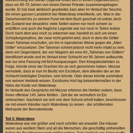
dass vor 90-70 Jahren von einem Deneir Priester zusammengetragen
wurde. Er hat zwar akribisch gearbeitet, kam aber im Verlauf der Seuche,
die einen ganzen Landstrich bei Waterdeep entvölkerte, um. Was in der
Zwischenzeit bis zu seinem Fund mit dem Buch geschah ist unklar, doch
der Zustand war desaströs: viele Seiten waren nur noch schwer zu
entziffern und auch die fragliche Legende war nur noch in Teilen lesbar.
Doch nach dem was noch zu erkennen war, handelt es sich um einen
Schöpfungsmythos, der zwar nicht gelehrt wird, doch in dem die Götter
einen Talisman erschufen, um ihn in irgendeiner Weise gegen die „Alten
Götter" einzusetzen. Der Talisman scheint jedoch nicht mehr intakt zu sein,
denn ein Gegenstand, der von Magiern als eine Art „Talisman von Göttern“
identifiziert wurde und im Verlauf einer Schlacht vor 90 Jahren auftauchte,
war nur eine Fassung mit fünf Aussparungen. Den Kriegsbeutelisten zu
Folge, könnte einer der Drachen ihn an sich genommen haben. Mezzar
vermutete, dass er nun im Besitz von Excidium, dem ältesten der an der
Schlacht beteiligten Drachen, sein könnte. Oder dieser könnte zumindest
von seinem Verbleib wissen. Excidiums Hort lag bekanntermaßen in der
Nähe der Küste von Waterdeep.
Im Verlaufe des Gesprächs mit Mezzar erfuhren die Helden zudem, dass
ihnen offenbar 145 Jahre fehlten - Zeit die sie vermutlich im Eis
verbrachten. Nachdem sie sich von dem Schock erholt hatten, beschlossen
sie mit einem Händler nach Waterdeep zu reisen - der schillernden
Metropole der Bernsteinküste.
Teil 3: Waterdeep
Waterdeep war viel größer und noch schriller als erwartet. Die Häuser
waren aus weißem Stein und all die Menschen, die geschäftig umhereilten
ließen die Bevölkerung noch größer wirken. Zum Unglück von Aiden durfte