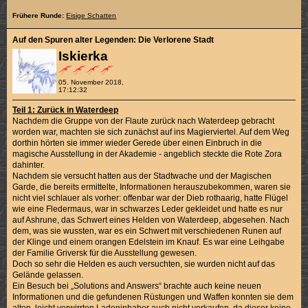
Frühere Runde:
Eisige Schatten
Auf den Spuren alter Legenden: Die Verlorene Stadt
Iskierka
05. November 2018,
17:12:32
Teil 1: Zurück in Waterdeep
Nachdem die Gruppe von der Flaute zurück nach Waterdeep gebracht
worden war, machten sie sich zunächst auf ins Magierviertel. Auf dem Weg
dorthin hörten sie immer wieder Gerede über einen Einbruch in die
magische Ausstellung in der Akademie - angeblich steckte die Rote Zora
dahinter.
Nachdem sie versucht hatten aus der Stadtwache und der Magischen
Garde, die bereits ermittelte, Informationen herauszubekommen, waren sie
nicht viel schlauer als vorher: offenbar war der Dieb rothaarig, hatte Flügel
wie eine Fledermaus, war in schwarzes Leder gekleidet und hatte es nur
auf Ashrune, das Schwert eines Helden von Waterdeep, abgesehen. Nach
dem, was sie wussten, war es ein Schwert mit verschiedenen Runen auf
der Klinge und einem orangen Edelstein im Knauf. Es war eine Leihgabe
der Familie Griversk für die Ausstellung gewesen.
Doch so sehr die Helden es auch versuchten, sie wurden nicht auf das
Gelände gelassen.
Ein Besuch bei „Solutions and Answers“ brachte auch keine neuen
Informationen und die gefundenen Rüstungen und Waffen konnten sie dem
alten, leicht verwirrten Ladeninhaber auch nicht verkaufen, da dieser keine