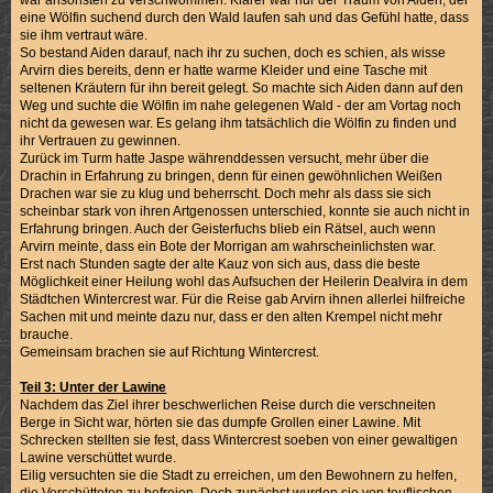
war ansonsten zu verschwommen. Klarer war nur der Traum von Aiden, der
eine Wölfin suchend durch den Wald laufen sah und das Gefühl hatte, dass
sie ihm vertraut wäre.
So bestand Aiden darauf, nach ihr zu suchen, doch es schien, als wisse
Arvirn dies bereits, denn er hatte warme Kleider und eine Tasche mit
seltenen Kräutern für ihn bereit gelegt. So machte sich Aiden dann auf den
Weg und suchte die Wölfin im nahe gelegenen Wald - der am Vortag noch
nicht da gewesen war. Es gelang ihm tatsächlich die Wölfin zu finden und
ihr Vertrauen zu gewinnen.
Zurück im Turm hatte Jaspe währenddessen versucht, mehr über die
Drachin in Erfahrung zu bringen, denn für einen gewöhnlichen Weißen
Drachen war sie zu klug und beherrscht. Doch mehr als dass sie sich
scheinbar stark von ihren Artgenossen unterschied, konnte sie auch nicht in
Erfahrung bringen. Auch der Geisterfuchs blieb ein Rätsel, auch wenn
Arvirn meinte, dass ein Bote der Morrigan am wahrscheinlichsten war.
Erst nach Stunden sagte der alte Kauz von sich aus, dass die beste
Möglichkeit einer Heilung wohl das Aufsuchen der Heilerin Dealvira in dem
Städtchen Wintercrest war. Für die Reise gab Arvirn ihnen allerlei hilfreiche
Sachen mit und meinte dazu nur, dass er den alten Krempel nicht mehr
brauche.
Gemeinsam brachen sie auf Richtung Wintercrest.
Teil 3: Unter der Lawine
Nachdem das Ziel ihrer beschwerlichen Reise durch die verschneiten
Berge in Sicht war, hörten sie das dumpfe Grollen einer Lawine. Mit
Schrecken stellten sie fest, dass Wintercrest soeben von einer gewaltigen
Lawine verschüttet wurde.
Eilig versuchten sie die Stadt zu erreichen, um den Bewohnern zu helfen,