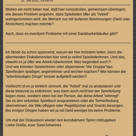
11. Juli 2022, 03:09:02
Wollen wir nicht lieber mal, statt hier rumzutrollen, gemeinsam überlegen,
wie dieses Problem angehen, dass Spielleiten öfter als "Arbeit"
wahrgenommen wird, die Mensch nur mit äußeren Belohnungen (Geld oder
Ähnlichem) machen möchte?
Auch, dass es eventuell Probleme mit einer Dankbarkeitskultur gibt?
Ich fände da schon spannend, warum wir hier trotzdem leiten, denn die
allermeisten Diskutierenden hier sind ja selbst SpielleiterInnen. Und das,
obwohl es ja öfter wie Arbeit rüberkommt. Was begeistert euch?!
Und wie könnten SpielerInnen oder allgemeiner "die Gruppe"das
Spielleuten spaßiger, angenehmer und leichter machen? Wie können die
"arbeitslastigen Dinge" besser aufgeteilt werden?
Vielleicht ist es ja wirklich sinnvoll, die "Arbeit" mal zu analysieren und
diese bewusst zu entlohnen, was dann auch nicht bei der Spielleitung
liegen muss, sondern eben bei der Person, die diese Arbeit "erbringt".
Sei es den virtuellen Spieltisch programieren oder die Terminfindung
übernehmen, die Wiki pflegen oder Regelbücher und Snacks besorgen...
Bei einigen Dingen haben wir ja mit Geld weniger bis keine Probleme.
Um mal der Diskussion wieder nen konstukriven Spinn mitzugeben
Liebe Grüße, euer Sala/Johannes