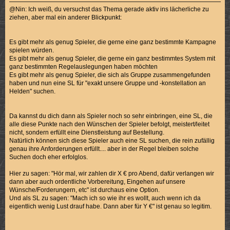
@Nin: Ich weiß, du versuchst das Thema gerade aktiv ins lächerliche zu
ziehen, aber mal ein anderer Blickpunkt:
Es gibt mehr als genug Spieler, die gerne eine ganz bestimmte Kampagne
spielen würden.
Es gibt mehr als genug Spieler, die gerne ein ganz bestimmtes System mit
ganz bestimmten Regelauslegungen haben möchten
Es gibt mehr als genug Spieler, die sich als Gruppe zusammengefunden
haben und nun eine SL für "exakt unsere Gruppe und -konstellation an
Helden" suchen.
Da kannst du dich dann als Spieler noch so sehr einbringen, eine SL, die
alle diese Punkte nach den Wünschen der Spieler befolgt, meistert/leitet
nicht, sondern erfüllt eine Dienstleistung auf Bestellung.
Natürlich können sich diese Spieler auch eine SL suchen, die rein zufällig
genau ihre Anforderungen erfüllt.... aber in der Regel bleiben solche
Suchen doch eher erfolglos.
Hier zu sagen: "Hör mal, wir zahlen dir X € pro Abend, dafür verlangen wir
dann aber auch ordentliche Vorbereitung, Eingehen auf unsere
Wünsche/Forderungern, etc" ist durchaus eine Option.
Und als SL zu sagen: "Mach ich so wie ihr es wollt, auch wenn ich da
eigentlich wenig Lust drauf habe. Dann aber für Y €" ist genau so legitim.