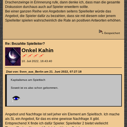
Drachenzwinge in Erinnerung rufe, dann denke ich, dass man die gesamte
Diskussion durchaus auch auf Spieler erweitern sollte.
Bei einer ganzen Reihe von Angeboten seitens Spielleiter würde das
Angebot, die Spieler dafür zu bezahlen, dass sie mit diesem oder jenem
Spielleiter spielen wahrscheinlich die Rate an positiven Antworten erhöhen.
Gespeichert
Re: Bezahlte Spielleiter?
Onkel Kahin
10. Juli 2022, 16:43:40
Zitat von: Sven_aus_Berlin am 21. Juni 2022, 07:27:18
Kapitalismus am Spieltisch
Soweit ist es also schon gekommen.
Angebot und Nachfrage ist seit jeher ein Element am Spieltisch. Ich mache
als SL ein Angebot, für das es eine gewisse Nachfrage X gibt.
Entsprechend X finde ich dafür Spieler. Spielleiter 2 bietet vielleicht