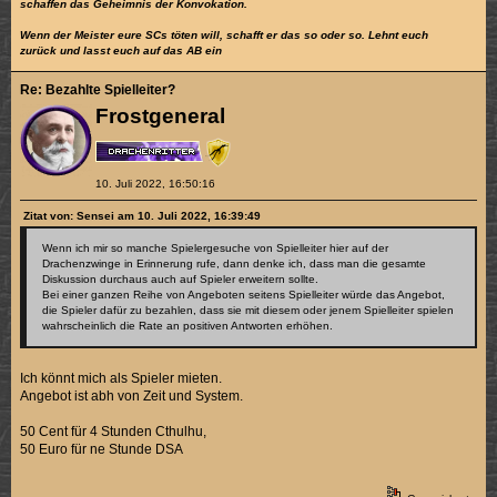
schaffen das Geheimnis der Konvokation.
Wenn der Meister eure SCs töten will, schafft er das so oder so. Lehnt euch
zurück und lasst euch auf das AB ein
Re: Bezahlte Spielleiter?
Frostgeneral
10. Juli 2022, 16:50:16
Zitat von: Sensei am 10. Juli 2022, 16:39:49
Wenn ich mir so manche Spielergesuche von Spielleiter hier auf der
Drachenzwinge in Erinnerung rufe, dann denke ich, dass man die gesamte
Diskussion durchaus auch auf Spieler erweitern sollte.
Bei einer ganzen Reihe von Angeboten seitens Spielleiter würde das Angebot,
die Spieler dafür zu bezahlen, dass sie mit diesem oder jenem Spielleiter spielen
wahrscheinlich die Rate an positiven Antworten erhöhen.
Ich könnt mich als Spieler mieten.
Angebot ist abh von Zeit und System.
50 Cent für 4 Stunden Cthulhu,
50 Euro für ne Stunde DSA