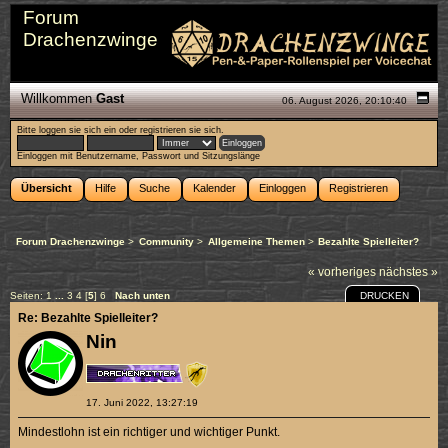
Forum
Drachenzwinge
Willkommen
Gast
06. August 2026, 20:10:40
Bitte
loggen sie sich ein
oder
registrieren sie sich
.
Einloggen mit Benutzername, Passwort und Sitzungslänge
Übersicht
Hilfe
Suche
Kalender
Einloggen
Registrieren
Forum Drachenzwinge
>
Community
>
Allgemeine Themen
>
Bezahlte Spielleiter?
« vorheriges
nächstes »
DRUCKEN
Seiten:
1
...
3
4
[
5
]
6
Nach unten
Re: Bezahlte Spielleiter?
Nin
17. Juni 2022, 13:27:19
Mindestlohn ist ein richtiger und wichtiger Punkt.