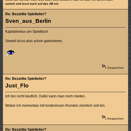
zurück und lasst euch auf das AB ein
Re: Bezahlte Spielleiter?
Sven_aus_Berlin
Kapitalismus am Spieltisch
Soweit ist es also schon gekommen.
Gespeichert
Re: Bezahlte Spielleiter?
Just_Flo
Ich bin nicht käuflich. Dafür kann man mich mieten.
Wobei ich momentan mit kostenlosen Runden ziemlich voll bin.
Gespeichert
Re: Bezahlte Spielleiter?