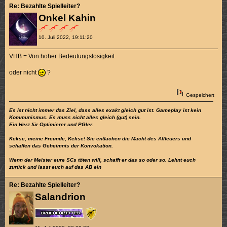
Re: Bezahlte Spielleiter?
Onkel Kahin
10. Juli 2022, 19:11:20
VHB = Von hoher Bedeutungslosigkeit
oder nicht
?
Gespeichert
Es ist nicht immer das Ziel, dass alles exakt gleich gut ist. Gameplay ist kein
Kommunismus. Es muss nicht alles gleich (gut) sein.
Ein Herz für Optimierer und PGler.
Kekse, meine Freunde, Kekse! Sie entfachen die Macht des Allfeuers und
schaffen das Geheimnis der Konvokation.
Wenn der Meister eure SCs töten will, schafft er das so oder so. Lehnt euch
zurück und lasst euch auf das AB ein
Re: Bezahlte Spielleiter?
Salandrion