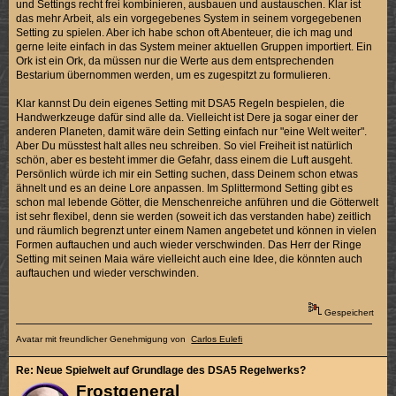
und Settings recht frei kombinieren, ausbauen und austauschen. Klar ist
das mehr Arbeit, als ein vorgegebenes System in seinem vorgegebenen
Setting zu spielen. Aber ich habe schon oft Abenteuer, die ich mag und
gerne leite einfach in das System meiner aktuellen Gruppen importiert. Ein
Ork ist ein Ork, da müssen nur die Werte aus dem entsprechenden
Bestarium übernommen werden, um es zugespitzt zu formulieren.
Klar kannst Du dein eigenes Setting mit DSA5 Regeln bespielen, die
Handwerkzeuge dafür sind alle da. Vielleicht ist Dere ja sogar einer der
anderen Planeten, damit wäre dein Setting einfach nur "eine Welt weiter".
Aber Du müsstest halt alles neu schreiben. So viel Freiheit ist natürlich
schön, aber es besteht immer die Gefahr, dass einem die Luft ausgeht.
Persönlich würde ich mir ein Setting suchen, dass Deinem schon etwas
ähnelt und es an deine Lore anpassen. Im Splittermond Setting gibt es
schon mal lebende Götter, die Menschenreiche anführen und die Götterwelt
ist sehr flexibel, denn sie werden (soweit ich das verstanden habe) zeitlich
und räumlich begrenzt unter einem Namen angebetet und können in vielen
Formen auftauchen und auch wieder verschwinden. Das Herr der Ringe
Setting mit seinen Maia wäre vielleicht auch eine Idee, die könnten auch
auftauchen und wieder verschwinden.
Gespeichert
Avatar mit freundlicher Genehmigung von
Carlos Eulefi
Re: Neue Spielwelt auf Grundlage des DSA5 Regelwerks?
Frostgeneral