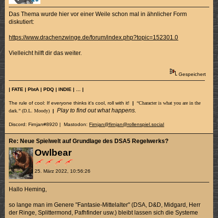
Das Thema wurde hier vor einer Weile schon mal in ähnlicher Form
diskutiert:
https://www.drachenzwinge.de/forum/index.php?topic=152301.0
Vielleicht hilft dir das weiter.
Gespeichert
| FATE | PbtA | PDQ | INDIE | … |
The rule of cool: If everyone thinks it's cool, roll with it!
|
“Character is what you are in the
Play to find out what happens.
dark.” (D.L. Moody)
|
Discord: Firnjan#8920 | Mastodon:
Firnjan@firnjan@rollenspiel.social
Re: Neue Spielwelt auf Grundlage des DSA5 Regelwerks?
Owlbear
25. März 2022, 10:56:26
Hallo Heming,
so lange man im Genere "Fantasie-Mittelalter" (DSA, D&D, Midgard, Herr
der Ringe, Splittermond, Pafhfinder usw.) bleibt lassen sich die Systeme