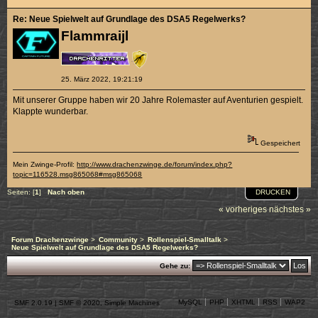
Re: Neue Spielwelt auf Grundlage des DSA5 Regelwerks?
Flammraijl
25. März 2022, 19:21:19
Mit unserer Gruppe haben wir 20 Jahre Rolemaster auf Aventurien gespielt.
Klappte wunderbar.
Gespeichert
Mein Zwinge-Profil:
http://www.drachenzwinge.de/forum/index.php?
topic=116528.msg865068#msg865068
DRUCKEN
Seiten: [
1
]
Nach oben
« vorheriges
nächstes »
Forum Drachenzwinge
>
Community
>
Rollenspiel-Smalltalk
>
Neue Spielwelt auf Grundlage des DSA5 Regelwerks?
Gehe zu:
MySQL
PHP
XHTML
RSS
WAP2
SMF 2.0.19
|
SMF © 2020
,
Simple Machines