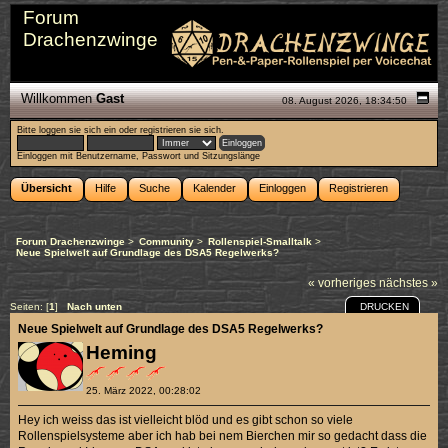
Forum
Drachenzwinge
Willkommen
Gast
08. August 2026, 18:34:50
Bitte
loggen sie sich ein
oder
registrieren sie sich
.
Einloggen mit Benutzername, Passwort und Sitzungslänge
Übersicht
Hilfe
Suche
Kalender
Einloggen
Registrieren
Forum Drachenzwinge
>
Community
>
Rollenspiel-Smalltalk
>
Neue Spielwelt auf Grundlage des DSA5 Regelwerks?
« vorheriges
nächstes »
DRUCKEN
Seiten: [
1
]
Nach unten
Neue Spielwelt auf Grundlage des DSA5 Regelwerks?
Heming
25. März 2022, 00:28:02
Hey ich weiss das ist vielleicht blöd und es gibt schon so viele
Rollenspielsysteme aber ich hab bei nem Bierchen mir so gedacht dass die