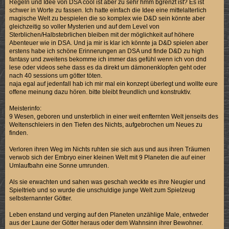
Regeln und Idee von DSA cool ist aber zu sehr hmm bgrenzt ist? Es ist
schwer in Worte zu fassen. Ich hatte einfach die Idee eine mittelalterlich
magische Welt zu bespielen die so komplex wie D&D sein könnte aber
gleichzeitig so voller Mysterien und auf dem Level von
Sterblichen/Halbstebrlichen bleiben mit der möglichkeit auf höhere
Abenteuer wie in DSA. Und ja mir is klar ich könnte ja D&D spielen aber
erstens habe ich schöne Erinnerungen an DSA und finde D&D zu high
fantasy und zweitens bekomme ich immer das gefühl wenn ich von dnd
lese oder videos sehe dass es da direkt um dämonenklopfen geht oder
nach 40 sessions um götter töten.
naja egal auf jedenfall hab ich mir mal ein konzept überlegt und wollte eure
offene meinung dazu hören. bitte bleibt freundlich und konstruktiv.
Meisterinfo:
9 Wesen, geboren und unsterblich in einer weit enfternten Welt jenseits des
Weltenschleiers in den Tiefen des Nichts, aufgebrochen um Neues zu
finden.
Verloren ihren Weg im Nichts ruhten sie sich aus und aus ihren Träumen
verwob sich der Embryo einer kleinen Welt mit 9 Planeten die auf einer
Umlaufbahn eine Sonne umrunden.
Als sie erwachten und sahen was geschah weckte es ihre Neugier und
Spieltrieb und so wurde die unschuldige junge Welt zum Spielzeug
selbsternannter Götter.
Leben enstand und verging auf den Planeten unzählige Male, entweder
aus der Laune der Götter heraus oder dem Wahnsinn ihrer Bewohner.